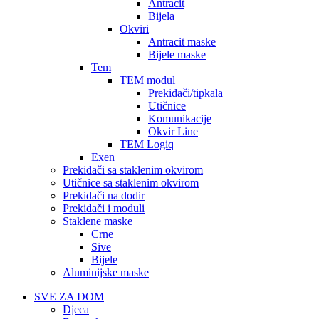
Antracit
Bijela
Okviri
Antracit maske
Bijele maske
Tem
TEM modul
Prekidači/tipkala
Utičnice
Komunikacije
Okvir Line
TEM Logiq
Exen
Prekidači sa staklenim okvirom
Utičnice sa staklenim okvirom
Prekidači na dodir
Prekidači i moduli
Staklene maske
Crne
Sive
Bijele
Aluminijske maske
SVE ZA DOM
Djeca