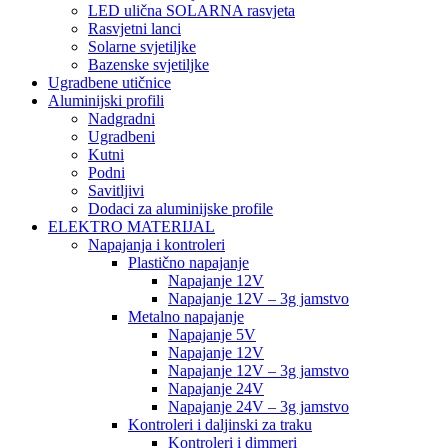
LED ulična SOLARNA rasvjeta
Rasvjetni lanci
Solarne svjetiljke
Bazenske svjetiljke
Ugradbene utičnice
Aluminijski profili
Nadgradni
Ugradbeni
Kutni
Podni
Savitljivi
Dodaci za aluminijske profile
ELEKTRO MATERIJAL
Napajanja i kontroleri
Plastično napajanje
Napajanje 12V
Napajanje 12V – 3g jamstvo
Metalno napajanje
Napajanje 5V
Napajanje 12V
Napajanje 12V – 3g jamstvo
Napajanje 24V
Napajanje 24V – 3g jamstvo
Kontroleri i daljinski za traku
Kontroleri i dimmeri