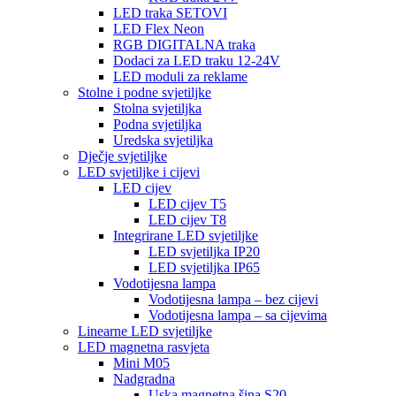
LED traka SETOVI
LED Flex Neon
RGB DIGITALNA traka
Dodaci za LED traku 12-24V
LED moduli za reklame
Stolne i podne svjetiljke
Stolna svjetiljka
Podna svjetiljka
Uredska svjetiljka
Dječje svjetiljke
LED svjetiljke i cijevi
LED cijev
LED cijev T5
LED cijev T8
Integrirane LED svjetiljke
LED svjetiljka IP20
LED svjetiljka IP65
Vodotijesna lampa
Vodotijesna lampa – bez cijevi
Vodotijesna lampa – sa cijevima
Linearne LED svjetiljke
LED magnetna rasvjeta
Mini M05
Nadgradna
Uska magnetna šina S20