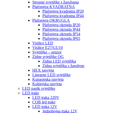
Stropne svjetiljke s žaruljama
Plafonjera KVADRATNA
Plafonjera kvadratna IP20
Plafonjera kvadratna IP44
Plafonjera OKRUGLA
Plafonjera okrugla IP20
Plafonjera okrugla IP44
Plafonjera okrugla IP54
Plafonjera okrugla IP65
Visilice LED
Visilice E27/GU10
Svjetiljke – senzor
Zidne svjetiljke OG
Zidna LED svjetiljka
Zidna svjetiljka s žaruljom
HEX rasvjeta
Linearne LED svjetiljke
Kupaonska rasvjeta
Kuhinjska rasvjeta
LED panik svjetiljke
LED trake
LED traka 220V
COB led trake
LED traka 12V
Jednobojna traka 12V