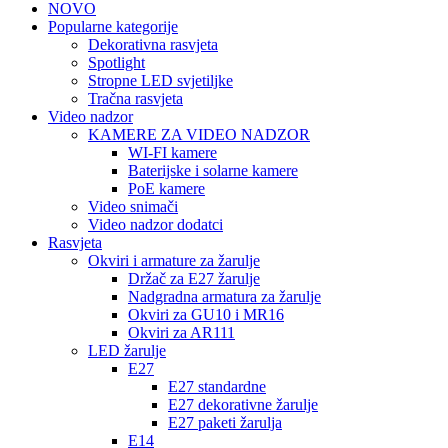
NOVO
Popularne kategorije
Dekorativna rasvjeta
Spotlight
Stropne LED svjetiljke
Tračna rasvjeta
Video nadzor
KAMERE ZA VIDEO NADZOR
WI-FI kamere
Baterijske i solarne kamere
PoE kamere
Video snimači
Video nadzor dodatci
Rasvjeta
Okviri i armature za žarulje
Držač za E27 žarulje
Nadgradna armatura za žarulje
Okviri za GU10 i MR16
Okviri za AR111
LED žarulje
E27
E27 standardne
E27 dekorativne žarulje
E27 paketi žarulja
E14