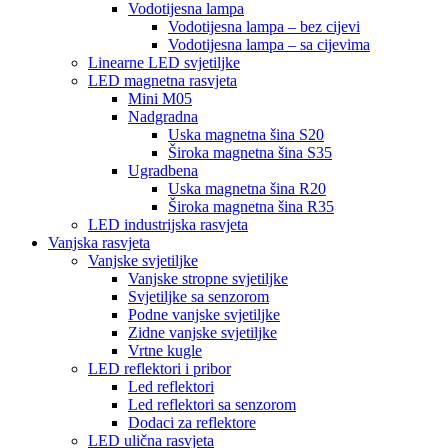
Vodotijesna lampa
Vodotijesna lampa – bez cijevi
Vodotijesna lampa – sa cijevima
Linearne LED svjetiljke
LED magnetna rasvjeta
Mini M05
Nadgradna
Uska magnetna šina S20
Široka magnetna šina S35
Ugradbena
Uska magnetna šina R20
Široka magnetna šina R35
LED industrijska rasvjeta
Vanjska rasvjeta
Vanjske svjetiljke
Vanjske stropne svjetiljke
Svjetiljke sa senzorom
Podne vanjske svjetiljke
Zidne vanjske svjetiljke
Vrtne kugle
LED reflektori i pribor
Led reflektori
Led reflektori sa senzorom
Dodaci za reflektore
LED ulična rasvjeta