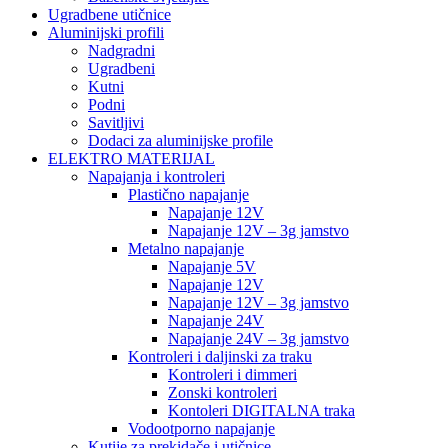
Ugradbene utičnice
Aluminijski profili
Nadgradni
Ugradbeni
Kutni
Podni
Savitljivi
Dodaci za aluminijske profile
ELEKTRO MATERIJAL
Napajanja i kontroleri
Plastično napajanje
Napajanje 12V
Napajanje 12V – 3g jamstvo
Metalno napajanje
Napajanje 5V
Napajanje 12V
Napajanje 12V – 3g jamstvo
Napajanje 24V
Napajanje 24V – 3g jamstvo
Kontroleri i daljinski za traku
Kontroleri i dimmeri
Zonski kontroleri
Kontoleri DIGITALNA traka
Vodootporno napajanje
Kutije za prekidače i utičnice