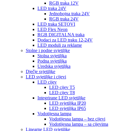
RGB traka 12V
LED traka 24V
Jednobojna traka 24V
RGB traka 24V
LED traka SETOVI
LED Flex Neon
RGB DIGITALNA traka
Dodaci za LED traku 12-24V
LED moduli za reklame
Stolne i podne svjetiljke
Stolna svjetiljka
Podna svjetiljka
Uredska svjetiljka
Dječje svjetiljke
LED svjetiljke i cijevi
LED cijev
LED cijev T5
LED cijev T8
Integrirane LED svjetiljke
LED svjetiljka IP20
LED svjetiljka IP65
Vodotijesna lampa
Vodotijesna lampa – bez cijevi
Vodotijesna lampa – sa cijevima
Linearne LED svjetiljke