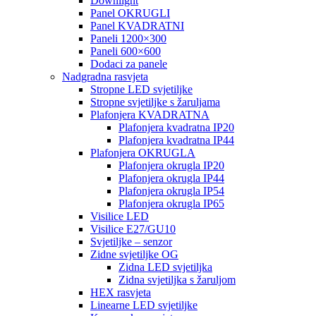
Downlight
Panel OKRUGLI
Panel KVADRATNI
Paneli 1200×300
Paneli 600×600
Dodaci za panele
Nadgradna rasvjeta
Stropne LED svjetiljke
Stropne svjetiljke s žaruljama
Plafonjera KVADRATNA
Plafonjera kvadratna IP20
Plafonjera kvadratna IP44
Plafonjera OKRUGLA
Plafonjera okrugla IP20
Plafonjera okrugla IP44
Plafonjera okrugla IP54
Plafonjera okrugla IP65
Visilice LED
Visilice E27/GU10
Svjetiljke – senzor
Zidne svjetiljke OG
Zidna LED svjetiljka
Zidna svjetiljka s žaruljom
HEX rasvjeta
Linearne LED svjetiljke