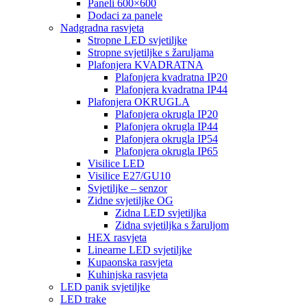
Paneli 600×600
Dodaci za panele
Nadgradna rasvjeta
Stropne LED svjetiljke
Stropne svjetiljke s žaruljama
Plafonjera KVADRATNA
Plafonjera kvadratna IP20
Plafonjera kvadratna IP44
Plafonjera OKRUGLA
Plafonjera okrugla IP20
Plafonjera okrugla IP44
Plafonjera okrugla IP54
Plafonjera okrugla IP65
Visilice LED
Visilice E27/GU10
Svjetiljke – senzor
Zidne svjetiljke OG
Zidna LED svjetiljka
Zidna svjetiljka s žaruljom
HEX rasvjeta
Linearne LED svjetiljke
Kupaonska rasvjeta
Kuhinjska rasvjeta
LED panik svjetiljke
LED trake