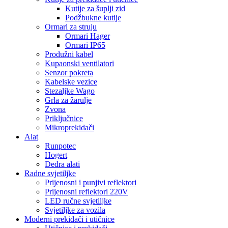
Kutije za šuplji zid
Podžbukne kutije
Ormari za struju
Ormari Hager
Ormari IP65
Produžni kabel
Kupaonski ventilatori
Senzor pokreta
Kabelske vezice
Stezaljke Wago
Grla za žarulje
Zvona
Priključnice
Mikroprekidači
Alat
Runpotec
Hogert
Dedra alati
Radne svjetiljke
Prijenosni i punjivi reflektori
Prijenosni reflektori 220V
LED ručne svjetiljke
Svjetiljke za vozila
Moderni prekidači i utičnice