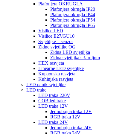
Plafonjera OKRUGLA
Plafonjera okrugla IP20
Plafonjera okrugla IP44
Plafonjera okrugla IP54
Plafonjera okrugla IP65
Visilice LED
Visilice E27/GU10
Svjetiljke – senzor
Zidne svjetiljke OG
Zidna LED svjetiljka
Zidna svjetiljka s žaruljom
HEX rasvjeta
Linearne LED svjetiljke
Kupaonska rasvjeta
Kuhinjska rasvjeta
LED panik svjetiljke
LED trake
LED traka 220V
COB led trake
LED traka 12V
Jednobojna traka 12V
RGB traka 12V
LED traka 24V
Jednobojna traka 24V
RGB traka 24V