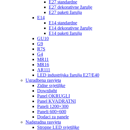
E27 standardne
E27 dekorativne žarulje
E27 paketi žarulja
E14
E14 standardne
E14 dekorativne žarulje
E14 paketi žarulja
GU10
G9
R7S
G4
MR11
MR16
AR111
LED industrijska žarulja E27/E40
Ugradbena rasvjeta
Zidne svjetiljke
Downlight
Panel OKRUGLI
Panel KVADRATNI
Paneli 1200×300
Paneli 600×600
Dodaci za panele
Nadgradna rasvjeta
Stropne LED svjetiljke