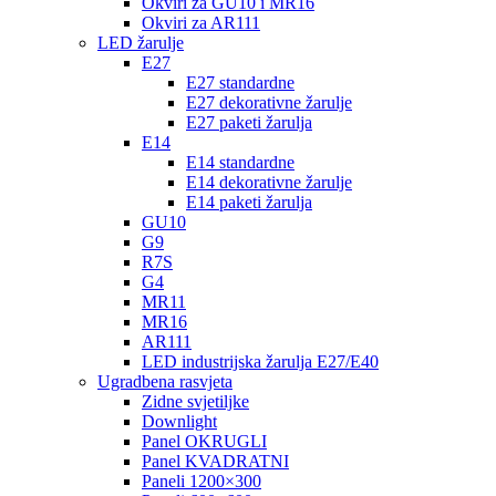
Okviri za GU10 i MR16
Okviri za AR111
LED žarulje
E27
E27 standardne
E27 dekorativne žarulje
E27 paketi žarulja
E14
E14 standardne
E14 dekorativne žarulje
E14 paketi žarulja
GU10
G9
R7S
G4
MR11
MR16
AR111
LED industrijska žarulja E27/E40
Ugradbena rasvjeta
Zidne svjetiljke
Downlight
Panel OKRUGLI
Panel KVADRATNI
Paneli 1200×300