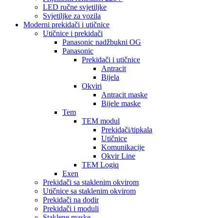
LED ručne svjetiljke
Svjetiljke za vozila
Moderni prekidači i utičnice
Utičnice i prekidači
Panasonic nadžbukni OG
Panasonic
Prekidači i utičnice
Antracit
Bijela
Okviri
Antracit maske
Bijele maske
Tem
TEM modul
Prekidači/tipkala
Utičnice
Komunikacije
Okvir Line
TEM Logiq
Exen
Prekidači sa staklenim okvirom
Utičnice sa staklenim okvirom
Prekidači na dodir
Prekidači i moduli
Staklene maske