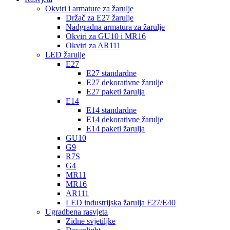
Okviri i armature za žarulje
Držač za E27 žarulje
Nadgradna armatura za žarulje
Okviri za GU10 i MR16
Okviri za AR111
LED žarulje
E27
E27 standardne
E27 dekorativne žarulje
E27 paketi žarulja
E14
E14 standardne
E14 dekorativne žarulje
E14 paketi žarulja
GU10
G9
R7S
G4
MR11
MR16
AR111
LED industrijska žarulja E27/E40
Ugradbena rasvjeta
Zidne svjetiljke