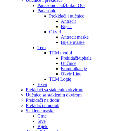
Utičnice i prekidači
Panasonic nadžbukni OG
Panasonic
Prekidači i utičnice
Antracit
Bijela
Okviri
Antracit maske
Bijele maske
Tem
TEM modul
Prekidači/tipkala
Utičnice
Komunikacije
Okvir Line
TEM Logiq
Exen
Prekidači sa staklenim okvirom
Utičnice sa staklenim okvirom
Prekidači na dodir
Prekidači i moduli
Staklene maske
Crne
Sive
Bijele