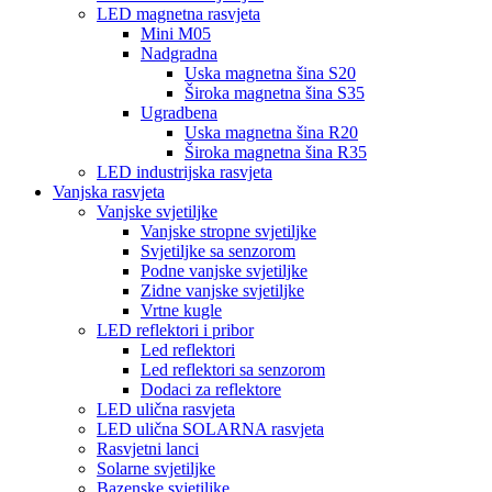
LED magnetna rasvjeta
Mini M05
Nadgradna
Uska magnetna šina S20
Široka magnetna šina S35
Ugradbena
Uska magnetna šina R20
Široka magnetna šina R35
LED industrijska rasvjeta
Vanjska rasvjeta
Vanjske svjetiljke
Vanjske stropne svjetiljke
Svjetiljke sa senzorom
Podne vanjske svjetiljke
Zidne vanjske svjetiljke
Vrtne kugle
LED reflektori i pribor
Led reflektori
Led reflektori sa senzorom
Dodaci za reflektore
LED ulična rasvjeta
LED ulična SOLARNA rasvjeta
Rasvjetni lanci
Solarne svjetiljke
Bazenske svjetiljke