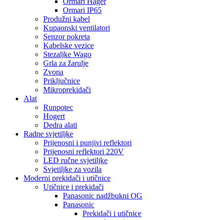
Ormari Hager
Ormari IP65
Produžni kabel
Kupaonski ventilatori
Senzor pokreta
Kabelske vezice
Stezaljke Wago
Grla za žarulje
Zvona
Priključnice
Mikroprekidači
Alat
Runpotec
Hogert
Dedra alati
Radne svjetiljke
Prijenosni i punjivi reflektori
Prijenosni reflektori 220V
LED ručne svjetiljke
Svjetiljke za vozila
Moderni prekidači i utičnice
Utičnice i prekidači
Panasonic nadžbukni OG
Panasonic
Prekidači i utičnice