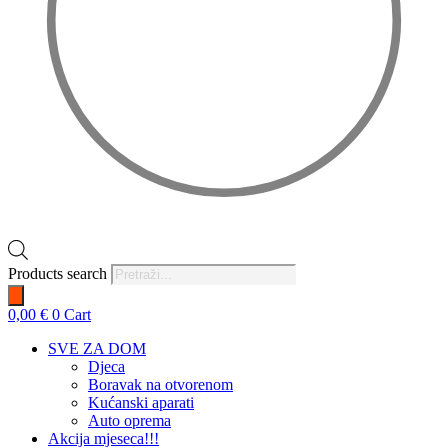
Products search
0,00
€
0
Cart
SVE ZA DOM
Djeca
Boravak na otvorenom
Kućanski aparati
Auto oprema
Akcija mjeseca!!!