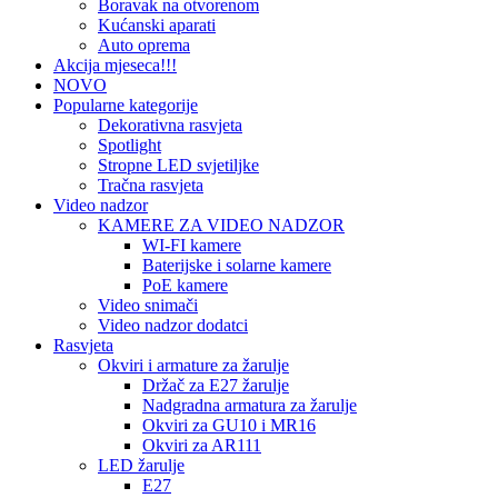
Boravak na otvorenom
Kućanski aparati
Auto oprema
Akcija mjeseca!!!
NOVO
Popularne kategorije
Dekorativna rasvjeta
Spotlight
Stropne LED svjetiljke
Tračna rasvjeta
Video nadzor
KAMERE ZA VIDEO NADZOR
WI-FI kamere
Baterijske i solarne kamere
PoE kamere
Video snimači
Video nadzor dodatci
Rasvjeta
Okviri i armature za žarulje
Držač za E27 žarulje
Nadgradna armatura za žarulje
Okviri za GU10 i MR16
Okviri za AR111
LED žarulje
E27