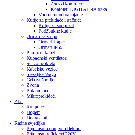
Zonski kontroleri
Kontoleri DIGITALNA traka
Vodootporno napajanje
Kutije za prekidače i utičnice
Kutije za šuplji zid
Podžbukne kutije
Ormari za struju
Ormari Hager
Ormari IP65
Produžni kabel
Kupaonski ventilatori
Senzor pokreta
Kabelske vezice
Stezaljke Wago
Grla za žarulje
Zvona
Priključnice
Mikroprekidači
Alat
Runpotec
Hogert
Dedra alati
Radne svjetiljke
Prijenosni i punjivi reflektori
Prijenosni reflektori 220V