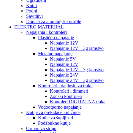
Ugradbeni
Kutni
Podni
Savitljivi
Dodaci za aluminijske profile
ELEKTRO MATERIJAL
Napajanja i kontroleri
Plastično napajanje
Napajanje 12V
Napajanje 12V – 3g jamstvo
Metalno napajanje
Napajanje 5V
Napajanje 12V
Napajanje 12V – 3g jamstvo
Napajanje 24V
Napajanje 24V – 3g jamstvo
Kontroleri i daljinski za traku
Kontroleri i dimmeri
Zonski kontroleri
Kontoleri DIGITALNA traka
Vodootporno napajanje
Kutije za prekidače i utičnice
Kutije za šuplji zid
Podžbukne kutije
Ormari za struju