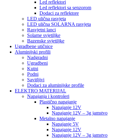
Led reflektori
Led reflektori sa senzorom
Dodaci za reflektore
LED ulična rasvjeta
LED ulična SOLARNA rasvjeta
Rasvjetni lanci
Solarne svjetiljke
Bazenske svjetiljke
Ugradbene utičnice
Aluminijski profili
Nadgradni
Ugradbeni
Kutni
Podni
Savitljivi
Dodaci za aluminijske profile
ELEKTRO MATERIJAL
Napajanja i kontroleri
Plastično napajanje
Napajanje 12V
Napajanje 12V – 3g jamstvo
Metalno napajanje
Napajanje 5V
Napajanje 12V
Napajanje 12V – 3g jamstvo