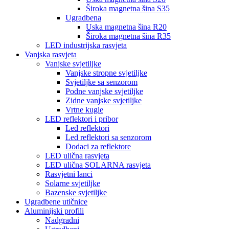
Široka magnetna šina S35
Ugradbena
Uska magnetna šina R20
Široka magnetna šina R35
LED industrijska rasvjeta
Vanjska rasvjeta
Vanjske svjetiljke
Vanjske stropne svjetiljke
Svjetiljke sa senzorom
Podne vanjske svjetiljke
Zidne vanjske svjetiljke
Vrtne kugle
LED reflektori i pribor
Led reflektori
Led reflektori sa senzorom
Dodaci za reflektore
LED ulična rasvjeta
LED ulična SOLARNA rasvjeta
Rasvjetni lanci
Solarne svjetiljke
Bazenske svjetiljke
Ugradbene utičnice
Aluminijski profili
Nadgradni