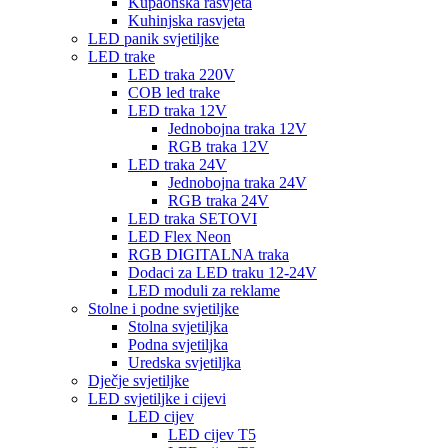
Kupaonska rasvjeta
Kuhinjska rasvjeta
LED panik svjetiljke
LED trake
LED traka 220V
COB led trake
LED traka 12V
Jednobojna traka 12V
RGB traka 12V
LED traka 24V
Jednobojna traka 24V
RGB traka 24V
LED traka SETOVI
LED Flex Neon
RGB DIGITALNA traka
Dodaci za LED traku 12-24V
LED moduli za reklame
Stolne i podne svjetiljke
Stolna svjetiljka
Podna svjetiljka
Uredska svjetiljka
Dječje svjetiljke
LED svjetiljke i cijevi
LED cijev
LED cijev T5