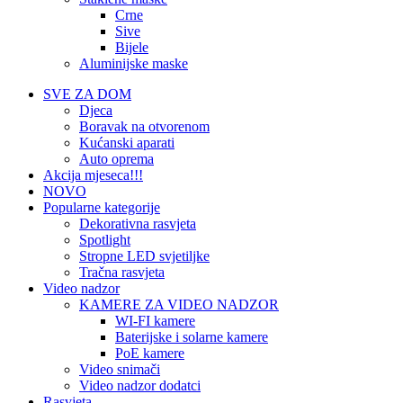
Crne
Sive
Bijele
Aluminijske maske
SVE ZA DOM
Djeca
Boravak na otvorenom
Kućanski aparati
Auto oprema
Akcija mjeseca!!!
NOVO
Popularne kategorije
Dekorativna rasvjeta
Spotlight
Stropne LED svjetiljke
Tračna rasvjeta
Video nadzor
KAMERE ZA VIDEO NADZOR
WI-FI kamere
Baterijske i solarne kamere
PoE kamere
Video snimači
Video nadzor dodatci
Rasvjeta