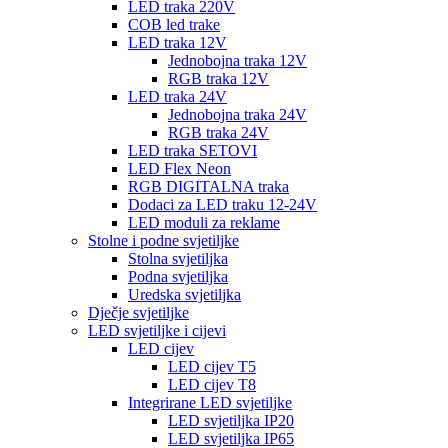
LED traka 220V
COB led trake
LED traka 12V
Jednobojna traka 12V
RGB traka 12V
LED traka 24V
Jednobojna traka 24V
RGB traka 24V
LED traka SETOVI
LED Flex Neon
RGB DIGITALNA traka
Dodaci za LED traku 12-24V
LED moduli za reklame
Stolne i podne svjetiljke
Stolna svjetiljka
Podna svjetiljka
Uredska svjetiljka
Dječje svjetiljke
LED svjetiljke i cijevi
LED cijev
LED cijev T5
LED cijev T8
Integrirane LED svjetiljke
LED svjetiljka IP20
LED svjetiljka IP65