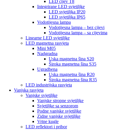
LED cijev T8
Integrirane LED svjetiljke
LED svjetiljka IP20
LED svjetiljka IP65
Vodotijesna lampa
Vodotijesna lampa – bez cijevi
Vodotijesna lampa – sa cijevima
Linearne LED svjetiljke
LED magnetna rasvjeta
Mini M05
Nadgradna
Uska magnetna šina S20
Široka magnetna šina S35
Ugradbena
Uska magnetna šina R20
Široka magnetna šina R35
LED industrijska rasvjeta
Vanjska rasvjeta
Vanjske svjetiljke
Vanjske stropne svjetiljke
Svjetiljke sa senzorom
Podne vanjske svjetiljke
Zidne vanjske svjetiljke
Vrtne kugle
LED reflektori i pribor