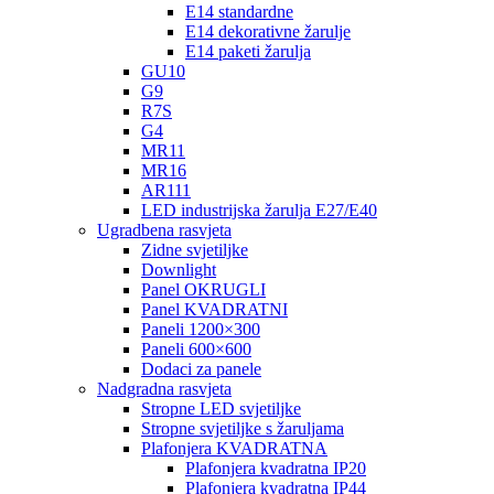
E14 standardne
E14 dekorativne žarulje
E14 paketi žarulja
GU10
G9
R7S
G4
MR11
MR16
AR111
LED industrijska žarulja E27/E40
Ugradbena rasvjeta
Zidne svjetiljke
Downlight
Panel OKRUGLI
Panel KVADRATNI
Paneli 1200×300
Paneli 600×600
Dodaci za panele
Nadgradna rasvjeta
Stropne LED svjetiljke
Stropne svjetiljke s žaruljama
Plafonjera KVADRATNA
Plafonjera kvadratna IP20
Plafonjera kvadratna IP44