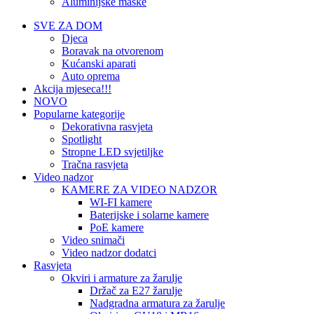
Aluminijske maske
SVE ZA DOM
Djeca
Boravak na otvorenom
Kućanski aparati
Auto oprema
Akcija mjeseca!!!
NOVO
Popularne kategorije
Dekorativna rasvjeta
Spotlight
Stropne LED svjetiljke
Tračna rasvjeta
Video nadzor
KAMERE ZA VIDEO NADZOR
WI-FI kamere
Baterijske i solarne kamere
PoE kamere
Video snimači
Video nadzor dodatci
Rasvjeta
Okviri i armature za žarulje
Držač za E27 žarulje
Nadgradna armatura za žarulje