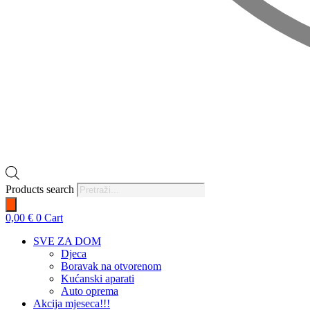
Products search
0,00
€
0
Cart
SVE ZA DOM
Djeca
Boravak na otvorenom
Kućanski aparati
Auto oprema
Akcija mjeseca!!!