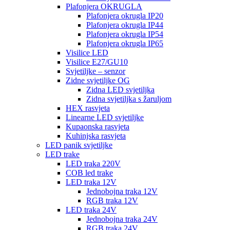
Plafonjera OKRUGLA
Plafonjera okrugla IP20
Plafonjera okrugla IP44
Plafonjera okrugla IP54
Plafonjera okrugla IP65
Visilice LED
Visilice E27/GU10
Svjetiljke – senzor
Zidne svjetiljke OG
Zidna LED svjetiljka
Zidna svjetiljka s žaruljom
HEX rasvjeta
Linearne LED svjetiljke
Kupaonska rasvjeta
Kuhinjska rasvjeta
LED panik svjetiljke
LED trake
LED traka 220V
COB led trake
LED traka 12V
Jednobojna traka 12V
RGB traka 12V
LED traka 24V
Jednobojna traka 24V
RGB traka 24V