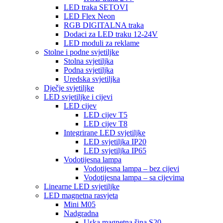
LED traka SETOVI
LED Flex Neon
RGB DIGITALNA traka
Dodaci za LED traku 12-24V
LED moduli za reklame
Stolne i podne svjetiljke
Stolna svjetiljka
Podna svjetiljka
Uredska svjetiljka
Dječje svjetiljke
LED svjetiljke i cijevi
LED cijev
LED cijev T5
LED cijev T8
Integrirane LED svjetiljke
LED svjetiljka IP20
LED svjetiljka IP65
Vodotijesna lampa
Vodotijesna lampa – bez cijevi
Vodotijesna lampa – sa cijevima
Linearne LED svjetiljke
LED magnetna rasvjeta
Mini M05
Nadgradna
Uska magnetna šina S20