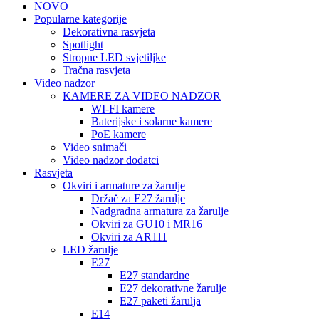
NOVO
Popularne kategorije
Dekorativna rasvjeta
Spotlight
Stropne LED svjetiljke
Tračna rasvjeta
Video nadzor
KAMERE ZA VIDEO NADZOR
WI-FI kamere
Baterijske i solarne kamere
PoE kamere
Video snimači
Video nadzor dodatci
Rasvjeta
Okviri i armature za žarulje
Držač za E27 žarulje
Nadgradna armatura za žarulje
Okviri za GU10 i MR16
Okviri za AR111
LED žarulje
E27
E27 standardne
E27 dekorativne žarulje
E27 paketi žarulja
E14