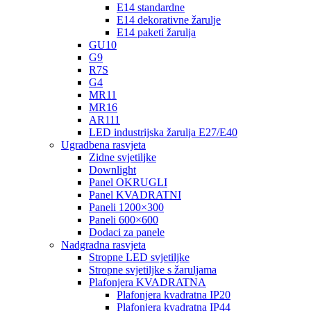
E14 standardne
E14 dekorativne žarulje
E14 paketi žarulja
GU10
G9
R7S
G4
MR11
MR16
AR111
LED industrijska žarulja E27/E40
Ugradbena rasvjeta
Zidne svjetiljke
Downlight
Panel OKRUGLI
Panel KVADRATNI
Paneli 1200×300
Paneli 600×600
Dodaci za panele
Nadgradna rasvjeta
Stropne LED svjetiljke
Stropne svjetiljke s žaruljama
Plafonjera KVADRATNA
Plafonjera kvadratna IP20
Plafonjera kvadratna IP44