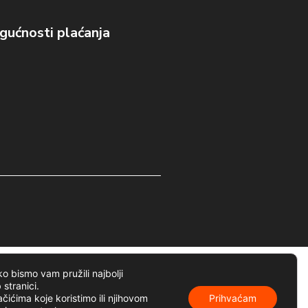
ućnosti plaćanja
o bismo vam pružili najbolji
 stranici.
ačićima koje koristimo ili njihovom
Prihvaćam