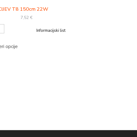
CIJEV T8 150cm 22W
7,52
€
Informacijski list
ri opcije