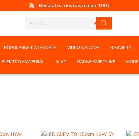
Besplatna dostava iznad 100€
POPULARNE KATEGORIJE
VIDEO NADZOR
RASVJETA
ELEKTRO MATERIJAL
ALAT
RADNE SVJETILJKE
MODER