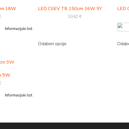
0cm 18W
LED CIJEV T8 150cm 16W 5Y
LED 
€
10,62
€
Informacijski list
Odaberi opcije
Odabe
cm 9W
€
Informacijski list