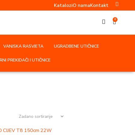
Katalozi
O nama
Kontakt
0
VANJSKA RASVJETA
UGRADBENE UTIČNICE
NI PREKIDAČI I UTIČNICE