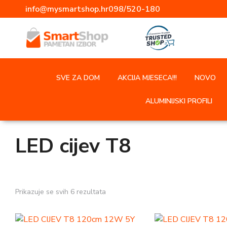
info@mysmartshop.hr
098/520-180
SVE ZA DOM
AKCIJA MJESECA!!!
NOVO
ALUMINIJSKI PROFILI
LED cijev T8
Prikazuje se svih 6 rezultata