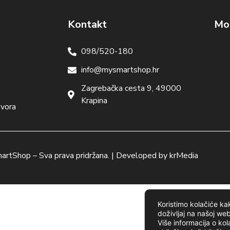
Kontakt
Mog
098/520-180
info@mysmartshop.hr
Zagrebačka cesta 9, 49000
Krapina
ovora
artShop
– Sva prava pridržana. | Developed by
krMedia
Koristimo kolačiće kak
doživljaj na našoj web
Više informacija o kol