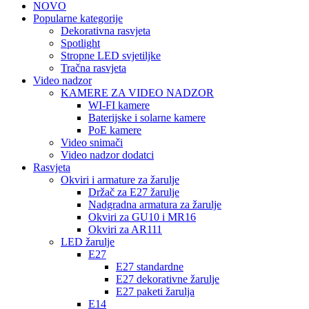
NOVO
Popularne kategorije
Dekorativna rasvjeta
Spotlight
Stropne LED svjetiljke
Tračna rasvjeta
Video nadzor
KAMERE ZA VIDEO NADZOR
WI-FI kamere
Baterijske i solarne kamere
PoE kamere
Video snimači
Video nadzor dodatci
Rasvjeta
Okviri i armature za žarulje
Držač za E27 žarulje
Nadgradna armatura za žarulje
Okviri za GU10 i MR16
Okviri za AR111
LED žarulje
E27
E27 standardne
E27 dekorativne žarulje
E27 paketi žarulja
E14