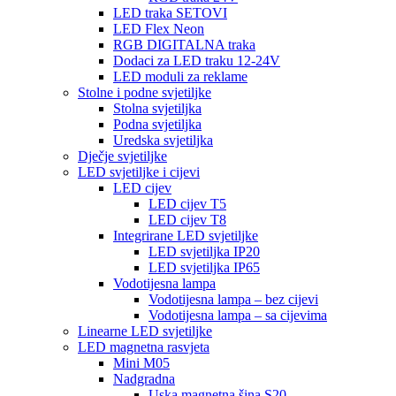
LED traka SETOVI
LED Flex Neon
RGB DIGITALNA traka
Dodaci za LED traku 12-24V
LED moduli za reklame
Stolne i podne svjetiljke
Stolna svjetiljka
Podna svjetiljka
Uredska svjetiljka
Dječje svjetiljke
LED svjetiljke i cijevi
LED cijev
LED cijev T5
LED cijev T8
Integrirane LED svjetiljke
LED svjetiljka IP20
LED svjetiljka IP65
Vodotijesna lampa
Vodotijesna lampa – bez cijevi
Vodotijesna lampa – sa cijevima
Linearne LED svjetiljke
LED magnetna rasvjeta
Mini M05
Nadgradna
Uska magnetna šina S20