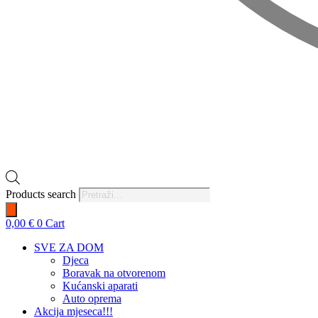
Products search
0,00
€
0
Cart
SVE ZA DOM
Djeca
Boravak na otvorenom
Kućanski aparati
Auto oprema
Akcija mjeseca!!!