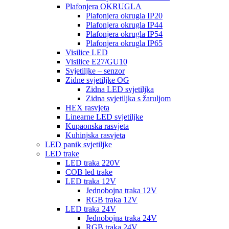
Plafonjera OKRUGLA
Plafonjera okrugla IP20
Plafonjera okrugla IP44
Plafonjera okrugla IP54
Plafonjera okrugla IP65
Visilice LED
Visilice E27/GU10
Svjetiljke – senzor
Zidne svjetiljke OG
Zidna LED svjetiljka
Zidna svjetiljka s žaruljom
HEX rasvjeta
Linearne LED svjetiljke
Kupaonska rasvjeta
Kuhinjska rasvjeta
LED panik svjetiljke
LED trake
LED traka 220V
COB led trake
LED traka 12V
Jednobojna traka 12V
RGB traka 12V
LED traka 24V
Jednobojna traka 24V
RGB traka 24V