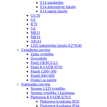
E14 standardne
E14 dekorativne žarulje
E14 paketi žarulja
GU10
G9
R7S
G4
MR11
MR16
AR111
LED industrijska žarulja E27/E40
Ugradbena rasvjeta
Zidne svjetiljke
Downlight
Panel OKRUGLI
Panel KVADRATNI
Paneli 1200×300
Paneli 600×600
Dodaci za panele
Nadgradna rasvjeta
Stropne LED svjetiljke
Stropne svjetiljke s žaruljama
Plafonjera KVADRATNA
Plafonjera kvadratna IP20
Plafonjera kvadratna IP44