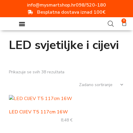
info@mysmartshop.hr
098/520-180
Besplatna dostava iznad 100€
0
LED svjetiljke i cijevi
Prikazuje se svih 38 rezultata
LED CIJEV T5 117cm 16W
8,48
€