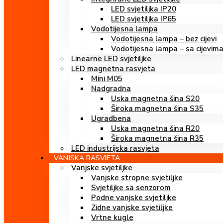
LED svjetiljka IP20
LED svjetiljka IP65
Vodotijesna lampa
Vodotijesna lampa – bez cijevi
Vodotijesna lampa – sa cijevim
Linearne LED svjetiljke
LED magnetna rasvjeta
Mini M05
Nadgradna
Uska magnetna šina S20
Široka magnetna šina S35
Ugradbena
Uska magnetna šina R20
Široka magnetna šina R35
LED industrijska rasvjeta
VANJSKA RASVJETA
Vanjske svjetiljke
Vanjske stropne svjetiljke
Svjetiljke sa senzorom
Podne vanjske svjetiljke
Zidne vanjske svjetiljke
Vrtne kugle