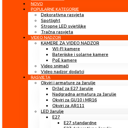
NOVO
POPULARNE KATEGORIJE
Dekorativna rasvjeta
Spotlight
Stropne LED svjetiljke
Tračna rasvjeta
VIDEO NADZOR
KAMERE ZA VIDEO NADZOR
WI-FI kamere
Baterijske i solarne kamere
PoE kamere
Video snimači
Video nadzor dodatci
RASVJETA
Okviri i armature za žarulje
Držač za E27 žarulje
Nadgradna armatura za žarulje
Okviri za GU10 i MR16
Okviri za AR111
LED žarulje
E27
E27 standardne