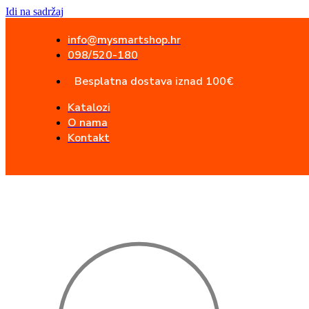
Idi na sadržaj
info@mysmartshop.hr
098/520-180
Besplatna dostava iznad 100€
Katalozi
O nama
Kontakt