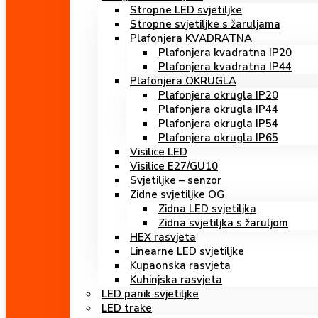
Stropne LED svjetiljke
Stropne svjetiljke s žaruljama
Plafonjera KVADRATNA
Plafonjera kvadratna IP20
Plafonjera kvadratna IP44
Plafonjera OKRUGLA
Plafonjera okrugla IP20
Plafonjera okrugla IP44
Plafonjera okrugla IP54
Plafonjera okrugla IP65
Visilice LED
Visilice E27/GU10
Svjetiljke – senzor
Zidne svjetiljke OG
Zidna LED svjetiljka
Zidna svjetiljka s žaruljom
HEX rasvjeta
Linearne LED svjetiljke
Kupaonska rasvjeta
Kuhinjska rasvjeta
LED panik svjetiljke
LED trake