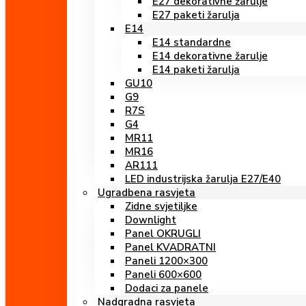
E27 dekorativne žarulje
E27 paketi žarulja
E14
E14 standardne
E14 dekorativne žarulje
E14 paketi žarulja
GU10
G9
R7S
G4
MR11
MR16
AR111
LED industrijska žarulja E27/E40
Ugradbena rasvjeta
Zidne svjetiljke
Downlight
Panel OKRUGLI
Panel KVADRATNI
Paneli 1200×300
Paneli 600×600
Dodaci za panele
Nadgradna rasvjeta