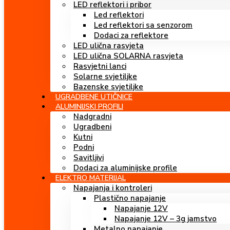
LED reflektori i pribor
Led reflektori
Led reflektori sa senzorom
Dodaci za reflektore
LED ulična rasvjeta
LED ulična SOLARNA rasvjeta
Rasvjetni lanci
Solarne svjetiljke
Bazenske svjetiljke
UGRADBENE UTIČNICE
ALUMINIJSKI PROFILI
Nadgradni
Ugradbeni
Kutni
Podni
Savitljivi
Dodaci za aluminijske profile
ELEKTRO MATERIJAL
Napajanja i kontroleri
Plastično napajanje
Napajanje 12V
Napajanje 12V – 3g jamstvo
Metalno napajanje