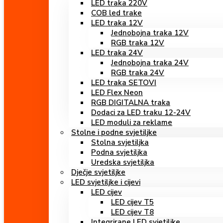
LED traka 220V
COB led trake
LED traka 12V
Jednobojna traka 12V
RGB traka 12V
LED traka 24V
Jednobojna traka 24V
RGB traka 24V
LED traka SETOVI
LED Flex Neon
RGB DIGITALNA traka
Dodaci za LED traku 12-24V
LED moduli za reklame
Stolne i podne svjetiljke
Stolna svjetiljka
Podna svjetiljka
Uredska svjetiljka
Dječje svjetiljke
LED svjetiljke i cijevi
LED cijev
LED cijev T5
LED cijev T8
Integrirane LED svjetiljke