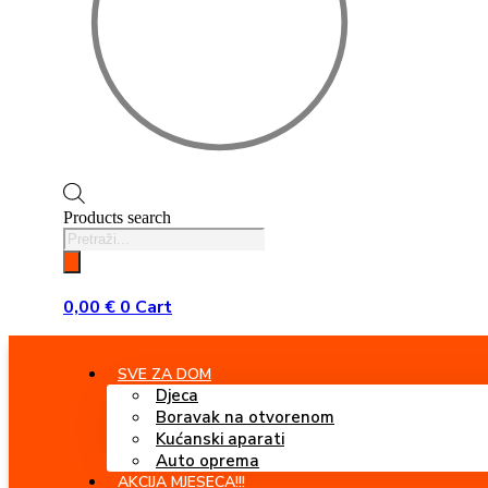
Products search
0,00
€
0
Cart
SVE ZA DOM
Djeca
Boravak na otvorenom
Kućanski aparati
Auto oprema
AKCIJA MJESECA!!!