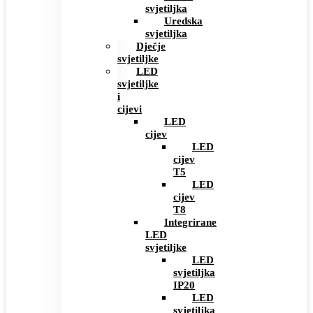
svjetiljka
Uredska
svjetiljka
Dječje
svjetiljke
LED
svjetiljke
i
cijevi
LED
cijev
LED
cijev
T5
LED
cijev
T8
Integrirane
LED
svjetiljke
LED
svjetiljka
IP20
LED
svjetiljka