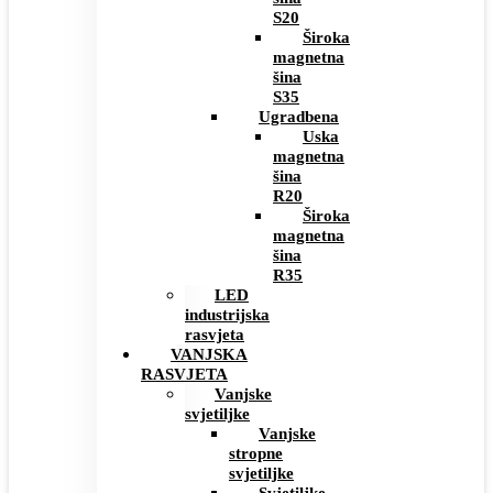
S20
Široka
magnetna
šina
S35
Ugradbena
Uska
magnetna
šina
R20
Široka
magnetna
šina
R35
LED
industrijska
rasvjeta
VANJSKA
RASVJETA
Vanjske
svjetiljke
Vanjske
stropne
svjetiljke