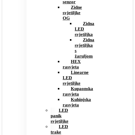
senzor
Zidne
svjetiljke
OG
Zidna
LED
svjetiljka
Zidna
svjetiljka
s
žaruljom
HEX
rasvjeta
Linearne
LED
svjetiljke
Kupaonska
rasvjeta
Kuhinjska
rasvjeta
LED
panik
svjetiljke
LED
trake