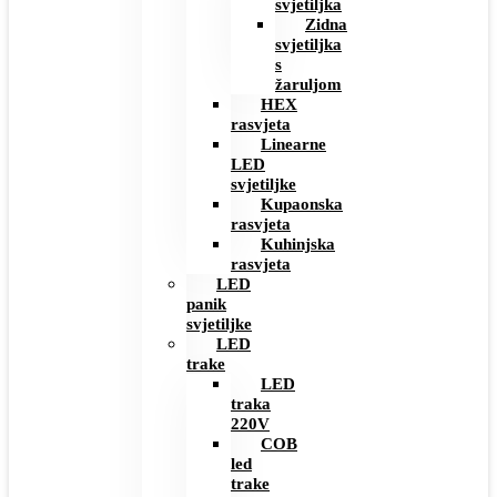
svjetiljka
Zidna
svjetiljka
s
žaruljom
HEX
rasvjeta
Linearne
LED
svjetiljke
Kupaonska
rasvjeta
Kuhinjska
rasvjeta
LED
panik
svjetiljke
LED
trake
LED
traka
220V
COB
led
trake