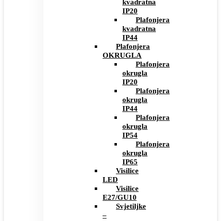
kvadratna
IP20
Plafonjera
kvadratna
IP44
Plafonjera
OKRUGLA
Plafonjera
okrugla
IP20
Plafonjera
okrugla
IP44
Plafonjera
okrugla
IP54
Plafonjera
okrugla
IP65
Visilice
LED
Visilice
E27/GU10
Svjetiljke
–