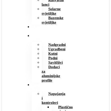
Rasvjetni
lanci
Solarne
svjetiljke
Bazenske
svjetiljke
UGRADBENE
UTIČNICE
ALUMINIJSKI
PROFILI
Nadgradni
Ugradbeni
Kutni
Podni
Savitljivi
Dodaci
za
aluminijske
profile
ELEKTRO
MATERIJAL
Napajanja
i
kontroleri
Plastično