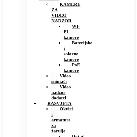
KAMERE
ZA
VIDEO
NADZOR
WI-
FI
kamere
Baterijske
i
solarne
kamere
PoE
kamere
Video
snimači
Video
nadzor
dodatci
RASVJETA
Okviri
i
armature
za
žarulje
Držač