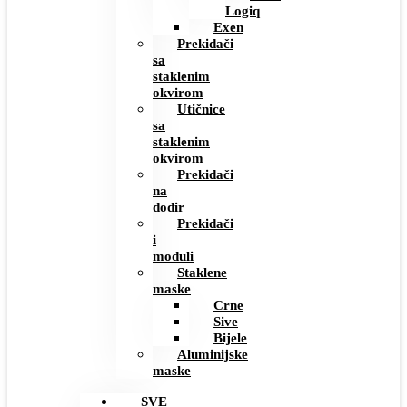
Logiq
Exen
Prekidači
sa
staklenim
okvirom
Utičnice
sa
staklenim
okvirom
Prekidači
na
dodir
Prekidači
i
moduli
Staklene
maske
Crne
Sive
Bijele
Aluminijske
maske
SVE