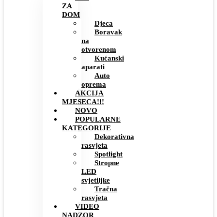
ZA
DOM
Djeca
Boravak
na
otvorenom
Kućanski
aparati
Auto
oprema
AKCIJA
MJESECA!!!
NOVO
POPULARNE
KATEGORIJE
Dekorativna
rasvjeta
Spotlight
Stropne
LED
svjetiljke
Tračna
rasvjeta
VIDEO
NADZOR