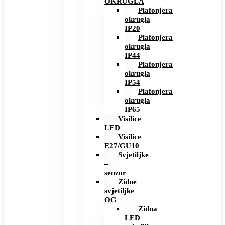
OKRUGLA
Plafonjera
okrugla
IP20
Plafonjera
okrugla
IP44
Plafonjera
okrugla
IP54
Plafonjera
okrugla
IP65
Visilice
LED
Visilice
E27/GU10
Svjetiljke
–
senzor
Zidne
svjetiljke
OG
Zidna
LED