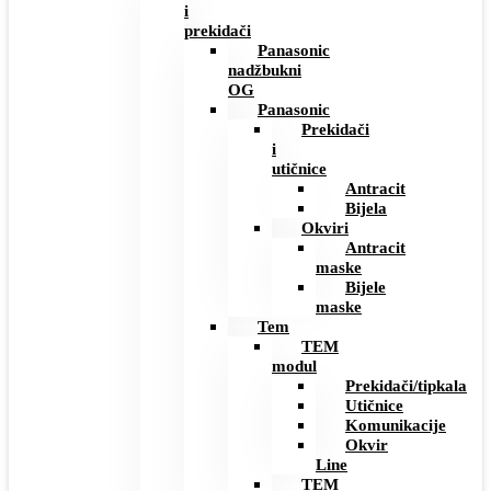
i
prekidači
Panasonic
nadžbukni
OG
Panasonic
Prekidači
i
utičnice
Antracit
Bijela
Okviri
Antracit
maske
Bijele
maske
Tem
TEM
modul
Prekidači/tipkala
Utičnice
Komunikacije
Okvir
Line
TEM