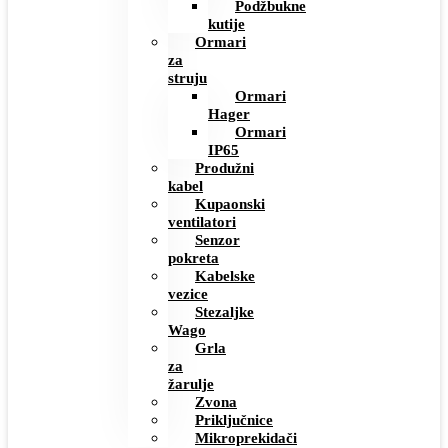
Podžbukne
kutije
Ormari
za
struju
Ormari
Hager
Ormari
IP65
Produžni
kabel
Kupaonski
ventilatori
Senzor
pokreta
Kabelske
vezice
Stezaljke
Wago
Grla
za
žarulje
Zvona
Priključnice
Mikroprekidači