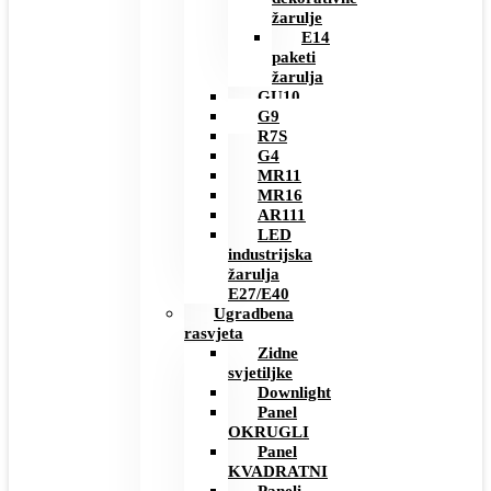
žarulje
E14
paketi
žarulja
GU10
G9
R7S
G4
MR11
MR16
AR111
LED
industrijska
žarulja
E27/E40
Ugradbena
rasvjeta
Zidne
svjetiljke
Downlight
Panel
OKRUGLI
Panel
KVADRATNI