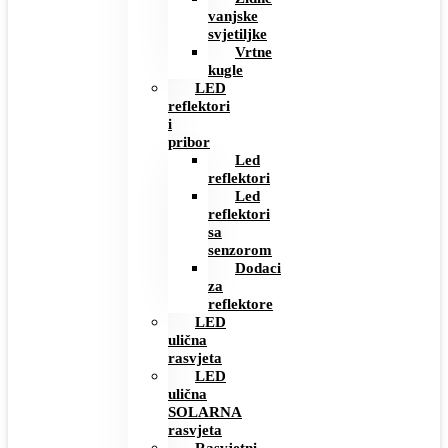
vanjske
svjetiljke
Vrtne
kugle
LED
reflektori
i
pribor
Led
reflektori
Led
reflektori
sa
senzorom
Dodaci
za
reflektore
LED
ulična
rasvjeta
LED
ulična
SOLARNA
rasvjeta