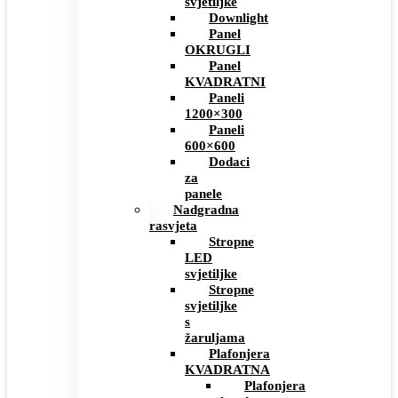
svjetiljke
Downlight
Panel
OKRUGLI
Panel
KVADRATNI
Paneli
1200×300
Paneli
600×600
Dodaci
za
panele
Nadgradna
rasvjeta
Stropne
LED
svjetiljke
Stropne
svjetiljke
s
žaruljama
Plafonjera
KVADRATNA
Plafonjera