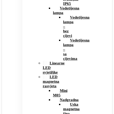
IP65
Vodotijesna
lampa
Vodotijesna
lampa
–
bez
cijevi
Vodotijesna
lampa
–
sa
cijevima
Linearne
LED
svjetiljke
LED
magnetna
rasvjeta
Mini
M05
Nadgradna
Uska
magnetna
šina