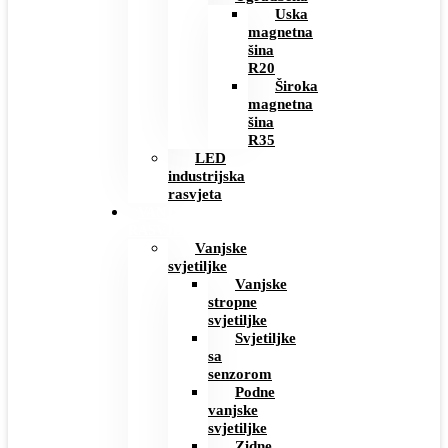
Uska
magnetna
šina
R20
Široka
magnetna
šina
R35
LED
industrijska
rasvjeta
VANJSKA
RASVJETA
Vanjske
svjetiljke
Vanjske
stropne
svjetiljke
Svjetiljke
sa
senzorom
Podne
vanjske
svjetiljke
Zidne