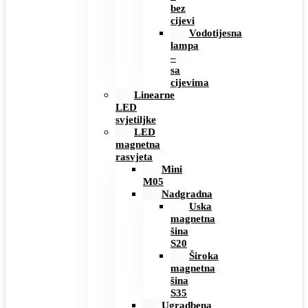
bez
cijevi
Vodotijesna
lampa
–
sa
cijevima
Linearne
LED
svjetiljke
LED
magnetna
rasvjeta
Mini
M05
Nadgradna
Uska
magnetna
šina
S20
Široka
magnetna
šina
S35
Ugradbena