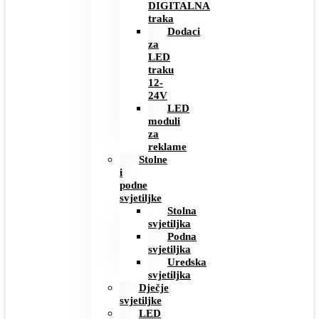
DIGITALNA
traka
Dodaci
za
LED
traku
12-
24V
LED
moduli
za
reklame
Stolne
i
podne
svjetiljke
Stolna
svjetiljka
Podna
svjetiljka
Uredska
svjetiljka
Dječje
svjetiljke
LED