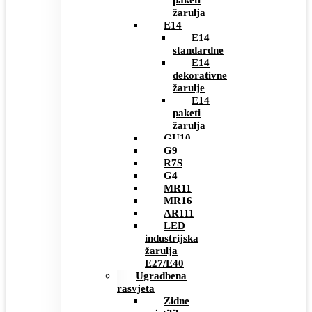
paketi
žarulja
E14
E14
standardne
E14
dekorativne
žarulje
E14
paketi
žarulja
GU10
G9
R7S
G4
MR11
MR16
AR111
LED
industrijska
žarulja
E27/E40
Ugradbena
rasvjeta
Zidne