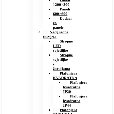
Paneli
1200×300
Paneli
600×600
Dodaci
za
panele
Nadgradna
rasvjeta
Stropne
LED
svjetiljke
Stropne
svjetiljke
s
žaruljama
Plafonjera
KVADRATNA
Plafonjera
kvadratna
IP20
Plafonjera
kvadratna
IP44
Plafonjera