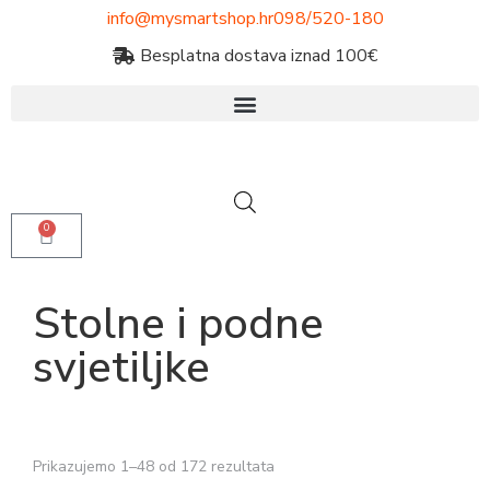
info@mysmartshop.hr
098/520-180
Besplatna dostava iznad 100€
0
Stolne i podne
svjetiljke
Prikazujemo 1–48 od 172 rezultata