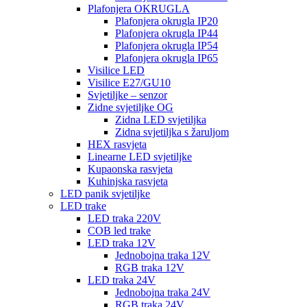
Plafonjera OKRUGLA
Plafonjera okrugla IP20
Plafonjera okrugla IP44
Plafonjera okrugla IP54
Plafonjera okrugla IP65
Visilice LED
Visilice E27/GU10
Svjetiljke – senzor
Zidne svjetiljke OG
Zidna LED svjetiljka
Zidna svjetiljka s žaruljom
HEX rasvjeta
Linearne LED svjetiljke
Kupaonska rasvjeta
Kuhinjska rasvjeta
LED panik svjetiljke
LED trake
LED traka 220V
COB led trake
LED traka 12V
Jednobojna traka 12V
RGB traka 12V
LED traka 24V
Jednobojna traka 24V
RGB traka 24V