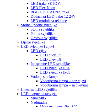
LED traka SETOVI
LED Flex Neon
RGB DIGITALNA traka
Dodaci za LED traku 12-24V
LED moduli za reklame
Stolne i podne svjetiljke
Stolna svjetiljka
Podna svjetiljka
Uredska svjetiljka
Dječje svjetiljke
LED svjetiljke i cijevi
LED cijev
LED cijev T5
LED cijev T8
Integrirane LED svjetiljke
LED svjetiljka IP20
LED svjetiljka IP65
Vodotijesna lampa
Vodotijesna lampa – bez cijevi
Vodotijesna lampa – sa cijevima
Linearne LED svjetiljke
LED magnetna rasvjeta
Mini M05
Nadgradna
Uska magnetna šina S20