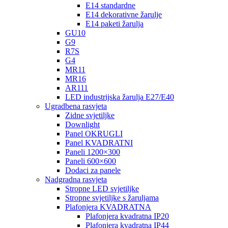
E14 standardne
E14 dekorativne žarulje
E14 paketi žarulja
GU10
G9
R7S
G4
MR11
MR16
AR111
LED industrijska žarulja E27/E40
Ugradbena rasvjeta
Zidne svjetiljke
Downlight
Panel OKRUGLI
Panel KVADRATNI
Paneli 1200×300
Paneli 600×600
Dodaci za panele
Nadgradna rasvjeta
Stropne LED svjetiljke
Stropne svjetiljke s žaruljama
Plafonjera KVADRATNA
Plafonjera kvadratna IP20
Plafonjera kvadratna IP44