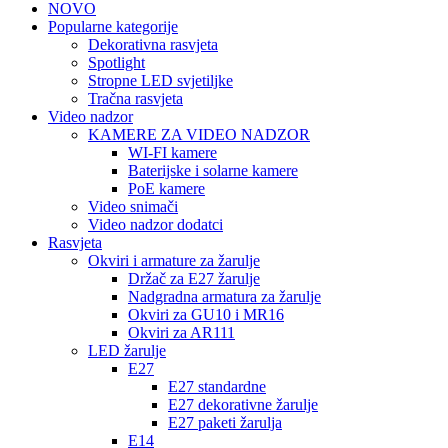
NOVO
Popularne kategorije
Dekorativna rasvjeta
Spotlight
Stropne LED svjetiljke
Tračna rasvjeta
Video nadzor
KAMERE ZA VIDEO NADZOR
WI-FI kamere
Baterijske i solarne kamere
PoE kamere
Video snimači
Video nadzor dodatci
Rasvjeta
Okviri i armature za žarulje
Držač za E27 žarulje
Nadgradna armatura za žarulje
Okviri za GU10 i MR16
Okviri za AR111
LED žarulje
E27
E27 standardne
E27 dekorativne žarulje
E27 paketi žarulja
E14