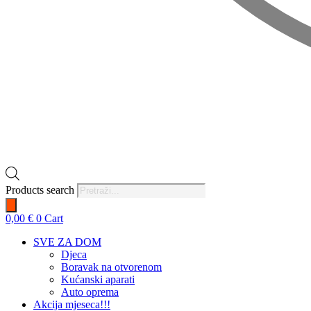
Products search
0,00
€
0
Cart
SVE ZA DOM
Djeca
Boravak na otvorenom
Kućanski aparati
Auto oprema
Akcija mjeseca!!!