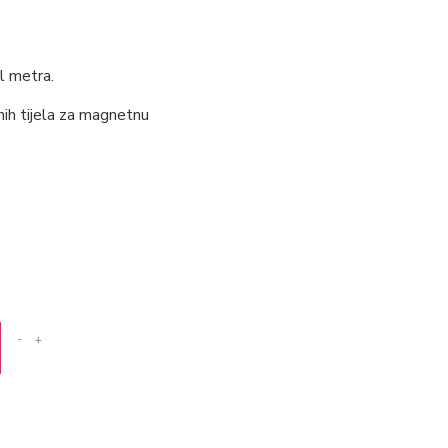
l metra.
tnih tijela za magnetnu
-
+