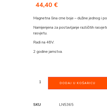
44,40
€
Magnetna šina crne boje – dužine jednog i po
Namijenjena za postavljanje različitih rasvje
rasvjetu.
Radi na 48V.
2 godine jamstva.
DODAJ U KOŠARICU
SKU
LN5365