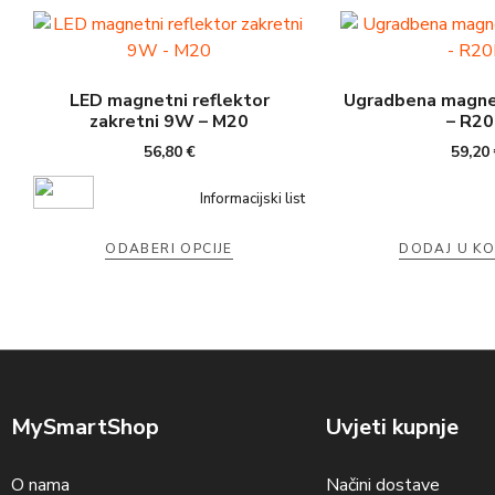
LED magnetni reflektor
Ugradbena magne
zakretni 9W – M20
– R2
56,80
€
59,20
Informacijski list
ODABERI OPCIJE
DODAJ U K
MySmartShop
Uvjeti kupnje
O nama
Načini dostave