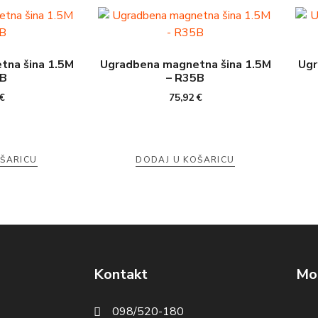
tna šina 1.5M
Ugradbena magnetna šina 1.5M
Ugr
0B
– R35B
€
75,92
€
OŠARICU
DODAJ U KOŠARICU
Kontakt
Mog
098/520-180