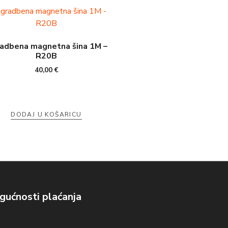
adbena magnetna šina 1M –
R20B
40,00
€
DODAJ U KOŠARICU
ućnosti plaćanja