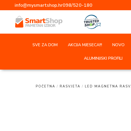
info@mysmartshop.hr
098/520-180
SVE ZA DOM
AKCIJA MJESECA!!!
NOVO
ALUMINIJSKI PROFILI
POČETNA
/
RASVJETA
/
LED MAGNETNA RASV