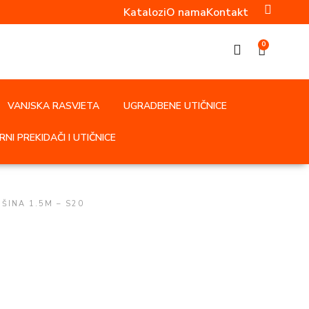
Katalozi
O nama
Kontakt
0
VANJSKA RASVJETA
UGRADBENE UTIČNICE
NI PREKIDAČI I UTIČNICE
ŠINA 1.5M – S20