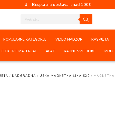
Besplatna dostava iznad 100€
POPULARNE KATEGORIJE
VIDEO NADZOR
RASVJETA
ELEKTRO MATERIJAL
ALAT
RADNE SVJETILJKE
MODER
JETA
/
NADGRADNA
/
USKA MAGNETNA ŠINA S20
/ MAGNETNA 