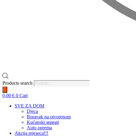
Products search
0,00
€
0
Cart
SVE ZA DOM
Djeca
Boravak na otvorenom
Kućanski aparati
Auto oprema
Akcija mjeseca!!!