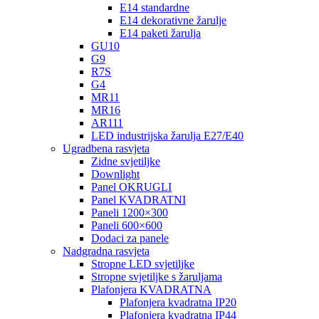
E14 standardne
E14 dekorativne žarulje
E14 paketi žarulja
GU10
G9
R7S
G4
MR11
MR16
AR111
LED industrijska žarulja E27/E40
Ugradbena rasvjeta
Zidne svjetiljke
Downlight
Panel OKRUGLI
Panel KVADRATNI
Paneli 1200×300
Paneli 600×600
Dodaci za panele
Nadgradna rasvjeta
Stropne LED svjetiljke
Stropne svjetiljke s žaruljama
Plafonjera KVADRATNA
Plafonjera kvadratna IP20
Plafonjera kvadratna IP44