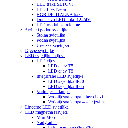
LED traka SETOVI
LED Flex Neon
RGB DIGITALNA traka
Dodaci za LED traku 12-24V
LED moduli za reklame
Stolne i podne svjetiljke
Stolna svjetiljka
Podna svjetiljka
Uredska svjetiljka
Dječje svjetiljke
LED svjetiljke i cijevi
LED cijev
LED cijev T5
LED cijev T8
Integrirane LED svjetiljke
LED svjetiljka IP20
LED svjetiljka IP65
Vodotijesna lampa
Vodotijesna lampa – bez cijevi
Vodotijesna lampa – sa cijevima
Linearne LED svjetiljke
LED magnetna rasvjeta
Mini M05
Nadgradna
Uska magnetna šina S20