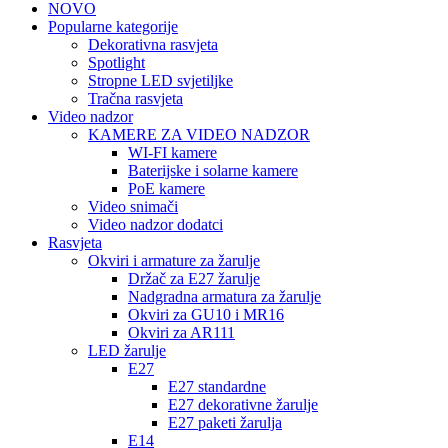
NOVO
Popularne kategorije
Dekorativna rasvjeta
Spotlight
Stropne LED svjetiljke
Tračna rasvjeta
Video nadzor
KAMERE ZA VIDEO NADZOR
WI-FI kamere
Baterijske i solarne kamere
PoE kamere
Video snimači
Video nadzor dodatci
Rasvjeta
Okviri i armature za žarulje
Držač za E27 žarulje
Nadgradna armatura za žarulje
Okviri za GU10 i MR16
Okviri za AR111
LED žarulje
E27
E27 standardne
E27 dekorativne žarulje
E27 paketi žarulja
E14