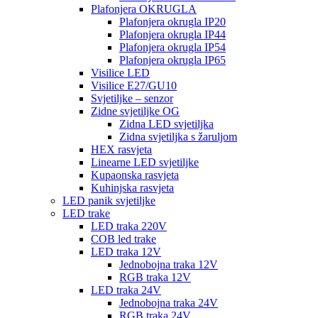
Plafonjera OKRUGLA
Plafonjera okrugla IP20
Plafonjera okrugla IP44
Plafonjera okrugla IP54
Plafonjera okrugla IP65
Visilice LED
Visilice E27/GU10
Svjetiljke – senzor
Zidne svjetiljke OG
Zidna LED svjetiljka
Zidna svjetiljka s žaruljom
HEX rasvjeta
Linearne LED svjetiljke
Kupaonska rasvjeta
Kuhinjska rasvjeta
LED panik svjetiljke
LED trake
LED traka 220V
COB led trake
LED traka 12V
Jednobojna traka 12V
RGB traka 12V
LED traka 24V
Jednobojna traka 24V
RGB traka 24V