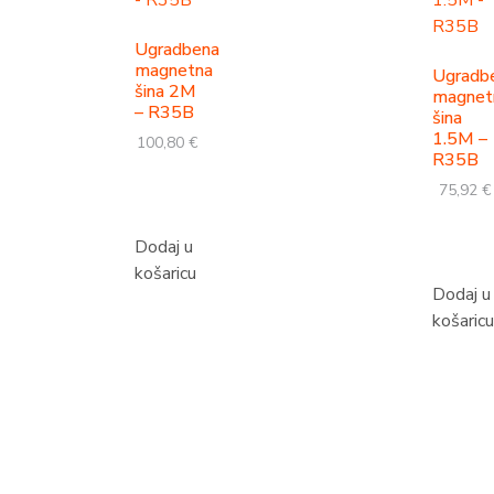
Ugradbena
magnetna
Ugradb
šina 2M
magnet
– R35B
šina
1.5M –
100,80
€
R35B
75,92
€
Dodaj u
košaricu
Dodaj u
košaricu