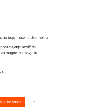
crne boje – dužine dva metra.
postavljanje različitih
la za magnetnu rasvjetu.
va.
-
+
aj u košaricu