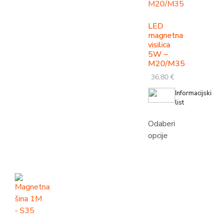
LED
magnetna
visilica
5W –
M20/M35
36,80
€
Informacijski
list
Odaberi
opcije