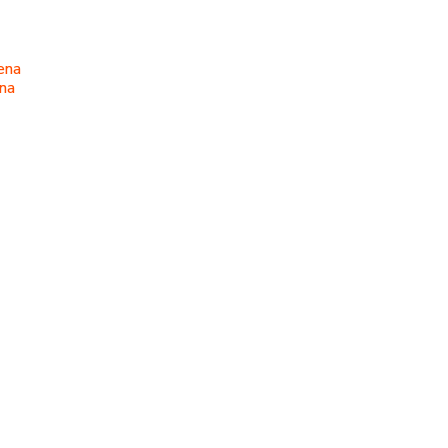
ena
na