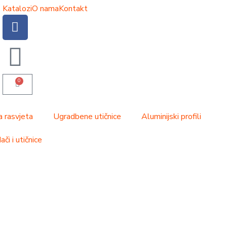
Katalozi
O nama
Kontakt
0
a rasvjeta
Ugradbene utičnice
Aluminijski profili
či i utičnice