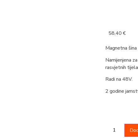
58,40
€
Magnetna šina 
Namijenjena za 
rasvjetnih tije
Radi na 48V.
2 godine jamst
Dod