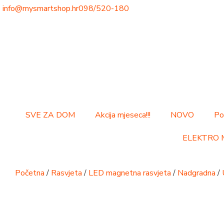
info@mysmartshop.hr
098/520-180
SVE ZA DOM
Akcija mjeseca!!!
NOVO
Po
ELEKTRO 
Početna
/
Rasvjeta
/
LED magnetna rasvjeta
/
Nadgradna
/