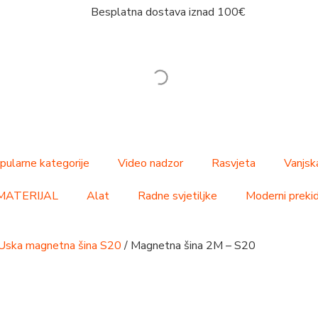
Besplatna dostava iznad 100€
pularne kategorije
Video nadzor
Rasvjeta
Vanjsk
MATERIJAL
Alat
Radne svjetiljke
Moderni prekida
Uska magnetna šina S20
/ Magnetna šina 2M – S20