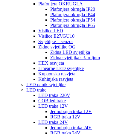
Plafonjera OKRUGLA
Plafonjera okrugla IP20
Plafonjera okrugla IP44
Plafonjera okrugla IP54
Plafonjera okrugla IP65
Visilice LED
Visilice E27/GU10
Svjetiljke – senzor
Zidne svjetiljke OG
Zidna LED svjetiljka
Zidna svjetiljka s žaruljom
HEX rasvjeta
Linearne LED svjetiljke
Kupaonska rasvjeta
Kuhinjska rasvjeta
LED panik svjetiljke
LED trake
LED traka 220V
COB led trake
LED traka 12V
Jednobojna traka 12V
RGB traka 12V
LED traka 24V
Jednobojna traka 24V
RGB traka 24V