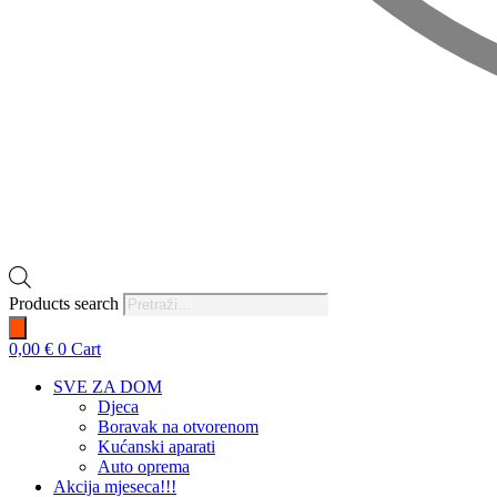
Products search
0,00
€
0
Cart
SVE ZA DOM
Djeca
Boravak na otvorenom
Kućanski aparati
Auto oprema
Akcija mjeseca!!!