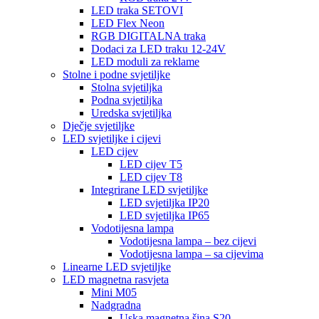
LED traka SETOVI
LED Flex Neon
RGB DIGITALNA traka
Dodaci za LED traku 12-24V
LED moduli za reklame
Stolne i podne svjetiljke
Stolna svjetiljka
Podna svjetiljka
Uredska svjetiljka
Dječje svjetiljke
LED svjetiljke i cijevi
LED cijev
LED cijev T5
LED cijev T8
Integrirane LED svjetiljke
LED svjetiljka IP20
LED svjetiljka IP65
Vodotijesna lampa
Vodotijesna lampa – bez cijevi
Vodotijesna lampa – sa cijevima
Linearne LED svjetiljke
LED magnetna rasvjeta
Mini M05
Nadgradna
Uska magnetna šina S20