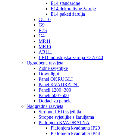
E14 standardne
E14 dekorativne žarulje
E14 paketi žarulja
GU10
G9
R7S
G4
MR11
MR16
AR111
LED industrijska žarulja E27/E40
Ugradbena rasvjeta
Zidne svjetiljke
Downlight
Panel OKRUGLI
Panel KVADRATNI
Paneli 1200×300
Paneli 600×600
Dodaci za panele
Nadgradna rasvjeta
Stropne LED svjetiljke
Stropne svjetiljke s žaruljama
Plafonjera KVADRATNA
Plafonjera kvadratna IP20
Plafonjera kvadratna IP44