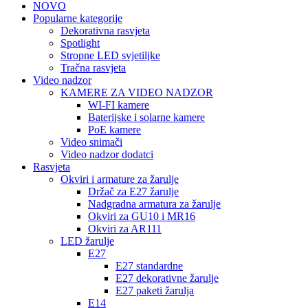
NOVO
Popularne kategorije
Dekorativna rasvjeta
Spotlight
Stropne LED svjetiljke
Tračna rasvjeta
Video nadzor
KAMERE ZA VIDEO NADZOR
WI-FI kamere
Baterijske i solarne kamere
PoE kamere
Video snimači
Video nadzor dodatci
Rasvjeta
Okviri i armature za žarulje
Držač za E27 žarulje
Nadgradna armatura za žarulje
Okviri za GU10 i MR16
Okviri za AR111
LED žarulje
E27
E27 standardne
E27 dekorativne žarulje
E27 paketi žarulja
E14