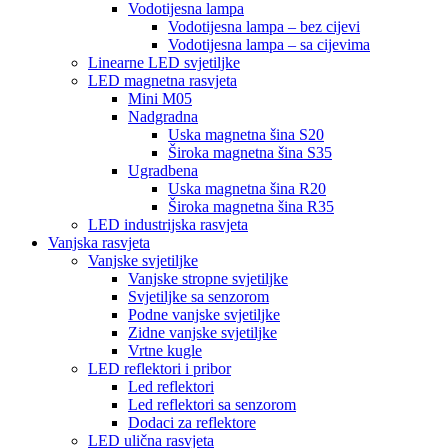
Vodotijesna lampa
Vodotijesna lampa – bez cijevi
Vodotijesna lampa – sa cijevima
Linearne LED svjetiljke
LED magnetna rasvjeta
Mini M05
Nadgradna
Uska magnetna šina S20
Široka magnetna šina S35
Ugradbena
Uska magnetna šina R20
Široka magnetna šina R35
LED industrijska rasvjeta
Vanjska rasvjeta
Vanjske svjetiljke
Vanjske stropne svjetiljke
Svjetiljke sa senzorom
Podne vanjske svjetiljke
Zidne vanjske svjetiljke
Vrtne kugle
LED reflektori i pribor
Led reflektori
Led reflektori sa senzorom
Dodaci za reflektore
LED ulična rasvjeta