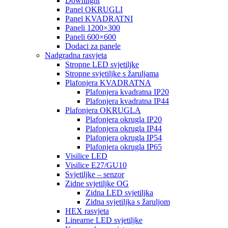
Downlight
Panel OKRUGLI
Panel KVADRATNI
Paneli 1200×300
Paneli 600×600
Dodaci za panele
Nadgradna rasvjeta
Stropne LED svjetiljke
Stropne svjetiljke s žaruljama
Plafonjera KVADRATNA
Plafonjera kvadratna IP20
Plafonjera kvadratna IP44
Plafonjera OKRUGLA
Plafonjera okrugla IP20
Plafonjera okrugla IP44
Plafonjera okrugla IP54
Plafonjera okrugla IP65
Visilice LED
Visilice E27/GU10
Svjetiljke – senzor
Zidne svjetiljke OG
Zidna LED svjetiljka
Zidna svjetiljka s žaruljom
HEX rasvjeta
Linearne LED svjetiljke