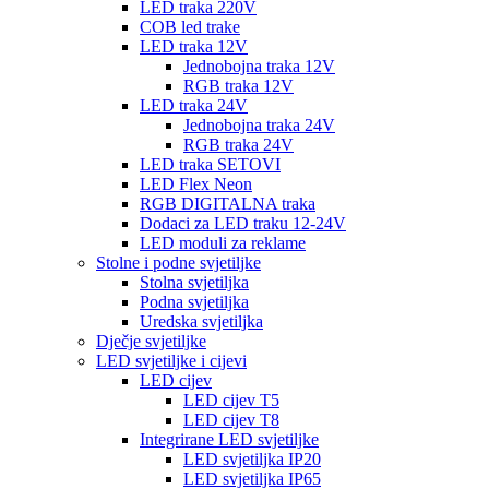
LED traka 220V
COB led trake
LED traka 12V
Jednobojna traka 12V
RGB traka 12V
LED traka 24V
Jednobojna traka 24V
RGB traka 24V
LED traka SETOVI
LED Flex Neon
RGB DIGITALNA traka
Dodaci za LED traku 12-24V
LED moduli za reklame
Stolne i podne svjetiljke
Stolna svjetiljka
Podna svjetiljka
Uredska svjetiljka
Dječje svjetiljke
LED svjetiljke i cijevi
LED cijev
LED cijev T5
LED cijev T8
Integrirane LED svjetiljke
LED svjetiljka IP20
LED svjetiljka IP65