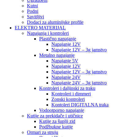
Ugradbeni
Kutni
Podni
Savitljivi
Dodaci za aluminijske profile
ELEKTRO MATERIJAL
Napajanja i kontroleri
Plastično napajanje
Napajanje 12V
Napajanje 12V – 3g jamstvo
Metalno napajanje
Napajanje 5V
Napajanje 12V
Napajanje 12V – 3g jamstvo
Napajanje 24V
Napajanje 24V – 3g jamstvo
Kontroleri i daljinski za traku
Kontroleri i dimmeri
Zonski kontroleri
Kontoleri DIGITALNA traka
Vodootporno napajanje
Kutije za prekidače i utičnice
Kutije za šuplji zid
Podžbukne kutije
Ormari za struju