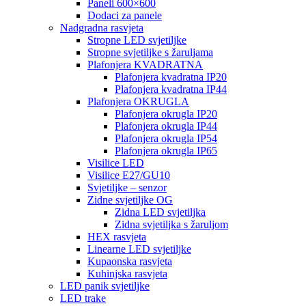
Paneli 600×600
Dodaci za panele
Nadgradna rasvjeta
Stropne LED svjetiljke
Stropne svjetiljke s žaruljama
Plafonjera KVADRATNA
Plafonjera kvadratna IP20
Plafonjera kvadratna IP44
Plafonjera OKRUGLA
Plafonjera okrugla IP20
Plafonjera okrugla IP44
Plafonjera okrugla IP54
Plafonjera okrugla IP65
Visilice LED
Visilice E27/GU10
Svjetiljke – senzor
Zidne svjetiljke OG
Zidna LED svjetiljka
Zidna svjetiljka s žaruljom
HEX rasvjeta
Linearne LED svjetiljke
Kupaonska rasvjeta
Kuhinjska rasvjeta
LED panik svjetiljke
LED trake