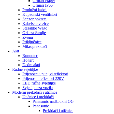
Ormari Hager
Ormari IP65
Produžni kabel
Kupaonski ventilatori
Senzor pokreta
Kabelske vezice
Stezaljke Wago
Grla za žarulje
Zvona
Priključnice
Mikroprekidači
Alat
Runpotec
Hogert
Dedra alati
Radne svjetiljke
Prijenosni i punjivi reflektori
Prijenosni reflektori 220V
LED ručne svjetiljke
Svjetiljke za vozila
Moderni prekidači i utičnice
Utičnice i prekidači
Panasonic nadžbukni OG
Panasonic
Prekidači i utičnice