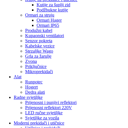
Kutije za šuplji zid
Podžbukne kutije
Ormari za struju
Ormari Hager
Ormari IP65
Produžni kabel
Kupaonski ventilatori
Senzor pokreta
Kabelske vezice
Stezaljke Wago
Grla za žarulje
Zvona
Priključnice
Mikroprekidači
Alat
Runpotec
Hogert
Dedra alati
Radne svjetiljke
Prijenosni i punjivi reflektori
Prijenosni reflektori 220V
LED ručne svjetiljke
Svjetiljke za vozila
Moderni prekidači i utičnice