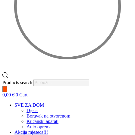
Products search
0,00
€
0
Cart
SVE ZA DOM
Djeca
Boravak na otvorenom
Kućanski aparati
Auto oprema
Akcija mjeseca!!!