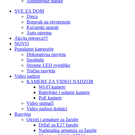
Aluminijske maske
SVE ZA DOM
Djeca
Boravak na otvorenom
Kućanski aparati
Auto oprema
Akcija mjeseca!!!
NOVO
Popularne kategorije
Dekorativna rasvjeta
Spotlight
Stropne LED svjetiljke
Tračna rasvjeta
Video nadzor
KAMERE ZA VIDEO NADZOR
WI-FI kamere
Baterijske i solarne kamere
PoE kamere
Video snimači
Video nadzor dodatci
Rasvjeta
Okviri i armature za žarulje
Držač za E27 žarulje
Nadgradna armatura za žarulje