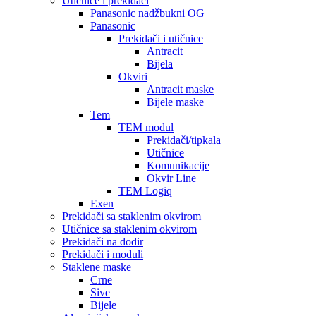
Utičnice i prekidači
Panasonic nadžbukni OG
Panasonic
Prekidači i utičnice
Antracit
Bijela
Okviri
Antracit maske
Bijele maske
Tem
TEM modul
Prekidači/tipkala
Utičnice
Komunikacije
Okvir Line
TEM Logiq
Exen
Prekidači sa staklenim okvirom
Utičnice sa staklenim okvirom
Prekidači na dodir
Prekidači i moduli
Staklene maske
Crne
Sive
Bijele