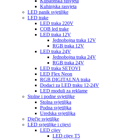
Kupaonska rasvjeta
Kuhinjska rasvjeta
LED panik svjetiljke
LED trake
LED traka 220V
COB led trake
LED traka 12V
Jednobojna traka 12V
RGB traka 12V
LED traka 24V
Jednobojna traka 24V
RGB traka 24V
LED traka SETOVI
LED Flex Neon
RGB DIGITALNA traka
Dodaci za LED traku 12-24V
LED moduli za reklame
Stolne i podne svjetiljke
Stolna svjetiljka
Podna svjetiljka
Uredska svjetiljka
Dječje svjetiljke
LED svjetiljke i cijevi
LED cijev
LED cijev T5