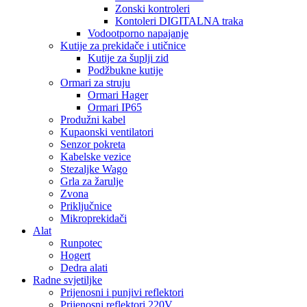
Zonski kontroleri
Kontoleri DIGITALNA traka
Vodootporno napajanje
Kutije za prekidače i utičnice
Kutije za šuplji zid
Podžbukne kutije
Ormari za struju
Ormari Hager
Ormari IP65
Produžni kabel
Kupaonski ventilatori
Senzor pokreta
Kabelske vezice
Stezaljke Wago
Grla za žarulje
Zvona
Priključnice
Mikroprekidači
Alat
Runpotec
Hogert
Dedra alati
Radne svjetiljke
Prijenosni i punjivi reflektori
Prijenosni reflektori 220V