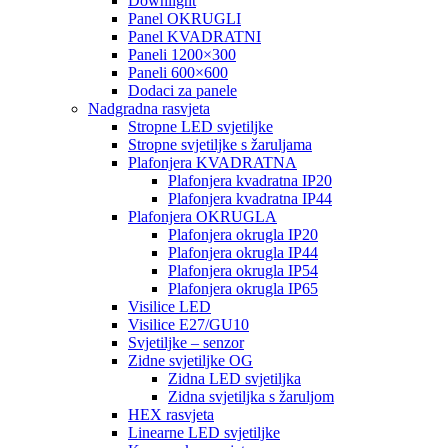
Downlight
Panel OKRUGLI
Panel KVADRATNI
Paneli 1200×300
Paneli 600×600
Dodaci za panele
Nadgradna rasvjeta
Stropne LED svjetiljke
Stropne svjetiljke s žaruljama
Plafonjera KVADRATNA
Plafonjera kvadratna IP20
Plafonjera kvadratna IP44
Plafonjera OKRUGLA
Plafonjera okrugla IP20
Plafonjera okrugla IP44
Plafonjera okrugla IP54
Plafonjera okrugla IP65
Visilice LED
Visilice E27/GU10
Svjetiljke – senzor
Zidne svjetiljke OG
Zidna LED svjetiljka
Zidna svjetiljka s žaruljom
HEX rasvjeta
Linearne LED svjetiljke