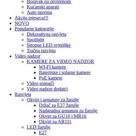
Boravak na otvorenom
Kućanski aparati
Auto oprema
Akcija mjeseca!!!
NOVO
Popularne kategorije
Dekorativna rasvjeta
Spotlight
Stropne LED svjetiljke
Tračna rasvjeta
Video nadzor
KAMERE ZA VIDEO NADZOR
WI-FI kamere
Baterijske i solarne kamere
PoE kamere
Video snimači
Video nadzor dodatci
Rasvjeta
Okviri i armature za žarulje
Držač za E27 žarulje
Nadgradna armatura za žarulje
Okviri za GU10 i MR16
Okviri za AR111
LED žarulje
E27