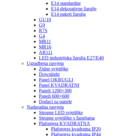
E14 standardne
E14 dekorativne žarulje
E14 paketi žarulja
GU10
G9
R7S
G4
MR11
MR16
AR111
LED industrijska žarulja E27/E40
Ugradbena rasvjeta
Zidne svjetiljke
Downlight
Panel OKRUGLI
Panel KVADRATNI
Paneli 1200×300
Paneli 600×600
Dodaci za panele
Nadgradna rasvjeta
Stropne LED svjetiljke
Stropne svjetiljke s žaruljama
Plafonjera KVADRATNA
Plafonjera kvadratna IP20
Plafonjera kvadratna IP44