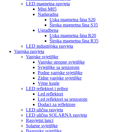
LED magnetna rasvjeta
Mini M05
Nadgradna
Uska magnetna šina S20
Široka magnetna šina S35
Ugradbena
Uska magnetna šina R20
Široka magnetna šina R35
LED industrijska rasvjeta
Vanjska rasvjeta
Vanjske svjetiljke
Vanjske stropne svjetiljke
Svjetiljke sa senzorom
Podne vanjske svjetiljke
Zidne vanjske svjetiljke
Vrtne kugle
LED reflektori i pribor
Led reflektori
Led reflektori sa senzorom
Dodaci za reflektore
LED ulična rasvjeta
LED ulična SOLARNA rasvjeta
Rasvjetni lanci
Solarne svjetiljke
Bazenske svjetiljke