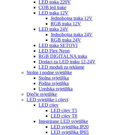
LED traka 220V
COB led trake
LED traka 12V
Jednobojna traka 12V
RGB traka 12V
LED traka 24V
Jednobojna traka 24V
RGB traka 24V
LED traka SETOVI
LED Flex Neon
RGB DIGITALNA traka
Dodaci za LED traku 12-24V
LED moduli za reklame
Stolne i podne svjetiljke
Stolna svjetiljka
Podna svjetiljka
Uredska svjetiljka
Dječje svjetiljke
LED svjetiljke i cijevi
LED cijev
LED cijev T5
LED cijev T8
Integrirane LED svjetiljke
LED svjetiljka IP20
LED svjetiljka IP65