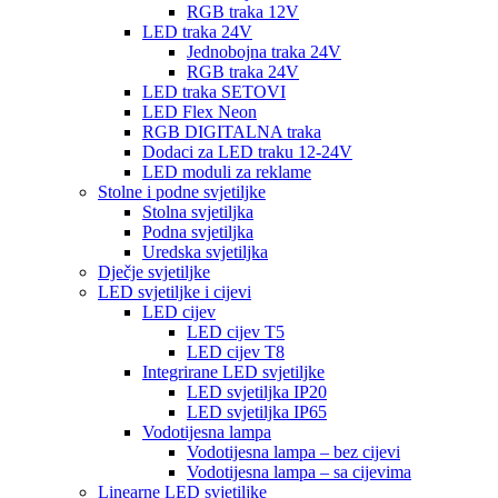
RGB traka 12V
LED traka 24V
Jednobojna traka 24V
RGB traka 24V
LED traka SETOVI
LED Flex Neon
RGB DIGITALNA traka
Dodaci za LED traku 12-24V
LED moduli za reklame
Stolne i podne svjetiljke
Stolna svjetiljka
Podna svjetiljka
Uredska svjetiljka
Dječje svjetiljke
LED svjetiljke i cijevi
LED cijev
LED cijev T5
LED cijev T8
Integrirane LED svjetiljke
LED svjetiljka IP20
LED svjetiljka IP65
Vodotijesna lampa
Vodotijesna lampa – bez cijevi
Vodotijesna lampa – sa cijevima
Linearne LED svjetiljke