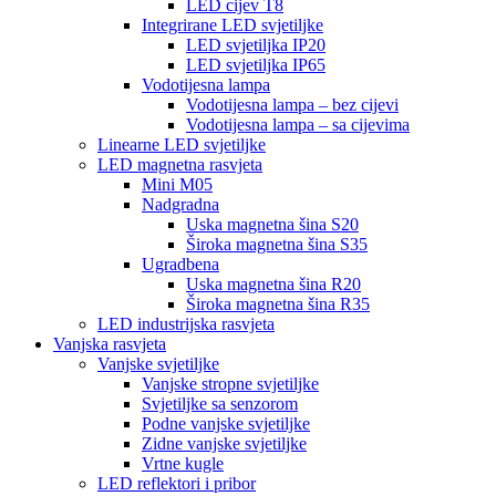
LED cijev T8
Integrirane LED svjetiljke
LED svjetiljka IP20
LED svjetiljka IP65
Vodotijesna lampa
Vodotijesna lampa – bez cijevi
Vodotijesna lampa – sa cijevima
Linearne LED svjetiljke
LED magnetna rasvjeta
Mini M05
Nadgradna
Uska magnetna šina S20
Široka magnetna šina S35
Ugradbena
Uska magnetna šina R20
Široka magnetna šina R35
LED industrijska rasvjeta
Vanjska rasvjeta
Vanjske svjetiljke
Vanjske stropne svjetiljke
Svjetiljke sa senzorom
Podne vanjske svjetiljke
Zidne vanjske svjetiljke
Vrtne kugle
LED reflektori i pribor