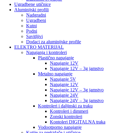
Ugradbene utičnice
Aluminijski profili
Nadgradni
Ugradbeni
Kutni
Podni
Savitljivi
Dodaci za aluminijske profile
ELEKTRO MATERIJAL
Napajanja i kontroleri
Plastično napajanje
Napajanje 12V
Napajanje 12V – 3g jamstvo
Metalno napajanje
Napajanje 5V
Napajanje 12V
Napajanje 12V – 3g jamstvo
Napajanje 24V
Napajanje 24V – 3g jamstvo
Kontroleri i daljinski za traku
Kontroleri i dimmeri
Zonski kontroleri
Kontoleri DIGITALNA traka
Vodootporno napajanje
Kutije za prekidače i utičnice