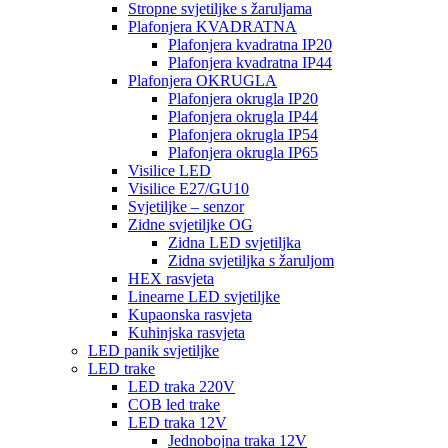
Stropne svjetiljke s žaruljama
Plafonjera KVADRATNA
Plafonjera kvadratna IP20
Plafonjera kvadratna IP44
Plafonjera OKRUGLA
Plafonjera okrugla IP20
Plafonjera okrugla IP44
Plafonjera okrugla IP54
Plafonjera okrugla IP65
Visilice LED
Visilice E27/GU10
Svjetiljke – senzor
Zidne svjetiljke OG
Zidna LED svjetiljka
Zidna svjetiljka s žaruljom
HEX rasvjeta
Linearne LED svjetiljke
Kupaonska rasvjeta
Kuhinjska rasvjeta
LED panik svjetiljke
LED trake
LED traka 220V
COB led trake
LED traka 12V
Jednobojna traka 12V