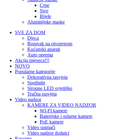
Crne
Sive
Bijele
Aluminijske maske
SVE ZA DOM
Djeca
Boravak na otvorenom
Kućanski aparati
Auto oprema
Akcija mjeseca!!!
NOVO
Popularne kategorije
Dekorativna rasvjeta
Spotlight
Stropne LED svjetiljke
Tračna rasvjeta
Video nadzor
KAMERE ZA VIDEO NADZOR
WI-FI kamere
Baterijske i solarne kamere
PoE kamere
Video snimači
Video nadzor dodatci
Rasvjeta