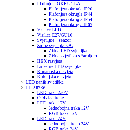
Plafonjera OKRUGLA
Plafonjera okrugla IP20
Plafonjera okrugla IP44
Plafonjera okrugla IP54
Plafonjera okrugla IP65
Visilice LED
Visilice E27/GU10
Svjetiljke – senzor
Zidne svjetiljke OG
Zidna LED svjetiljka
Zidna svjetiljka s žaruljom
HEX rasvjeta
Linearne LED svjetiljke
Kupaonska rasvjeta
Kuhinjska rasvjeta
LED panik svjetiljke
LED trake
LED traka 220V
COB led trake
LED traka 12V
Jednobojna traka 12V
RGB traka 12V
LED traka 24V
Jednobojna traka 24V
RGB traka 24V