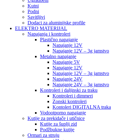
Ugradbeni
Kutni
Podni
Savitljivi
Dodaci za aluminijske profile
ELEKTRO MATERIJAL
Napajanja i kontroleri
Plastično napajanje
Napajanje 12V
Napajanje 12V – 3g jamstvo
Metalno napajanje
Napajanje 5V
Napajanje 12V
Napajanje 12V – 3g jamstvo
Napajanje 24V
Napajanje 24V – 3g jamstvo
Kontroleri i daljinski za traku
Kontroleri i dimmeri
Zonski kontroleri
Kontoleri DIGITALNA traka
Vodootporno napajanje
Kutije za prekidače i utičnice
Kutije za šuplji zid
Podžbukne kutije
Ormari za struju