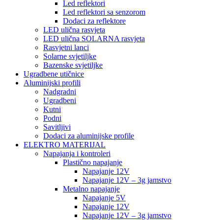
Led reflektori
Led reflektori sa senzorom
Dodaci za reflektore
LED ulična rasvjeta
LED ulična SOLARNA rasvjeta
Rasvjetni lanci
Solarne svjetiljke
Bazenske svjetiljke
Ugradbene utičnice
Aluminijski profili
Nadgradni
Ugradbeni
Kutni
Podni
Savitljivi
Dodaci za aluminijske profile
ELEKTRO MATERIJAL
Napajanja i kontroleri
Plastično napajanje
Napajanje 12V
Napajanje 12V – 3g jamstvo
Metalno napajanje
Napajanje 5V
Napajanje 12V
Napajanje 12V – 3g jamstvo