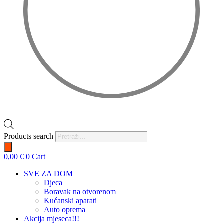
Products search
0,00
€
0
Cart
SVE ZA DOM
Djeca
Boravak na otvorenom
Kućanski aparati
Auto oprema
Akcija mjeseca!!!