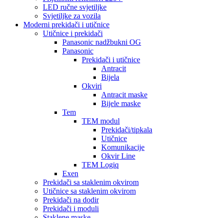
LED ručne svjetiljke
Svjetiljke za vozila
Moderni prekidači i utičnice
Utičnice i prekidači
Panasonic nadžbukni OG
Panasonic
Prekidači i utičnice
Antracit
Bijela
Okviri
Antracit maske
Bijele maske
Tem
TEM modul
Prekidači/tipkala
Utičnice
Komunikacije
Okvir Line
TEM Logiq
Exen
Prekidači sa staklenim okvirom
Utičnice sa staklenim okvirom
Prekidači na dodir
Prekidači i moduli
Staklene maske