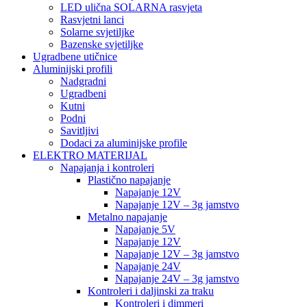
LED ulična SOLARNA rasvjeta
Rasvjetni lanci
Solarne svjetiljke
Bazenske svjetiljke
Ugradbene utičnice
Aluminijski profili
Nadgradni
Ugradbeni
Kutni
Podni
Savitljivi
Dodaci za aluminijske profile
ELEKTRO MATERIJAL
Napajanja i kontroleri
Plastično napajanje
Napajanje 12V
Napajanje 12V – 3g jamstvo
Metalno napajanje
Napajanje 5V
Napajanje 12V
Napajanje 12V – 3g jamstvo
Napajanje 24V
Napajanje 24V – 3g jamstvo
Kontroleri i daljinski za traku
Kontroleri i dimmeri