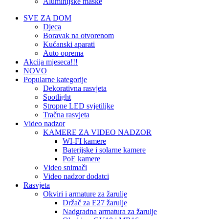
Aluminijske maske
SVE ZA DOM
Djeca
Boravak na otvorenom
Kućanski aparati
Auto oprema
Akcija mjeseca!!!
NOVO
Popularne kategorije
Dekorativna rasvjeta
Spotlight
Stropne LED svjetiljke
Tračna rasvjeta
Video nadzor
KAMERE ZA VIDEO NADZOR
WI-FI kamere
Baterijske i solarne kamere
PoE kamere
Video snimači
Video nadzor dodatci
Rasvjeta
Okviri i armature za žarulje
Držač za E27 žarulje
Nadgradna armatura za žarulje