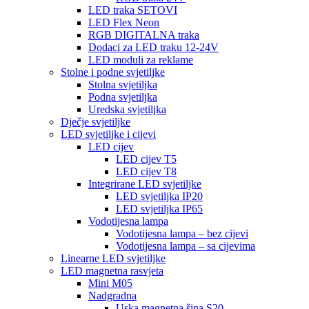
LED traka SETOVI
LED Flex Neon
RGB DIGITALNA traka
Dodaci za LED traku 12-24V
LED moduli za reklame
Stolne i podne svjetiljke
Stolna svjetiljka
Podna svjetiljka
Uredska svjetiljka
Dječje svjetiljke
LED svjetiljke i cijevi
LED cijev
LED cijev T5
LED cijev T8
Integrirane LED svjetiljke
LED svjetiljka IP20
LED svjetiljka IP65
Vodotijesna lampa
Vodotijesna lampa – bez cijevi
Vodotijesna lampa – sa cijevima
Linearne LED svjetiljke
LED magnetna rasvjeta
Mini M05
Nadgradna
Uska magnetna šina S20