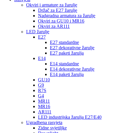
Okviri i armature za žarulje
Držač za E27 žarulje
Nadgradna armatura za žarulje
Okviri za GU10 i MR16
Okviri za AR111
LED žarulje
E27
E27 standardne
E27 dekorativne žarulje
E27 paketi žarulja
E14
E14 standardne
E14 dekorativne žarulje
E14 paketi žarulja
GU10
G9
R7S
G4
MR11
MR16
AR111
LED industrijska žarulja E27/E40
Ugradbena rasvjeta
Zidne svjetiljke