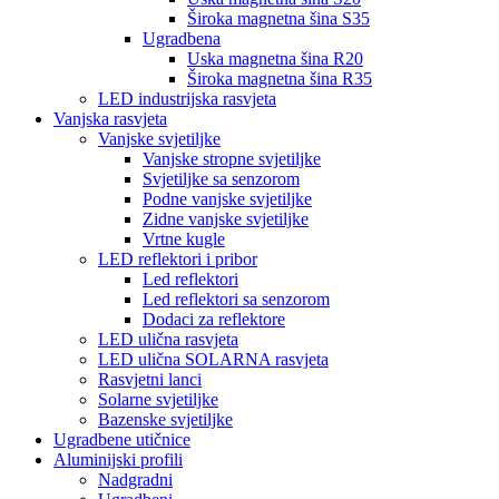
Široka magnetna šina S35
Ugradbena
Uska magnetna šina R20
Široka magnetna šina R35
LED industrijska rasvjeta
Vanjska rasvjeta
Vanjske svjetiljke
Vanjske stropne svjetiljke
Svjetiljke sa senzorom
Podne vanjske svjetiljke
Zidne vanjske svjetiljke
Vrtne kugle
LED reflektori i pribor
Led reflektori
Led reflektori sa senzorom
Dodaci za reflektore
LED ulična rasvjeta
LED ulična SOLARNA rasvjeta
Rasvjetni lanci
Solarne svjetiljke
Bazenske svjetiljke
Ugradbene utičnice
Aluminijski profili
Nadgradni