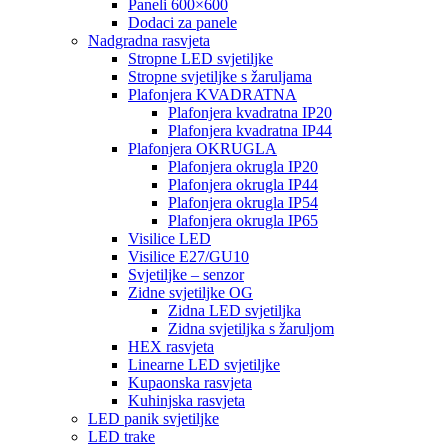
Paneli 600×600
Dodaci za panele
Nadgradna rasvjeta
Stropne LED svjetiljke
Stropne svjetiljke s žaruljama
Plafonjera KVADRATNA
Plafonjera kvadratna IP20
Plafonjera kvadratna IP44
Plafonjera OKRUGLA
Plafonjera okrugla IP20
Plafonjera okrugla IP44
Plafonjera okrugla IP54
Plafonjera okrugla IP65
Visilice LED
Visilice E27/GU10
Svjetiljke – senzor
Zidne svjetiljke OG
Zidna LED svjetiljka
Zidna svjetiljka s žaruljom
HEX rasvjeta
Linearne LED svjetiljke
Kupaonska rasvjeta
Kuhinjska rasvjeta
LED panik svjetiljke
LED trake