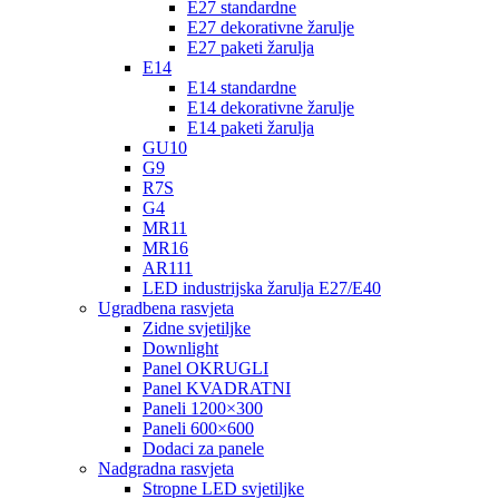
E27 standardne
E27 dekorativne žarulje
E27 paketi žarulja
E14
E14 standardne
E14 dekorativne žarulje
E14 paketi žarulja
GU10
G9
R7S
G4
MR11
MR16
AR111
LED industrijska žarulja E27/E40
Ugradbena rasvjeta
Zidne svjetiljke
Downlight
Panel OKRUGLI
Panel KVADRATNI
Paneli 1200×300
Paneli 600×600
Dodaci za panele
Nadgradna rasvjeta
Stropne LED svjetiljke