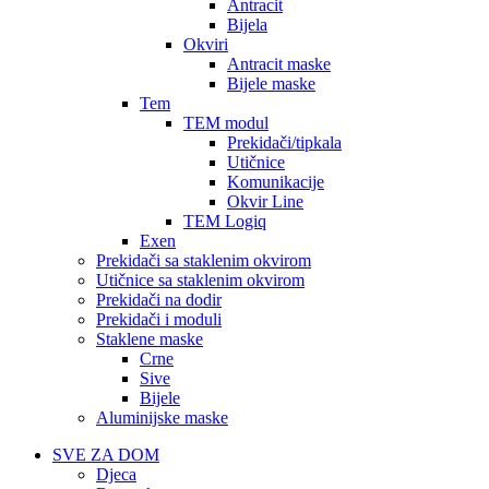
Antracit
Bijela
Okviri
Antracit maske
Bijele maske
Tem
TEM modul
Prekidači/tipkala
Utičnice
Komunikacije
Okvir Line
TEM Logiq
Exen
Prekidači sa staklenim okvirom
Utičnice sa staklenim okvirom
Prekidači na dodir
Prekidači i moduli
Staklene maske
Crne
Sive
Bijele
Aluminijske maske
SVE ZA DOM
Djeca