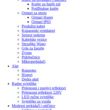
Kutije za šuplji zid
Podžbukne kutije
Ormari za struju
Ormari Hager
Ormari IP65
Produžni kabel
Kupaonski ventilatori
Senzor pokreta
Kabelske vezice
Stezaljke Wago
Grla za žarulje
Zvona
Priključnice
Mikroprekidači
Alat
Runpotec
Hogert
Dedra alati
Radne svjetiljke
Prijenosni i punjivi reflektori
Prijenosni reflektori 220V
LED ručne svjetiljke
Svjetiljke za vozila
Moderni prekidači i utičnice