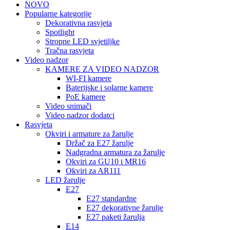
NOVO
Popularne kategorije
Dekorativna rasvjeta
Spotlight
Stropne LED svjetiljke
Tračna rasvjeta
Video nadzor
KAMERE ZA VIDEO NADZOR
WI-FI kamere
Baterijske i solarne kamere
PoE kamere
Video snimači
Video nadzor dodatci
Rasvjeta
Okviri i armature za žarulje
Držač za E27 žarulje
Nadgradna armatura za žarulje
Okviri za GU10 i MR16
Okviri za AR111
LED žarulje
E27
E27 standardne
E27 dekorativne žarulje
E27 paketi žarulja
E14