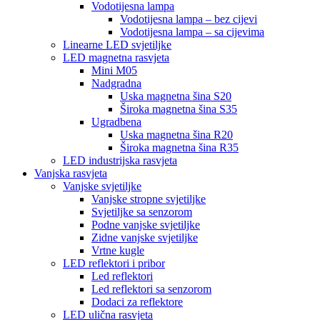
Vodotijesna lampa
Vodotijesna lampa – bez cijevi
Vodotijesna lampa – sa cijevima
Linearne LED svjetiljke
LED magnetna rasvjeta
Mini M05
Nadgradna
Uska magnetna šina S20
Široka magnetna šina S35
Ugradbena
Uska magnetna šina R20
Široka magnetna šina R35
LED industrijska rasvjeta
Vanjska rasvjeta
Vanjske svjetiljke
Vanjske stropne svjetiljke
Svjetiljke sa senzorom
Podne vanjske svjetiljke
Zidne vanjske svjetiljke
Vrtne kugle
LED reflektori i pribor
Led reflektori
Led reflektori sa senzorom
Dodaci za reflektore
LED ulična rasvjeta