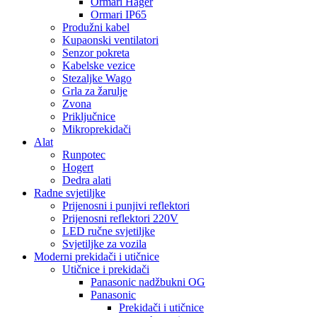
Ormari Hager
Ormari IP65
Produžni kabel
Kupaonski ventilatori
Senzor pokreta
Kabelske vezice
Stezaljke Wago
Grla za žarulje
Zvona
Priključnice
Mikroprekidači
Alat
Runpotec
Hogert
Dedra alati
Radne svjetiljke
Prijenosni i punjivi reflektori
Prijenosni reflektori 220V
LED ručne svjetiljke
Svjetiljke za vozila
Moderni prekidači i utičnice
Utičnice i prekidači
Panasonic nadžbukni OG
Panasonic
Prekidači i utičnice