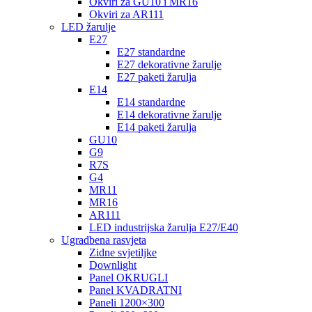
Okviri za GU10 i MR16
Okviri za AR111
LED žarulje
E27
E27 standardne
E27 dekorativne žarulje
E27 paketi žarulja
E14
E14 standardne
E14 dekorativne žarulje
E14 paketi žarulja
GU10
G9
R7S
G4
MR11
MR16
AR111
LED industrijska žarulja E27/E40
Ugradbena rasvjeta
Zidne svjetiljke
Downlight
Panel OKRUGLI
Panel KVADRATNI
Paneli 1200×300