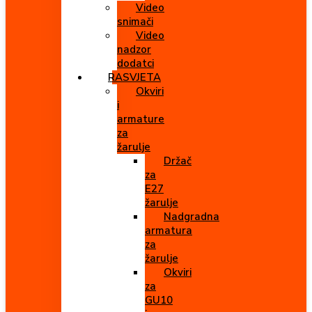
Video
snimači
Video
nadzor
dodatci
RASVJETA
Okviri
i
armature
za
žarulje
Držač
za
E27
žarulje
Nadgradna
armatura
za
žarulje
Okviri
za
GU10