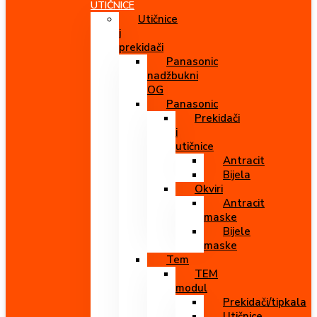
UTIČNICE
Utičnice
i
prekidači
Panasonic
nadžbukni
OG
Panasonic
Prekidači
i
utičnice
Antracit
Bijela
Okviri
Antracit
maske
Bijele
maske
Tem
TEM
modul
Prekidači/tipkala
Utičnice