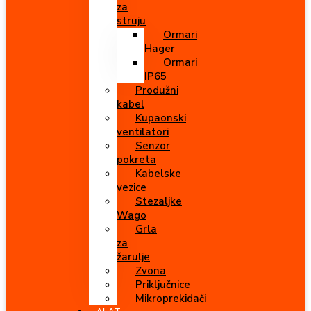
za
struju
Ormari
Hager
Ormari
IP65
Produžni
kabel
Kupaonski
ventilatori
Senzor
pokreta
Kabelske
vezice
Stezaljke
Wago
Grla
za
žarulje
Zvona
Priključnice
Mikroprekidači