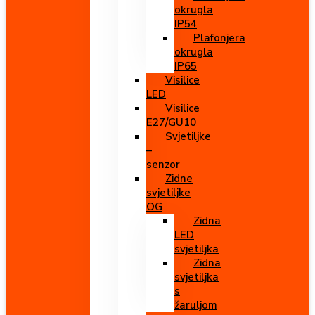
okrugla
IP54
Plafonjera
okrugla
IP65
Visilice
LED
Visilice
E27/GU10
Svjetiljke
–
senzor
Zidne
svjetiljke
OG
Zidna
LED
svjetiljka
Zidna
svjetiljka
s
žaruljom