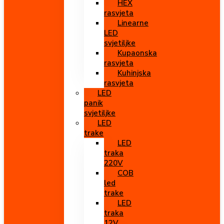
HEX
rasvjeta
Linearne
LED
svjetiljke
Kupaonska
rasvjeta
Kuhinjska
rasvjeta
LED
panik
svjetiljke
LED
trake
LED
traka
220V
COB
led
trake
LED
traka
12V