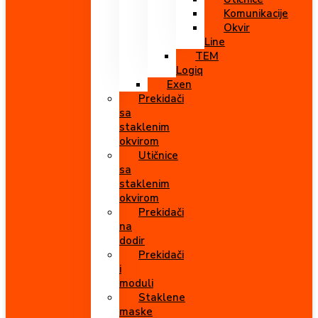
Komunikacije
Okvir
Line
TEM
Logiq
Exen
Prekidači
sa
staklenim
okvirom
Utičnice
sa
staklenim
okvirom
Prekidači
na
dodir
Prekidači
i
moduli
Staklene
maske