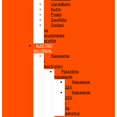
Ugradbeni
Kutni
Podni
Savitljivi
Dodaci
za
aluminijske
profile
ELEKTRO
MATERIJAL
Napajanja
i
kontroleri
Plastično
napajanje
Napajanje
12V
Napajanje
12V
–
3g
jamstvo