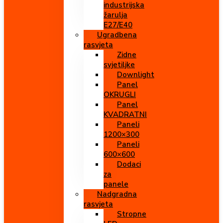
industrijska
žarulja
E27/E40
Ugradbena
rasvjeta
Zidne
svjetiljke
Downlight
Panel
OKRUGLI
Panel
KVADRATNI
Paneli
1200×300
Paneli
600×600
Dodaci
za
panele
Nadgradna
rasvjeta
Stropne