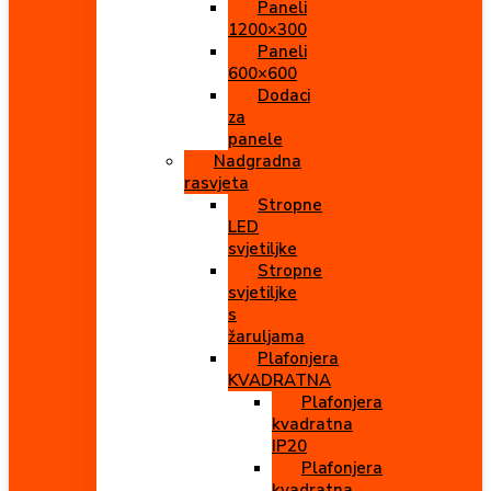
Paneli
1200×300
Paneli
600×600
Dodaci
za
panele
Nadgradna
rasvjeta
Stropne
LED
svjetiljke
Stropne
svjetiljke
s
žaruljama
Plafonjera
KVADRATNA
Plafonjera
kvadratna
IP20
Plafonjera
kvadratna