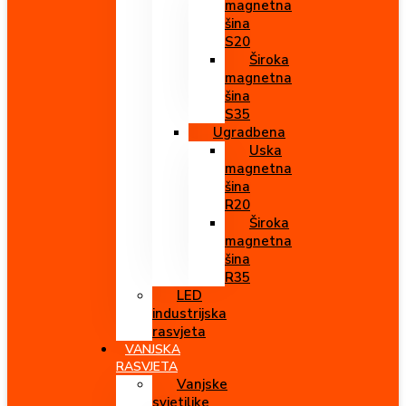
magnetna
šina
S20
Široka
magnetna
šina
S35
Ugradbena
Uska
magnetna
šina
R20
Široka
magnetna
šina
R35
LED
industrijska
rasvjeta
VANJSKA
RASVJETA
Vanjske
svjetiljke