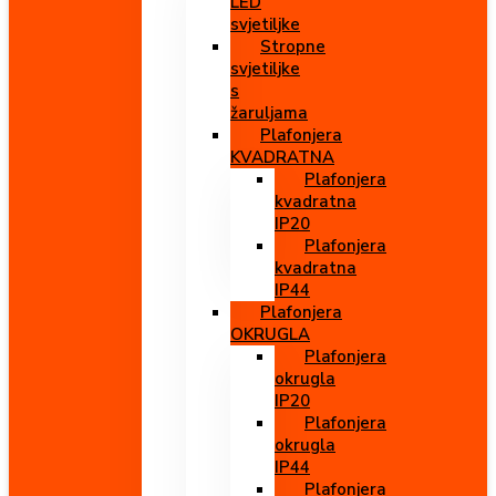
LED
svjetiljke
Stropne
svjetiljke
s
žaruljama
Plafonjera
KVADRATNA
Plafonjera
kvadratna
IP20
Plafonjera
kvadratna
IP44
Plafonjera
OKRUGLA
Plafonjera
okrugla
IP20
Plafonjera
okrugla
IP44
Plafonjera