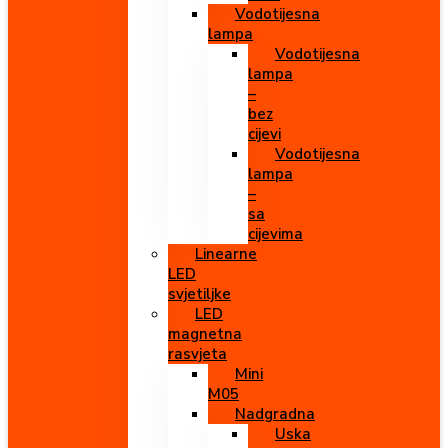
Vodotijesna
lampa
Vodotijesna
lampa
–
bez
cijevi
Vodotijesna
lampa
–
sa
cijevima
Linearne
LED
svjetiljke
LED
magnetna
rasvjeta
Mini
M05
Nadgradna
Uska