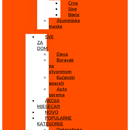
Crne
Sive
Bijele
Aluminijske
maske
SVE
ZA
DOM
Djeca
Boravak
na
otvorenom
Kućanski
aparati
Auto
oprema
AKCIJA
MJESECA!!!
NOVO
POPULARNE
KATEGORIJE
Dekorativna