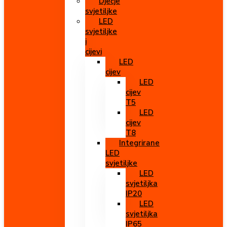
Dječje
svjetiljke
LED
svjetiljke
i
cijevi
LED
cijev
LED
cijev
T5
LED
cijev
T8
Integrirane
LED
svjetiljke
LED
svjetiljka
IP20
LED
svjetiljka
IP65