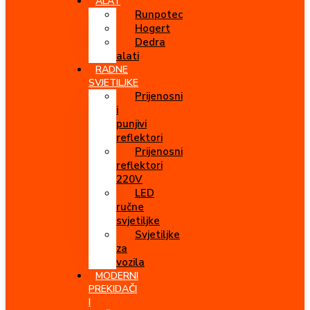
ALAT
Runpotec
Hogert
Dedra
alati
RADNE
SVJETILJKE
Prijenosni
i
punjivi
reflektori
Prijenosni
reflektori
220V
LED
ručne
svjetiljke
Svjetiljke
za
vozila
MODERNI
PREKIDAČI
I