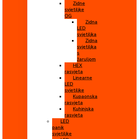
Zidne
svjetiljke
OG
Zidna
LED
svjetiljka
Zidna
svjetiljka
s
žaruljom
HEX
rasvjeta
Linearne
LED
svjetiljke
Kupaonska
rasvjeta
Kuhinjska
rasvjeta
LED
panik
svjetiljke