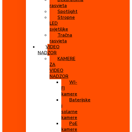
rasvjeta
Spotlight
Stropne
LED
svjetiljke
Tračna
rasvjeta
VIDEO
NADZOR
KAMERE
ZA
VIDEO
NADZOR
WI-
FI
kamere
Baterijske
i
solarne
kamere
PoE
kamere