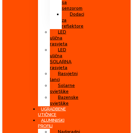
sa
senzorom
Dodaci
za
reflektore
LED
ulična
rasvjeta
LED
ulična
SOLARNA
rasvjeta
Rasvjetni
lanci
Solarne
svjetiljke
Bazenske
svjetiljke
UGRADBENE
UTIČNICE
ALUMINIJSKI
PROFILI
Nadgradni