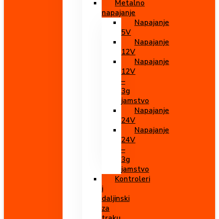
Metalno
napajanje
Napajanje
5V
Napajanje
12V
Napajanje
12V
–
3g
jamstvo
Napajanje
24V
Napajanje
24V
–
3g
jamstvo
Kontroleri
i
daljinski
za
traku