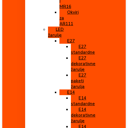
i
MR16
Okviri
za
AR111
LED
žarulje
E27
E27
standardne
E27
dekorativne
žarulje
E27
paketi
žarulja
E14
E14
standardne
E14
dekorativne
žarulje
E14