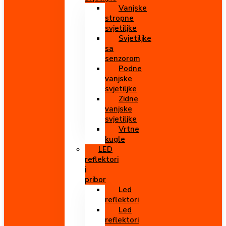
Vanjske
stropne
svjetiljke
Svjetiljke
sa
senzorom
Podne
vanjske
svjetiljke
Zidne
vanjske
svjetiljke
Vrtne
kugle
LED
reflektori
i
pribor
Led
reflektori
Led
reflektori