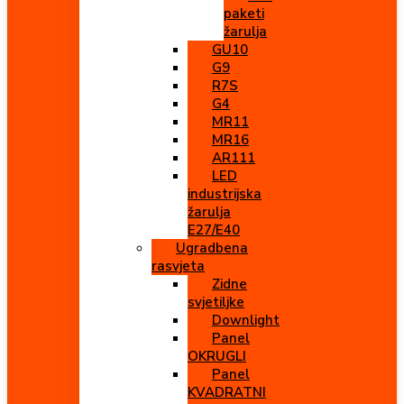
paketi
žarulja
GU10
G9
R7S
G4
MR11
MR16
AR111
LED
industrijska
žarulja
E27/E40
Ugradbena
rasvjeta
Zidne
svjetiljke
Downlight
Panel
OKRUGLI
Panel
KVADRATNI