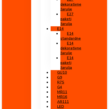
dekorativne
žarulje
E27
paketi
žarulja
E14
E14
standardne
E14
dekorativne
žarulje
E14
paketi
žarulja
GU10
G9
R7S
G4
MR11
MR16
AR111
LED