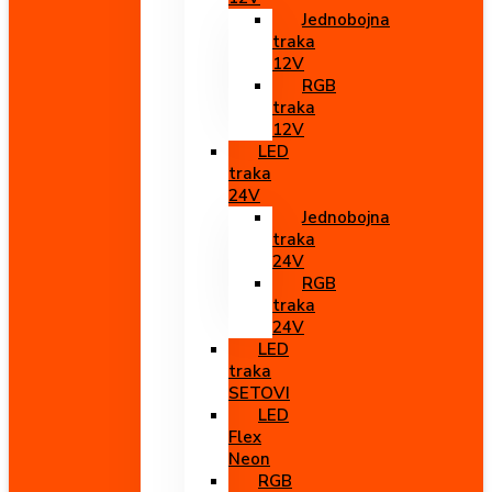
Jednobojna
traka
12V
RGB
traka
12V
LED
traka
24V
Jednobojna
traka
24V
RGB
traka
24V
LED
traka
SETOVI
LED
Flex
Neon
RGB