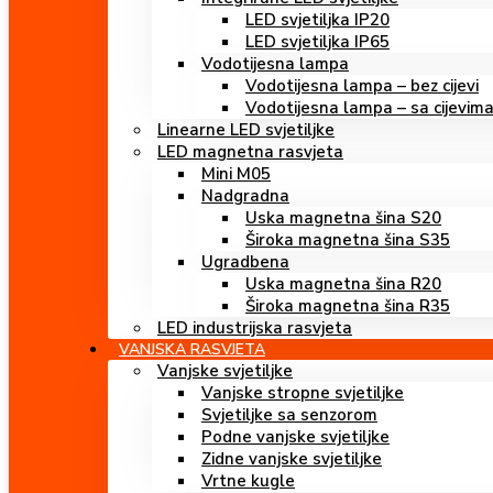
LED svjetiljka IP20
LED svjetiljka IP65
Vodotijesna lampa
Vodotijesna lampa – bez cijevi
Vodotijesna lampa – sa cijevim
Linearne LED svjetiljke
LED magnetna rasvjeta
Mini M05
Nadgradna
Uska magnetna šina S20
Široka magnetna šina S35
Ugradbena
Uska magnetna šina R20
Široka magnetna šina R35
LED industrijska rasvjeta
VANJSKA RASVJETA
Vanjske svjetiljke
Vanjske stropne svjetiljke
Svjetiljke sa senzorom
Podne vanjske svjetiljke
Zidne vanjske svjetiljke
Vrtne kugle