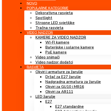
NOVO
POPULARNE KATEGORIJE
Dekorativna rasvjeta
Spotlight
Stropne LED svjetiljke
Tračna rasvjeta
VIDEO NADZOR
KAMERE ZA VIDEO NADZOR
WI-FI kamere
Baterijske i solarne kamere
PoE kamere
Video snimači
Video nadzor dodatci
RASVJETA
Okviri i armature za žarulje
Držač za E27 žarulje
Nadgradna armatura za žarulje
Okviri za GU10 i MR16
Okviri za AR111
LED žarulje
E27
E27 standardne