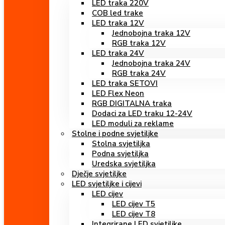
LED traka 220V
COB led trake
LED traka 12V
Jednobojna traka 12V
RGB traka 12V
LED traka 24V
Jednobojna traka 24V
RGB traka 24V
LED traka SETOVI
LED Flex Neon
RGB DIGITALNA traka
Dodaci za LED traku 12-24V
LED moduli za reklame
Stolne i podne svjetiljke
Stolna svjetiljka
Podna svjetiljka
Uredska svjetiljka
Dječje svjetiljke
LED svjetiljke i cijevi
LED cijev
LED cijev T5
LED cijev T8
Integrirane LED svjetiljke