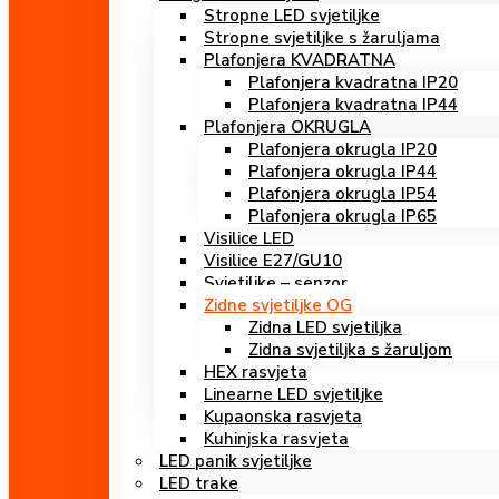
Stropne LED svjetiljke
Stropne svjetiljke s žaruljama
Plafonjera KVADRATNA
Plafonjera kvadratna IP20
Plafonjera kvadratna IP44
Plafonjera OKRUGLA
Plafonjera okrugla IP20
Plafonjera okrugla IP44
Plafonjera okrugla IP54
Plafonjera okrugla IP65
Visilice LED
Visilice E27/GU10
Svjetiljke – senzor
Zidne svjetiljke OG
Zidna LED svjetiljka
Zidna svjetiljka s žaruljom
HEX rasvjeta
Linearne LED svjetiljke
Kupaonska rasvjeta
Kuhinjska rasvjeta
LED panik svjetiljke
LED trake