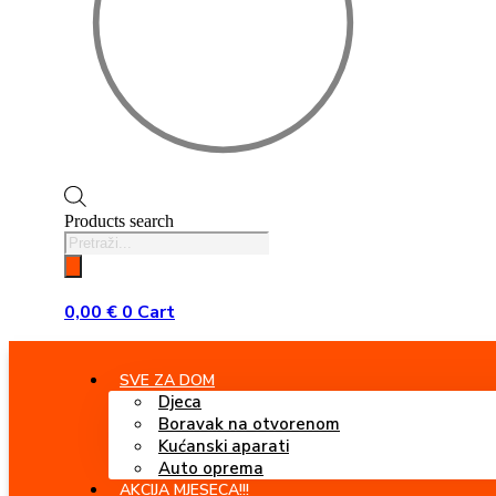
Products search
0,00
€
0
Cart
SVE ZA DOM
Djeca
Boravak na otvorenom
Kućanski aparati
Auto oprema
AKCIJA MJESECA!!!