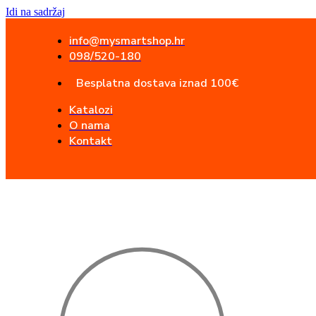
Idi na sadržaj
info@mysmartshop.hr
098/520-180
Besplatna dostava iznad 100€
Katalozi
O nama
Kontakt