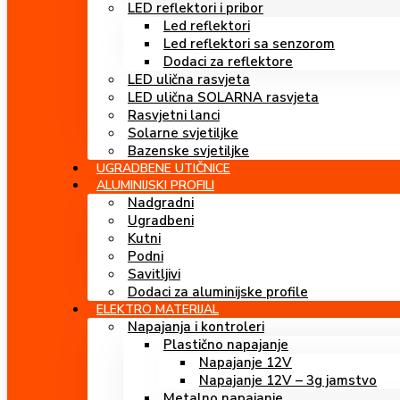
LED reflektori i pribor
Led reflektori
Led reflektori sa senzorom
Dodaci za reflektore
LED ulična rasvjeta
LED ulična SOLARNA rasvjeta
Rasvjetni lanci
Solarne svjetiljke
Bazenske svjetiljke
UGRADBENE UTIČNICE
ALUMINIJSKI PROFILI
Nadgradni
Ugradbeni
Kutni
Podni
Savitljivi
Dodaci za aluminijske profile
ELEKTRO MATERIJAL
Napajanja i kontroleri
Plastično napajanje
Napajanje 12V
Napajanje 12V – 3g jamstvo
Metalno napajanje