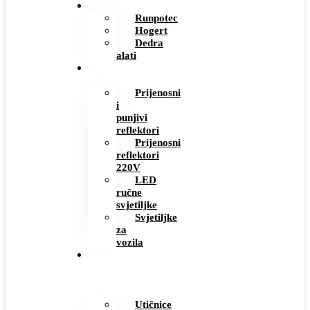
ALAT
Runpotec
Hogert
Dedra
alati
RADNE
SVJETILJKE
Prijenosni
i
punjivi
reflektori
Prijenosni
reflektori
220V
LED
ručne
svjetiljke
Svjetiljke
za
vozila
MODERNI
PREKIDAČI
I
UTIČNICE
Utičnice