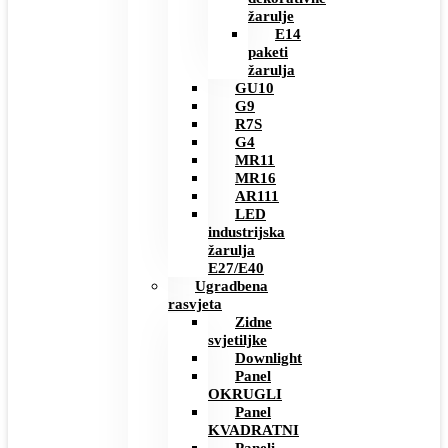
žarulje
E14
paketi
žarulja
GU10
G9
R7S
G4
MR11
MR16
AR111
LED
industrijska
žarulja
E27/E40
Ugradbena
rasvjeta
Zidne
svjetiljke
Downlight
Panel
OKRUGLI
Panel
KVADRATNI