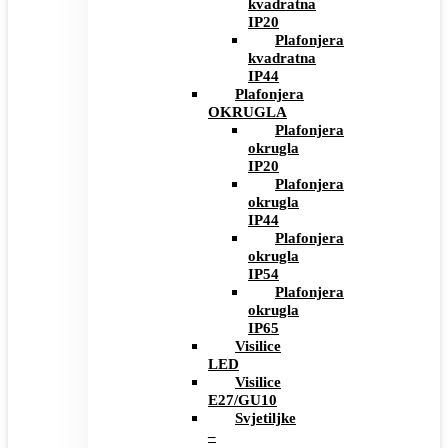
kvadratna
IP20
Plafonjera
kvadratna
IP44
Plafonjera
OKRUGLA
Plafonjera
okrugla
IP20
Plafonjera
okrugla
IP44
Plafonjera
okrugla
IP54
Plafonjera
okrugla
IP65
Visilice
LED
Visilice
E27/GU10
Svjetiljke
–