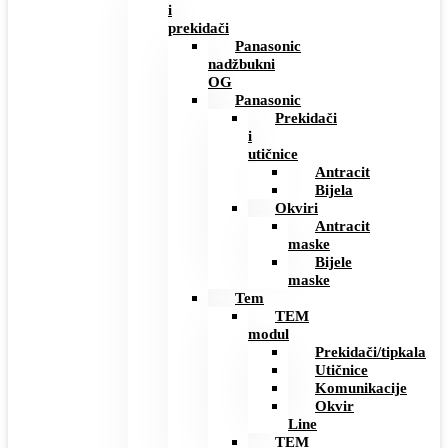
i
prekidači
Panasonic
nadžbukni
OG
Panasonic
Prekidači
i
utičnice
Antracit
Bijela
Okviri
Antracit
maske
Bijele
maske
Tem
TEM
modul
Prekidači/tipkala
Utičnice
Komunikacije
Okvir
Line
TEM