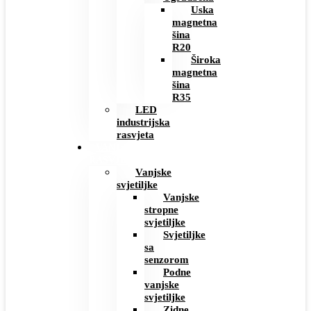
Uska
magnetna
šina
R20
Široka
magnetna
šina
R35
LED
industrijska
rasvjeta
VANJSKA
RASVJETA
Vanjske
svjetiljke
Vanjske
stropne
svjetiljke
Svjetiljke
sa
senzorom
Podne
vanjske
svjetiljke
Zidne