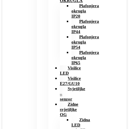
OKRUGLA
Plafonjera
okrugla
IP20
Plafonjera
okrugla
IP44
Plafonjera
okrugla
IP54
Plafonjera
okrugla
IP65
Visilice
LED
Visilice
E27/GU10
Svjetiljke
–
senzor
Zidne
svjetiljke
OG
Zidna
LED