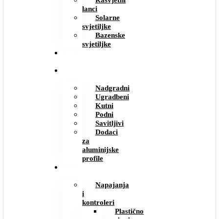
Rasvjetni
lanci
Solarne
svjetiljke
Bazenske
svjetiljke
UGRADBENE
UTIČNICE
ALUMINIJSKI
PROFILI
Nadgradni
Ugradbeni
Kutni
Podni
Savitljivi
Dodaci
za
aluminijske
profile
ELEKTRO
MATERIJAL
Napajanja
i
kontroleri
Plastično