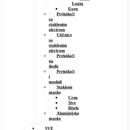
Logiq
Exen
Prekidači
sa
staklenim
okvirom
Utičnice
sa
staklenim
okvirom
Prekidači
na
dodir
Prekidači
i
moduli
Staklene
maske
Crne
Sive
Bijele
Aluminijske
maske
SVE