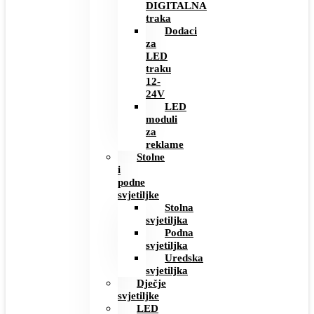
DIGITALNA
traka
Dodaci
za
LED
traku
12-
24V
LED
moduli
za
reklame
Stolne
i
podne
svjetiljke
Stolna
svjetiljka
Podna
svjetiljka
Uredska
svjetiljka
Dječje
svjetiljke
LED