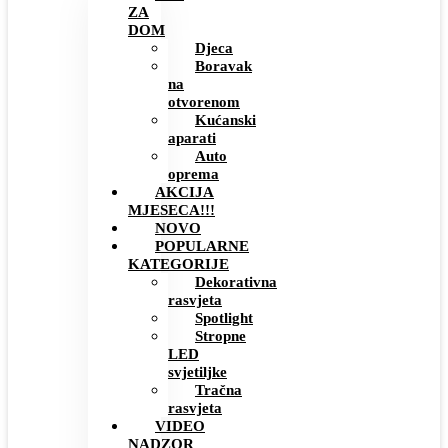
ZA
DOM
Djeca
Boravak
na
otvorenom
Kućanski
aparati
Auto
oprema
AKCIJA
MJESECA!!!
NOVO
POPULARNE
KATEGORIJE
Dekorativna
rasvjeta
Spotlight
Stropne
LED
svjetiljke
Tračna
rasvjeta
VIDEO
NADZOR