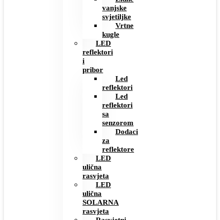
vanjske
svjetiljke
Vrtne
kugle
LED
reflektori
i
pribor
Led
reflektori
Led
reflektori
sa
senzorom
Dodaci
za
reflektore
LED
ulična
rasvjeta
LED
ulična
SOLARNA
rasvjeta