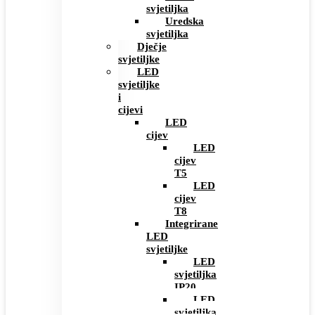
svjetiljka
Uredska
svjetiljka
Dječje
svjetiljke
LED
svjetiljke
i
cijevi
LED
cijev
LED
cijev
T5
LED
cijev
T8
Integrirane
LED
svjetiljke
LED
svjetiljka
IP20
LED
svjetiljka