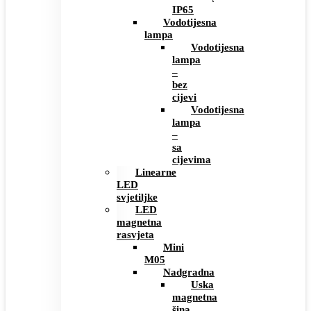
IP65
Vodotijesna
lampa
Vodotijesna
lampa
–
bez
cijevi
Vodotijesna
lampa
–
sa
cijevima
Linearne
LED
svjetiljke
LED
magnetna
rasvjeta
Mini
M05
Nadgradna
Uska
magnetna
šina