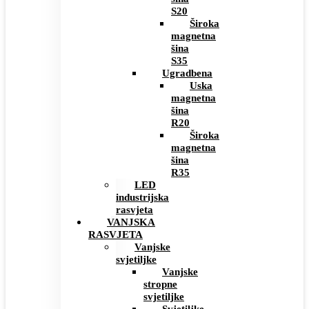
S20
Široka
magnetna
šina
S35
Ugradbena
Uska
magnetna
šina
R20
Široka
magnetna
šina
R35
LED
industrijska
rasvjeta
VANJSKA
RASVJETA
Vanjske
svjetiljke
Vanjske
stropne
svjetiljke