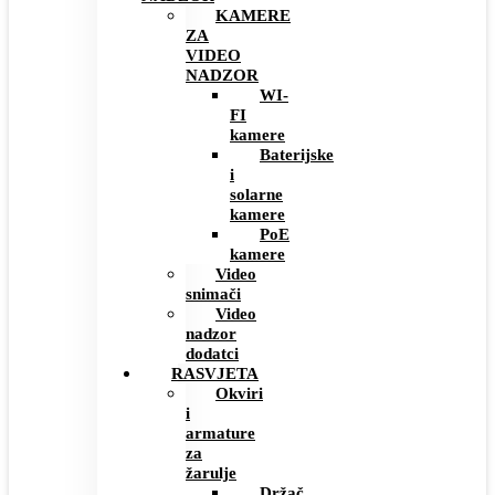
KAMERE
ZA
VIDEO
NADZOR
WI-
FI
kamere
Baterijske
i
solarne
kamere
PoE
kamere
Video
snimači
Video
nadzor
dodatci
RASVJETA
Okviri
i
armature
za
žarulje
Držač