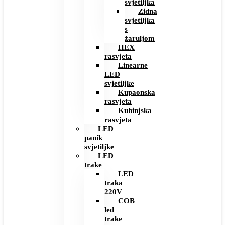
svjetiljka
Zidna
svjetiljka
s
žaruljom
HEX
rasvjeta
Linearne
LED
svjetiljke
Kupaonska
rasvjeta
Kuhinjska
rasvjeta
LED
panik
svjetiljke
LED
trake
LED
traka
220V
COB
led
trake