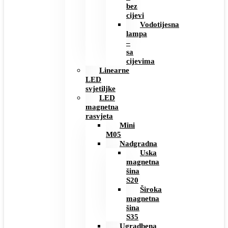
bez
cijevi
Vodotijesna
lampa
–
sa
cijevima
Linearne
LED
svjetiljke
LED
magnetna
rasvjeta
Mini
M05
Nadgradna
Uska
magnetna
šina
S20
Široka
magnetna
šina
S35
Ugradbena