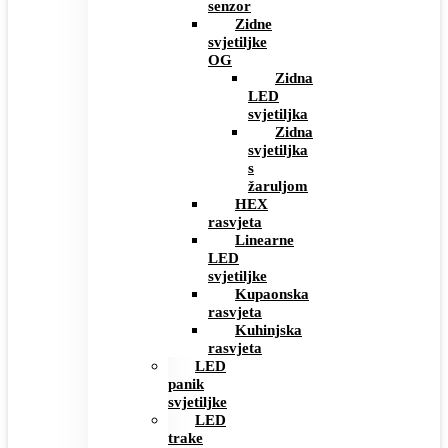
senzor
Zidne
svjetiljke
OG
Zidna
LED
svjetiljka
Zidna
svjetiljka
s
žaruljom
HEX
rasvjeta
Linearne
LED
svjetiljke
Kupaonska
rasvjeta
Kuhinjska
rasvjeta
LED
panik
svjetiljke
LED
trake