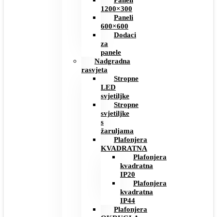
Paneli
1200×300
Paneli
600×600
Dodaci
za
panele
Nadgradna
rasvjeta
Stropne
LED
svjetiljke
Stropne
svjetiljke
s
žaruljama
Plafonjera
KVADRATNA
Plafonjera
kvadratna
IP20
Plafonjera
kvadratna
IP44
Plafonjera