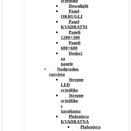
svjetiljke
Downlight
Panel
OKRUGLI
Panel
KVADRATNI
Paneli
1200×300
Paneli
600×600
Dodaci
za
panele
Nadgradna
rasvjeta
Stropne
LED
svjetiljke
Stropne
svjetiljke
s
žaruljama
Plafonjera
KVADRATNA
Plafonjera