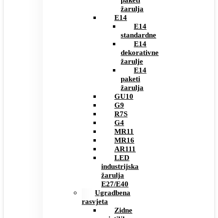
paketi
žarulja
E14
E14
standardne
E14
dekorativne
žarulje
E14
paketi
žarulja
GU10
G9
R7S
G4
MR11
MR16
AR111
LED
industrijska
žarulja
E27/E40
Ugradbena
rasvjeta
Zidne