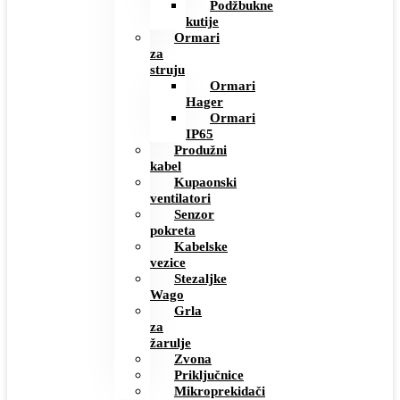
Podžbukne
kutije
Ormari
za
struju
Ormari
Hager
Ormari
IP65
Produžni
kabel
Kupaonski
ventilatori
Senzor
pokreta
Kabelske
vezice
Stezaljke
Wago
Grla
za
žarulje
Zvona
Priključnice
Mikroprekidači