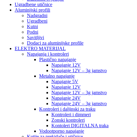
Ugradbene utičnice
Aluminijski profili
Nadgradni
Ugradbeni
Kutni
Podni
Savitljivi
Dodaci za aluminijske profile
ELEKTRO MATERIJAL
Napajanja i kontroleri
Plastično napajanje
Napajanje 12V
Napajanje 12V – 3g jamstvo
Metalno napajanje
Napajanje 5V
Napajanje 12V
Napajanje 12V – 3g jamstvo
Napajanje 24V
Napajanje 24V – 3g jamstvo
Kontroleri i daljinski za traku
Kontroleri i dimmeri
Zonski kontroleri
Kontoleri DIGITALNA traka
Vodootporno napajanje
Kutije za prekidače i utičnice