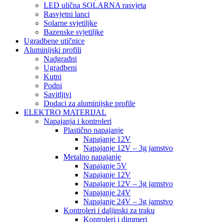
LED ulična SOLARNA rasvjeta
Rasvjetni lanci
Solarne svjetiljke
Bazenske svjetiljke
Ugradbene utičnice
Aluminijski profili
Nadgradni
Ugradbeni
Kutni
Podni
Savitljivi
Dodaci za aluminijske profile
ELEKTRO MATERIJAL
Napajanja i kontroleri
Plastično napajanje
Napajanje 12V
Napajanje 12V – 3g jamstvo
Metalno napajanje
Napajanje 5V
Napajanje 12V
Napajanje 12V – 3g jamstvo
Napajanje 24V
Napajanje 24V – 3g jamstvo
Kontroleri i daljinski za traku
Kontroleri i dimmeri