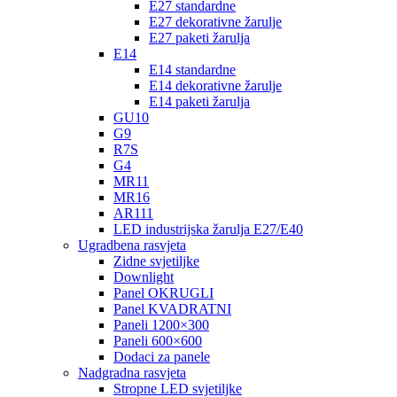
E27 standardne
E27 dekorativne žarulje
E27 paketi žarulja
E14
E14 standardne
E14 dekorativne žarulje
E14 paketi žarulja
GU10
G9
R7S
G4
MR11
MR16
AR111
LED industrijska žarulja E27/E40
Ugradbena rasvjeta
Zidne svjetiljke
Downlight
Panel OKRUGLI
Panel KVADRATNI
Paneli 1200×300
Paneli 600×600
Dodaci za panele
Nadgradna rasvjeta
Stropne LED svjetiljke