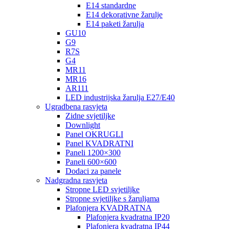
E14 standardne
E14 dekorativne žarulje
E14 paketi žarulja
GU10
G9
R7S
G4
MR11
MR16
AR111
LED industrijska žarulja E27/E40
Ugradbena rasvjeta
Zidne svjetiljke
Downlight
Panel OKRUGLI
Panel KVADRATNI
Paneli 1200×300
Paneli 600×600
Dodaci za panele
Nadgradna rasvjeta
Stropne LED svjetiljke
Stropne svjetiljke s žaruljama
Plafonjera KVADRATNA
Plafonjera kvadratna IP20
Plafonjera kvadratna IP44