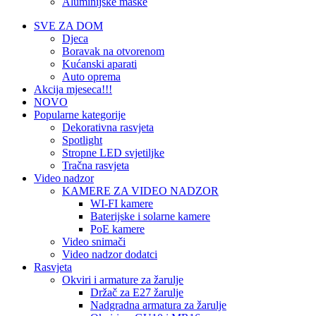
Aluminijske maske
SVE ZA DOM
Djeca
Boravak na otvorenom
Kućanski aparati
Auto oprema
Akcija mjeseca!!!
NOVO
Popularne kategorije
Dekorativna rasvjeta
Spotlight
Stropne LED svjetiljke
Tračna rasvjeta
Video nadzor
KAMERE ZA VIDEO NADZOR
WI-FI kamere
Baterijske i solarne kamere
PoE kamere
Video snimači
Video nadzor dodatci
Rasvjeta
Okviri i armature za žarulje
Držač za E27 žarulje
Nadgradna armatura za žarulje