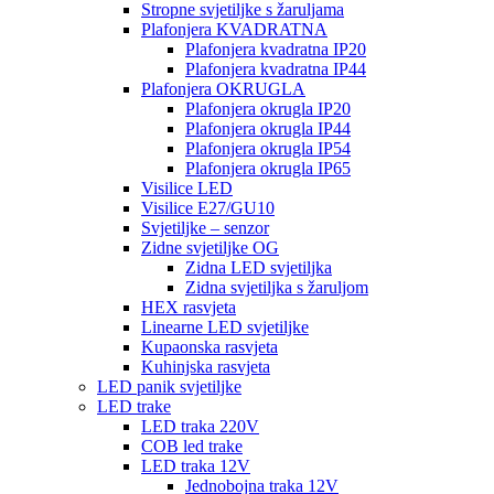
Stropne svjetiljke s žaruljama
Plafonjera KVADRATNA
Plafonjera kvadratna IP20
Plafonjera kvadratna IP44
Plafonjera OKRUGLA
Plafonjera okrugla IP20
Plafonjera okrugla IP44
Plafonjera okrugla IP54
Plafonjera okrugla IP65
Visilice LED
Visilice E27/GU10
Svjetiljke – senzor
Zidne svjetiljke OG
Zidna LED svjetiljka
Zidna svjetiljka s žaruljom
HEX rasvjeta
Linearne LED svjetiljke
Kupaonska rasvjeta
Kuhinjska rasvjeta
LED panik svjetiljke
LED trake
LED traka 220V
COB led trake
LED traka 12V
Jednobojna traka 12V