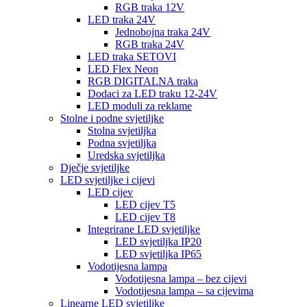
RGB traka 12V
LED traka 24V
Jednobojna traka 24V
RGB traka 24V
LED traka SETOVI
LED Flex Neon
RGB DIGITALNA traka
Dodaci za LED traku 12-24V
LED moduli za reklame
Stolne i podne svjetiljke
Stolna svjetiljka
Podna svjetiljka
Uredska svjetiljka
Dječje svjetiljke
LED svjetiljke i cijevi
LED cijev
LED cijev T5
LED cijev T8
Integrirane LED svjetiljke
LED svjetiljka IP20
LED svjetiljka IP65
Vodotijesna lampa
Vodotijesna lampa – bez cijevi
Vodotijesna lampa – sa cijevima
Linearne LED svjetiljke