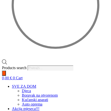
Products search
0,00
€
0
Cart
SVE ZA DOM
Djeca
Boravak na otvorenom
Kućanski aparati
Auto oprema
Akcija mjeseca!!!