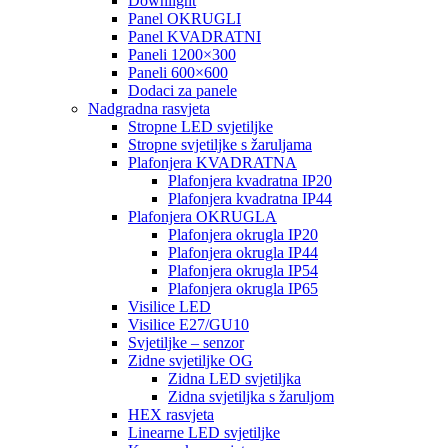
Downlight
Panel OKRUGLI
Panel KVADRATNI
Paneli 1200×300
Paneli 600×600
Dodaci za panele
Nadgradna rasvjeta
Stropne LED svjetiljke
Stropne svjetiljke s žaruljama
Plafonjera KVADRATNA
Plafonjera kvadratna IP20
Plafonjera kvadratna IP44
Plafonjera OKRUGLA
Plafonjera okrugla IP20
Plafonjera okrugla IP44
Plafonjera okrugla IP54
Plafonjera okrugla IP65
Visilice LED
Visilice E27/GU10
Svjetiljke – senzor
Zidne svjetiljke OG
Zidna LED svjetiljka
Zidna svjetiljka s žaruljom
HEX rasvjeta
Linearne LED svjetiljke