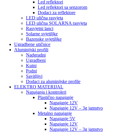
Led reflektori
Led reflektori sa senzorom
Dodaci za reflektore
LED ulična rasvjeta
LED ulična SOLARNA rasvjeta
Rasvjetni lanci
Solarne svjetiljke
Bazenske svjetiljke
Ugradbene utičnice
Aluminijski profili
Nadgradni
Ugradbeni
Kutni
Podni
Savitljivi
Dodaci za aluminijske profile
ELEKTRO MATERIJAL
Napajanja i kontroleri
Plastično napajanje
Napajanje 12V
Napajanje 12V – 3g jamstvo
Metalno napajanje
Napajanje 5V
Napajanje 12V
Napajanje 12V – 3g jamstvo