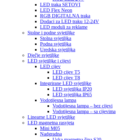
LED traka SETOVI
LED Flex Neon
RGB DIGITALNA traka
Dodaci za LED traku 12-24V
LED moduli za reklame
Stolne i podne svjetiljke
Stolna svjetiljka
Podna svjetiljka
Uredska svjetiljka
Dječje svjetiljke
LED svjetiljke i cijevi
LED cijev
LED cijev T5
LED cijev T8
Integrirane LED svjetiljke
LED svjetiljka IP20
LED svjetiljka IP65
Vodotijesna lampa
Vodotijesna lampa – bez cijevi
Vodotijesna lampa – sa cijevima
Linearne LED svjetiljke
LED magnetna rasvjeta
Mini M05
Nadgradna
Uska magnetna šina S20