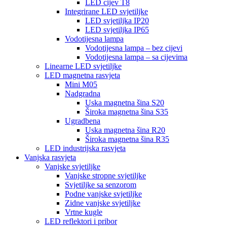
LED cijev T8
Integrirane LED svjetiljke
LED svjetiljka IP20
LED svjetiljka IP65
Vodotijesna lampa
Vodotijesna lampa – bez cijevi
Vodotijesna lampa – sa cijevima
Linearne LED svjetiljke
LED magnetna rasvjeta
Mini M05
Nadgradna
Uska magnetna šina S20
Široka magnetna šina S35
Ugradbena
Uska magnetna šina R20
Široka magnetna šina R35
LED industrijska rasvjeta
Vanjska rasvjeta
Vanjske svjetiljke
Vanjske stropne svjetiljke
Svjetiljke sa senzorom
Podne vanjske svjetiljke
Zidne vanjske svjetiljke
Vrtne kugle
LED reflektori i pribor