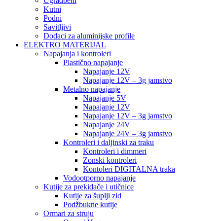
Ugradbeni
Kutni
Podni
Savitljivi
Dodaci za aluminijske profile
ELEKTRO MATERIJAL
Napajanja i kontroleri
Plastično napajanje
Napajanje 12V
Napajanje 12V – 3g jamstvo
Metalno napajanje
Napajanje 5V
Napajanje 12V
Napajanje 12V – 3g jamstvo
Napajanje 24V
Napajanje 24V – 3g jamstvo
Kontroleri i daljinski za traku
Kontroleri i dimmeri
Zonski kontroleri
Kontoleri DIGITALNA traka
Vodootporno napajanje
Kutije za prekidače i utičnice
Kutije za šuplji zid
Podžbukne kutije
Ormari za struju