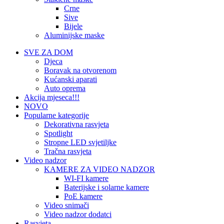
Crne
Sive
Bijele
Aluminijske maske
SVE ZA DOM
Djeca
Boravak na otvorenom
Kućanski aparati
Auto oprema
Akcija mjeseca!!!
NOVO
Popularne kategorije
Dekorativna rasvjeta
Spotlight
Stropne LED svjetiljke
Tračna rasvjeta
Video nadzor
KAMERE ZA VIDEO NADZOR
WI-FI kamere
Baterijske i solarne kamere
PoE kamere
Video snimači
Video nadzor dodatci
Rasvjeta