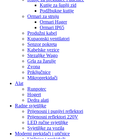
Kutije za šuplji zid
Podžbukne kutije
Ormari za struju
Ormari Hager
Ormari IP65
Produžni kabel
Kupaonski ventilatori
Senzor pokreta
Kabelske vezice
Stezaljke Wago
Grla za žarulje
Zvona
Priključnice
Mikroprekidači
Alat
Runpotec
Hogert
Dedra alati
Radne svjetiljke
Prijenosni i punjivi reflektori
Prijenosni reflektori 220V
LED ručne svjetiljke
Svjetiljke za vozila
Moderni prekidači i utičnice