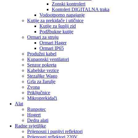
Zonski kontroleri
Kontoleri DIGITALNA traka
Vodootporno napajanje
Kutije za prekidače i utičnice
Kutije za šuplji zid
Podžbukne kutije
Ormari za struju
Ormari Hager
Ormari IP65
Produžni kabel
Kupaonski ventilatori
Senzor pokreta
Kabelske vezice
Stezaljke Wago
Grla za žarulje
Zvona
Priključnice
Mikroprekidači
Alat
Runpotec
Hogert
Dedra alati
Radne svjetiljke
Prijenosni i punjivi reflektori
Prijenosni reflektori 220V