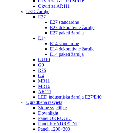
Okviri za GU10 i MR16
Okviri za AR111
LED žarulje
E27
E27 standardne
E27 dekorativne žarulje
E27 paketi žarulja
E14
E14 standardne
E14 dekorativne žarulje
E14 paketi žarulja
GU10
G9
R7S
G4
MR11
MR16
AR111
LED industrijska žarulja E27/E40
Ugradbena rasvjeta
Zidne svjetiljke
Downlight
Panel OKRUGLI
Panel KVADRATNI
Paneli 1200×300