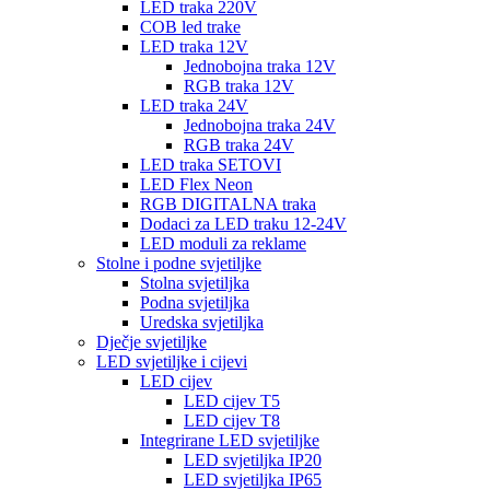
LED traka 220V
COB led trake
LED traka 12V
Jednobojna traka 12V
RGB traka 12V
LED traka 24V
Jednobojna traka 24V
RGB traka 24V
LED traka SETOVI
LED Flex Neon
RGB DIGITALNA traka
Dodaci za LED traku 12-24V
LED moduli za reklame
Stolne i podne svjetiljke
Stolna svjetiljka
Podna svjetiljka
Uredska svjetiljka
Dječje svjetiljke
LED svjetiljke i cijevi
LED cijev
LED cijev T5
LED cijev T8
Integrirane LED svjetiljke
LED svjetiljka IP20
LED svjetiljka IP65