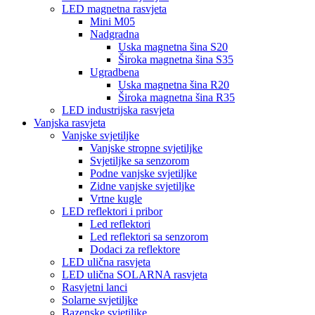
LED magnetna rasvjeta
Mini M05
Nadgradna
Uska magnetna šina S20
Široka magnetna šina S35
Ugradbena
Uska magnetna šina R20
Široka magnetna šina R35
LED industrijska rasvjeta
Vanjska rasvjeta
Vanjske svjetiljke
Vanjske stropne svjetiljke
Svjetiljke sa senzorom
Podne vanjske svjetiljke
Zidne vanjske svjetiljke
Vrtne kugle
LED reflektori i pribor
Led reflektori
Led reflektori sa senzorom
Dodaci za reflektore
LED ulična rasvjeta
LED ulična SOLARNA rasvjeta
Rasvjetni lanci
Solarne svjetiljke
Bazenske svjetiljke