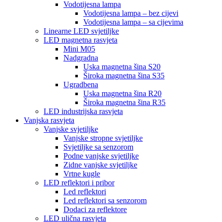
Vodotijesna lampa
Vodotijesna lampa – bez cijevi
Vodotijesna lampa – sa cijevima
Linearne LED svjetiljke
LED magnetna rasvjeta
Mini M05
Nadgradna
Uska magnetna šina S20
Široka magnetna šina S35
Ugradbena
Uska magnetna šina R20
Široka magnetna šina R35
LED industrijska rasvjeta
Vanjska rasvjeta
Vanjske svjetiljke
Vanjske stropne svjetiljke
Svjetiljke sa senzorom
Podne vanjske svjetiljke
Zidne vanjske svjetiljke
Vrtne kugle
LED reflektori i pribor
Led reflektori
Led reflektori sa senzorom
Dodaci za reflektore
LED ulična rasvjeta