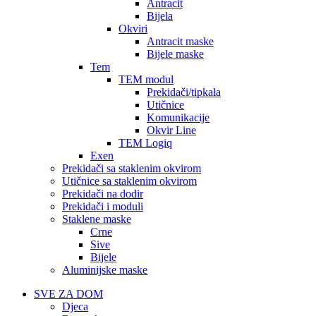
Antracit
Bijela
Okviri
Antracit maske
Bijele maske
Tem
TEM modul
Prekidači/tipkala
Utičnice
Komunikacije
Okvir Line
TEM Logiq
Exen
Prekidači sa staklenim okvirom
Utičnice sa staklenim okvirom
Prekidači na dodir
Prekidači i moduli
Staklene maske
Crne
Sive
Bijele
Aluminijske maske
SVE ZA DOM
Djeca