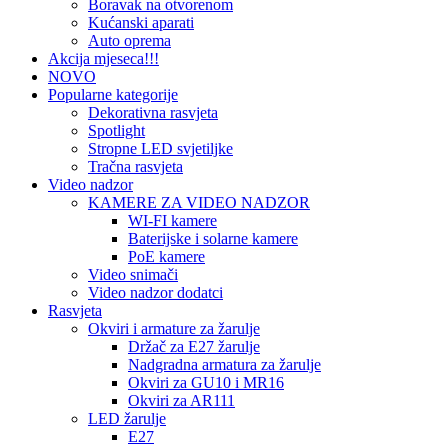
Boravak na otvorenom
Kućanski aparati
Auto oprema
Akcija mjeseca!!!
NOVO
Popularne kategorije
Dekorativna rasvjeta
Spotlight
Stropne LED svjetiljke
Tračna rasvjeta
Video nadzor
KAMERE ZA VIDEO NADZOR
WI-FI kamere
Baterijske i solarne kamere
PoE kamere
Video snimači
Video nadzor dodatci
Rasvjeta
Okviri i armature za žarulje
Držač za E27 žarulje
Nadgradna armatura za žarulje
Okviri za GU10 i MR16
Okviri za AR111
LED žarulje
E27