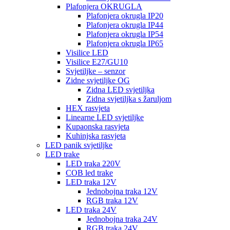
Plafonjera OKRUGLA
Plafonjera okrugla IP20
Plafonjera okrugla IP44
Plafonjera okrugla IP54
Plafonjera okrugla IP65
Visilice LED
Visilice E27/GU10
Svjetiljke – senzor
Zidne svjetiljke OG
Zidna LED svjetiljka
Zidna svjetiljka s žaruljom
HEX rasvjeta
Linearne LED svjetiljke
Kupaonska rasvjeta
Kuhinjska rasvjeta
LED panik svjetiljke
LED trake
LED traka 220V
COB led trake
LED traka 12V
Jednobojna traka 12V
RGB traka 12V
LED traka 24V
Jednobojna traka 24V
RGB traka 24V