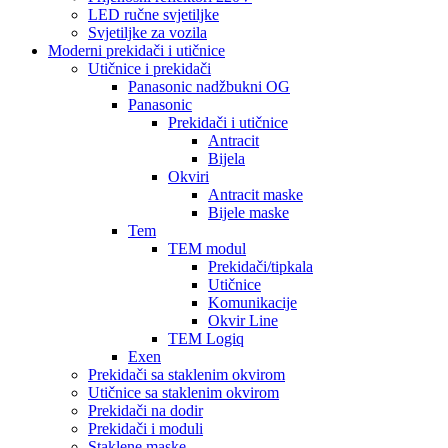
LED ručne svjetiljke
Svjetiljke za vozila
Moderni prekidači i utičnice
Utičnice i prekidači
Panasonic nadžbukni OG
Panasonic
Prekidači i utičnice
Antracit
Bijela
Okviri
Antracit maske
Bijele maske
Tem
TEM modul
Prekidači/tipkala
Utičnice
Komunikacije
Okvir Line
TEM Logiq
Exen
Prekidači sa staklenim okvirom
Utičnice sa staklenim okvirom
Prekidači na dodir
Prekidači i moduli
Staklene maske