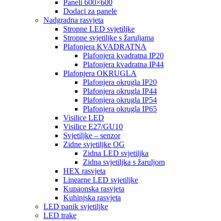
Paneli 600×600
Dodaci za panele
Nadgradna rasvjeta
Stropne LED svjetiljke
Stropne svjetiljke s žaruljama
Plafonjera KVADRATNA
Plafonjera kvadratna IP20
Plafonjera kvadratna IP44
Plafonjera OKRUGLA
Plafonjera okrugla IP20
Plafonjera okrugla IP44
Plafonjera okrugla IP54
Plafonjera okrugla IP65
Visilice LED
Visilice E27/GU10
Svjetiljke – senzor
Zidne svjetiljke OG
Zidna LED svjetiljka
Zidna svjetiljka s žaruljom
HEX rasvjeta
Linearne LED svjetiljke
Kupaonska rasvjeta
Kuhinjska rasvjeta
LED panik svjetiljke
LED trake