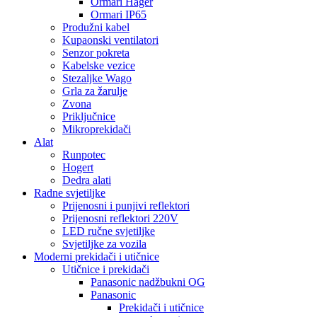
Ormari Hager
Ormari IP65
Produžni kabel
Kupaonski ventilatori
Senzor pokreta
Kabelske vezice
Stezaljke Wago
Grla za žarulje
Zvona
Priključnice
Mikroprekidači
Alat
Runpotec
Hogert
Dedra alati
Radne svjetiljke
Prijenosni i punjivi reflektori
Prijenosni reflektori 220V
LED ručne svjetiljke
Svjetiljke za vozila
Moderni prekidači i utičnice
Utičnice i prekidači
Panasonic nadžbukni OG
Panasonic
Prekidači i utičnice