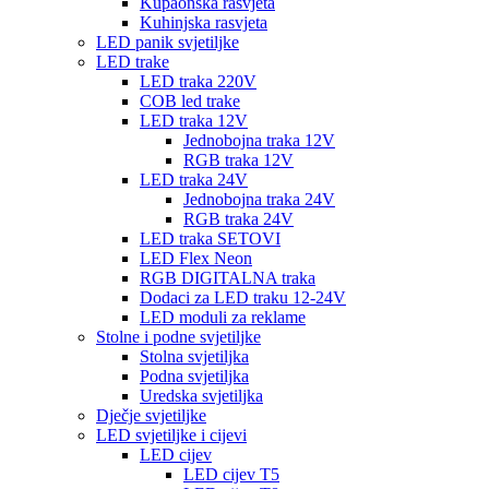
Kupaonska rasvjeta
Kuhinjska rasvjeta
LED panik svjetiljke
LED trake
LED traka 220V
COB led trake
LED traka 12V
Jednobojna traka 12V
RGB traka 12V
LED traka 24V
Jednobojna traka 24V
RGB traka 24V
LED traka SETOVI
LED Flex Neon
RGB DIGITALNA traka
Dodaci za LED traku 12-24V
LED moduli za reklame
Stolne i podne svjetiljke
Stolna svjetiljka
Podna svjetiljka
Uredska svjetiljka
Dječje svjetiljke
LED svjetiljke i cijevi
LED cijev
LED cijev T5