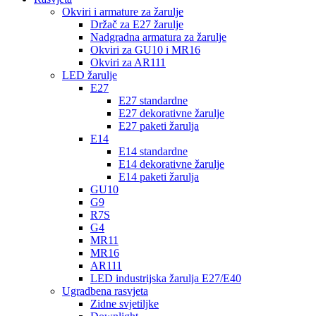
Okviri i armature za žarulje
Držač za E27 žarulje
Nadgradna armatura za žarulje
Okviri za GU10 i MR16
Okviri za AR111
LED žarulje
E27
E27 standardne
E27 dekorativne žarulje
E27 paketi žarulja
E14
E14 standardne
E14 dekorativne žarulje
E14 paketi žarulja
GU10
G9
R7S
G4
MR11
MR16
AR111
LED industrijska žarulja E27/E40
Ugradbena rasvjeta
Zidne svjetiljke