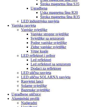
Široka magnetna šina S35
Ugradbena
Uska magnetna šina R20
Široka magnetna šina R35
LED industrijska rasvjeta
Vanjska rasvjeta
Vanjske svjetiljke
Vanjske stropne svjetiljke
Svjetiljke sa senzorom
Podne vanjske svjetiljke
Zidne vanjske svjetiljke
Vrtne kugle
LED reflektori i pribor
Led reflektori
Led reflektori sa senzorom
Dodaci za reflektore
LED ulična rasvjeta
LED ulična SOLARNA rasvjeta
Rasvjetni lanci
Solarne svjetiljke
Bazenske svjetiljke
Ugradbene utičnice
Aluminijski profili
Nadgradni