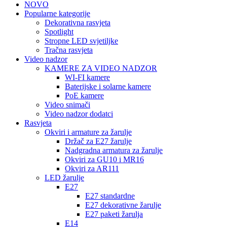
NOVO
Popularne kategorije
Dekorativna rasvjeta
Spotlight
Stropne LED svjetiljke
Tračna rasvjeta
Video nadzor
KAMERE ZA VIDEO NADZOR
WI-FI kamere
Baterijske i solarne kamere
PoE kamere
Video snimači
Video nadzor dodatci
Rasvjeta
Okviri i armature za žarulje
Držač za E27 žarulje
Nadgradna armatura za žarulje
Okviri za GU10 i MR16
Okviri za AR111
LED žarulje
E27
E27 standardne
E27 dekorativne žarulje
E27 paketi žarulja
E14