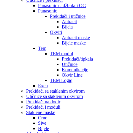
Utičnice i prekidači
Panasonic nadžbukni OG
Panasonic
Prekidači i utičnice
Antracit
Bijela
Okviri
Antracit maske
Bijele maske
Tem
TEM modul
Prekidači/tipkala
Utičnice
Komunikacije
Okvir Line
TEM Logiq
Exen
Prekidači sa staklenim okvirom
Utičnice sa staklenim okvirom
Prekidači na dodir
Prekidači i moduli
Staklene maske
Crne
Sive
Bijele