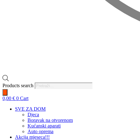
Products search
0,00
€
0
Cart
SVE ZA DOM
Djeca
Boravak na otvorenom
Kućanski aparati
Auto oprema
Akcija mjeseca!!!