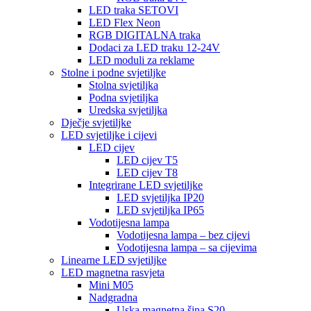
LED traka SETOVI
LED Flex Neon
RGB DIGITALNA traka
Dodaci za LED traku 12-24V
LED moduli za reklame
Stolne i podne svjetiljke
Stolna svjetiljka
Podna svjetiljka
Uredska svjetiljka
Dječje svjetiljke
LED svjetiljke i cijevi
LED cijev
LED cijev T5
LED cijev T8
Integrirane LED svjetiljke
LED svjetiljka IP20
LED svjetiljka IP65
Vodotijesna lampa
Vodotijesna lampa – bez cijevi
Vodotijesna lampa – sa cijevima
Linearne LED svjetiljke
LED magnetna rasvjeta
Mini M05
Nadgradna
Uska magnetna šina S20