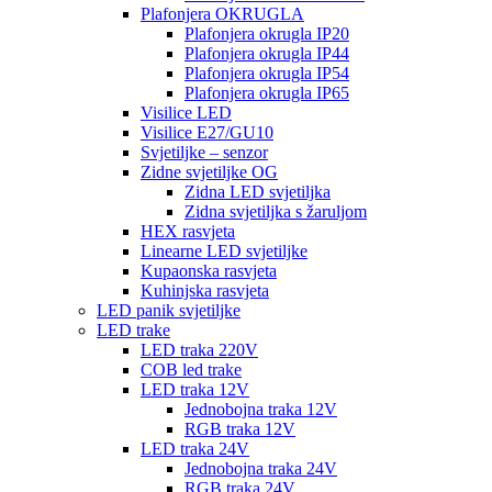
Plafonjera OKRUGLA
Plafonjera okrugla IP20
Plafonjera okrugla IP44
Plafonjera okrugla IP54
Plafonjera okrugla IP65
Visilice LED
Visilice E27/GU10
Svjetiljke – senzor
Zidne svjetiljke OG
Zidna LED svjetiljka
Zidna svjetiljka s žaruljom
HEX rasvjeta
Linearne LED svjetiljke
Kupaonska rasvjeta
Kuhinjska rasvjeta
LED panik svjetiljke
LED trake
LED traka 220V
COB led trake
LED traka 12V
Jednobojna traka 12V
RGB traka 12V
LED traka 24V
Jednobojna traka 24V
RGB traka 24V