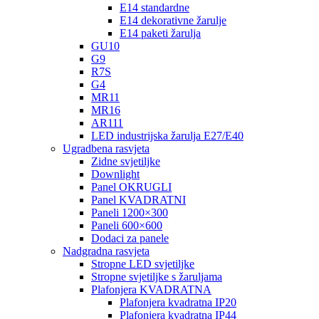
E14 standardne
E14 dekorativne žarulje
E14 paketi žarulja
GU10
G9
R7S
G4
MR11
MR16
AR111
LED industrijska žarulja E27/E40
Ugradbena rasvjeta
Zidne svjetiljke
Downlight
Panel OKRUGLI
Panel KVADRATNI
Paneli 1200×300
Paneli 600×600
Dodaci za panele
Nadgradna rasvjeta
Stropne LED svjetiljke
Stropne svjetiljke s žaruljama
Plafonjera KVADRATNA
Plafonjera kvadratna IP20
Plafonjera kvadratna IP44