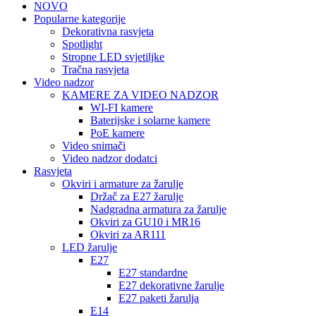
NOVO
Popularne kategorije
Dekorativna rasvjeta
Spotlight
Stropne LED svjetiljke
Tračna rasvjeta
Video nadzor
KAMERE ZA VIDEO NADZOR
WI-FI kamere
Baterijske i solarne kamere
PoE kamere
Video snimači
Video nadzor dodatci
Rasvjeta
Okviri i armature za žarulje
Držač za E27 žarulje
Nadgradna armatura za žarulje
Okviri za GU10 i MR16
Okviri za AR111
LED žarulje
E27
E27 standardne
E27 dekorativne žarulje
E27 paketi žarulja
E14