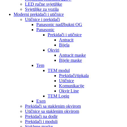
LED ručne svjetiljke
Svjetiljke za vozila
Moderni prekidači i utičnice
Utičnice i prekidači
Panasonic nadžbukni OG
Panasonic
Prekidači i utičnice
Antracit
Bijela
Okviri
Antracit maske
Bijele maske
Tem
TEM modul
Prekidači/tipkala
Utičnice
Komunikacije
Okvir Line
TEM Logiq
Exen
Prekidači sa staklenim okvirom
Utičnice sa staklenim okvirom
Prekidači na dodir
Prekidači i moduli
Staklene maske