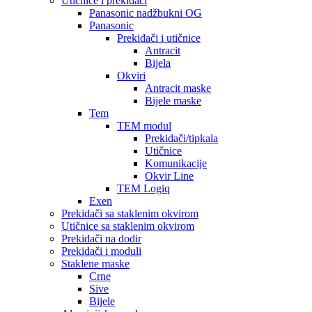
Utičnice i prekidači
Panasonic nadžbukni OG
Panasonic
Prekidači i utičnice
Antracit
Bijela
Okviri
Antracit maske
Bijele maske
Tem
TEM modul
Prekidači/tipkala
Utičnice
Komunikacije
Okvir Line
TEM Logiq
Exen
Prekidači sa staklenim okvirom
Utičnice sa staklenim okvirom
Prekidači na dodir
Prekidači i moduli
Staklene maske
Crne
Sive
Bijele