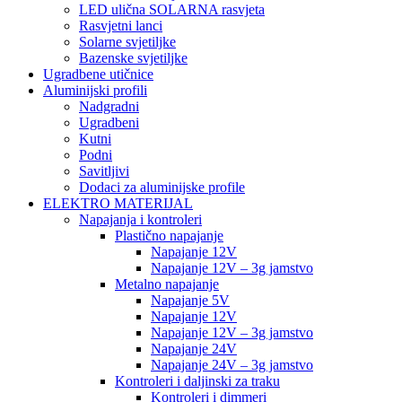
LED ulična SOLARNA rasvjeta
Rasvjetni lanci
Solarne svjetiljke
Bazenske svjetiljke
Ugradbene utičnice
Aluminijski profili
Nadgradni
Ugradbeni
Kutni
Podni
Savitljivi
Dodaci za aluminijske profile
ELEKTRO MATERIJAL
Napajanja i kontroleri
Plastično napajanje
Napajanje 12V
Napajanje 12V – 3g jamstvo
Metalno napajanje
Napajanje 5V
Napajanje 12V
Napajanje 12V – 3g jamstvo
Napajanje 24V
Napajanje 24V – 3g jamstvo
Kontroleri i daljinski za traku
Kontroleri i dimmeri