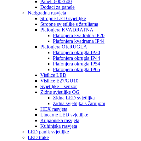
Paneli 600×600
Dodaci za panele
Nadgradna rasvjeta
Stropne LED svjetiljke
Stropne svjetiljke s žaruljama
Plafonjera KVADRATNA
Plafonjera kvadratna IP20
Plafonjera kvadratna IP44
Plafonjera OKRUGLA
Plafonjera okrugla IP20
Plafonjera okrugla IP44
Plafonjera okrugla IP54
Plafonjera okrugla IP65
Visilice LED
Visilice E27/GU10
Svjetiljke – senzor
Zidne svjetiljke OG
Zidna LED svjetiljka
Zidna svjetiljka s žaruljom
HEX rasvjeta
Linearne LED svjetiljke
Kupaonska rasvjeta
Kuhinjska rasvjeta
LED panik svjetiljke
LED trake