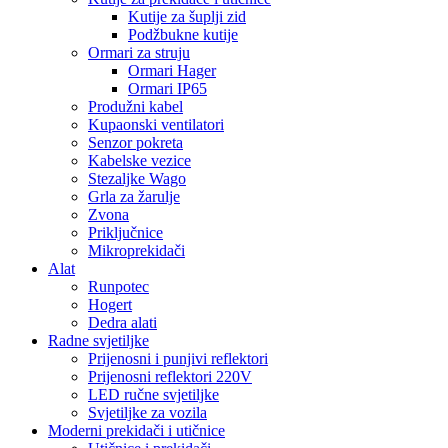
Kutije za šuplji zid
Podžbukne kutije
Ormari za struju
Ormari Hager
Ormari IP65
Produžni kabel
Kupaonski ventilatori
Senzor pokreta
Kabelske vezice
Stezaljke Wago
Grla za žarulje
Zvona
Priključnice
Mikroprekidači
Alat
Runpotec
Hogert
Dedra alati
Radne svjetiljke
Prijenosni i punjivi reflektori
Prijenosni reflektori 220V
LED ručne svjetiljke
Svjetiljke za vozila
Moderni prekidači i utičnice