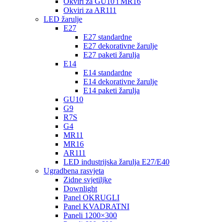
Okviri za GU10 i MR16
Okviri za AR111
LED žarulje
E27
E27 standardne
E27 dekorativne žarulje
E27 paketi žarulja
E14
E14 standardne
E14 dekorativne žarulje
E14 paketi žarulja
GU10
G9
R7S
G4
MR11
MR16
AR111
LED industrijska žarulja E27/E40
Ugradbena rasvjeta
Zidne svjetiljke
Downlight
Panel OKRUGLI
Panel KVADRATNI
Paneli 1200×300