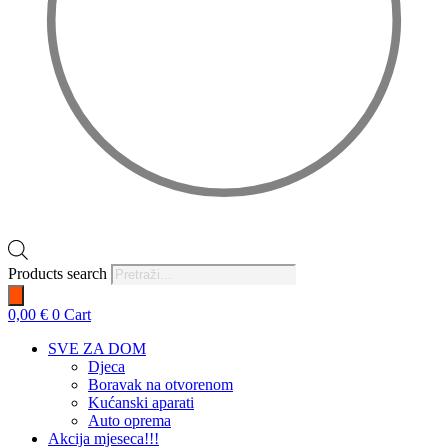
Products search
0,00
€
0
Cart
SVE ZA DOM
Djeca
Boravak na otvorenom
Kućanski aparati
Auto oprema
Akcija mjeseca!!!