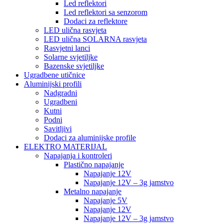
Led reflektori
Led reflektori sa senzorom
Dodaci za reflektore
LED ulična rasvjeta
LED ulična SOLARNA rasvjeta
Rasvjetni lanci
Solarne svjetiljke
Bazenske svjetiljke
Ugradbene utičnice
Aluminijski profili
Nadgradni
Ugradbeni
Kutni
Podni
Savitljivi
Dodaci za aluminijske profile
ELEKTRO MATERIJAL
Napajanja i kontroleri
Plastično napajanje
Napajanje 12V
Napajanje 12V – 3g jamstvo
Metalno napajanje
Napajanje 5V
Napajanje 12V
Napajanje 12V – 3g jamstvo