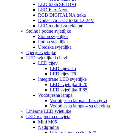
LED traka SETOVI
LED Flex Neon
RGB DIGITALNA traka
Dodaci za LED traku 12-24V
LED moduli za reklame
Stolne i podne svjetiljke
Stolna svjetiljka
Podna svjetiljka
Uredska svjetiljka
Dječje svjetiljke
LED svjetiljke i cijevi
LED cijev
LED cijev T5
LED cijev T8
Integrirane LED svjetiljke
LED svjetiljka IP20
LED svjetiljka IP65
Vodotijesna lampa
Vodotijesna lampa – bez cijevi
Vodotijesna lampa – sa cijevima
Linearne LED svjetiljke
LED magnetna rasvjeta
Mini M05
Nadgradna
Uska magnetna šina S20