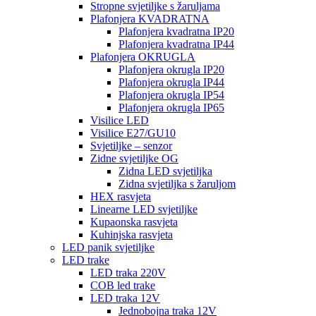
Stropne svjetiljke s žaruljama
Plafonjera KVADRATNA
Plafonjera kvadratna IP20
Plafonjera kvadratna IP44
Plafonjera OKRUGLA
Plafonjera okrugla IP20
Plafonjera okrugla IP44
Plafonjera okrugla IP54
Plafonjera okrugla IP65
Visilice LED
Visilice E27/GU10
Svjetiljke – senzor
Zidne svjetiljke OG
Zidna LED svjetiljka
Zidna svjetiljka s žaruljom
HEX rasvjeta
Linearne LED svjetiljke
Kupaonska rasvjeta
Kuhinjska rasvjeta
LED panik svjetiljke
LED trake
LED traka 220V
COB led trake
LED traka 12V
Jednobojna traka 12V