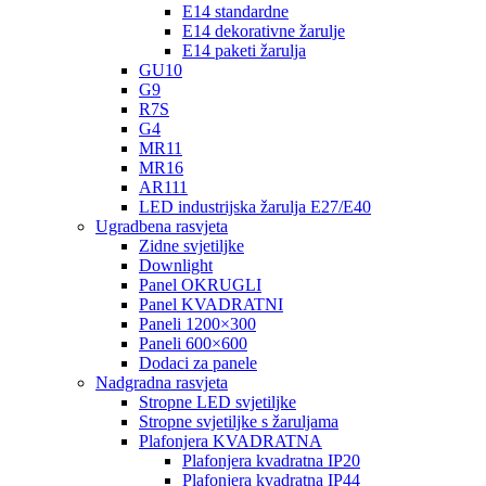
E14 standardne
E14 dekorativne žarulje
E14 paketi žarulja
GU10
G9
R7S
G4
MR11
MR16
AR111
LED industrijska žarulja E27/E40
Ugradbena rasvjeta
Zidne svjetiljke
Downlight
Panel OKRUGLI
Panel KVADRATNI
Paneli 1200×300
Paneli 600×600
Dodaci za panele
Nadgradna rasvjeta
Stropne LED svjetiljke
Stropne svjetiljke s žaruljama
Plafonjera KVADRATNA
Plafonjera kvadratna IP20
Plafonjera kvadratna IP44