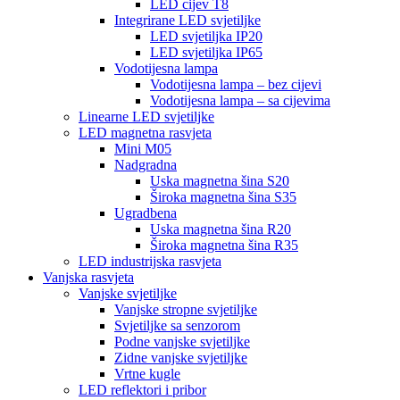
LED cijev T8
Integrirane LED svjetiljke
LED svjetiljka IP20
LED svjetiljka IP65
Vodotijesna lampa
Vodotijesna lampa – bez cijevi
Vodotijesna lampa – sa cijevima
Linearne LED svjetiljke
LED magnetna rasvjeta
Mini M05
Nadgradna
Uska magnetna šina S20
Široka magnetna šina S35
Ugradbena
Uska magnetna šina R20
Široka magnetna šina R35
LED industrijska rasvjeta
Vanjska rasvjeta
Vanjske svjetiljke
Vanjske stropne svjetiljke
Svjetiljke sa senzorom
Podne vanjske svjetiljke
Zidne vanjske svjetiljke
Vrtne kugle
LED reflektori i pribor