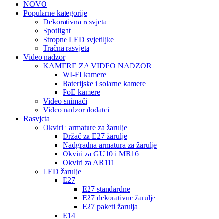
NOVO
Popularne kategorije
Dekorativna rasvjeta
Spotlight
Stropne LED svjetiljke
Tračna rasvjeta
Video nadzor
KAMERE ZA VIDEO NADZOR
WI-FI kamere
Baterijske i solarne kamere
PoE kamere
Video snimači
Video nadzor dodatci
Rasvjeta
Okviri i armature za žarulje
Držač za E27 žarulje
Nadgradna armatura za žarulje
Okviri za GU10 i MR16
Okviri za AR111
LED žarulje
E27
E27 standardne
E27 dekorativne žarulje
E27 paketi žarulja
E14