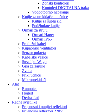
Zonski kontroleri
Kontoleri DIGITALNA traka
Vodootporno napajanje
Kutije za prekidače i utičnice
Kutije za šuplji zid
Podžbukne kutije
Ormari za struju
Ormari Hager
Ormari IP65
Produžni kabel
Kupaonski ventilatori
Senzor pokreta
Kabelske vezice
Stezaljke Wago
Grla za žarulje
Zvona
Priključnice
Mikroprekidači
Alat
Runpotec
Hogert
Dedra alati
Radne svjetiljke
Prijenosni i punjivi reflektori
Prijenosni reflektori 220V