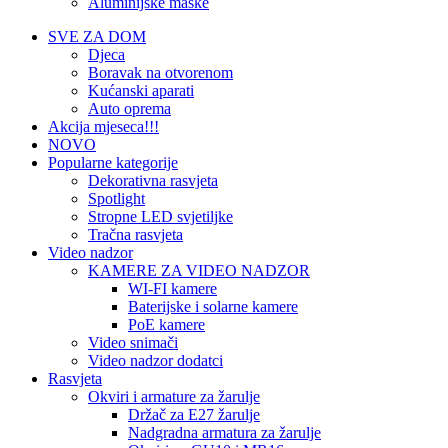
Aluminijske maske
SVE ZA DOM
Djeca
Boravak na otvorenom
Kućanski aparati
Auto oprema
Akcija mjeseca!!!
NOVO
Popularne kategorije
Dekorativna rasvjeta
Spotlight
Stropne LED svjetiljke
Tračna rasvjeta
Video nadzor
KAMERE ZA VIDEO NADZOR
WI-FI kamere
Baterijske i solarne kamere
PoE kamere
Video snimači
Video nadzor dodatci
Rasvjeta
Okviri i armature za žarulje
Držač za E27 žarulje
Nadgradna armatura za žarulje