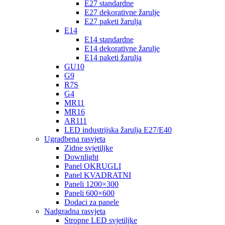
E27 standardne
E27 dekorativne žarulje
E27 paketi žarulja
E14
E14 standardne
E14 dekorativne žarulje
E14 paketi žarulja
GU10
G9
R7S
G4
MR11
MR16
AR111
LED industrijska žarulja E27/E40
Ugradbena rasvjeta
Zidne svjetiljke
Downlight
Panel OKRUGLI
Panel KVADRATNI
Paneli 1200×300
Paneli 600×600
Dodaci za panele
Nadgradna rasvjeta
Stropne LED svjetiljke