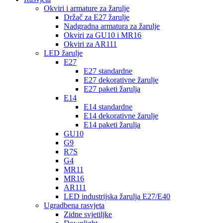
Okviri i armature za žarulje
Držač za E27 žarulje
Nadgradna armatura za žarulje
Okviri za GU10 i MR16
Okviri za AR111
LED žarulje
E27
E27 standardne
E27 dekorativne žarulje
E27 paketi žarulja
E14
E14 standardne
E14 dekorativne žarulje
E14 paketi žarulja
GU10
G9
R7S
G4
MR11
MR16
AR111
LED industrijska žarulja E27/E40
Ugradbena rasvjeta
Zidne svjetiljke