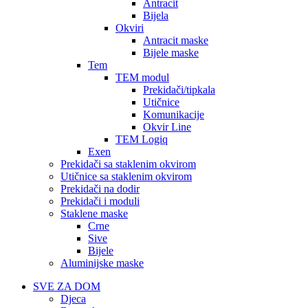
Antracit
Bijela
Okviri
Antracit maske
Bijele maske
Tem
TEM modul
Prekidači/tipkala
Utičnice
Komunikacije
Okvir Line
TEM Logiq
Exen
Prekidači sa staklenim okvirom
Utičnice sa staklenim okvirom
Prekidači na dodir
Prekidači i moduli
Staklene maske
Crne
Sive
Bijele
Aluminijske maske
SVE ZA DOM
Djeca