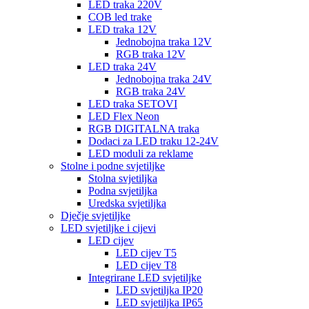
LED traka 220V
COB led trake
LED traka 12V
Jednobojna traka 12V
RGB traka 12V
LED traka 24V
Jednobojna traka 24V
RGB traka 24V
LED traka SETOVI
LED Flex Neon
RGB DIGITALNA traka
Dodaci za LED traku 12-24V
LED moduli za reklame
Stolne i podne svjetiljke
Stolna svjetiljka
Podna svjetiljka
Uredska svjetiljka
Dječje svjetiljke
LED svjetiljke i cijevi
LED cijev
LED cijev T5
LED cijev T8
Integrirane LED svjetiljke
LED svjetiljka IP20
LED svjetiljka IP65