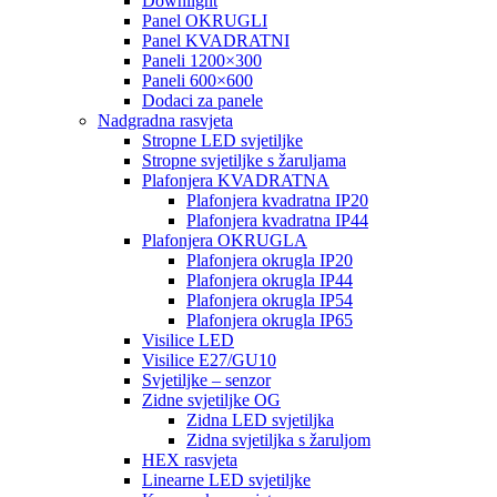
Downlight
Panel OKRUGLI
Panel KVADRATNI
Paneli 1200×300
Paneli 600×600
Dodaci za panele
Nadgradna rasvjeta
Stropne LED svjetiljke
Stropne svjetiljke s žaruljama
Plafonjera KVADRATNA
Plafonjera kvadratna IP20
Plafonjera kvadratna IP44
Plafonjera OKRUGLA
Plafonjera okrugla IP20
Plafonjera okrugla IP44
Plafonjera okrugla IP54
Plafonjera okrugla IP65
Visilice LED
Visilice E27/GU10
Svjetiljke – senzor
Zidne svjetiljke OG
Zidna LED svjetiljka
Zidna svjetiljka s žaruljom
HEX rasvjeta
Linearne LED svjetiljke