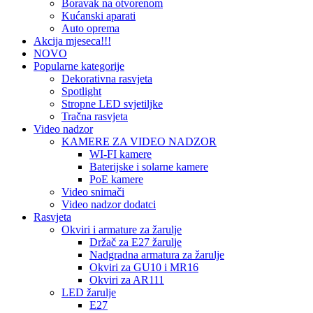
Boravak na otvorenom
Kućanski aparati
Auto oprema
Akcija mjeseca!!!
NOVO
Popularne kategorije
Dekorativna rasvjeta
Spotlight
Stropne LED svjetiljke
Tračna rasvjeta
Video nadzor
KAMERE ZA VIDEO NADZOR
WI-FI kamere
Baterijske i solarne kamere
PoE kamere
Video snimači
Video nadzor dodatci
Rasvjeta
Okviri i armature za žarulje
Držač za E27 žarulje
Nadgradna armatura za žarulje
Okviri za GU10 i MR16
Okviri za AR111
LED žarulje
E27