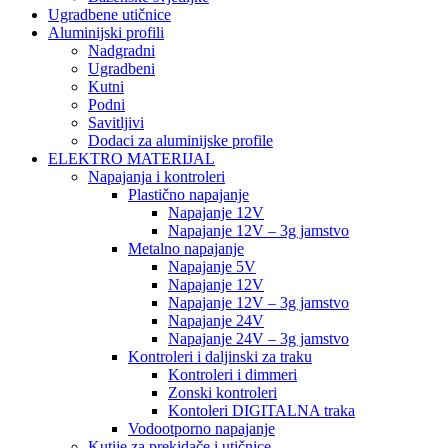
Ugradbene utičnice
Aluminijski profili
Nadgradni
Ugradbeni
Kutni
Podni
Savitljivi
Dodaci za aluminijske profile
ELEKTRO MATERIJAL
Napajanja i kontroleri
Plastično napajanje
Napajanje 12V
Napajanje 12V – 3g jamstvo
Metalno napajanje
Napajanje 5V
Napajanje 12V
Napajanje 12V – 3g jamstvo
Napajanje 24V
Napajanje 24V – 3g jamstvo
Kontroleri i daljinski za traku
Kontroleri i dimmeri
Zonski kontroleri
Kontoleri DIGITALNA traka
Vodootporno napajanje
Kutije za prekidače i utičnice