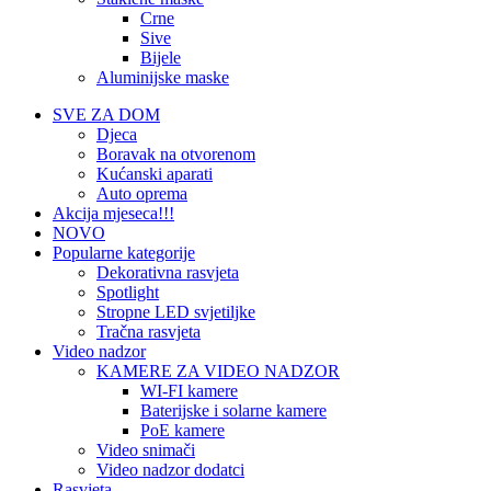
Crne
Sive
Bijele
Aluminijske maske
SVE ZA DOM
Djeca
Boravak na otvorenom
Kućanski aparati
Auto oprema
Akcija mjeseca!!!
NOVO
Popularne kategorije
Dekorativna rasvjeta
Spotlight
Stropne LED svjetiljke
Tračna rasvjeta
Video nadzor
KAMERE ZA VIDEO NADZOR
WI-FI kamere
Baterijske i solarne kamere
PoE kamere
Video snimači
Video nadzor dodatci
Rasvjeta