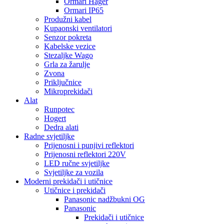
Ormari Hager
Ormari IP65
Produžni kabel
Kupaonski ventilatori
Senzor pokreta
Kabelske vezice
Stezaljke Wago
Grla za žarulje
Zvona
Priključnice
Mikroprekidači
Alat
Runpotec
Hogert
Dedra alati
Radne svjetiljke
Prijenosni i punjivi reflektori
Prijenosni reflektori 220V
LED ručne svjetiljke
Svjetiljke za vozila
Moderni prekidači i utičnice
Utičnice i prekidači
Panasonic nadžbukni OG
Panasonic
Prekidači i utičnice