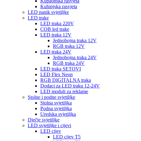
Kupaonska rasvjeta
Kuhinjska rasvjeta
LED panik svjetiljke
LED trake
LED traka 220V
COB led trake
LED traka 12V
Jednobojna traka 12V
RGB traka 12V
LED traka 24V
Jednobojna traka 24V
RGB traka 24V
LED traka SETOVI
LED Flex Neon
RGB DIGITALNA traka
Dodaci za LED traku 12-24V
LED moduli za reklame
Stolne i podne svjetiljke
Stolna svjetiljka
Podna svjetiljka
Uredska svjetiljka
Dječje svjetiljke
LED svjetiljke i cijevi
LED cijev
LED cijev T5