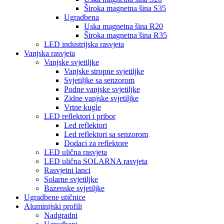
Široka magnetna šina S35
Ugradbena
Uska magnetna šina R20
Široka magnetna šina R35
LED industrijska rasvjeta
Vanjska rasvjeta
Vanjske svjetiljke
Vanjske stropne svjetiljke
Svjetiljke sa senzorom
Podne vanjske svjetiljke
Zidne vanjske svjetiljke
Vrtne kugle
LED reflektori i pribor
Led reflektori
Led reflektori sa senzorom
Dodaci za reflektore
LED ulična rasvjeta
LED ulična SOLARNA rasvjeta
Rasvjetni lanci
Solarne svjetiljke
Bazenske svjetiljke
Ugradbene utičnice
Aluminijski profili
Nadgradni