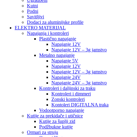
Ugradbeni
Kutni
Podni
Savitljivi
Dodaci za aluminijske profile
ELEKTRO MATERIJAL
Napajanja i kontroleri
Plastično napajanje
Napajanje 12V
Napajanje 12V – 3g jamstvo
Metalno napajanje
Napajanje 5V
Napajanje 12V
Napajanje 12V – 3g jamstvo
Napajanje 24V
Napajanje 24V – 3g jamstvo
Kontroleri i daljinski za traku
Kontroleri i dimmeri
Zonski kontroleri
Kontoleri DIGITALNA traka
Vodootporno napajanje
Kutije za prekidače i utičnice
Kutije za šuplji zid
Podžbukne kutije
Ormari za struju