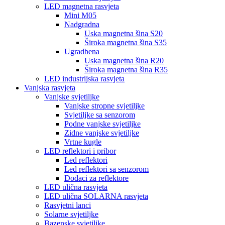
LED magnetna rasvjeta
Mini M05
Nadgradna
Uska magnetna šina S20
Široka magnetna šina S35
Ugradbena
Uska magnetna šina R20
Široka magnetna šina R35
LED industrijska rasvjeta
Vanjska rasvjeta
Vanjske svjetiljke
Vanjske stropne svjetiljke
Svjetiljke sa senzorom
Podne vanjske svjetiljke
Zidne vanjske svjetiljke
Vrtne kugle
LED reflektori i pribor
Led reflektori
Led reflektori sa senzorom
Dodaci za reflektore
LED ulična rasvjeta
LED ulična SOLARNA rasvjeta
Rasvjetni lanci
Solarne svjetiljke
Bazenske svjetiljke