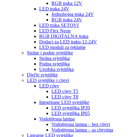
RGB traka 12V
LED traka 24V
Jednobojna traka 24V
RGB traka 24V
LED traka SETOVI
LED Flex Neon
RGB DIGITALNA traka
Dodaci za LED traku 12-24V
LED moduli za reklame
Stolne i podne svjetiljke
Stolna svjetiljka
Podna svjetiljka
Uredska svjetiljka
Dječje svjetiljke
LED svjetiljke i cijevi
LED cijev
LED cijev T5
LED cijev T8
Integrirane LED svjetiljke
LED svjetiljka IP20
LED svjetiljka IP65
Vodotijesna lampa
Vodotijesna lampa – bez cijevi
Vodotijesna lampa – sa cijevima
Linearne LED svjetiljke