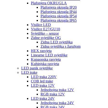
Plafonjera OKRUGLA
Plafonjera okrugla IP20
Plafonjera okrugla IP44
Plafonjera okrugla IP54
Plafonjera okrugla IP65
Visilice LED
Visilice E27/GU10
Svjetiljke – senzor
Zidne svjetiljke OG
Zidna LED svjetiljka
Zidna svjetiljka s žaruljom
HEX rasvjeta
Linearne LED svjetiljke
Kupaonska rasvjeta
Kuhinjska rasvjeta
LED panik svjetiljke
LED trake
LED traka 220V
COB led trake
LED traka 12V
Jednobojna traka 12V
RGB traka 12V
LED traka 24V
Jednobojna traka 24V
RGB traka 24V