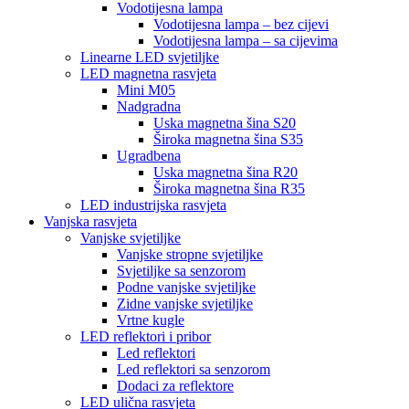
Vodotijesna lampa
Vodotijesna lampa – bez cijevi
Vodotijesna lampa – sa cijevima
Linearne LED svjetiljke
LED magnetna rasvjeta
Mini M05
Nadgradna
Uska magnetna šina S20
Široka magnetna šina S35
Ugradbena
Uska magnetna šina R20
Široka magnetna šina R35
LED industrijska rasvjeta
Vanjska rasvjeta
Vanjske svjetiljke
Vanjske stropne svjetiljke
Svjetiljke sa senzorom
Podne vanjske svjetiljke
Zidne vanjske svjetiljke
Vrtne kugle
LED reflektori i pribor
Led reflektori
Led reflektori sa senzorom
Dodaci za reflektore
LED ulična rasvjeta