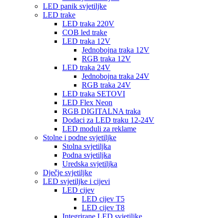
LED panik svjetiljke
LED trake
LED traka 220V
COB led trake
LED traka 12V
Jednobojna traka 12V
RGB traka 12V
LED traka 24V
Jednobojna traka 24V
RGB traka 24V
LED traka SETOVI
LED Flex Neon
RGB DIGITALNA traka
Dodaci za LED traku 12-24V
LED moduli za reklame
Stolne i podne svjetiljke
Stolna svjetiljka
Podna svjetiljka
Uredska svjetiljka
Dječje svjetiljke
LED svjetiljke i cijevi
LED cijev
LED cijev T5
LED cijev T8
Integrirane LED svjetiljke