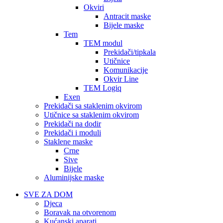
Okviri
Antracit maske
Bijele maske
Tem
TEM modul
Prekidači/tipkala
Utičnice
Komunikacije
Okvir Line
TEM Logiq
Exen
Prekidači sa staklenim okvirom
Utičnice sa staklenim okvirom
Prekidači na dodir
Prekidači i moduli
Staklene maske
Crne
Sive
Bijele
Aluminijske maske
SVE ZA DOM
Djeca
Boravak na otvorenom
Kućanski aparati