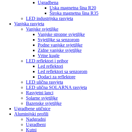
Ugradbena
Uska magnetna šina R20
Široka magnetna šina R35
LED industrijska rasvjeta
Vanjska rasvjeta
Vanjske svjetiljke
Vanjske stropne svjetiljke
Svjetiljke sa senzorom
Podne vanjske svjetiljke
Zidne vanjske svjetiljke
Vrtne kugle
LED reflektori i pribor
Led reflektori
Led reflektori sa senzorom
Dodaci za reflektore
LED ulična rasvjeta
LED ulična SOLARNA rasvjeta
Rasvjetni lanci
Solarne svjetiljke
Bazenske svjetiljke
Ugradbene utičnice
Aluminijski profili
Nadgradni
Ugradbeni
Kutni