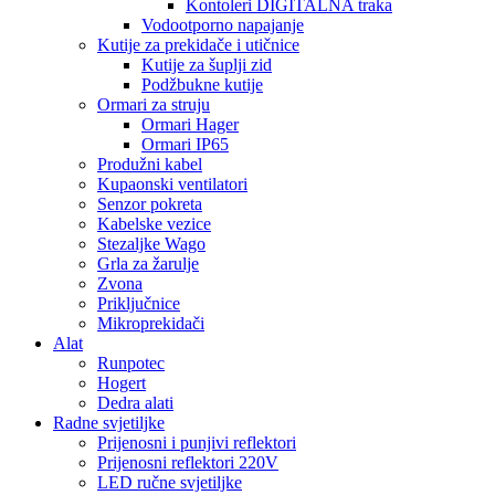
Kontoleri DIGITALNA traka
Vodootporno napajanje
Kutije za prekidače i utičnice
Kutije za šuplji zid
Podžbukne kutije
Ormari za struju
Ormari Hager
Ormari IP65
Produžni kabel
Kupaonski ventilatori
Senzor pokreta
Kabelske vezice
Stezaljke Wago
Grla za žarulje
Zvona
Priključnice
Mikroprekidači
Alat
Runpotec
Hogert
Dedra alati
Radne svjetiljke
Prijenosni i punjivi reflektori
Prijenosni reflektori 220V
LED ručne svjetiljke