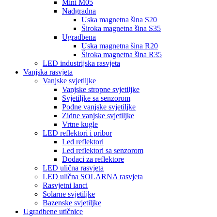
Mini M05
Nadgradna
Uska magnetna šina S20
Široka magnetna šina S35
Ugradbena
Uska magnetna šina R20
Široka magnetna šina R35
LED industrijska rasvjeta
Vanjska rasvjeta
Vanjske svjetiljke
Vanjske stropne svjetiljke
Svjetiljke sa senzorom
Podne vanjske svjetiljke
Zidne vanjske svjetiljke
Vrtne kugle
LED reflektori i pribor
Led reflektori
Led reflektori sa senzorom
Dodaci za reflektore
LED ulična rasvjeta
LED ulična SOLARNA rasvjeta
Rasvjetni lanci
Solarne svjetiljke
Bazenske svjetiljke
Ugradbene utičnice