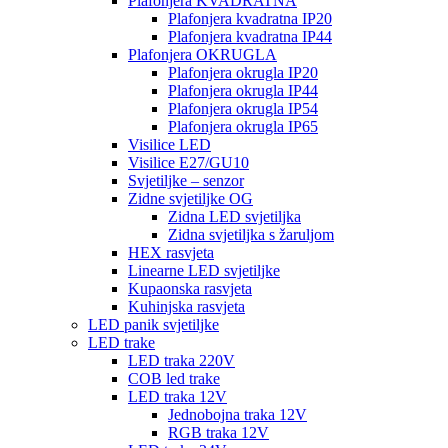
Plafonjera KVADRATNA
Plafonjera kvadratna IP20
Plafonjera kvadratna IP44
Plafonjera OKRUGLA
Plafonjera okrugla IP20
Plafonjera okrugla IP44
Plafonjera okrugla IP54
Plafonjera okrugla IP65
Visilice LED
Visilice E27/GU10
Svjetiljke – senzor
Zidne svjetiljke OG
Zidna LED svjetiljka
Zidna svjetiljka s žaruljom
HEX rasvjeta
Linearne LED svjetiljke
Kupaonska rasvjeta
Kuhinjska rasvjeta
LED panik svjetiljke
LED trake
LED traka 220V
COB led trake
LED traka 12V
Jednobojna traka 12V
RGB traka 12V