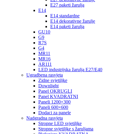
E27 paketi žarulja
E14
E14 standardne
E14 dekorativne žarulje
E14 paketi žarulja
GU10
G9
R7S
G4
MR11
MR16
AR111
LED industrijska žarulja E27/E40
Ugradbena rasvjeta
Zidne svjetiljke
Downlight
Panel OKRUGLI
Panel KVADRATNI
Paneli 1200×300
Paneli 600×600
Dodaci za panele
Nadgradna rasvjeta
Stropne LED svjetiljke
Stropne svjetiljke s žaruljama