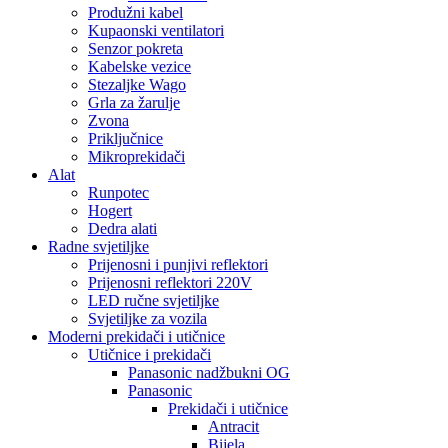
Produžni kabel
Kupaonski ventilatori
Senzor pokreta
Kabelske vezice
Stezaljke Wago
Grla za žarulje
Zvona
Priključnice
Mikroprekidači
Alat
Runpotec
Hogert
Dedra alati
Radne svjetiljke
Prijenosni i punjivi reflektori
Prijenosni reflektori 220V
LED ručne svjetiljke
Svjetiljke za vozila
Moderni prekidači i utičnice
Utičnice i prekidači
Panasonic nadžbukni OG
Panasonic
Prekidači i utičnice
Antracit
Bijela