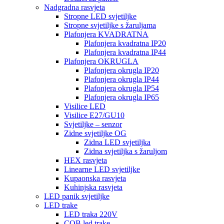
Nadgradna rasvjeta
Stropne LED svjetiljke
Stropne svjetiljke s žaruljama
Plafonjera KVADRATNA
Plafonjera kvadratna IP20
Plafonjera kvadratna IP44
Plafonjera OKRUGLA
Plafonjera okrugla IP20
Plafonjera okrugla IP44
Plafonjera okrugla IP54
Plafonjera okrugla IP65
Visilice LED
Visilice E27/GU10
Svjetiljke – senzor
Zidne svjetiljke OG
Zidna LED svjetiljka
Zidna svjetiljka s žaruljom
HEX rasvjeta
Linearne LED svjetiljke
Kupaonska rasvjeta
Kuhinjska rasvjeta
LED panik svjetiljke
LED trake
LED traka 220V
COB led trake