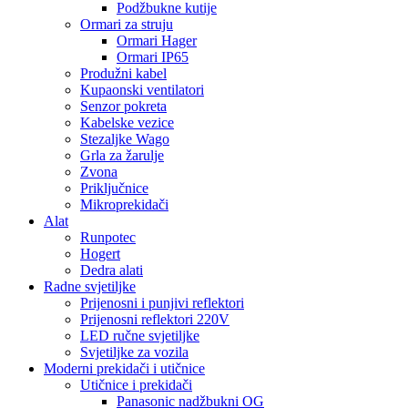
Podžbukne kutije
Ormari za struju
Ormari Hager
Ormari IP65
Produžni kabel
Kupaonski ventilatori
Senzor pokreta
Kabelske vezice
Stezaljke Wago
Grla za žarulje
Zvona
Priključnice
Mikroprekidači
Alat
Runpotec
Hogert
Dedra alati
Radne svjetiljke
Prijenosni i punjivi reflektori
Prijenosni reflektori 220V
LED ručne svjetiljke
Svjetiljke za vozila
Moderni prekidači i utičnice
Utičnice i prekidači
Panasonic nadžbukni OG