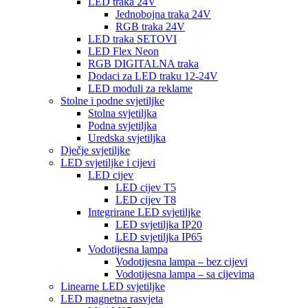
LED traka 24V
Jednobojna traka 24V
RGB traka 24V
LED traka SETOVI
LED Flex Neon
RGB DIGITALNA traka
Dodaci za LED traku 12-24V
LED moduli za reklame
Stolne i podne svjetiljke
Stolna svjetiljka
Podna svjetiljka
Uredska svjetiljka
Dječje svjetiljke
LED svjetiljke i cijevi
LED cijev
LED cijev T5
LED cijev T8
Integrirane LED svjetiljke
LED svjetiljka IP20
LED svjetiljka IP65
Vodotijesna lampa
Vodotijesna lampa – bez cijevi
Vodotijesna lampa – sa cijevima
Linearne LED svjetiljke
LED magnetna rasvjeta