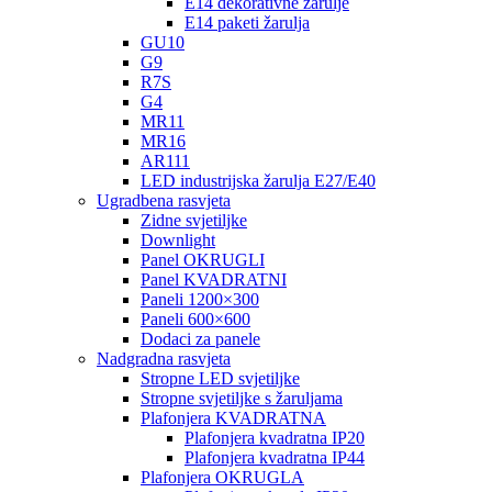
E14 dekorativne žarulje
E14 paketi žarulja
GU10
G9
R7S
G4
MR11
MR16
AR111
LED industrijska žarulja E27/E40
Ugradbena rasvjeta
Zidne svjetiljke
Downlight
Panel OKRUGLI
Panel KVADRATNI
Paneli 1200×300
Paneli 600×600
Dodaci za panele
Nadgradna rasvjeta
Stropne LED svjetiljke
Stropne svjetiljke s žaruljama
Plafonjera KVADRATNA
Plafonjera kvadratna IP20
Plafonjera kvadratna IP44
Plafonjera OKRUGLA