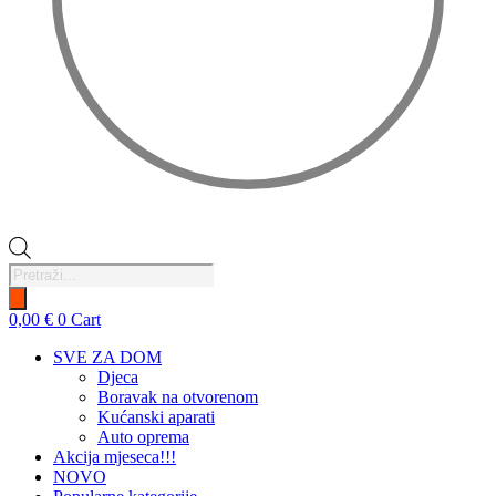
Products
search
0,00
€
0
Cart
SVE ZA DOM
Djeca
Boravak na otvorenom
Kućanski aparati
Auto oprema
Akcija mjeseca!!!
NOVO