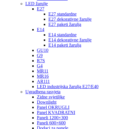
LED žarulje
E27
E27 standardne
E27 dekorativne žarulje
E27 paketi žarulja
E14
E14 standardne
E14 dekorativne žarulje
E14 paketi žarulja
GU10
G9
R7S
G4
MR11
MR16
AR111
LED industrijska žarulja E27/E40
Ugradbena rasvjeta
Zidne svjetiljke
Downlight
Panel OKRUGLI
Panel KVADRATNI
Paneli 1200×300
Paneli 600×600
Dodaci za panele