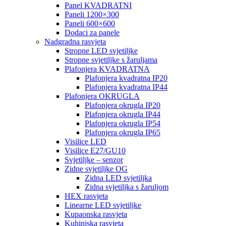
Panel KVADRATNI
Paneli 1200×300
Paneli 600×600
Dodaci za panele
Nadgradna rasvjeta
Stropne LED svjetiljke
Stropne svjetiljke s žaruljama
Plafonjera KVADRATNA
Plafonjera kvadratna IP20
Plafonjera kvadratna IP44
Plafonjera OKRUGLA
Plafonjera okrugla IP20
Plafonjera okrugla IP44
Plafonjera okrugla IP54
Plafonjera okrugla IP65
Visilice LED
Visilice E27/GU10
Svjetiljke – senzor
Zidne svjetiljke OG
Zidna LED svjetiljka
Zidna svjetiljka s žaruljom
HEX rasvjeta
Linearne LED svjetiljke
Kupaonska rasvjeta
Kuhinjska rasvjeta