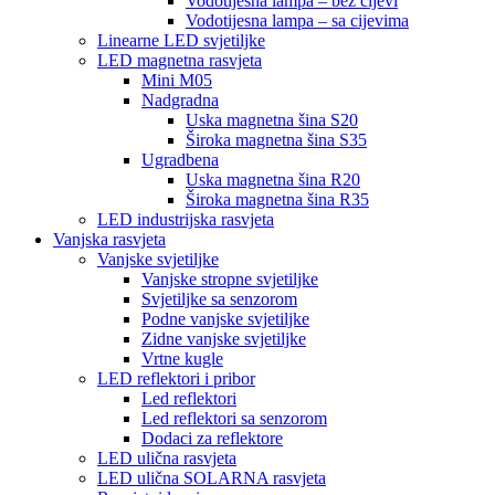
Vodotijesna lampa – bez cijevi
Vodotijesna lampa – sa cijevima
Linearne LED svjetiljke
LED magnetna rasvjeta
Mini M05
Nadgradna
Uska magnetna šina S20
Široka magnetna šina S35
Ugradbena
Uska magnetna šina R20
Široka magnetna šina R35
LED industrijska rasvjeta
Vanjska rasvjeta
Vanjske svjetiljke
Vanjske stropne svjetiljke
Svjetiljke sa senzorom
Podne vanjske svjetiljke
Zidne vanjske svjetiljke
Vrtne kugle
LED reflektori i pribor
Led reflektori
Led reflektori sa senzorom
Dodaci za reflektore
LED ulična rasvjeta
LED ulična SOLARNA rasvjeta