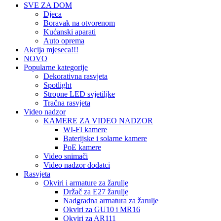
SVE ZA DOM
Djeca
Boravak na otvorenom
Kućanski aparati
Auto oprema
Akcija mjeseca!!!
NOVO
Popularne kategorije
Dekorativna rasvjeta
Spotlight
Stropne LED svjetiljke
Tračna rasvjeta
Video nadzor
KAMERE ZA VIDEO NADZOR
WI-FI kamere
Baterijske i solarne kamere
PoE kamere
Video snimači
Video nadzor dodatci
Rasvjeta
Okviri i armature za žarulje
Držač za E27 žarulje
Nadgradna armatura za žarulje
Okviri za GU10 i MR16
Okviri za AR111