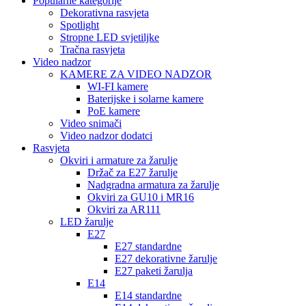
Popularne kategorije
Dekorativna rasvjeta
Spotlight
Stropne LED svjetiljke
Tračna rasvjeta
Video nadzor
KAMERE ZA VIDEO NADZOR
WI-FI kamere
Baterijske i solarne kamere
PoE kamere
Video snimači
Video nadzor dodatci
Rasvjeta
Okviri i armature za žarulje
Držač za E27 žarulje
Nadgradna armatura za žarulje
Okviri za GU10 i MR16
Okviri za AR111
LED žarulje
E27
E27 standardne
E27 dekorativne žarulje
E27 paketi žarulja
E14
E14 standardne