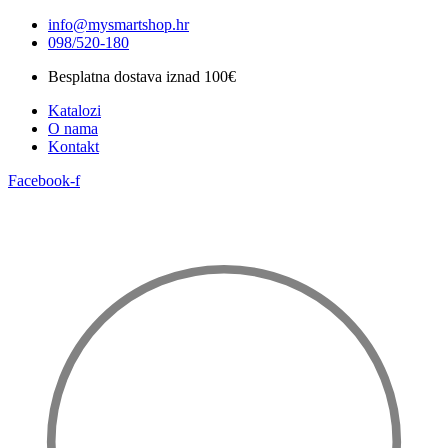
Idi
info@mysmartshop.hr
na
098/520-180
sadržaj
Besplatna dostava iznad 100€
Katalozi
O nama
Kontakt
Facebook-f