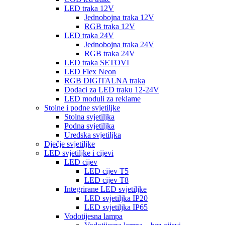
LED traka 12V
Jednobojna traka 12V
RGB traka 12V
LED traka 24V
Jednobojna traka 24V
RGB traka 24V
LED traka SETOVI
LED Flex Neon
RGB DIGITALNA traka
Dodaci za LED traku 12-24V
LED moduli za reklame
Stolne i podne svjetiljke
Stolna svjetiljka
Podna svjetiljka
Uredska svjetiljka
Dječje svjetiljke
LED svjetiljke i cijevi
LED cijev
LED cijev T5
LED cijev T8
Integrirane LED svjetiljke
LED svjetiljka IP20
LED svjetiljka IP65
Vodotijesna lampa