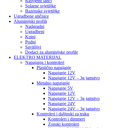
Rasvjetni lanci
Solarne svjetiljke
Bazenske svjetiljke
Ugradbene utičnice
Aluminijski profili
Nadgradni
Ugradbeni
Kutni
Podni
Savitljivi
Dodaci za aluminijske profile
ELEKTRO MATERIJAL
Napajanja i kontroleri
Plastično napajanje
Napajanje 12V
Napajanje 12V – 3g jamstvo
Metalno napajanje
Napajanje 5V
Napajanje 12V
Napajanje 12V – 3g jamstvo
Napajanje 24V
Napajanje 24V – 3g jamstvo
Kontroleri i daljinski za traku
Kontroleri i dimmeri
Zonski kontroleri