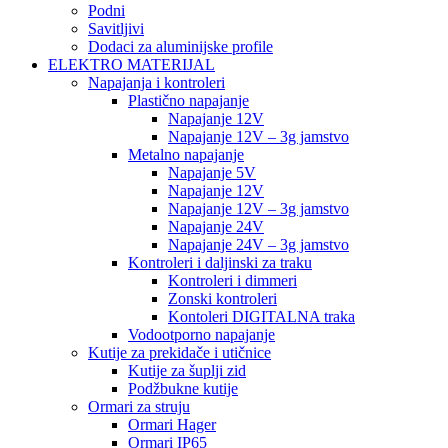
Podni
Savitljivi
Dodaci za aluminijske profile
ELEKTRO MATERIJAL
Napajanja i kontroleri
Plastično napajanje
Napajanje 12V
Napajanje 12V – 3g jamstvo
Metalno napajanje
Napajanje 5V
Napajanje 12V
Napajanje 12V – 3g jamstvo
Napajanje 24V
Napajanje 24V – 3g jamstvo
Kontroleri i daljinski za traku
Kontroleri i dimmeri
Zonski kontroleri
Kontoleri DIGITALNA traka
Vodootporno napajanje
Kutije za prekidače i utičnice
Kutije za šuplji zid
Podžbukne kutije
Ormari za struju
Ormari Hager
Ormari IP65