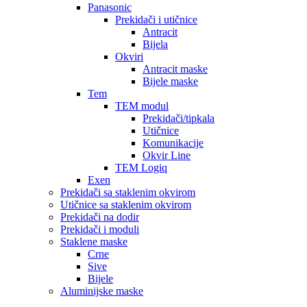
Panasonic
Prekidači i utičnice
Antracit
Bijela
Okviri
Antracit maske
Bijele maske
Tem
TEM modul
Prekidači/tipkala
Utičnice
Komunikacije
Okvir Line
TEM Logiq
Exen
Prekidači sa staklenim okvirom
Utičnice sa staklenim okvirom
Prekidači na dodir
Prekidači i moduli
Staklene maske
Crne
Sive
Bijele
Aluminijske maske