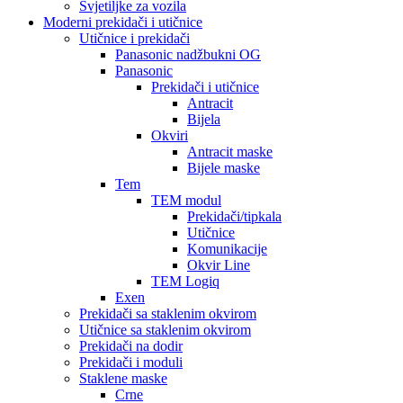
Svjetiljke za vozila
Moderni prekidači i utičnice
Utičnice i prekidači
Panasonic nadžbukni OG
Panasonic
Prekidači i utičnice
Antracit
Bijela
Okviri
Antracit maske
Bijele maske
Tem
TEM modul
Prekidači/tipkala
Utičnice
Komunikacije
Okvir Line
TEM Logiq
Exen
Prekidači sa staklenim okvirom
Utičnice sa staklenim okvirom
Prekidači na dodir
Prekidači i moduli
Staklene maske
Crne