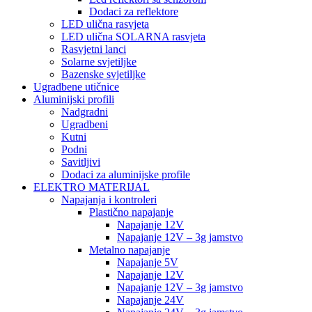
Dodaci za reflektore
LED ulična rasvjeta
LED ulična SOLARNA rasvjeta
Rasvjetni lanci
Solarne svjetiljke
Bazenske svjetiljke
Ugradbene utičnice
Aluminijski profili
Nadgradni
Ugradbeni
Kutni
Podni
Savitljivi
Dodaci za aluminijske profile
ELEKTRO MATERIJAL
Napajanja i kontroleri
Plastično napajanje
Napajanje 12V
Napajanje 12V – 3g jamstvo
Metalno napajanje
Napajanje 5V
Napajanje 12V
Napajanje 12V – 3g jamstvo
Napajanje 24V