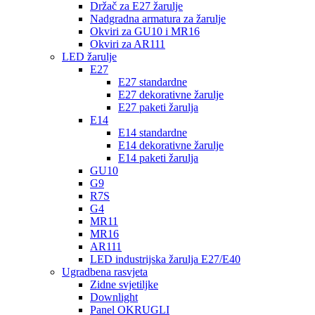
Držač za E27 žarulje
Nadgradna armatura za žarulje
Okviri za GU10 i MR16
Okviri za AR111
LED žarulje
E27
E27 standardne
E27 dekorativne žarulje
E27 paketi žarulja
E14
E14 standardne
E14 dekorativne žarulje
E14 paketi žarulja
GU10
G9
R7S
G4
MR11
MR16
AR111
LED industrijska žarulja E27/E40
Ugradbena rasvjeta
Zidne svjetiljke
Downlight
Panel OKRUGLI