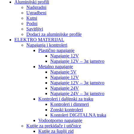
Aluminijski profili
Nadgradni
Ugradbeni
Kutni
Podni
Savitljivi
Dodaci za aluminijske profile
ELEKTRO MATERIJAL
Napajanja i kontroleri
Plastično napajanje
Napajanje 12V
Napajanje 12V – 3g jamstvo
Metalno napajanje
Napajanje 5V
Napajanje 12V
Napajanje 12V – 3g jamstvo
Napajanje 24V
Napajanje 24V – 3g jamstvo
Kontroleri i daljinski za traku
Kontroleri i dimmeri
Zonski kontroleri
Kontoleri DIGITALNA traka
Vodootporno napajanje
Kutije za prekidače i utičnice
Kutije za šuplji zid