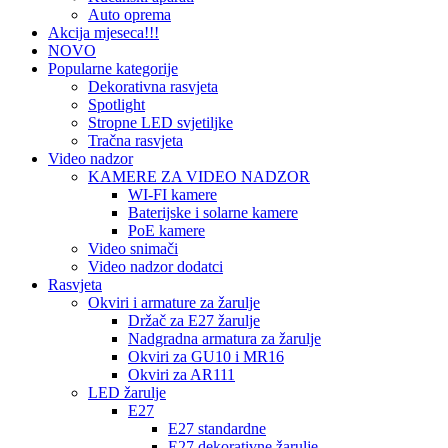
Auto oprema
Akcija mjeseca!!!
NOVO
Popularne kategorije
Dekorativna rasvjeta
Spotlight
Stropne LED svjetiljke
Tračna rasvjeta
Video nadzor
KAMERE ZA VIDEO NADZOR
WI-FI kamere
Baterijske i solarne kamere
PoE kamere
Video snimači
Video nadzor dodatci
Rasvjeta
Okviri i armature za žarulje
Držač za E27 žarulje
Nadgradna armatura za žarulje
Okviri za GU10 i MR16
Okviri za AR111
LED žarulje
E27
E27 standardne
E27 dekorativne žarulje