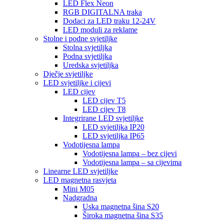
LED Flex Neon
RGB DIGITALNA traka
Dodaci za LED traku 12-24V
LED moduli za reklame
Stolne i podne svjetiljke
Stolna svjetiljka
Podna svjetiljka
Uredska svjetiljka
Dječje svjetiljke
LED svjetiljke i cijevi
LED cijev
LED cijev T5
LED cijev T8
Integrirane LED svjetiljke
LED svjetiljka IP20
LED svjetiljka IP65
Vodotijesna lampa
Vodotijesna lampa – bez cijevi
Vodotijesna lampa – sa cijevima
Linearne LED svjetiljke
LED magnetna rasvjeta
Mini M05
Nadgradna
Uska magnetna šina S20
Široka magnetna šina S35