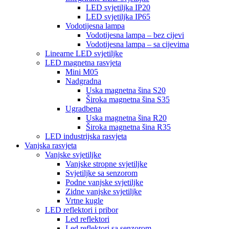
LED svjetiljka IP20
LED svjetiljka IP65
Vodotijesna lampa
Vodotijesna lampa – bez cijevi
Vodotijesna lampa – sa cijevima
Linearne LED svjetiljke
LED magnetna rasvjeta
Mini M05
Nadgradna
Uska magnetna šina S20
Široka magnetna šina S35
Ugradbena
Uska magnetna šina R20
Široka magnetna šina R35
LED industrijska rasvjeta
Vanjska rasvjeta
Vanjske svjetiljke
Vanjske stropne svjetiljke
Svjetiljke sa senzorom
Podne vanjske svjetiljke
Zidne vanjske svjetiljke
Vrtne kugle
LED reflektori i pribor
Led reflektori
Led reflektori sa senzorom