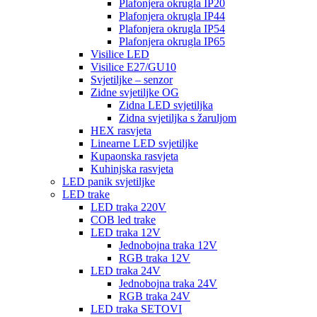
Plafonjera okrugla IP20
Plafonjera okrugla IP44
Plafonjera okrugla IP54
Plafonjera okrugla IP65
Visilice LED
Visilice E27/GU10
Svjetiljke – senzor
Zidne svjetiljke OG
Zidna LED svjetiljka
Zidna svjetiljka s žaruljom
HEX rasvjeta
Linearne LED svjetiljke
Kupaonska rasvjeta
Kuhinjska rasvjeta
LED panik svjetiljke
LED trake
LED traka 220V
COB led trake
LED traka 12V
Jednobojna traka 12V
RGB traka 12V
LED traka 24V
Jednobojna traka 24V
RGB traka 24V
LED traka SETOVI