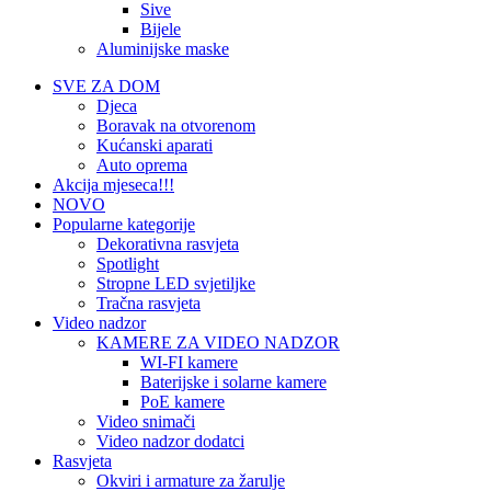
Sive
Bijele
Aluminijske maske
SVE ZA DOM
Djeca
Boravak na otvorenom
Kućanski aparati
Auto oprema
Akcija mjeseca!!!
NOVO
Popularne kategorije
Dekorativna rasvjeta
Spotlight
Stropne LED svjetiljke
Tračna rasvjeta
Video nadzor
KAMERE ZA VIDEO NADZOR
WI-FI kamere
Baterijske i solarne kamere
PoE kamere
Video snimači
Video nadzor dodatci
Rasvjeta
Okviri i armature za žarulje