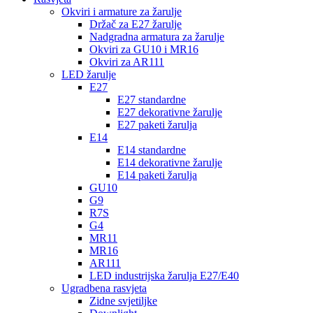
Okviri i armature za žarulje
Držač za E27 žarulje
Nadgradna armatura za žarulje
Okviri za GU10 i MR16
Okviri za AR111
LED žarulje
E27
E27 standardne
E27 dekorativne žarulje
E27 paketi žarulja
E14
E14 standardne
E14 dekorativne žarulje
E14 paketi žarulja
GU10
G9
R7S
G4
MR11
MR16
AR111
LED industrijska žarulja E27/E40
Ugradbena rasvjeta
Zidne svjetiljke