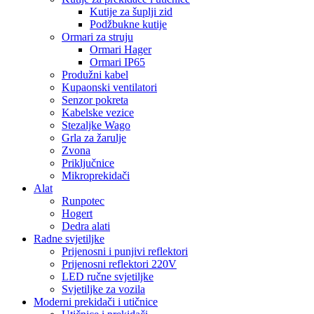
Kutije za šuplji zid
Podžbukne kutije
Ormari za struju
Ormari Hager
Ormari IP65
Produžni kabel
Kupaonski ventilatori
Senzor pokreta
Kabelske vezice
Stezaljke Wago
Grla za žarulje
Zvona
Priključnice
Mikroprekidači
Alat
Runpotec
Hogert
Dedra alati
Radne svjetiljke
Prijenosni i punjivi reflektori
Prijenosni reflektori 220V
LED ručne svjetiljke
Svjetiljke za vozila
Moderni prekidači i utičnice