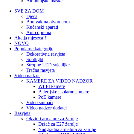
Aluminijske maske
SVE ZA DOM
Djeca
Boravak na otvorenom
Kućanski aparati
Auto oprema
Akcija mjeseca!!!
NOVO
Popularne kategorije
Dekorativna rasvjeta
Spotlight
Stropne LED svjetiljke
Tračna rasvjeta
Video nadzor
KAMERE ZA VIDEO NADZOR
WI-FI kamere
Baterijske i solarne kamere
PoE kamere
Video snimači
Video nadzor dodatci
Rasvjeta
Okviri i armature za žarulje
Držač za E27 žarulje
Nadgradna armatura za žarulje