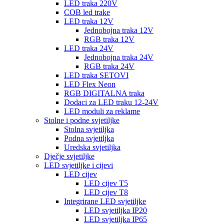
LED traka 220V
COB led trake
LED traka 12V
Jednobojna traka 12V
RGB traka 12V
LED traka 24V
Jednobojna traka 24V
RGB traka 24V
LED traka SETOVI
LED Flex Neon
RGB DIGITALNA traka
Dodaci za LED traku 12-24V
LED moduli za reklame
Stolne i podne svjetiljke
Stolna svjetiljka
Podna svjetiljka
Uredska svjetiljka
Dječje svjetiljke
LED svjetiljke i cijevi
LED cijev
LED cijev T5
LED cijev T8
Integrirane LED svjetiljke
LED svjetiljka IP20
LED svjetiljka IP65