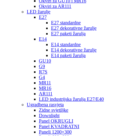
Okviri za GU10 i MR16
Okviri za AR111
LED žarulje
E27
E27 standardne
E27 dekorativne žarulje
E27 paketi žarulja
E14
E14 standardne
E14 dekorativne žarulje
E14 paketi žarulja
GU10
G9
R7S
G4
MR11
MR16
AR111
LED industrijska žarulja E27/E40
Ugradbena rasvjeta
Zidne svjetiljke
Downlight
Panel OKRUGLI
Panel KVADRATNI
Paneli 1200×300