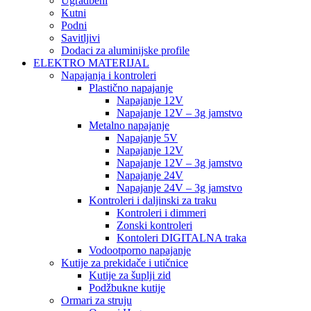
Ugradbeni
Kutni
Podni
Savitljivi
Dodaci za aluminijske profile
ELEKTRO MATERIJAL
Napajanja i kontroleri
Plastično napajanje
Napajanje 12V
Napajanje 12V – 3g jamstvo
Metalno napajanje
Napajanje 5V
Napajanje 12V
Napajanje 12V – 3g jamstvo
Napajanje 24V
Napajanje 24V – 3g jamstvo
Kontroleri i daljinski za traku
Kontroleri i dimmeri
Zonski kontroleri
Kontoleri DIGITALNA traka
Vodootporno napajanje
Kutije za prekidače i utičnice
Kutije za šuplji zid
Podžbukne kutije
Ormari za struju