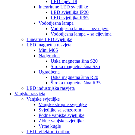
LED cijev T8
Integrirane LED svjetiljke
LED svjetiljka IP20
LED svjetiljka IP65
Vodotijesna lampa
Vodotijesna lampa – bez cijevi
Vodotijesna lampa – sa cijevima
Linearne LED svjetiljke
LED magnetna rasvjeta
Mini M05
Nadgradna
Uska magnetna šina S20
Široka magnetna šina S35
Ugradbena
Uska magnetna šina R20
Široka magnetna šina R35
LED industrijska rasvjeta
Vanjska rasvjeta
Vanjske svjetiljke
Vanjske stropne svjetiljke
Svjetiljke sa senzorom
Podne vanjske svjetiljke
Zidne vanjske svjetiljke
Vrtne kugle
LED reflektori i pribor