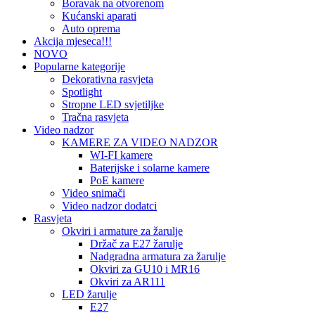
Boravak na otvorenom
Kućanski aparati
Auto oprema
Akcija mjeseca!!!
NOVO
Popularne kategorije
Dekorativna rasvjeta
Spotlight
Stropne LED svjetiljke
Tračna rasvjeta
Video nadzor
KAMERE ZA VIDEO NADZOR
WI-FI kamere
Baterijske i solarne kamere
PoE kamere
Video snimači
Video nadzor dodatci
Rasvjeta
Okviri i armature za žarulje
Držač za E27 žarulje
Nadgradna armatura za žarulje
Okviri za GU10 i MR16
Okviri za AR111
LED žarulje
E27