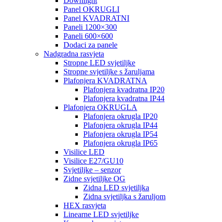
Downlight
Panel OKRUGLI
Panel KVADRATNI
Paneli 1200×300
Paneli 600×600
Dodaci za panele
Nadgradna rasvjeta
Stropne LED svjetiljke
Stropne svjetiljke s žaruljama
Plafonjera KVADRATNA
Plafonjera kvadratna IP20
Plafonjera kvadratna IP44
Plafonjera OKRUGLA
Plafonjera okrugla IP20
Plafonjera okrugla IP44
Plafonjera okrugla IP54
Plafonjera okrugla IP65
Visilice LED
Visilice E27/GU10
Svjetiljke – senzor
Zidne svjetiljke OG
Zidna LED svjetiljka
Zidna svjetiljka s žaruljom
HEX rasvjeta
Linearne LED svjetiljke