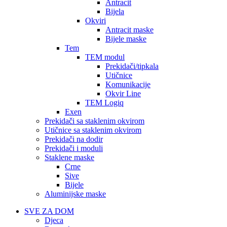
Antracit
Bijela
Okviri
Antracit maske
Bijele maske
Tem
TEM modul
Prekidači/tipkala
Utičnice
Komunikacije
Okvir Line
TEM Logiq
Exen
Prekidači sa staklenim okvirom
Utičnice sa staklenim okvirom
Prekidači na dodir
Prekidači i moduli
Staklene maske
Crne
Sive
Bijele
Aluminijske maske
SVE ZA DOM
Djeca