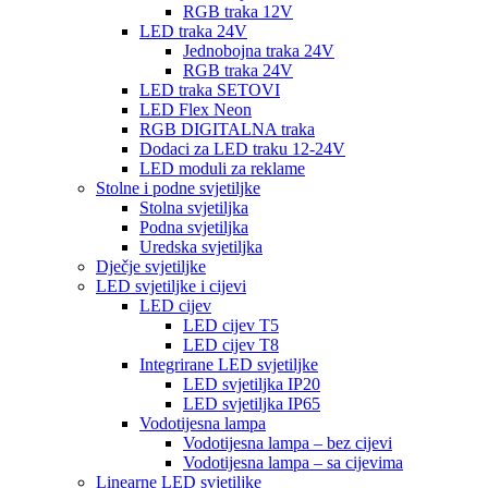
RGB traka 12V
LED traka 24V
Jednobojna traka 24V
RGB traka 24V
LED traka SETOVI
LED Flex Neon
RGB DIGITALNA traka
Dodaci za LED traku 12-24V
LED moduli za reklame
Stolne i podne svjetiljke
Stolna svjetiljka
Podna svjetiljka
Uredska svjetiljka
Dječje svjetiljke
LED svjetiljke i cijevi
LED cijev
LED cijev T5
LED cijev T8
Integrirane LED svjetiljke
LED svjetiljka IP20
LED svjetiljka IP65
Vodotijesna lampa
Vodotijesna lampa – bez cijevi
Vodotijesna lampa – sa cijevima
Linearne LED svjetiljke