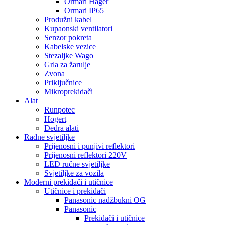
Ormari Hager
Ormari IP65
Produžni kabel
Kupaonski ventilatori
Senzor pokreta
Kabelske vezice
Stezaljke Wago
Grla za žarulje
Zvona
Priključnice
Mikroprekidači
Alat
Runpotec
Hogert
Dedra alati
Radne svjetiljke
Prijenosni i punjivi reflektori
Prijenosni reflektori 220V
LED ručne svjetiljke
Svjetiljke za vozila
Moderni prekidači i utičnice
Utičnice i prekidači
Panasonic nadžbukni OG
Panasonic
Prekidači i utičnice