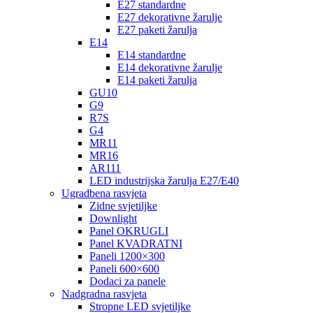
E27 standardne
E27 dekorativne žarulje
E27 paketi žarulja
E14
E14 standardne
E14 dekorativne žarulje
E14 paketi žarulja
GU10
G9
R7S
G4
MR11
MR16
AR111
LED industrijska žarulja E27/E40
Ugradbena rasvjeta
Zidne svjetiljke
Downlight
Panel OKRUGLI
Panel KVADRATNI
Paneli 1200×300
Paneli 600×600
Dodaci za panele
Nadgradna rasvjeta
Stropne LED svjetiljke