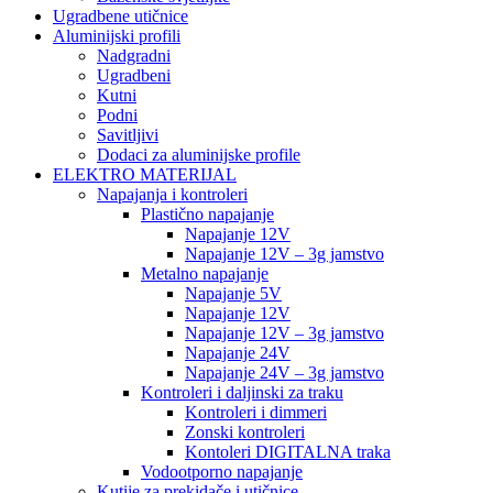
Ugradbene utičnice
Aluminijski profili
Nadgradni
Ugradbeni
Kutni
Podni
Savitljivi
Dodaci za aluminijske profile
ELEKTRO MATERIJAL
Napajanja i kontroleri
Plastično napajanje
Napajanje 12V
Napajanje 12V – 3g jamstvo
Metalno napajanje
Napajanje 5V
Napajanje 12V
Napajanje 12V – 3g jamstvo
Napajanje 24V
Napajanje 24V – 3g jamstvo
Kontroleri i daljinski za traku
Kontroleri i dimmeri
Zonski kontroleri
Kontoleri DIGITALNA traka
Vodootporno napajanje
Kutije za prekidače i utičnice