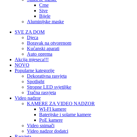
Crne
Sive
Bijele
Aluminijske maske
SVE ZA DOM
Djeca
Boravak na otvorenom
Kućanski aparati
Auto oprema
Akcija mjeseca!!!
NOVO
Popularne kategorije
Dekorativna rasvjeta
Spotlight
Stropne LED svjetiljke
Tračna rasvjeta
Video nadzor
KAMERE ZA VIDEO NADZOR
WI-FI kamere
Baterijske i solarne kamere
PoE kamere
Video snimači
Video nadzor dodatci
Rasvjeta