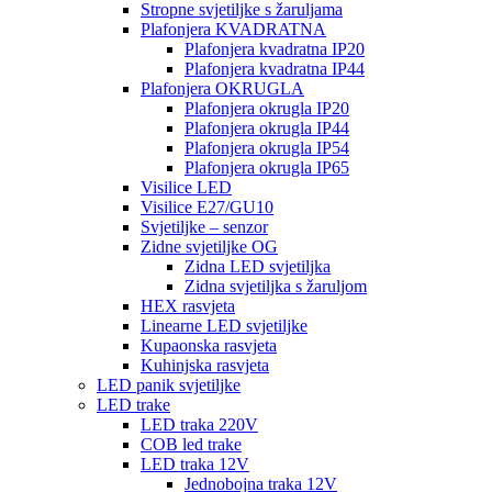
Stropne svjetiljke s žaruljama
Plafonjera KVADRATNA
Plafonjera kvadratna IP20
Plafonjera kvadratna IP44
Plafonjera OKRUGLA
Plafonjera okrugla IP20
Plafonjera okrugla IP44
Plafonjera okrugla IP54
Plafonjera okrugla IP65
Visilice LED
Visilice E27/GU10
Svjetiljke – senzor
Zidne svjetiljke OG
Zidna LED svjetiljka
Zidna svjetiljka s žaruljom
HEX rasvjeta
Linearne LED svjetiljke
Kupaonska rasvjeta
Kuhinjska rasvjeta
LED panik svjetiljke
LED trake
LED traka 220V
COB led trake
LED traka 12V
Jednobojna traka 12V