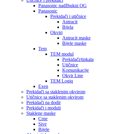
Utičnice i prekidači
Panasonic nadžbukni OG
Panasonic
Prekidači i utičnice
Antracit
Bijela
Okviri
Antracit maske
Bijele maske
Tem
TEM modul
Prekidači/tipkala
Utičnice
Komunikacije
Okvir Line
TEM Logiq
Exen
Prekidači sa staklenim okvirom
Utičnice sa staklenim okvirom
Prekidači na dodir
Prekidači i moduli
Staklene maske
Crne
Sive
Bijele