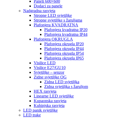
Paneli 600×600
Dodaci za panele
Nadgradna rasvjeta
Stropne LED svjetiljke
Stropne svjetiljke s žaruljama
Plafonjera KVADRATNA
Plafonjera kvadratna IP20
Plafonjera kvadratna IP44
Plafonjera OKRUGLA
Plafonjera okrugla IP20
Plafonjera okrugla IP44
Plafonjera okrugla IP54
Plafonjera okrugla IP65
Visilice LED
Visilice E27/GU10
Svjetiljke – senzor
Zidne svjetiljke OG
Zidna LED svjetiljka
Zidna svjetiljka s žaruljom
HEX rasvjeta
Linearne LED svjetiljke
Kupaonska rasvjeta
Kuhinjska rasvjeta
LED panik svjetiljke
LED trake