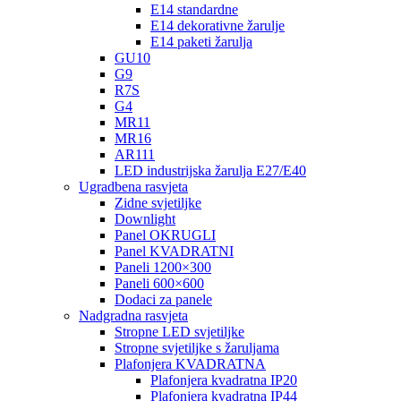
E14 standardne
E14 dekorativne žarulje
E14 paketi žarulja
GU10
G9
R7S
G4
MR11
MR16
AR111
LED industrijska žarulja E27/E40
Ugradbena rasvjeta
Zidne svjetiljke
Downlight
Panel OKRUGLI
Panel KVADRATNI
Paneli 1200×300
Paneli 600×600
Dodaci za panele
Nadgradna rasvjeta
Stropne LED svjetiljke
Stropne svjetiljke s žaruljama
Plafonjera KVADRATNA
Plafonjera kvadratna IP20
Plafonjera kvadratna IP44