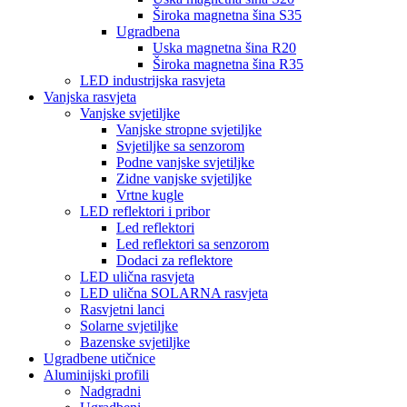
Široka magnetna šina S35
Ugradbena
Uska magnetna šina R20
Široka magnetna šina R35
LED industrijska rasvjeta
Vanjska rasvjeta
Vanjske svjetiljke
Vanjske stropne svjetiljke
Svjetiljke sa senzorom
Podne vanjske svjetiljke
Zidne vanjske svjetiljke
Vrtne kugle
LED reflektori i pribor
Led reflektori
Led reflektori sa senzorom
Dodaci za reflektore
LED ulična rasvjeta
LED ulična SOLARNA rasvjeta
Rasvjetni lanci
Solarne svjetiljke
Bazenske svjetiljke
Ugradbene utičnice
Aluminijski profili
Nadgradni