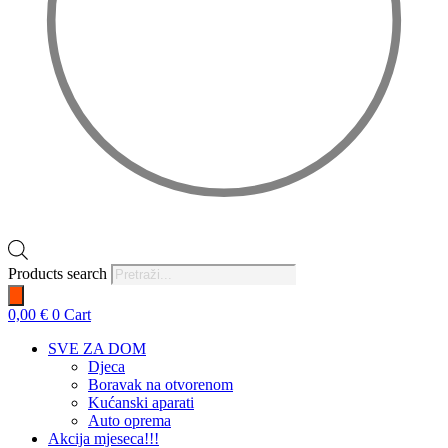
Products search
0,00
€
0
Cart
SVE ZA DOM
Djeca
Boravak na otvorenom
Kućanski aparati
Auto oprema
Akcija mjeseca!!!