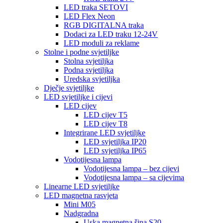
LED traka SETOVI
LED Flex Neon
RGB DIGITALNA traka
Dodaci za LED traku 12-24V
LED moduli za reklame
Stolne i podne svjetiljke
Stolna svjetiljka
Podna svjetiljka
Uredska svjetiljka
Dječje svjetiljke
LED svjetiljke i cijevi
LED cijev
LED cijev T5
LED cijev T8
Integrirane LED svjetiljke
LED svjetiljka IP20
LED svjetiljka IP65
Vodotijesna lampa
Vodotijesna lampa – bez cijevi
Vodotijesna lampa – sa cijevima
Linearne LED svjetiljke
LED magnetna rasvjeta
Mini M05
Nadgradna
Uska magnetna šina S20