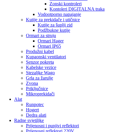
Zonski kontroleri
Kontoleri DIGITALNA traka
Vodootporno napajanje
Kutije za prekidače i utičnice
Kutije za šuplji zid
Podžbukne kutije
Ormari za struju
Ormari Hager
Ormari IP65
Produžni kabel
Kupaonski ventilatori
Senzor pokreta
Kabelske vezice
Stezaljke Wago
Grla za žarulje
Zvona
Priključnice
Mikroprekidači
Alat
Runpotec
Hogert
Dedra alati
Radne svjetiljke
Prijenosni i punjivi reflektori
Prijenosni reflektori 220V