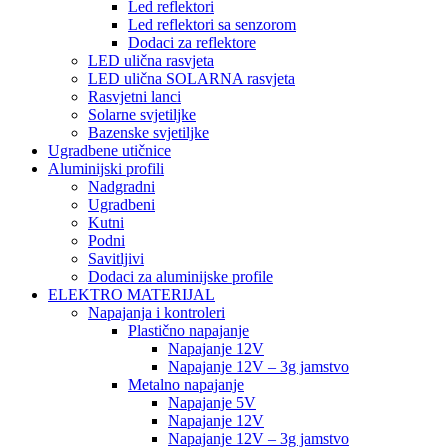
Led reflektori
Led reflektori sa senzorom
Dodaci za reflektore
LED ulična rasvjeta
LED ulična SOLARNA rasvjeta
Rasvjetni lanci
Solarne svjetiljke
Bazenske svjetiljke
Ugradbene utičnice
Aluminijski profili
Nadgradni
Ugradbeni
Kutni
Podni
Savitljivi
Dodaci za aluminijske profile
ELEKTRO MATERIJAL
Napajanja i kontroleri
Plastično napajanje
Napajanje 12V
Napajanje 12V – 3g jamstvo
Metalno napajanje
Napajanje 5V
Napajanje 12V
Napajanje 12V – 3g jamstvo