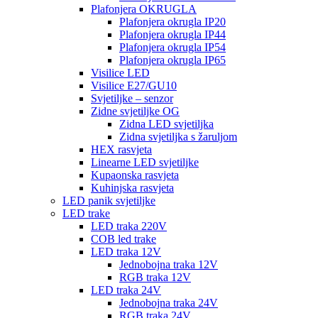
Plafonjera OKRUGLA
Plafonjera okrugla IP20
Plafonjera okrugla IP44
Plafonjera okrugla IP54
Plafonjera okrugla IP65
Visilice LED
Visilice E27/GU10
Svjetiljke – senzor
Zidne svjetiljke OG
Zidna LED svjetiljka
Zidna svjetiljka s žaruljom
HEX rasvjeta
Linearne LED svjetiljke
Kupaonska rasvjeta
Kuhinjska rasvjeta
LED panik svjetiljke
LED trake
LED traka 220V
COB led trake
LED traka 12V
Jednobojna traka 12V
RGB traka 12V
LED traka 24V
Jednobojna traka 24V
RGB traka 24V