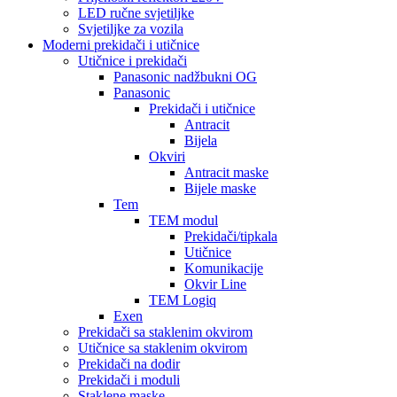
LED ručne svjetiljke
Svjetiljke za vozila
Moderni prekidači i utičnice
Utičnice i prekidači
Panasonic nadžbukni OG
Panasonic
Prekidači i utičnice
Antracit
Bijela
Okviri
Antracit maske
Bijele maske
Tem
TEM modul
Prekidači/tipkala
Utičnice
Komunikacije
Okvir Line
TEM Logiq
Exen
Prekidači sa staklenim okvirom
Utičnice sa staklenim okvirom
Prekidači na dodir
Prekidači i moduli
Staklene maske