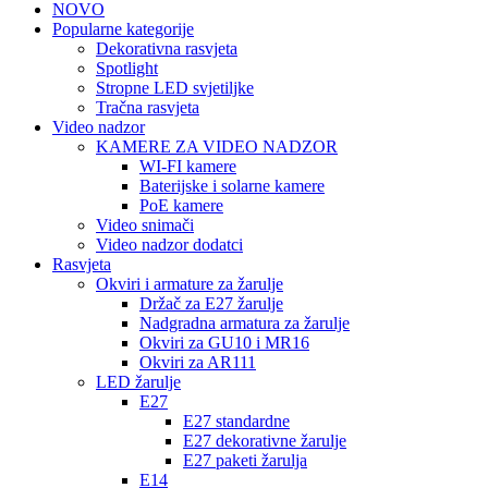
NOVO
Popularne kategorije
Dekorativna rasvjeta
Spotlight
Stropne LED svjetiljke
Tračna rasvjeta
Video nadzor
KAMERE ZA VIDEO NADZOR
WI-FI kamere
Baterijske i solarne kamere
PoE kamere
Video snimači
Video nadzor dodatci
Rasvjeta
Okviri i armature za žarulje
Držač za E27 žarulje
Nadgradna armatura za žarulje
Okviri za GU10 i MR16
Okviri za AR111
LED žarulje
E27
E27 standardne
E27 dekorativne žarulje
E27 paketi žarulja
E14