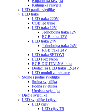
Kupaonska rasvjeta
Kuhinjska rasvjeta
LED panik svjetiljke
LED trake
LED traka 220V
COB led trake
LED traka 12V
Jednobojna traka 12V
RGB traka 12V
LED traka 24V
Jednobojna traka 24V
RGB traka 24V
LED traka SETOVI
LED Flex Neon
RGB DIGITALNA traka
Dodaci za LED traku 12-24V
LED moduli za reklame
Stolne i podne svjetiljke
Stolna svjetiljka
Podna svjetiljka
Uredska svjetiljka
Dječje svjetiljke
LED svjetiljke i cijevi
LED cijev
LED cijev T5