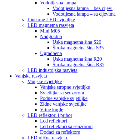
Vodotijesna lampa
Vodotijesna lampa – bez cijevi
Vodotijesna lampa – sa cijevima
Linearne LED svjetiljke
LED magnetna rasvjeta
Mini M05
Nadgradna
Uska magnetna šina S20
Široka magnetna šina S35
Ugradbena
Uska magnetna šina R20
Široka magnetna šina R35
LED industrijska rasvjeta
Vanjska rasvjeta
Vanjske svjetiljke
Vanjske stropne svjetiljke
Svjetiljke sa senzorom
Podne vanjske svjetiljke
Zidne vanjske svjetiljke
Vrtne kugle
LED reflektori i pribor
Led reflektori
Led reflektori sa senzorom
Dodaci za reflektore
LED ulična rasvjeta