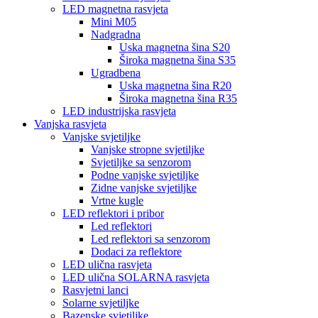
LED magnetna rasvjeta
Mini M05
Nadgradna
Uska magnetna šina S20
Široka magnetna šina S35
Ugradbena
Uska magnetna šina R20
Široka magnetna šina R35
LED industrijska rasvjeta
Vanjska rasvjeta
Vanjske svjetiljke
Vanjske stropne svjetiljke
Svjetiljke sa senzorom
Podne vanjske svjetiljke
Zidne vanjske svjetiljke
Vrtne kugle
LED reflektori i pribor
Led reflektori
Led reflektori sa senzorom
Dodaci za reflektore
LED ulična rasvjeta
LED ulična SOLARNA rasvjeta
Rasvjetni lanci
Solarne svjetiljke
Bazenske svjetiljke