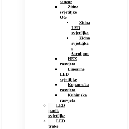
senzor
Zidne
svjetiljke
OG
Zidna
LED
svjetiljka
Zidna
svjetiljka
s
žaruljom
HEX
rasvjeta
Linearne
LED
svjetiljke
Kupaonska
rasvjeta
Kuhinjska
rasvjeta
LED
panik
svjetiljke
LED
trake