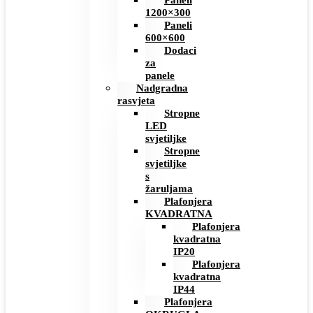
Paneli
1200×300
Paneli
600×600
Dodaci
za
panele
Nadgradna
rasvjeta
Stropne
LED
svjetiljke
Stropne
svjetiljke
s
žaruljama
Plafonjera
KVADRATNA
Plafonjera
kvadratna
IP20
Plafonjera
kvadratna
IP44
Plafonjera