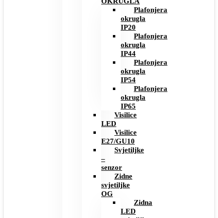
OKRUGLA
Plafonjera
okrugla
IP20
Plafonjera
okrugla
IP44
Plafonjera
okrugla
IP54
Plafonjera
okrugla
IP65
Visilice
LED
Visilice
E27/GU10
Svjetiljke
–
senzor
Zidne
svjetiljke
OG
Zidna
LED