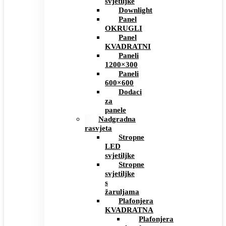
svjetiljke
Downlight
Panel
OKRUGLI
Panel
KVADRATNI
Paneli
1200×300
Paneli
600×600
Dodaci
za
panele
Nadgradna
rasvjeta
Stropne
LED
svjetiljke
Stropne
svjetiljke
s
žaruljama
Plafonjera
KVADRATNA
Plafonjera