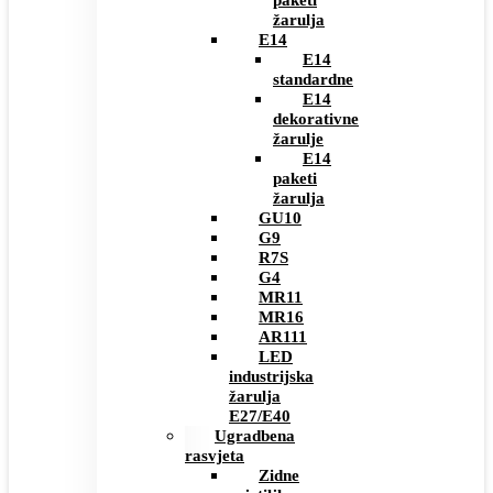
paketi
žarulja
E14
E14
standardne
E14
dekorativne
žarulje
E14
paketi
žarulja
GU10
G9
R7S
G4
MR11
MR16
AR111
LED
industrijska
žarulja
E27/E40
Ugradbena
rasvjeta
Zidne