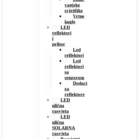
vanjske
svjetiljke
Vrtne
kugle
LED
reflektori
i
pribor
Led
reflektori
Led
reflektori
sa
senzorom
Dodaci
za
reflektore
LED
ulična
rasvjeta
LED
ulična
SOLARNA
rasvjeta