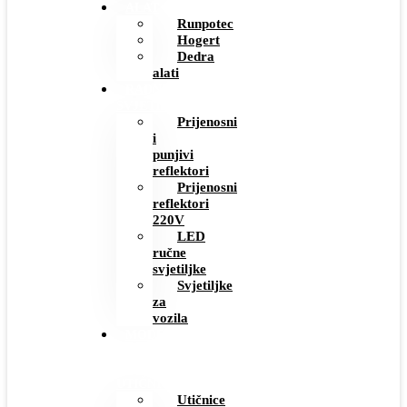
ALAT
Runpotec
Hogert
Dedra
alati
RADNE
SVJETILJKE
Prijenosni
i
punjivi
reflektori
Prijenosni
reflektori
220V
LED
ručne
svjetiljke
Svjetiljke
za
vozila
MODERNI
PREKIDAČI
I
UTIČNICE
Utičnice