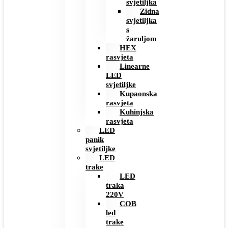
svjetiljka
Zidna
svjetiljka
s
žaruljom
HEX
rasvjeta
Linearne
LED
svjetiljke
Kupaonska
rasvjeta
Kuhinjska
rasvjeta
LED
panik
svjetiljke
LED
trake
LED
traka
220V
COB
led
trake