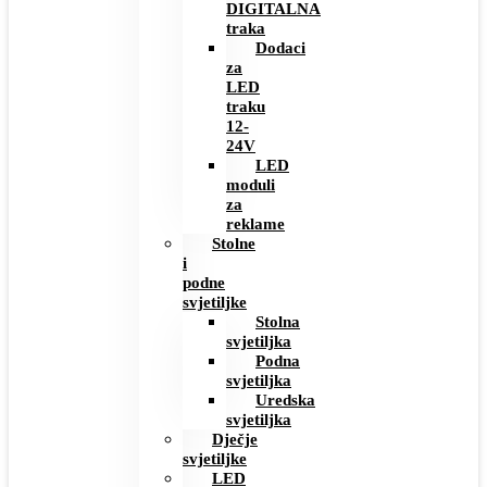
DIGITALNA
traka
Dodaci
za
LED
traku
12-
24V
LED
moduli
za
reklame
Stolne
i
podne
svjetiljke
Stolna
svjetiljka
Podna
svjetiljka
Uredska
svjetiljka
Dječje
svjetiljke
LED