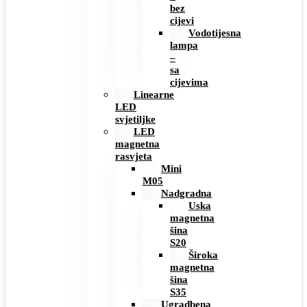
bez
cijevi
Vodotijesna
lampa
–
sa
cijevima
Linearne
LED
svjetiljke
LED
magnetna
rasvjeta
Mini
M05
Nadgradna
Uska
magnetna
šina
S20
Široka
magnetna
šina
S35
Ugradbena