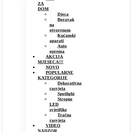
ZA
DOM
Djeca
Boravak
na
otvorenom
Kućanski
aparati
Auto
oprema
AKCIJA
MJESECA!!!
NOVO
POPULARNE
KATEGORIJE
Dekorativna
rasvjeta
Spotlight
Stropne
LED
svjetiljke
Tračna
rasvjeta
VIDEO
NADZOR