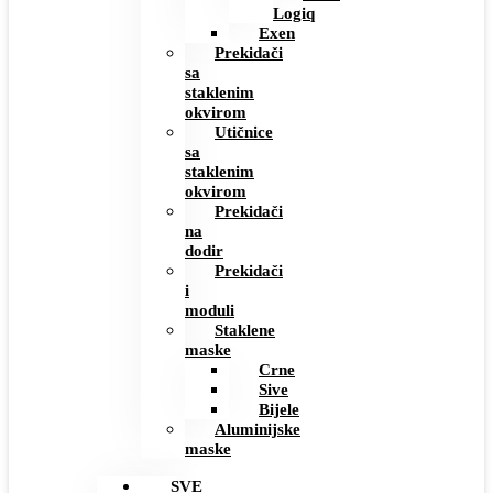
Logiq
Exen
Prekidači
sa
staklenim
okvirom
Utičnice
sa
staklenim
okvirom
Prekidači
na
dodir
Prekidači
i
moduli
Staklene
maske
Crne
Sive
Bijele
Aluminijske
maske
SVE