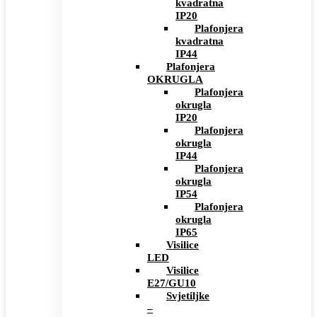
kvadratna
IP20
Plafonjera
kvadratna
IP44
Plafonjera
OKRUGLA
Plafonjera
okrugla
IP20
Plafonjera
okrugla
IP44
Plafonjera
okrugla
IP54
Plafonjera
okrugla
IP65
Visilice
LED
Visilice
E27/GU10
Svjetiljke
–