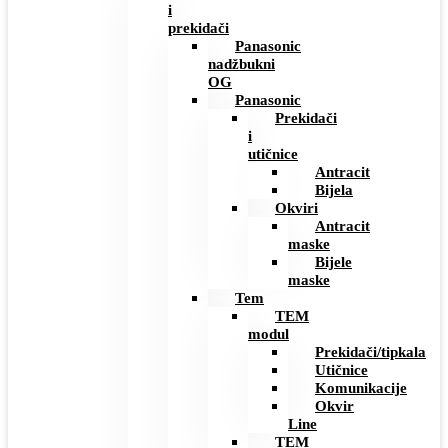
i
prekidači
Panasonic
nadžbukni
OG
Panasonic
Prekidači
i
utičnice
Antracit
Bijela
Okviri
Antracit
maske
Bijele
maske
Tem
TEM
modul
Prekidači/tipkala
Utičnice
Komunikacije
Okvir
Line
TEM