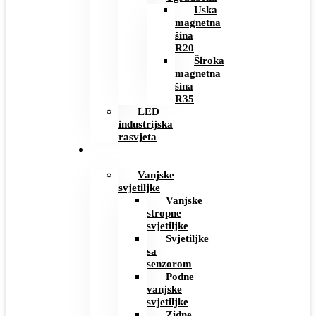
Uska
magnetna
šina
R20
Široka
magnetna
šina
R35
LED
industrijska
rasvjeta
VANJSKA
RASVJETA
Vanjske
svjetiljke
Vanjske
stropne
svjetiljke
Svjetiljke
sa
senzorom
Podne
vanjske
svjetiljke
Zidne