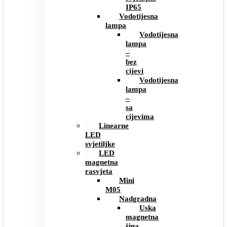
IP65
Vodotijesna
lampa
Vodotijesna
lampa
–
bez
cijevi
Vodotijesna
lampa
–
sa
cijevima
Linearne
LED
svjetiljke
LED
magnetna
rasvjeta
Mini
M05
Nadgradna
Uska
magnetna
šina