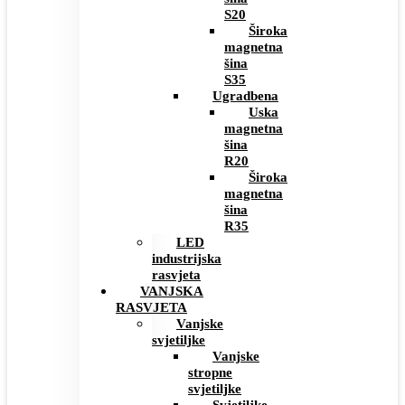
S20
Široka
magnetna
šina
S35
Ugradbena
Uska
magnetna
šina
R20
Široka
magnetna
šina
R35
LED
industrijska
rasvjeta
VANJSKA
RASVJETA
Vanjske
svjetiljke
Vanjske
stropne
svjetiljke