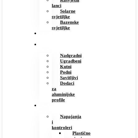
Rasvjetni
lanci
Solarne
svjetiljke
Bazenske
svjetiljke
UGRADBENE
UTIČNICE
ALUMINIJSKI
PROFILI
Nadgradni
Ugradbeni
Kutni
Podni
Savitljivi
Dodaci
za
aluminijske
profile
ELEKTRO
MATERIJAL
Napajanja
i
kontroleri
Plastično