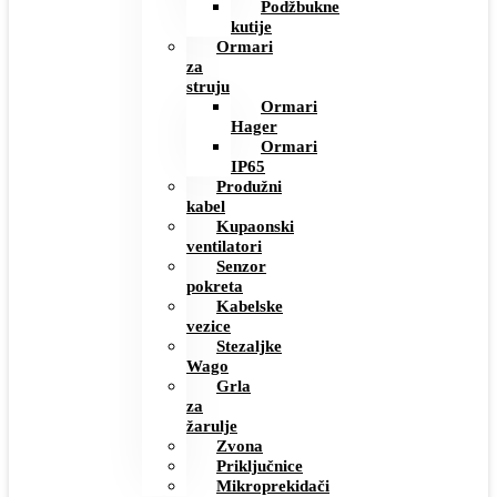
Podžbukne
kutije
Ormari
za
struju
Ormari
Hager
Ormari
IP65
Produžni
kabel
Kupaonski
ventilatori
Senzor
pokreta
Kabelske
vezice
Stezaljke
Wago
Grla
za
žarulje
Zvona
Priključnice
Mikroprekidači