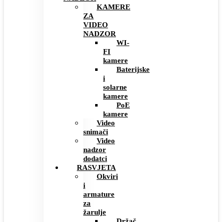
KAMERE
ZA
VIDEO
NADZOR
WI-
FI
kamere
Baterijske
i
solarne
kamere
PoE
kamere
Video
snimači
Video
nadzor
dodatci
RASVJETA
Okviri
i
armature
za
žarulje
Držač