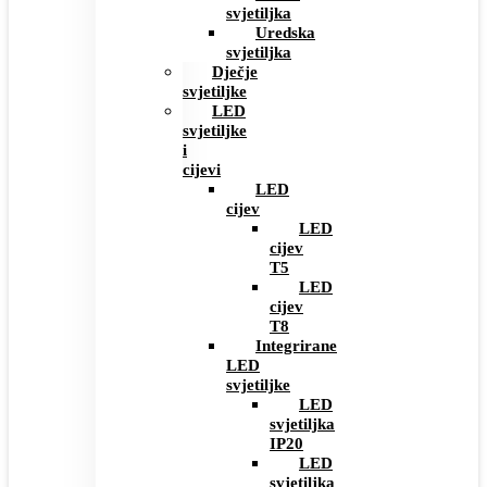
svjetiljka
Uredska
svjetiljka
Dječje
svjetiljke
LED
svjetiljke
i
cijevi
LED
cijev
LED
cijev
T5
LED
cijev
T8
Integrirane
LED
svjetiljke
LED
svjetiljka
IP20
LED
svjetiljka