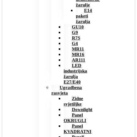
žarulje
E14
paketi
žarulja
GU10
G9
R7S
G4
MR11
MR16
AR111
LED
industrijska
žarulja
E27/E40
Ugradbena
rasvjeta
Zidne
svjetiljke
Downlight
Panel
OKRUGLI
Panel
KVADRATNI