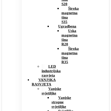
S20
Široka
magnetna
šina
S35
Ugradbena
Uska
magnetna
šina
R20
Široka
magnetna
šina
R35
LED
industrijska
rasvjeta
VANJSKA
RASVJETA
Vanjske
svjetiljke
Vanjske
stropne
svjetiljke