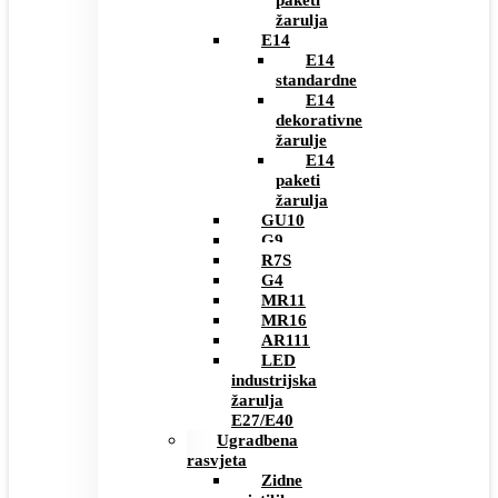
paketi
žarulja
E14
E14
standardne
E14
dekorativne
žarulje
E14
paketi
žarulja
GU10
G9
R7S
G4
MR11
MR16
AR111
LED
industrijska
žarulja
E27/E40
Ugradbena
rasvjeta
Zidne