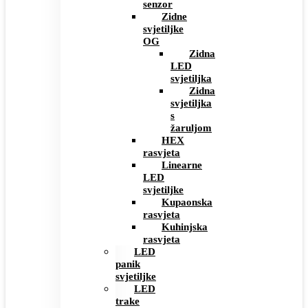
senzor
Zidne
svjetiljke
OG
Zidna
LED
svjetiljka
Zidna
svjetiljka
s
žaruljom
HEX
rasvjeta
Linearne
LED
svjetiljke
Kupaonska
rasvjeta
Kuhinjska
rasvjeta
LED
panik
svjetiljke
LED
trake