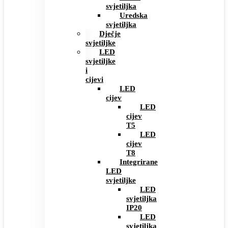
svjetiljka
Uredska
svjetiljka
Dječje
svjetiljke
LED
svjetiljke
i
cijevi
LED
cijev
LED
cijev
T5
LED
cijev
T8
Integrirane
LED
svjetiljke
LED
svjetiljka
IP20
LED
svjetiljka