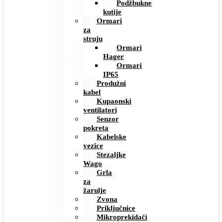
Podžbukne
kutije
Ormari
za
struju
Ormari
Hager
Ormari
IP65
Produžni
kabel
Kupaonski
ventilatori
Senzor
pokreta
Kabelske
vezice
Stezaljke
Wago
Grla
za
žarulje
Zvona
Priključnice
Mikroprekidači