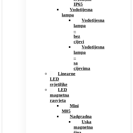
IP65
Vodotijesna
lampa
Vodotijesna
lampa
–
bez
cijevi
Vodotijesna
lampa
–
sa
cijevima
Linearne
LED
svjetiljke
LED
magnetna
rasvjeta
Mini
M05
Nadgradna
Uska
magnetna
šina