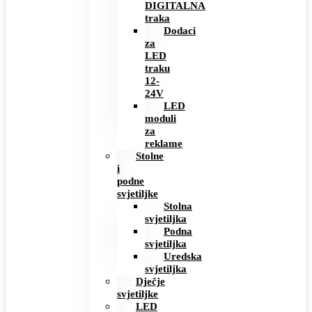
DIGITALNA
traka
Dodaci
za
LED
traku
12-
24V
LED
moduli
za
reklame
Stolne
i
podne
svjetiljke
Stolna
svjetiljka
Podna
svjetiljka
Uredska
svjetiljka
Dječje
svjetiljke
LED