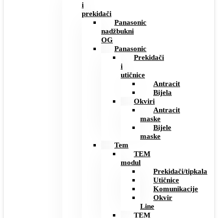
i
prekidači
Panasonic
nadžbukni
OG
Panasonic
Prekidači
i
utičnice
Antracit
Bijela
Okviri
Antracit
maske
Bijele
maske
Tem
TEM
modul
Prekidači/tipkala
Utičnice
Komunikacije
Okvir
Line
TEM