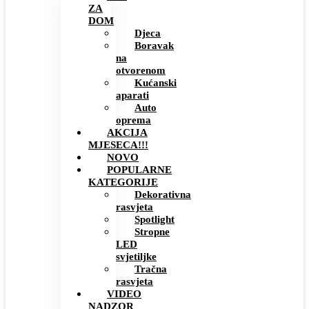
ZA
DOM
Djeca
Boravak
na
otvorenom
Kućanski
aparati
Auto
oprema
AKCIJA
MJESECA!!!
NOVO
POPULARNE
KATEGORIJE
Dekorativna
rasvjeta
Spotlight
Stropne
LED
svjetiljke
Tračna
rasvjeta
VIDEO
NADZOR