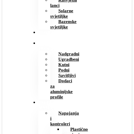
Rasvjetni
lanci
Solarne
svjetiljke
Bazenske
svjetiljke
UGRADBENE
UTIČNICE
ALUMINIJSKI
PROFILI
Nadgradni
Ugradbeni
Kutni
Podni
Savitljivi
Dodaci
za
aluminijske
profile
ELEKTRO
MATERIJAL
Napajanja
i
kontroleri
Plastično