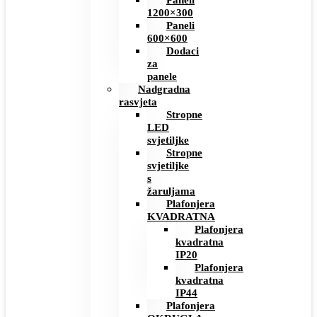
Paneli
1200×300
Paneli
600×600
Dodaci
za
panele
Nadgradna
rasvjeta
Stropne
LED
svjetiljke
Stropne
svjetiljke
s
žaruljama
Plafonjera
KVADRATNA
Plafonjera
kvadratna
IP20
Plafonjera
kvadratna
IP44
Plafonjera