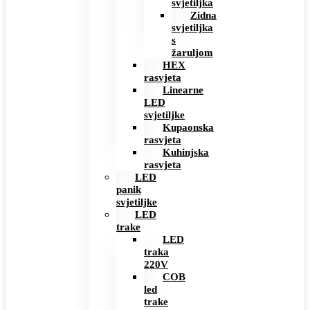
svjetiljka
Zidna
svjetiljka
s
žaruljom
HEX
rasvjeta
Linearne
LED
svjetiljke
Kupaonska
rasvjeta
Kuhinjska
rasvjeta
LED
panik
svjetiljke
LED
trake
LED
traka
220V
COB
led
trake