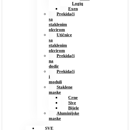
Logiq
Exen
Prekidači
sa
staklenim
okvirom
Utičnice
sa
staklenim
okvirom
Prekidači
na
dodir
Prekidači
i
moduli
Staklene
maske
Crne
Sive
Bijele
Aluminijske
maske
SVE