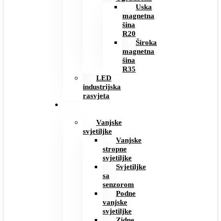
Uska
magnetna
šina
R20
Široka
magnetna
šina
R35
LED
industrijska
rasvjeta
VANJSKA
RASVJETA
Vanjske
svjetiljke
Vanjske
stropne
svjetiljke
Svjetiljke
sa
senzorom
Podne
vanjske
svjetiljke
Zidne