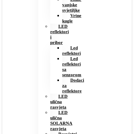
vanjske
svjetiljke
Vrtne
kugle
LED
reflektori
i
pribor
Led
reflektori
Led
reflektori
sa
senzorom
Dodaci
za
reflektore
LED
ulična
rasvjeta
LED
ulična
SOLARNA
rasvjeta