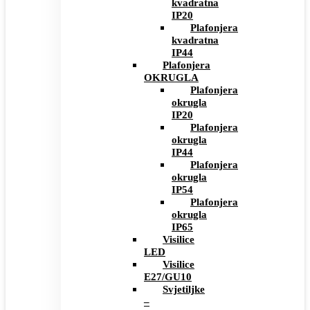
kvadratna
IP20
Plafonjera
kvadratna
IP44
Plafonjera
OKRUGLA
Plafonjera
okrugla
IP20
Plafonjera
okrugla
IP44
Plafonjera
okrugla
IP54
Plafonjera
okrugla
IP65
Visilice
LED
Visilice
E27/GU10
Svjetiljke
–