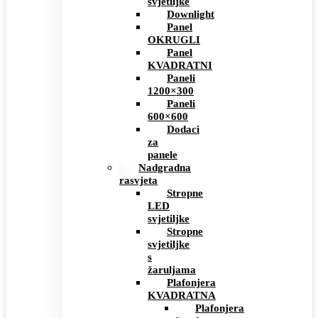
svjetiljke
Downlight
Panel
OKRUGLI
Panel
KVADRATNI
Paneli
1200×300
Paneli
600×600
Dodaci
za
panele
Nadgradna
rasvjeta
Stropne
LED
svjetiljke
Stropne
svjetiljke
s
žaruljama
Plafonjera
KVADRATNA
Plafonjera