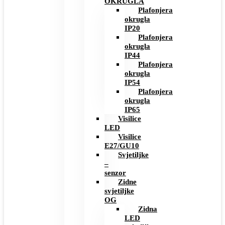
OKRUGLA
Plafonjera
okrugla
IP20
Plafonjera
okrugla
IP44
Plafonjera
okrugla
IP54
Plafonjera
okrugla
IP65
Visilice
LED
Visilice
E27/GU10
Svjetiljke
–
senzor
Zidne
svjetiljke
OG
Zidna
LED