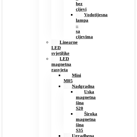
bez
cijevi
Vodotijesna
lampa
–
sa
cijevima
Linearne
LED
svjetiljke
LED
magnetna
rasvjeta
Mini
M05
Nadgradna
Uska
magnetna
šina
S20
Široka
magnetna
šina
S35
Ugradbena