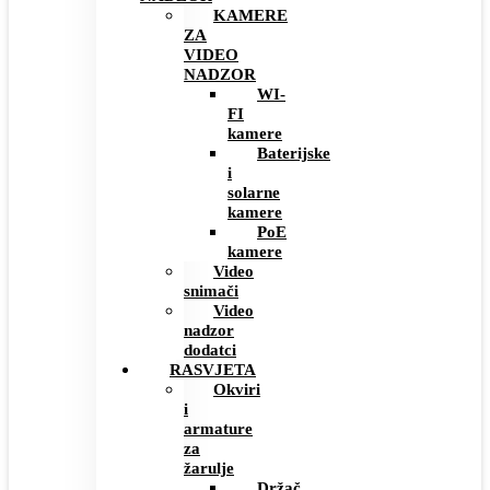
KAMERE
ZA
VIDEO
NADZOR
WI-
FI
kamere
Baterijske
i
solarne
kamere
PoE
kamere
Video
snimači
Video
nadzor
dodatci
RASVJETA
Okviri
i
armature
za
žarulje
Držač