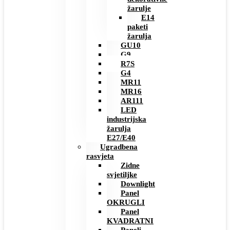
žarulje
E14
paketi
žarulja
GU10
G9
R7S
G4
MR11
MR16
AR111
LED
industrijska
žarulja
E27/E40
Ugradbena
rasvjeta
Zidne
svjetiljke
Downlight
Panel
OKRUGLI
Panel
KVADRATNI