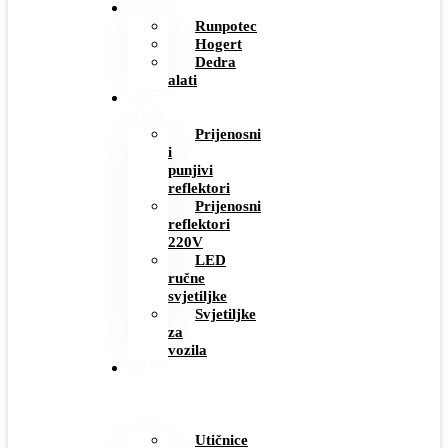
ALAT
Runpotec
Hogert
Dedra
alati
RADNE
SVJETILJKE
Prijenosni
i
punjivi
reflektori
Prijenosni
reflektori
220V
LED
ručne
svjetiljke
Svjetiljke
za
vozila
MODERNI
PREKIDAČI
I
UTIČNICE
Utičnice