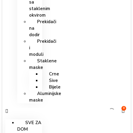
sa
staklenim
okvirom
Prekidači
na
dodir
Prekidači
i
moduli
Staklene
maske
Crne
Sive
Bijele
Aluminijske
maske
0
SVE ZA
DOM