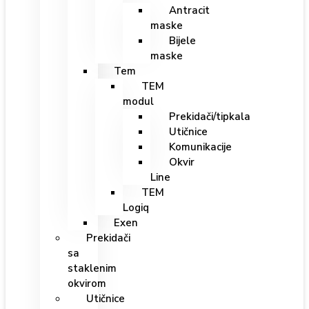
Antracit
maske
Bijele
maske
Tem
TEM
modul
Prekidači/tipkala
Utičnice
Komunikacije
Okvir
Line
TEM
Logiq
Exen
Prekidači
sa
staklenim
okvirom
Utičnice