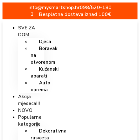
info@mysmartshop.hr
098/520-180
Besplatna dostava iznad 100€
SVE ZA
DOM
Djeca
Boravak
na
otvorenom
Kućanski
aparati
Auto
oprema
Akcija
mjeseca!!!
NOVO
Popularne
kategorije
Dekorativna
rasvjeta