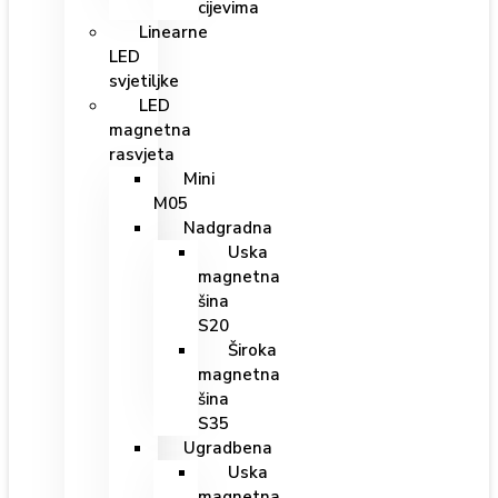
cijevima
Linearne
LED
svjetiljke
LED
magnetna
rasvjeta
Mini
M05
Nadgradna
Uska
magnetna
šina
S20
Široka
magnetna
šina
S35
Ugradbena
Uska
magnetna