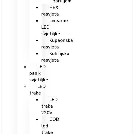
žaruljom
HEX
rasvjeta
Linearne
LED
svjetiljke
Kupaonska
rasvjeta
Kuhinjska
rasvjeta
LED
panik
svjetiljke
LED
trake
LED
traka
220V
COB
led
trake