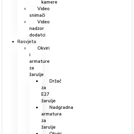
kamere
Video
snimači
Video
nadzor
dodatci
Rasvjeta
Okviri
i
armature
za
žarulje
Držač
za
E27
žarulje
Nadgradna
armatura
za
žarulje
Okviri