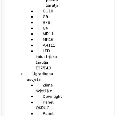
žarulja
GU10
G9
R7S
G4
MR11
MR16
AR111
LED
industrijska
žarulja
E27/E40
Ugradbena
rasvjeta
Zidne
svjetiljke
Downlight
Panel
OKRUGLI
Panel