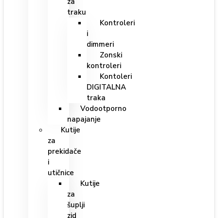
za
traku
Kontroleri
i
dimmeri
Zonski
kontroleri
Kontoleri
DIGITALNA
traka
Vodootporno
napajanje
Kutije
za
prekidače
i
utičnice
Kutije
za
šuplji
zid