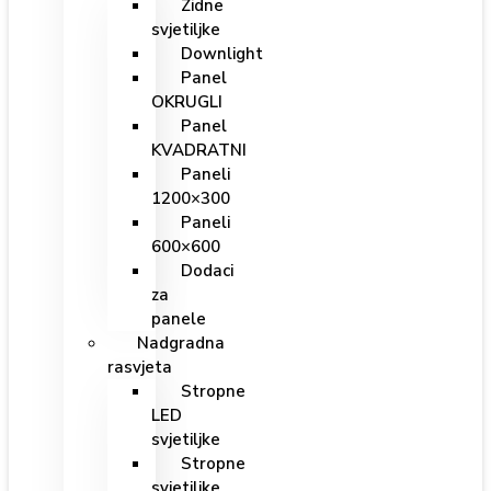
Zidne
svjetiljke
Downlight
Panel
OKRUGLI
Panel
KVADRATNI
Paneli
1200×300
Paneli
600×600
Dodaci
za
panele
Nadgradna
rasvjeta
Stropne
LED
svjetiljke
Stropne
svjetiljke