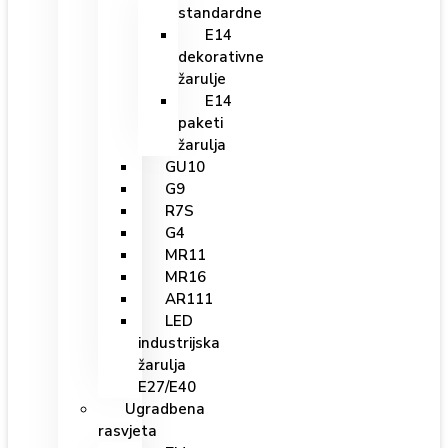
standardne
E14
dekorativne
žarulje
E14
paketi
žarulja
GU10
G9
R7S
G4
MR11
MR16
AR111
LED
industrijska
žarulja
E27/E40
Ugradbena
rasvjeta