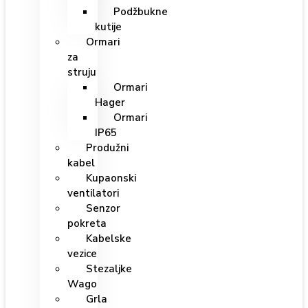
Podžbukne
kutije
Ormari
za
struju
Ormari
Hager
Ormari
IP65
Produžni
kabel
Kupaonski
ventilatori
Senzor
pokreta
Kabelske
vezice
Stezaljke
Wago
Grla