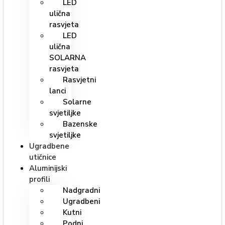
LED
ulična
rasvjeta
LED
ulična
SOLARNA
rasvjeta
Rasvjetni
lanci
Solarne
svjetiljke
Bazenske
svjetiljke
Ugradbene
utičnice
Aluminijski
profili
Nadgradni
Ugradbeni
Kutni
Podni