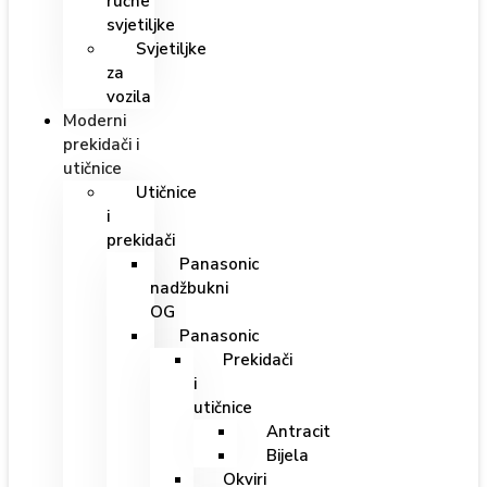
ručne
svjetiljke
Svjetiljke
za
vozila
Moderni
prekidači i
utičnice
Utičnice
i
prekidači
Panasonic
nadžbukni
OG
Panasonic
Prekidači
i
utičnice
Antracit
Bijela
Okviri