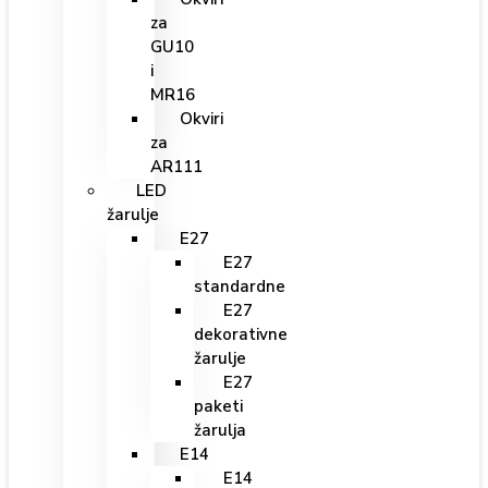
za
GU10
i
MR16
Okviri
za
AR111
LED
žarulje
E27
E27
standardne
E27
dekorativne
žarulje
E27
paketi
žarulja
E14
E14