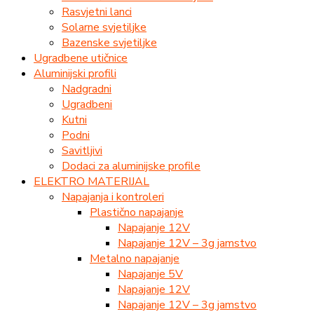
Rasvjetni lanci
Solarne svjetiljke
Bazenske svjetiljke
Ugradbene utičnice
Aluminijski profili
Nadgradni
Ugradbeni
Kutni
Podni
Savitljivi
Dodaci za aluminijske profile
ELEKTRO MATERIJAL
Napajanja i kontroleri
Plastično napajanje
Napajanje 12V
Napajanje 12V – 3g jamstvo
Metalno napajanje
Napajanje 5V
Napajanje 12V
Napajanje 12V – 3g jamstvo