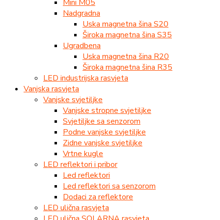
Mini M05
Nadgradna
Uska magnetna šina S20
Široka magnetna šina S35
Ugradbena
Uska magnetna šina R20
Široka magnetna šina R35
LED industrijska rasvjeta
Vanjska rasvjeta
Vanjske svjetiljke
Vanjske stropne svjetiljke
Svjetiljke sa senzorom
Podne vanjske svjetiljke
Zidne vanjske svjetiljke
Vrtne kugle
LED reflektori i pribor
Led reflektori
Led reflektori sa senzorom
Dodaci za reflektore
LED ulična rasvjeta
LED ulična SOLARNA rasvjeta