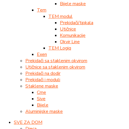
Bijele maske
Tem
TEM modul
Prekidači/tipkala
Utičnice
Komunikacije
Okvir Line
TEM Logiq
Exen
Prekidači sa staklenim okvirom
Utičnice sa staklenim okvirom
Prekidači na dodir
Prekidači i moduli
Staklene maske
Crne
Sive
Bijele
Aluminijske maske
SVE ZA DOM
Djeca