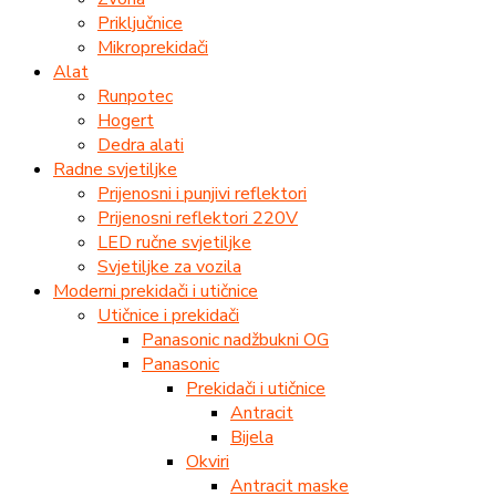
Priključnice
Mikroprekidači
Alat
Runpotec
Hogert
Dedra alati
Radne svjetiljke
Prijenosni i punjivi reflektori
Prijenosni reflektori 220V
LED ručne svjetiljke
Svjetiljke za vozila
Moderni prekidači i utičnice
Utičnice i prekidači
Panasonic nadžbukni OG
Panasonic
Prekidači i utičnice
Antracit
Bijela
Okviri
Antracit maske