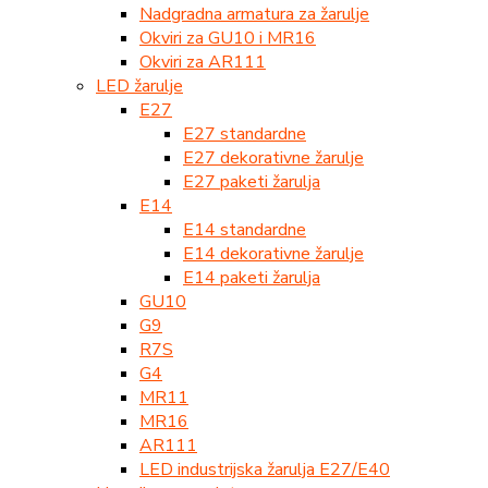
Nadgradna armatura za žarulje
Okviri za GU10 i MR16
Okviri za AR111
LED žarulje
E27
E27 standardne
E27 dekorativne žarulje
E27 paketi žarulja
E14
E14 standardne
E14 dekorativne žarulje
E14 paketi žarulja
GU10
G9
R7S
G4
MR11
MR16
AR111
LED industrijska žarulja E27/E40