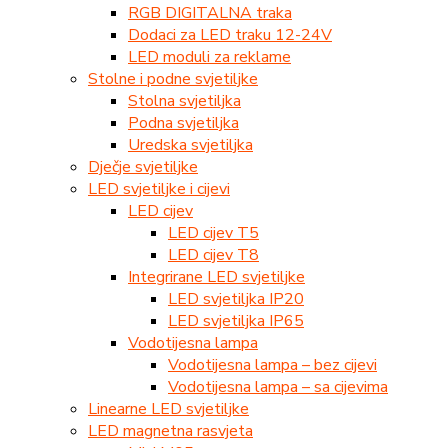
RGB DIGITALNA traka
Dodaci za LED traku 12-24V
LED moduli za reklame
Stolne i podne svjetiljke
Stolna svjetiljka
Podna svjetiljka
Uredska svjetiljka
Dječje svjetiljke
LED svjetiljke i cijevi
LED cijev
LED cijev T5
LED cijev T8
Integrirane LED svjetiljke
LED svjetiljka IP20
LED svjetiljka IP65
Vodotijesna lampa
Vodotijesna lampa – bez cijevi
Vodotijesna lampa – sa cijevima
Linearne LED svjetiljke
LED magnetna rasvjeta