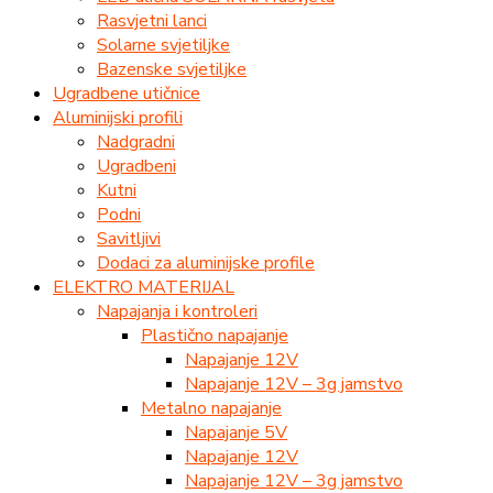
Rasvjetni lanci
Solarne svjetiljke
Bazenske svjetiljke
Ugradbene utičnice
Aluminijski profili
Nadgradni
Ugradbeni
Kutni
Podni
Savitljivi
Dodaci za aluminijske profile
ELEKTRO MATERIJAL
Napajanja i kontroleri
Plastično napajanje
Napajanje 12V
Napajanje 12V – 3g jamstvo
Metalno napajanje
Napajanje 5V
Napajanje 12V
Napajanje 12V – 3g jamstvo