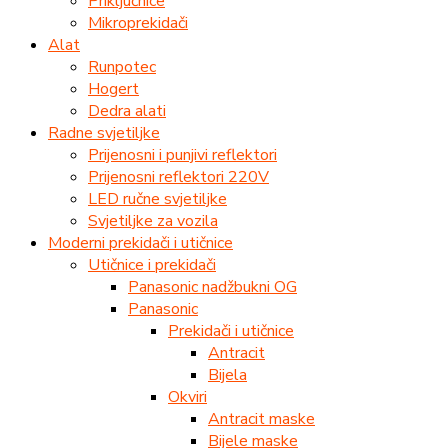
Priključnice
Mikroprekidači
Alat
Runpotec
Hogert
Dedra alati
Radne svjetiljke
Prijenosni i punjivi reflektori
Prijenosni reflektori 220V
LED ručne svjetiljke
Svjetiljke za vozila
Moderni prekidači i utičnice
Utičnice i prekidači
Panasonic nadžbukni OG
Panasonic
Prekidači i utičnice
Antracit
Bijela
Okviri
Antracit maske
Bijele maske