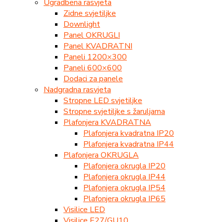
Ugradbena rasvjeta
Zidne svjetiljke
Downlight
Panel OKRUGLI
Panel KVADRATNI
Paneli 1200×300
Paneli 600×600
Dodaci za panele
Nadgradna rasvjeta
Stropne LED svjetiljke
Stropne svjetiljke s žaruljama
Plafonjera KVADRATNA
Plafonjera kvadratna IP20
Plafonjera kvadratna IP44
Plafonjera OKRUGLA
Plafonjera okrugla IP20
Plafonjera okrugla IP44
Plafonjera okrugla IP54
Plafonjera okrugla IP65
Visilice LED
Visilice E27/GU10