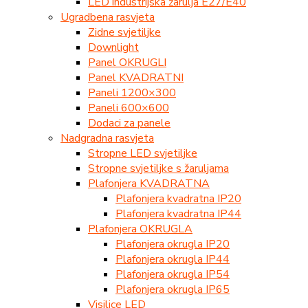
LED industrijska žarulja E27/E40
Ugradbena rasvjeta
Zidne svjetiljke
Downlight
Panel OKRUGLI
Panel KVADRATNI
Paneli 1200×300
Paneli 600×600
Dodaci za panele
Nadgradna rasvjeta
Stropne LED svjetiljke
Stropne svjetiljke s žaruljama
Plafonjera KVADRATNA
Plafonjera kvadratna IP20
Plafonjera kvadratna IP44
Plafonjera OKRUGLA
Plafonjera okrugla IP20
Plafonjera okrugla IP44
Plafonjera okrugla IP54
Plafonjera okrugla IP65
Visilice LED