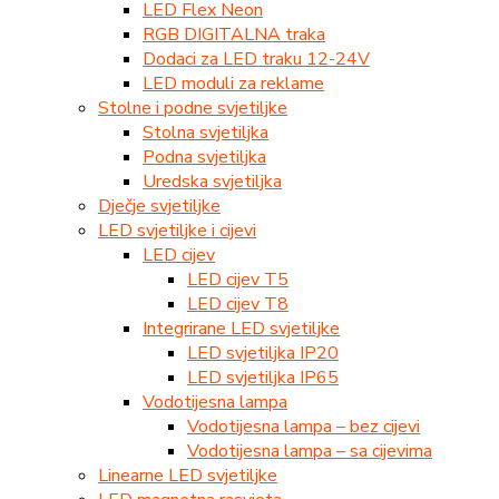
LED Flex Neon
RGB DIGITALNA traka
Dodaci za LED traku 12-24V
LED moduli za reklame
Stolne i podne svjetiljke
Stolna svjetiljka
Podna svjetiljka
Uredska svjetiljka
Dječje svjetiljke
LED svjetiljke i cijevi
LED cijev
LED cijev T5
LED cijev T8
Integrirane LED svjetiljke
LED svjetiljka IP20
LED svjetiljka IP65
Vodotijesna lampa
Vodotijesna lampa – bez cijevi
Vodotijesna lampa – sa cijevima
Linearne LED svjetiljke