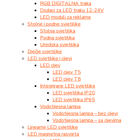
RGB DIGITALNA traka
Dodaci za LED traku 12-24V
LED moduli za reklame
Stolne i podne svjetiljke
Stolna svjetiljka
Podna svjetiljka
Uredska svjetiljka
Dječje svjetiljke
LED svjetiljke i cijevi
LED cijev
LED cijev T5
LED cijev T8
Integrirane LED svjetiljke
LED svjetiljka IP20
LED svjetiljka IP65
Vodotijesna lampa
Vodotijesna lampa – bez cijevi
Vodotijesna lampa – sa cijevima
Linearne LED svjetiljke
LED magnetna rasvjeta