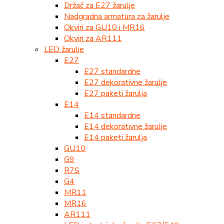
Držač za E27 žarulje
Nadgradna armatura za žarulje
Okviri za GU10 i MR16
Okviri za AR111
LED žarulje
E27
E27 standardne
E27 dekorativne žarulje
E27 paketi žarulja
E14
E14 standardne
E14 dekorativne žarulje
E14 paketi žarulja
GU10
G9
R7S
G4
MR11
MR16
AR111