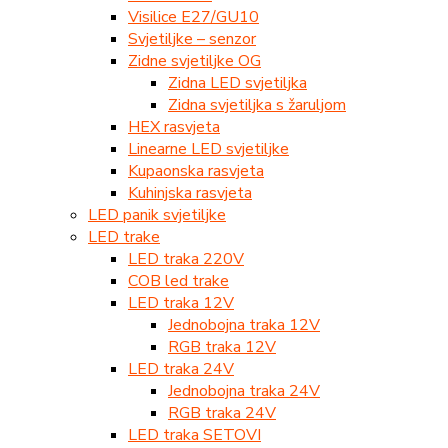
Visilice E27/GU10
Svjetiljke – senzor
Zidne svjetiljke OG
Zidna LED svjetiljka
Zidna svjetiljka s žaruljom
HEX rasvjeta
Linearne LED svjetiljke
Kupaonska rasvjeta
Kuhinjska rasvjeta
LED panik svjetiljke
LED trake
LED traka 220V
COB led trake
LED traka 12V
Jednobojna traka 12V
RGB traka 12V
LED traka 24V
Jednobojna traka 24V
RGB traka 24V
LED traka SETOVI