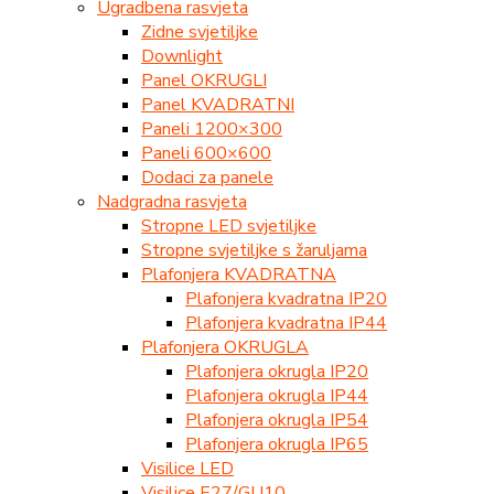
Ugradbena rasvjeta
Zidne svjetiljke
Downlight
Panel OKRUGLI
Panel KVADRATNI
Paneli 1200×300
Paneli 600×600
Dodaci za panele
Nadgradna rasvjeta
Stropne LED svjetiljke
Stropne svjetiljke s žaruljama
Plafonjera KVADRATNA
Plafonjera kvadratna IP20
Plafonjera kvadratna IP44
Plafonjera OKRUGLA
Plafonjera okrugla IP20
Plafonjera okrugla IP44
Plafonjera okrugla IP54
Plafonjera okrugla IP65
Visilice LED
Visilice E27/GU10