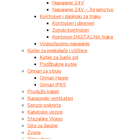
Napajanje 24V
Napajanje 24V – 3g jamstvo
Kontroleri i daljinski za traku
Kontroleri i dimmeri
Zonski kontroleri
Kontoleri DIGITALNA traka
Vodootporno napajanje
Kutije za prekidače i utičnice
Kutije za šuplji zid
Podžbukne kutije
Ormari za struju
Ormari Hager
Ormari IP65
Produžni kabel
Kupaonski ventilatori
Senzor pokreta
Kabelske vezice
Stezaljke Wago
Grla za žarulje
Zvona