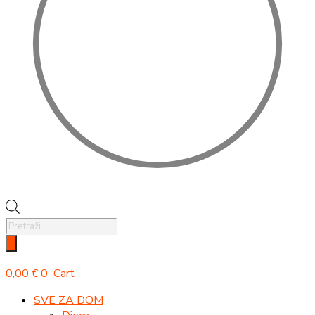
Products
search
0,00
€
0
Cart
SVE ZA DOM