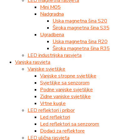
LED magnetna rasvjeta
Mini M05
Nadgradna
Uska magnetna šina S20
Široka magnetna šina S35
Ugradbena
Uska magnetna šina R20
Široka magnetna šina R35
LED industrijska rasvjeta
Vanjska rasvjeta
Vanjske svjetiljke
Vanjske stropne svjetiljke
Svjetiljke sa senzorom
Podne vanjske svjetiljke
Zidne vanjske svjetiljke
Vrtne kugle
LED reflektori i pribor
Led reflektori
Led reflektori sa senzorom
Dodaci za reflektore
LED ulična rasvjeta