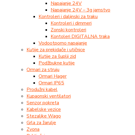
Napajanje 24V
Napajanje 24V – 3g jamstvo
Kontroleri i daljinski za traku
Kontroleri i dimmeri
Zonski kontroleri
Kontoleri DIGITALNA traka
Vodootporno napajanje
Kutije za prekidače i utičnice
Kutije za šuplji zid
Podžbukne kutije
Ormari za struju
Ormari Hager
Ormari IP65
Produžni kabel
Kupaonski ventilatori
Senzor pokreta
Kabelske vezice
Stezaljke Wago
Grla za žarulje
Zvona