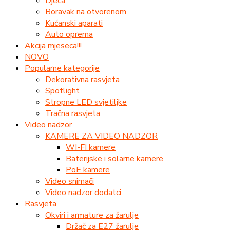
Djeca
Boravak na otvorenom
Kućanski aparati
Auto oprema
Akcija mjeseca!!!
NOVO
Popularne kategorije
Dekorativna rasvjeta
Spotlight
Stropne LED svjetiljke
Tračna rasvjeta
Video nadzor
KAMERE ZA VIDEO NADZOR
WI-FI kamere
Baterijske i solarne kamere
PoE kamere
Video snimači
Video nadzor dodatci
Rasvjeta
Okviri i armature za žarulje
Držač za E27 žarulje