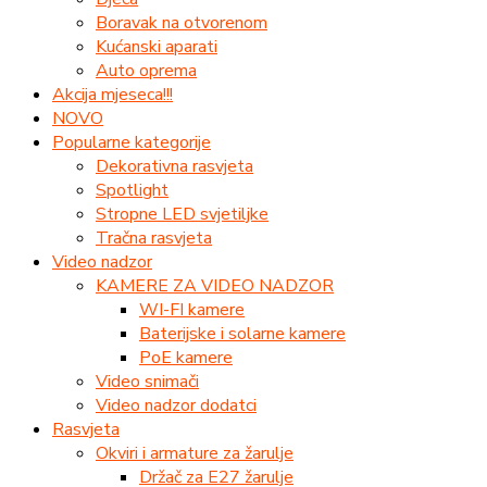
Boravak na otvorenom
Kućanski aparati
Auto oprema
Akcija mjeseca!!!
NOVO
Popularne kategorije
Dekorativna rasvjeta
Spotlight
Stropne LED svjetiljke
Tračna rasvjeta
Video nadzor
KAMERE ZA VIDEO NADZOR
WI-FI kamere
Baterijske i solarne kamere
PoE kamere
Video snimači
Video nadzor dodatci
Rasvjeta
Okviri i armature za žarulje
Držač za E27 žarulje