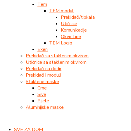
Tem
TEM modul
Prekidači/tipkala
Utičnice
Komunikacije
Okvir Line
TEM Logiq
Exen
Prekidači sa staklenim okvirom
Utičnice sa staklenim okvirom
Prekidači na dodir
Prekidači i moduli
Staklene maske
Crne
Sive
Bijele
Aluminijske maske
SVE ZA DOM