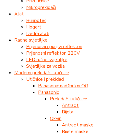
Priključnice
Mikroprekidači
Alat
Runpotec
Hogert
Dedra alati
Radne svjetiljke
Prijenosni i punjivi reflektori
Prijenosni reflektori 220V
LED ručne svjetiljke
Svjetiljke za vozila
Moderni prekidači i utičnice
Utičnice i prekidači
Panasonic nadžbukni OG
Panasonic
Prekidači i utičnice
Antracit
Bijela
Okviri
Antracit maske
Bijele maske