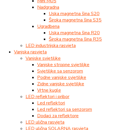
Mini M05
Nadgradna
Uska magnetna šina S20
Široka magnetna šina S35
Ugradbena
Uska magnetna šina R20
Široka magnetna šina R35
LED industrijska rasvjeta
Vanjska rasvjeta
Vanjske svjetiljke
Vanjske stropne svjetiljke
Svjetiljke sa senzorom
Podne vanjske svjetiljke
Zidne vanjske svjetiljke
Vrtne kugle
LED reflektori i pribor
Led reflektori
Led reflektori sa senzorom
Dodaci za reflektore
LED ulična rasvjeta
LED ulična SOLARNA rasvjeta