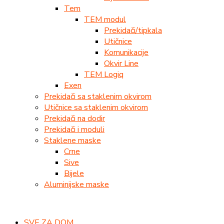
Tem
TEM modul
Prekidači/tipkala
Utičnice
Komunikacije
Okvir Line
TEM Logiq
Exen
Prekidači sa staklenim okvirom
Utičnice sa staklenim okvirom
Prekidači na dodir
Prekidači i moduli
Staklene maske
Crne
Sive
Bijele
Aluminijske maske
SVE ZA DOM