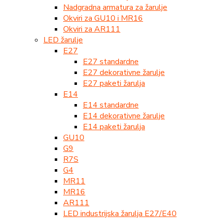
Nadgradna armatura za žarulje
Okviri za GU10 i MR16
Okviri za AR111
LED žarulje
E27
E27 standardne
E27 dekorativne žarulje
E27 paketi žarulja
E14
E14 standardne
E14 dekorativne žarulje
E14 paketi žarulja
GU10
G9
R7S
G4
MR11
MR16
AR111
LED industrijska žarulja E27/E40