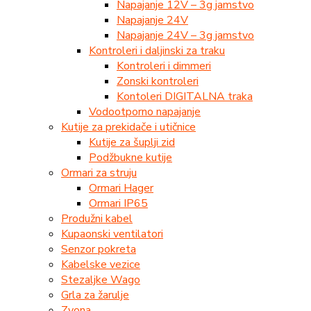
Napajanje 12V – 3g jamstvo
Napajanje 24V
Napajanje 24V – 3g jamstvo
Kontroleri i daljinski za traku
Kontroleri i dimmeri
Zonski kontroleri
Kontoleri DIGITALNA traka
Vodootporno napajanje
Kutije za prekidače i utičnice
Kutije za šuplji zid
Podžbukne kutije
Ormari za struju
Ormari Hager
Ormari IP65
Produžni kabel
Kupaonski ventilatori
Senzor pokreta
Kabelske vezice
Stezaljke Wago
Grla za žarulje
Zvona