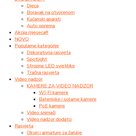
Djeca
Boravak na otvorenom
Kućanski aparati
Auto oprema
Akcija mjeseca!!!
NOVO
Popularne kategorije
Dekorativna rasvjeta
Spotlight
Stropne LED svjetiljke
Tračna rasvjeta
Video nadzor
KAMERE ZA VIDEO NADZOR
WI-FI kamere
Baterijske i solarne kamere
PoE kamere
Video snimači
Video nadzor dodatci
Rasvjeta
Okviri i armature za žarulje