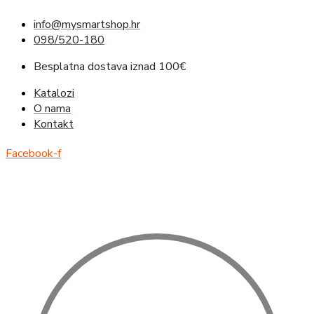
Idi
info@mysmartshop.hr
na
098/520-180
sadržaj
Besplatna dostava iznad 100€
Katalozi
O nama
Kontakt
Facebook-f