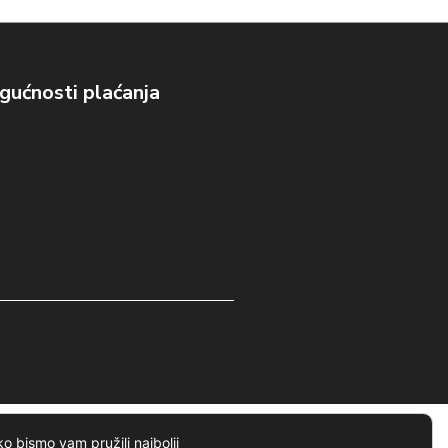
ućnosti plaćanja
o bismo vam pružili najbolji