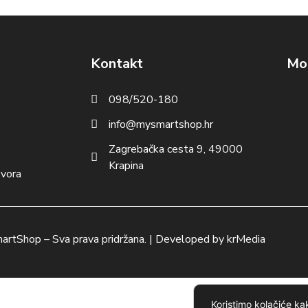
Kontakt
Mog
098/520-180
info@mysmartshop.hr
Zagrebačka cesta 9, 49000
Krapina
ovora
artShop
– Sva prava pridržana. | Developed by
krMedia
Koristimo kolačiće kak