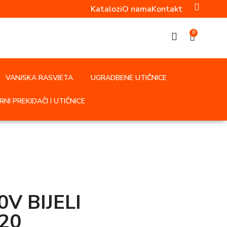
Katalozi
O nama
Kontakt
0
VANJSKA RASVJETA
UGRADBENE UTIČNICE
NI PREKIDAČI I UTIČNICE
V BIJELI
P20