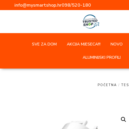
info@mysmartshop.hr
098/520-180
SVE ZA DOM
AKCIJA MJESECA!!!
NOVO
ALUMINIJSKI PROFILI
POČETNA
/
TES