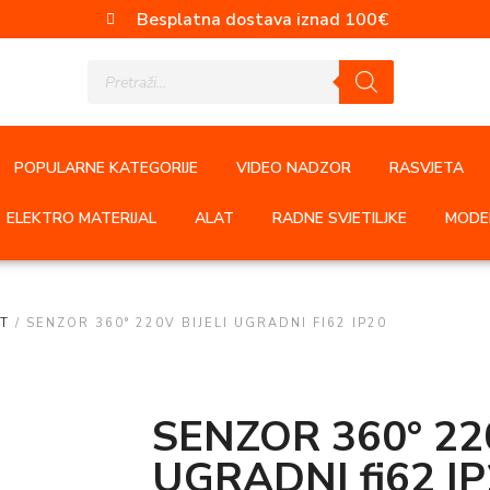
Besplatna dostava iznad 100€
POPULARNE KATEGORIJE
VIDEO NADZOR
RASVJETA
ELEKTRO MATERIJAL
ALAT
RADNE SVJETILJKE
MODER
T
/ SENZOR 360° 220V BIJELI UGRADNI FI62 IP20
SENZOR 360° 220
UGRADNI fi62 I