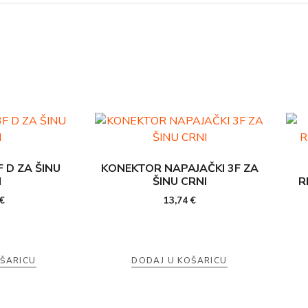
 D ZA ŠINU
KONEKTOR NAPAJAČKI 3F ZA
I
ŠINU CRNI
R
€
13,74
€
OŠARICU
DODAJ U KOŠARICU