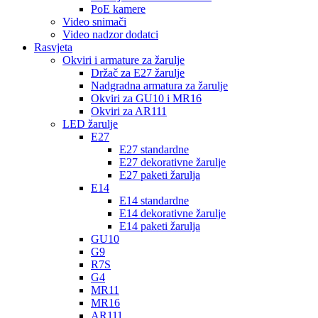
PoE kamere
Video snimači
Video nadzor dodatci
Rasvjeta
Okviri i armature za žarulje
Držač za E27 žarulje
Nadgradna armatura za žarulje
Okviri za GU10 i MR16
Okviri za AR111
LED žarulje
E27
E27 standardne
E27 dekorativne žarulje
E27 paketi žarulja
E14
E14 standardne
E14 dekorativne žarulje
E14 paketi žarulja
GU10
G9
R7S
G4
MR11
MR16
AR111