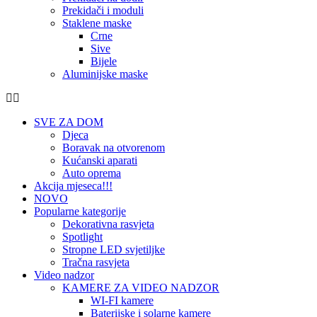
Prekidači i moduli
Staklene maske
Crne
Sive
Bijele
Aluminijske maske
SVE ZA DOM
Djeca
Boravak na otvorenom
Kućanski aparati
Auto oprema
Akcija mjeseca!!!
NOVO
Popularne kategorije
Dekorativna rasvjeta
Spotlight
Stropne LED svjetiljke
Tračna rasvjeta
Video nadzor
KAMERE ZA VIDEO NADZOR
WI-FI kamere
Baterijske i solarne kamere