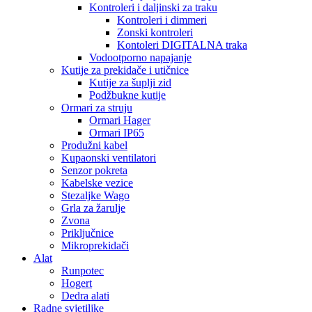
Kontroleri i daljinski za traku
Kontroleri i dimmeri
Zonski kontroleri
Kontoleri DIGITALNA traka
Vodootporno napajanje
Kutije za prekidače i utičnice
Kutije za šuplji zid
Podžbukne kutije
Ormari za struju
Ormari Hager
Ormari IP65
Produžni kabel
Kupaonski ventilatori
Senzor pokreta
Kabelske vezice
Stezaljke Wago
Grla za žarulje
Zvona
Priključnice
Mikroprekidači
Alat
Runpotec
Hogert
Dedra alati
Radne svjetiljke