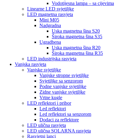
Vodotijesna lampa – sa cijevima
Linearne LED svjetiljke
LED magnetna rasvjeta
Mini M05
Nadgradna
Uska magnetna šina S20
Široka magnetna šina S35
Ugradbena
Uska magnetna šina R20
Široka magnetna šina R35
LED industrijska rasvjeta
Vanjska rasvjeta
Vanjske svjetiljke
Vanjske stropne svjetiljke
Svjetiljke sa senzorom
Podne vanjske svjetiljke
Zidne vanjske svjetiljke
Vrtne kugle
LED reflektori i pribor
Led reflektori
Led reflektori sa senzorom
Dodaci za reflektore
LED ulična rasvjeta
LED ulična SOLARNA rasvjeta
Rasvjetni lanci