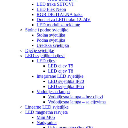
LED traka SETOVI
LED Flex Neon
RGB DIGITALNA traka
Dodaci za LED traku 12-24V
LED moduli za reklame
Stolne i podne svjetiljke
Stolna svjetiljka
Podna svjetiljka
Uredska svjetiljka
Dječje svjetiljke
LED svjetiljke i cijevi
LED cijev
LED cijev T5
LED cijev T8
Integrirane LED svjetiljke
LED svjetiljka IP20
LED svjetiljka IP65
Vodotijesna lampa
Vodotijesna lampa – bez cijevi
Vodotijesna lampa – sa cijevima
Linearne LED svjetiljke
LED magnetna rasvjeta
Mini M05
Nadgradna
Uska magnetna šina S20