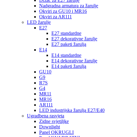
Držač za E27 žarulje
Nadgradna armatura za žarulje
Okviri za GU10 i MR16
Okviri za AR111
LED žarulje
E27
E27 standardne
E27 dekorativne žarulje
E27 paketi žarulja
E14
E14 standardne
E14 dekorativne žarulje
E14 paketi žarulja
GU10
G9
R7S
G4
MR11
MR16
AR111
LED industrijska žarulja E27/E40
Ugradbena rasvjeta
Zidne svjetiljke
Downlight
Panel OKRUGLI