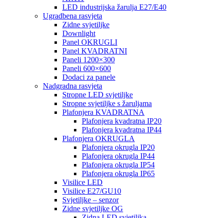
LED industrijska žarulja E27/E40
Ugradbena rasvjeta
Zidne svjetiljke
Downlight
Panel OKRUGLI
Panel KVADRATNI
Paneli 1200×300
Paneli 600×600
Dodaci za panele
Nadgradna rasvjeta
Stropne LED svjetiljke
Stropne svjetiljke s žaruljama
Plafonjera KVADRATNA
Plafonjera kvadratna IP20
Plafonjera kvadratna IP44
Plafonjera OKRUGLA
Plafonjera okrugla IP20
Plafonjera okrugla IP44
Plafonjera okrugla IP54
Plafonjera okrugla IP65
Visilice LED
Visilice E27/GU10
Svjetiljke – senzor
Zidne svjetiljke OG
Zidna LED svjetiljka