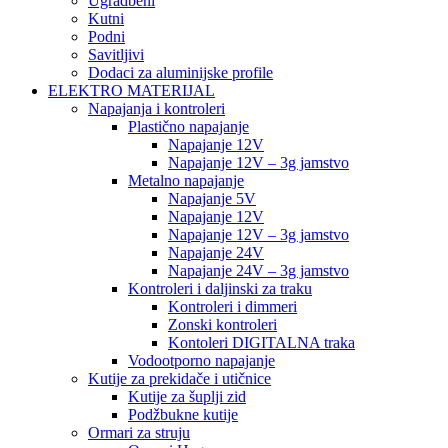
Ugradbeni
Kutni
Podni
Savitljivi
Dodaci za aluminijske profile
ELEKTRO MATERIJAL
Napajanja i kontroleri
Plastično napajanje
Napajanje 12V
Napajanje 12V – 3g jamstvo
Metalno napajanje
Napajanje 5V
Napajanje 12V
Napajanje 12V – 3g jamstvo
Napajanje 24V
Napajanje 24V – 3g jamstvo
Kontroleri i daljinski za traku
Kontroleri i dimmeri
Zonski kontroleri
Kontoleri DIGITALNA traka
Vodootporno napajanje
Kutije za prekidače i utičnice
Kutije za šuplji zid
Podžbukne kutije
Ormari za struju