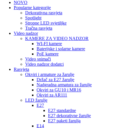
NOVO
Popularne kategorije
Dekorativna rasvjeta
Spotlight
Stropne LED svjetiljke
Tračna rasvjeta
Video nadzor
KAMERE ZA VIDEO NADZOR
WI-FI kamere
Baterijske i solarne kamere
PoE kamere
Video snimači
Video nadzor dodatci
Rasvjeta
Okviri i armature za žarulje
Držač za E27 žarulje
Nadgradna armatura za žarulje
Okviri za GU10 i MR16
Okviri za AR111
LED žarulje
E27
E27 standardne
E27 dekorativne žarulje
E27 paketi žarulja
E14