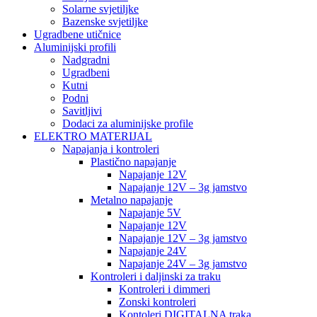
Solarne svjetiljke
Bazenske svjetiljke
Ugradbene utičnice
Aluminijski profili
Nadgradni
Ugradbeni
Kutni
Podni
Savitljivi
Dodaci za aluminijske profile
ELEKTRO MATERIJAL
Napajanja i kontroleri
Plastično napajanje
Napajanje 12V
Napajanje 12V – 3g jamstvo
Metalno napajanje
Napajanje 5V
Napajanje 12V
Napajanje 12V – 3g jamstvo
Napajanje 24V
Napajanje 24V – 3g jamstvo
Kontroleri i daljinski za traku
Kontroleri i dimmeri
Zonski kontroleri
Kontoleri DIGITALNA traka