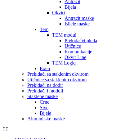
Antracit
Bijela
Okviri
Antracit maske
Bijele maske
Tem
TEM modul
Prekidači/tipkala
Utičnice
Komunikacije
Okvir Line
TEM Logiq
Exen
Prekidači sa staklenim okvirom
Utičnice sa staklenim okvirom
Prekidači na dodir
Prekidači i moduli
Staklene maske
Crne
Sive
Bijele
Aluminijske maske