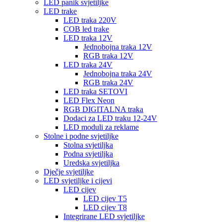
LED panik svjetiljke
LED trake
LED traka 220V
COB led trake
LED traka 12V
Jednobojna traka 12V
RGB traka 12V
LED traka 24V
Jednobojna traka 24V
RGB traka 24V
LED traka SETOVI
LED Flex Neon
RGB DIGITALNA traka
Dodaci za LED traku 12-24V
LED moduli za reklame
Stolne i podne svjetiljke
Stolna svjetiljka
Podna svjetiljka
Uredska svjetiljka
Dječje svjetiljke
LED svjetiljke i cijevi
LED cijev
LED cijev T5
LED cijev T8
Integrirane LED svjetiljke