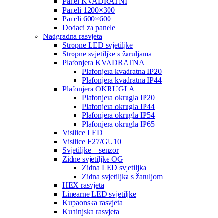
Panel KVADRATNI
Paneli 1200×300
Paneli 600×600
Dodaci za panele
Nadgradna rasvjeta
Stropne LED svjetiljke
Stropne svjetiljke s žaruljama
Plafonjera KVADRATNA
Plafonjera kvadratna IP20
Plafonjera kvadratna IP44
Plafonjera OKRUGLA
Plafonjera okrugla IP20
Plafonjera okrugla IP44
Plafonjera okrugla IP54
Plafonjera okrugla IP65
Visilice LED
Visilice E27/GU10
Svjetiljke – senzor
Zidne svjetiljke OG
Zidna LED svjetiljka
Zidna svjetiljka s žaruljom
HEX rasvjeta
Linearne LED svjetiljke
Kupaonska rasvjeta
Kuhinjska rasvjeta