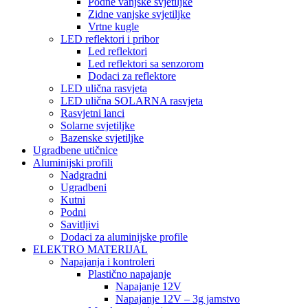
Podne vanjske svjetiljke
Zidne vanjske svjetiljke
Vrtne kugle
LED reflektori i pribor
Led reflektori
Led reflektori sa senzorom
Dodaci za reflektore
LED ulična rasvjeta
LED ulična SOLARNA rasvjeta
Rasvjetni lanci
Solarne svjetiljke
Bazenske svjetiljke
Ugradbene utičnice
Aluminijski profili
Nadgradni
Ugradbeni
Kutni
Podni
Savitljivi
Dodaci za aluminijske profile
ELEKTRO MATERIJAL
Napajanja i kontroleri
Plastično napajanje
Napajanje 12V
Napajanje 12V – 3g jamstvo