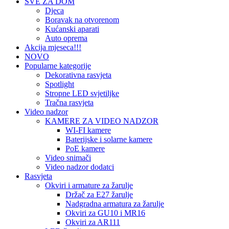
SVE ZA DOM
Djeca
Boravak na otvorenom
Kućanski aparati
Auto oprema
Akcija mjeseca!!!
NOVO
Popularne kategorije
Dekorativna rasvjeta
Spotlight
Stropne LED svjetiljke
Tračna rasvjeta
Video nadzor
KAMERE ZA VIDEO NADZOR
WI-FI kamere
Baterijske i solarne kamere
PoE kamere
Video snimači
Video nadzor dodatci
Rasvjeta
Okviri i armature za žarulje
Držač za E27 žarulje
Nadgradna armatura za žarulje
Okviri za GU10 i MR16
Okviri za AR111