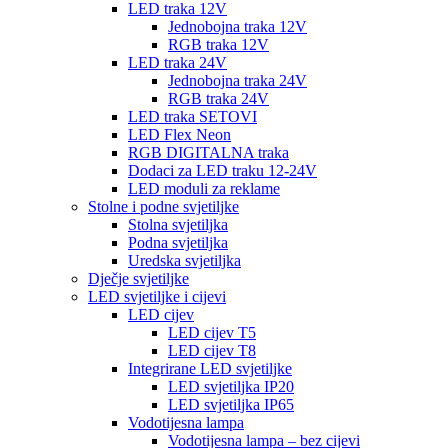
LED traka 12V
Jednobojna traka 12V
RGB traka 12V
LED traka 24V
Jednobojna traka 24V
RGB traka 24V
LED traka SETOVI
LED Flex Neon
RGB DIGITALNA traka
Dodaci za LED traku 12-24V
LED moduli za reklame
Stolne i podne svjetiljke
Stolna svjetiljka
Podna svjetiljka
Uredska svjetiljka
Dječje svjetiljke
LED svjetiljke i cijevi
LED cijev
LED cijev T5
LED cijev T8
Integrirane LED svjetiljke
LED svjetiljka IP20
LED svjetiljka IP65
Vodotijesna lampa
Vodotijesna lampa – bez cijevi