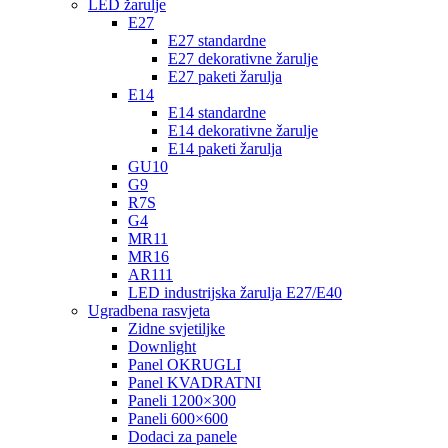
LED žarulje
E27
E27 standardne
E27 dekorativne žarulje
E27 paketi žarulja
E14
E14 standardne
E14 dekorativne žarulje
E14 paketi žarulja
GU10
G9
R7S
G4
MR11
MR16
AR111
LED industrijska žarulja E27/E40
Ugradbena rasvjeta
Zidne svjetiljke
Downlight
Panel OKRUGLI
Panel KVADRATNI
Paneli 1200×300
Paneli 600×600
Dodaci za panele