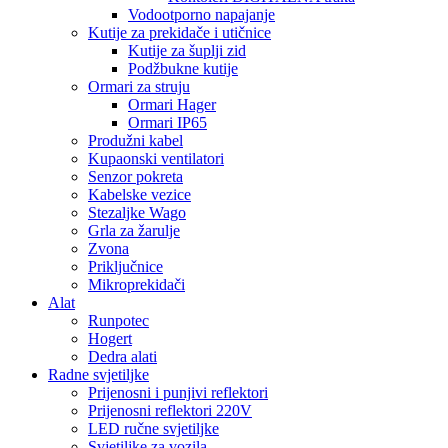
Vodootporno napajanje
Kutije za prekidače i utičnice
Kutije za šuplji zid
Podžbukne kutije
Ormari za struju
Ormari Hager
Ormari IP65
Produžni kabel
Kupaonski ventilatori
Senzor pokreta
Kabelske vezice
Stezaljke Wago
Grla za žarulje
Zvona
Priključnice
Mikroprekidači
Alat
Runpotec
Hogert
Dedra alati
Radne svjetiljke
Prijenosni i punjivi reflektori
Prijenosni reflektori 220V
LED ručne svjetiljke
Svjetiljke za vozila