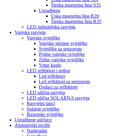
Široka magnetna šina S35
Ugradbena
Uska magnetna šina R20
Široka magnetna šina R35
LED industrijska rasvjeta
Vanjska rasvjeta
Vanjske svjetiljke
Vanjske stropne svjetiljke
Svjetiljke sa senzorom
Podne vanjske svjetiljke
Zidne vanjske svjetiljke
Vrtne kugle
LED reflektori i pribor
Led reflektori
Led reflektori sa senzorom
Dodaci za reflektore
LED ulična rasvjeta
LED ulična SOLARNA rasvjeta
Rasvjetni lanci
Solarne svjetiljke
Bazenske svjetiljke
Ugradbene utičnice
Aluminijski profili
Nadgradni