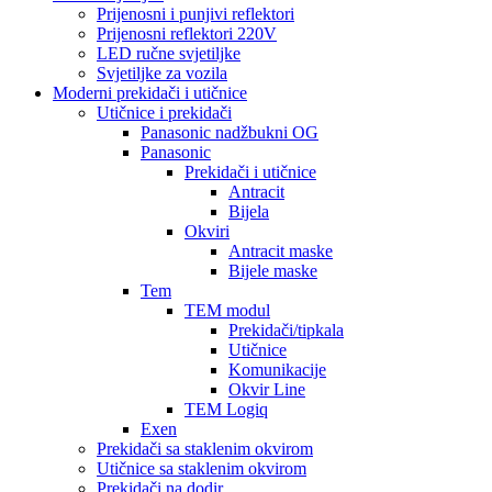
Prijenosni i punjivi reflektori
Prijenosni reflektori 220V
LED ručne svjetiljke
Svjetiljke za vozila
Moderni prekidači i utičnice
Utičnice i prekidači
Panasonic nadžbukni OG
Panasonic
Prekidači i utičnice
Antracit
Bijela
Okviri
Antracit maske
Bijele maske
Tem
TEM modul
Prekidači/tipkala
Utičnice
Komunikacije
Okvir Line
TEM Logiq
Exen
Prekidači sa staklenim okvirom
Utičnice sa staklenim okvirom
Prekidači na dodir