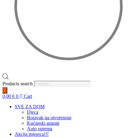
Products search
0,00
€
0
Cart
SVE ZA DOM
Djeca
Boravak na otvorenom
Kućanski aparati
Auto oprema
Akcija mjeseca!!!