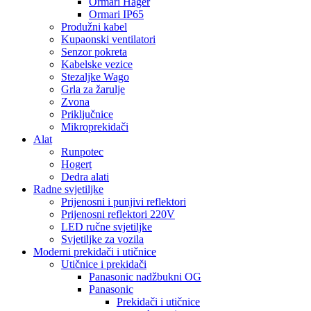
Ormari Hager
Ormari IP65
Produžni kabel
Kupaonski ventilatori
Senzor pokreta
Kabelske vezice
Stezaljke Wago
Grla za žarulje
Zvona
Priključnice
Mikroprekidači
Alat
Runpotec
Hogert
Dedra alati
Radne svjetiljke
Prijenosni i punjivi reflektori
Prijenosni reflektori 220V
LED ručne svjetiljke
Svjetiljke za vozila
Moderni prekidači i utičnice
Utičnice i prekidači
Panasonic nadžbukni OG
Panasonic
Prekidači i utičnice