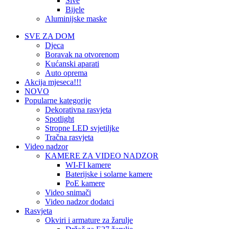
Sive
Bijele
Aluminijske maske
SVE ZA DOM
Djeca
Boravak na otvorenom
Kućanski aparati
Auto oprema
Akcija mjeseca!!!
NOVO
Popularne kategorije
Dekorativna rasvjeta
Spotlight
Stropne LED svjetiljke
Tračna rasvjeta
Video nadzor
KAMERE ZA VIDEO NADZOR
WI-FI kamere
Baterijske i solarne kamere
PoE kamere
Video snimači
Video nadzor dodatci
Rasvjeta
Okviri i armature za žarulje