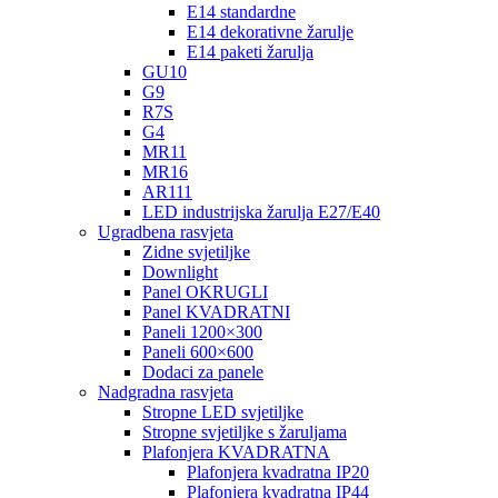
E14 standardne
E14 dekorativne žarulje
E14 paketi žarulja
GU10
G9
R7S
G4
MR11
MR16
AR111
LED industrijska žarulja E27/E40
Ugradbena rasvjeta
Zidne svjetiljke
Downlight
Panel OKRUGLI
Panel KVADRATNI
Paneli 1200×300
Paneli 600×600
Dodaci za panele
Nadgradna rasvjeta
Stropne LED svjetiljke
Stropne svjetiljke s žaruljama
Plafonjera KVADRATNA
Plafonjera kvadratna IP20
Plafonjera kvadratna IP44