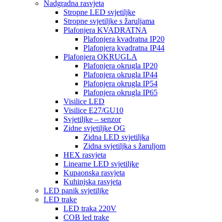
Nadgradna rasvjeta
Stropne LED svjetiljke
Stropne svjetiljke s žaruljama
Plafonjera KVADRATNA
Plafonjera kvadratna IP20
Plafonjera kvadratna IP44
Plafonjera OKRUGLA
Plafonjera okrugla IP20
Plafonjera okrugla IP44
Plafonjera okrugla IP54
Plafonjera okrugla IP65
Visilice LED
Visilice E27/GU10
Svjetiljke – senzor
Zidne svjetiljke OG
Zidna LED svjetiljka
Zidna svjetiljka s žaruljom
HEX rasvjeta
Linearne LED svjetiljke
Kupaonska rasvjeta
Kuhinjska rasvjeta
LED panik svjetiljke
LED trake
LED traka 220V
COB led trake