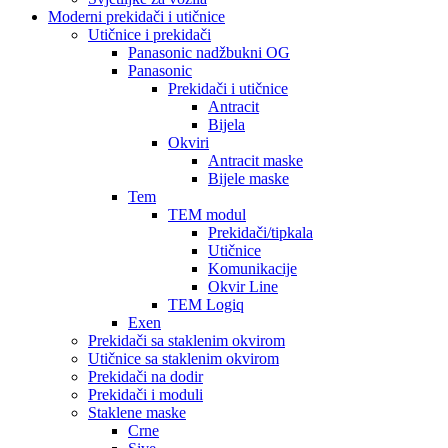
Moderni prekidači i utičnice
Utičnice i prekidači
Panasonic nadžbukni OG
Panasonic
Prekidači i utičnice
Antracit
Bijela
Okviri
Antracit maske
Bijele maske
Tem
TEM modul
Prekidači/tipkala
Utičnice
Komunikacije
Okvir Line
TEM Logiq
Exen
Prekidači sa staklenim okvirom
Utičnice sa staklenim okvirom
Prekidači na dodir
Prekidači i moduli
Staklene maske
Crne