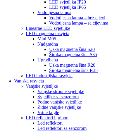
LED svjetiljka IP20
LED svjetiljka IP65
Vodotijesna lampa
Vodotijesna lampa – bez cijevi
Vodotijesna lampa – sa cijevima
Linearne LED svjetiljke
LED magnetna rasvjeta
Mini M05
Nadgradna
Uska magnetna šina S20
Široka magnetna šina S35
Ugradbena
Uska magnetna šina R20
Široka magnetna šina R35
LED industrijska rasvjeta
Vanjska rasvjeta
Vanjske svjetiljke
Vanjske stropne svjetiljke
Svjetiljke sa senzorom
Podne vanjske svjetiljke
Zidne vanjske svjetiljke
Vrtne kugle
LED reflektori i pribor
Led reflektori
Led reflektori sa senzorom