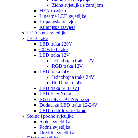
Zidna svjetiljka s žaruljom
HEX rasvjeta
Linearne LED svjetiljke
Kupaonska rasvjeta
Kuhinjska rasvjeta
LED panik svjetiljke
LED trake
LED traka 220V
COB led trake
LED traka 12V
Jednobojna traka 12V
RGB traka 12V
LED traka 24V
Jednobojna traka 24V
RGB traka 24V
LED traka SETOVI
LED Flex Neon
RGB DIGITALNA traka
Dodaci za LED traku 12-24V
LED moduli za reklame
Stolne i podne svjetiljke
Stolna svjetiljka
Podna svjetiljka
Uredska svjetiljka