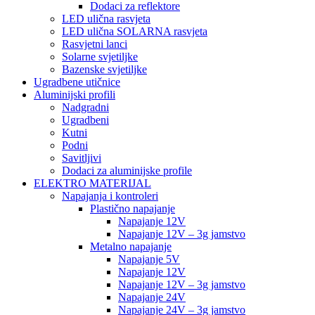
Dodaci za reflektore
LED ulična rasvjeta
LED ulična SOLARNA rasvjeta
Rasvjetni lanci
Solarne svjetiljke
Bazenske svjetiljke
Ugradbene utičnice
Aluminijski profili
Nadgradni
Ugradbeni
Kutni
Podni
Savitljivi
Dodaci za aluminijske profile
ELEKTRO MATERIJAL
Napajanja i kontroleri
Plastično napajanje
Napajanje 12V
Napajanje 12V – 3g jamstvo
Metalno napajanje
Napajanje 5V
Napajanje 12V
Napajanje 12V – 3g jamstvo
Napajanje 24V
Napajanje 24V – 3g jamstvo