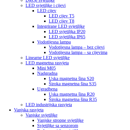
Dječje svjetiljke
LED svjetiljke i cijevi
LED cijev
LED cijev T5
LED cijev T8
Integrirane LED svjetiljke
LED svjetiljka IP20
LED svjetiljka IP65
Vodotijesna lampa
Vodotijesna lampa – bez cijevi
Vodotijesna lampa – sa cijevima
Linearne LED svjetiljke
LED magnetna rasvjeta
Mini M05
Nadgradna
Uska magnetna šina S20
Široka magnetna šina S35
Ugradbena
Uska magnetna šina R20
Široka magnetna šina R35
LED industrijska rasvjeta
Vanjska rasvjeta
Vanjske svjetiljke
Vanjske stropne svjetiljke
Svjetiljke sa senzorom