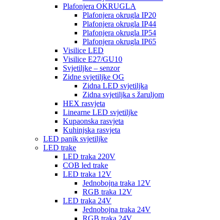
Plafonjera OKRUGLA
Plafonjera okrugla IP20
Plafonjera okrugla IP44
Plafonjera okrugla IP54
Plafonjera okrugla IP65
Visilice LED
Visilice E27/GU10
Svjetiljke – senzor
Zidne svjetiljke OG
Zidna LED svjetiljka
Zidna svjetiljka s žaruljom
HEX rasvjeta
Linearne LED svjetiljke
Kupaonska rasvjeta
Kuhinjska rasvjeta
LED panik svjetiljke
LED trake
LED traka 220V
COB led trake
LED traka 12V
Jednobojna traka 12V
RGB traka 12V
LED traka 24V
Jednobojna traka 24V
RGB traka 24V