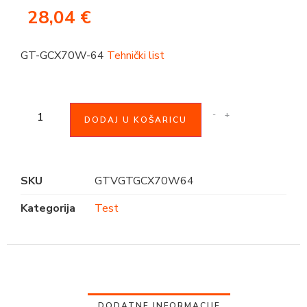
28,04
€
GT-GCX70W-64
Tehnički list
-
+
DODAJ U KOŠARICU
SKU
GTVGTGCX70W64
Kategorija
Test
DODATNE INFORMACIJE