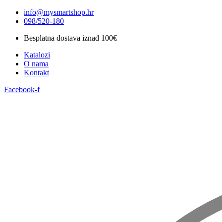
Idi
info@mysmartshop.hr
na
098/520-180
sadržaj
Besplatna dostava iznad 100€
Katalozi
O nama
Kontakt
Facebook-f