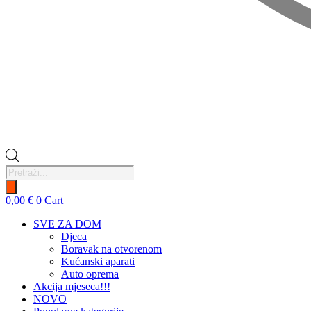
Products
search
0,00
€
0
Cart
SVE ZA DOM
Djeca
Boravak na otvorenom
Kućanski aparati
Auto oprema
Akcija mjeseca!!!
NOVO