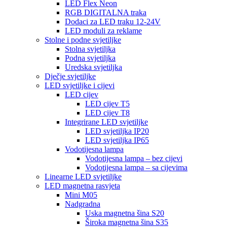
LED Flex Neon
RGB DIGITALNA traka
Dodaci za LED traku 12-24V
LED moduli za reklame
Stolne i podne svjetiljke
Stolna svjetiljka
Podna svjetiljka
Uredska svjetiljka
Dječje svjetiljke
LED svjetiljke i cijevi
LED cijev
LED cijev T5
LED cijev T8
Integrirane LED svjetiljke
LED svjetiljka IP20
LED svjetiljka IP65
Vodotijesna lampa
Vodotijesna lampa – bez cijevi
Vodotijesna lampa – sa cijevima
Linearne LED svjetiljke
LED magnetna rasvjeta
Mini M05
Nadgradna
Uska magnetna šina S20
Široka magnetna šina S35