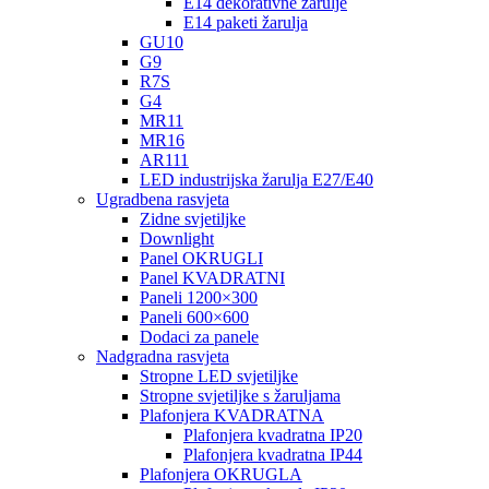
E14 dekorativne žarulje
E14 paketi žarulja
GU10
G9
R7S
G4
MR11
MR16
AR111
LED industrijska žarulja E27/E40
Ugradbena rasvjeta
Zidne svjetiljke
Downlight
Panel OKRUGLI
Panel KVADRATNI
Paneli 1200×300
Paneli 600×600
Dodaci za panele
Nadgradna rasvjeta
Stropne LED svjetiljke
Stropne svjetiljke s žaruljama
Plafonjera KVADRATNA
Plafonjera kvadratna IP20
Plafonjera kvadratna IP44
Plafonjera OKRUGLA