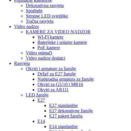
Popularne kategorije
Dekorativna rasvjeta
Spotlight
Stropne LED svjetiljke
Tračna rasvjeta
Video nadzor
KAMERE ZA VIDEO NADZOR
WI-FI kamere
Baterijske i solarne kamere
PoE kamere
Video snimači
Video nadzor dodatci
Rasvjeta
Okviri i armature za žarulje
Držač za E27 žarulje
Nadgradna armatura za žarulje
Okviri za GU10 i MR16
Okviri za AR111
LED žarulje
E27
E27 standardne
E27 dekorativne žarulje
E27 paketi žarulja
E14
E14 standardne