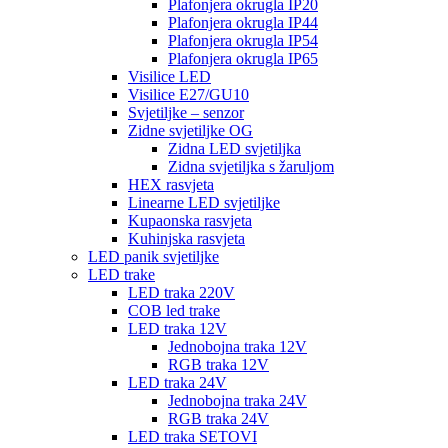
Plafonjera okrugla IP20
Plafonjera okrugla IP44
Plafonjera okrugla IP54
Plafonjera okrugla IP65
Visilice LED
Visilice E27/GU10
Svjetiljke – senzor
Zidne svjetiljke OG
Zidna LED svjetiljka
Zidna svjetiljka s žaruljom
HEX rasvjeta
Linearne LED svjetiljke
Kupaonska rasvjeta
Kuhinjska rasvjeta
LED panik svjetiljke
LED trake
LED traka 220V
COB led trake
LED traka 12V
Jednobojna traka 12V
RGB traka 12V
LED traka 24V
Jednobojna traka 24V
RGB traka 24V
LED traka SETOVI