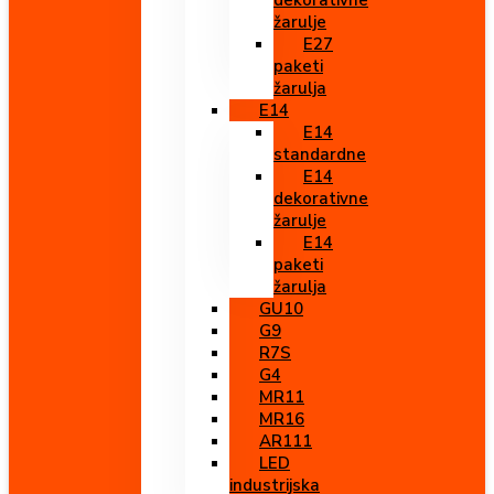
dekorativne
žarulje
E27
paketi
žarulja
E14
E14
standardne
E14
dekorativne
žarulje
E14
paketi
žarulja
GU10
G9
R7S
G4
MR11
MR16
AR111
LED
industrijska