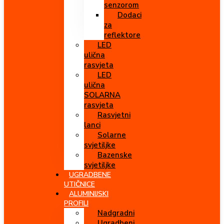
senzorom
Dodaci
za
reflektore
LED
ulična
rasvjeta
LED
ulična
SOLARNA
rasvjeta
Rasvjetni
lanci
Solarne
svjetiljke
Bazenske
svjetiljke
UGRADBENE
UTIČNICE
ALUMINIJSKI
PROFILI
Nadgradni
Ugradbeni