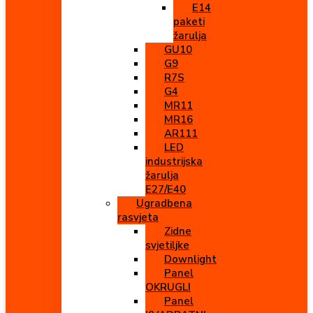
E14
paketi
žarulja
GU10
G9
R7S
G4
MR11
MR16
AR111
LED
industrijska
žarulja
E27/E40
Ugradbena
rasvjeta
Zidne
svjetiljke
Downlight
Panel
OKRUGLI
Panel