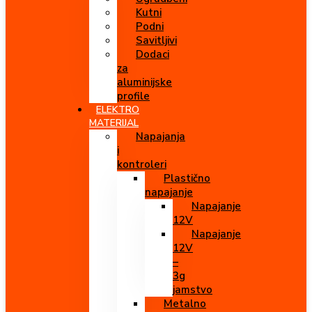
Kutni
Podni
Savitljivi
Dodaci
za
aluminijske
profile
ELEKTRO
MATERIJAL
Napajanja
i
kontroleri
Plastično
napajanje
Napajanje
12V
Napajanje
12V
–
3g
jamstvo
Metalno