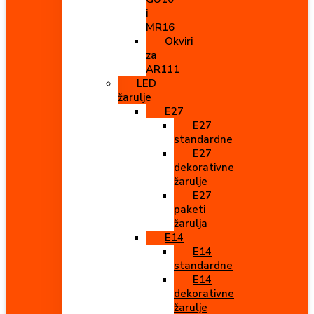
i
MR16
Okviri
za
AR111
LED
žarulje
E27
E27
standardne
E27
dekorativne
žarulje
E27
paketi
žarulja
E14
E14
standardne
E14
dekorativne
žarulje