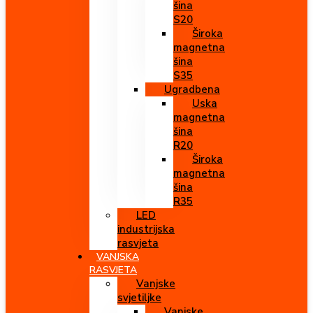
šina
S20
Široka
magnetna
šina
S35
Ugradbena
Uska
magnetna
šina
R20
Široka
magnetna
šina
R35
LED
industrijska
rasvjeta
VANJSKA
RASVJETA
Vanjske
svjetiljke
Vanjske