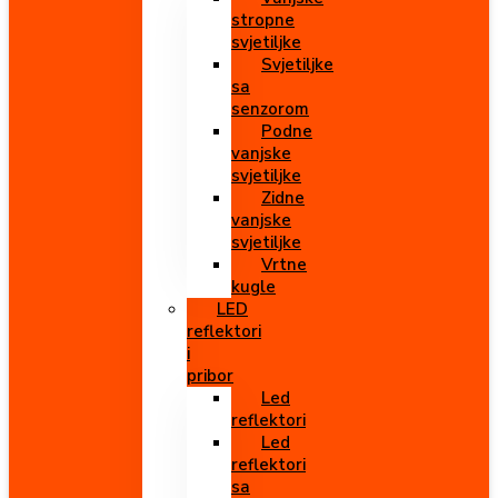
stropne
svjetiljke
Svjetiljke
sa
senzorom
Podne
vanjske
svjetiljke
Zidne
vanjske
svjetiljke
Vrtne
kugle
LED
reflektori
i
pribor
Led
reflektori
Led
reflektori
sa