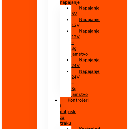
napajanje
Napajanje
5V
Napajanje
12V
Napajanje
12V
–
3g
jamstvo
Napajanje
24V
Napajanje
24V
–
3g
jamstvo
Kontroleri
i
daljinski
za
traku