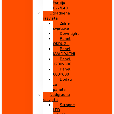
žarulja
E27/E40
Ugradbena
rasvjeta
Zidne
svjetiljke
Downlight
Panel
OKRUGLI
Panel
KVADRATNI
Paneli
1200×300
Paneli
600×600
Dodaci
za
panele
Nadgradna
rasvjeta
Stropne
LED