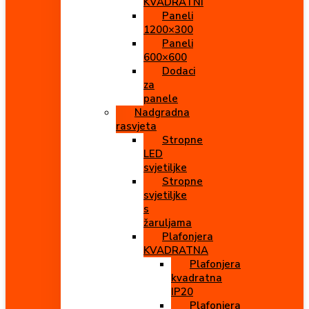
KVADRATNI
Paneli
1200×300
Paneli
600×600
Dodaci
za
panele
Nadgradna
rasvjeta
Stropne
LED
svjetiljke
Stropne
svjetiljke
s
žaruljama
Plafonjera
KVADRATNA
Plafonjera
kvadratna
IP20
Plafonjera