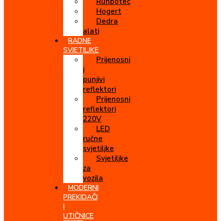
Runpotec
Hogert
Dedra
alati
RADNE
SVJETILJKE
Prijenosni
i
punjivi
reflektori
Prijenosni
reflektori
220V
LED
ručne
svjetiljke
Svjetiljke
za
vozila
MODERNI
PREKIDAČI
I
UTIČNICE