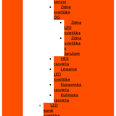
senzor
Zidne
svjetiljke
OG
Zidna
LED
svjetiljka
Zidna
svjetiljka
s
žaruljom
HEX
rasvjeta
Linearne
LED
svjetiljke
Kupaonska
rasvjeta
Kuhinjska
rasvjeta
LED
panik
svjetiljke