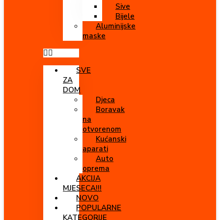
Sive
Bijele
Aluminijske
maske
SVE
ZA
DOM
Djeca
Boravak
na
otvorenom
Kućanski
aparati
Auto
oprema
AKCIJA
MJESECA!!!
NOVO
POPULARNE
KATEGORIJE