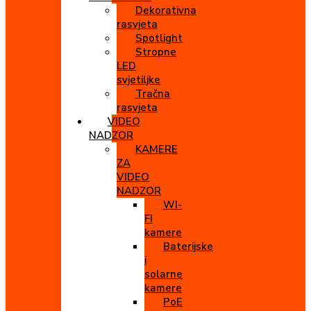
Dekorativna
rasvjeta
Spotlight
Stropne
LED
svjetiljke
Tračna
rasvjeta
VIDEO
NADZOR
KAMERE
ZA
VIDEO
NADZOR
WI-
FI
kamere
Baterijske
i
solarne
kamere
PoE