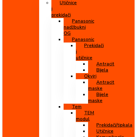
Utičnice
i
prekidači
Panasonic
nadžbukni
OG
Panasonic
Prekidači
i
utičnice
Antracit
Bijela
Okviri
Antracit
maske
Bijele
maske
Tem
TEM
modul
Prekidači/tipkala
Utičnice