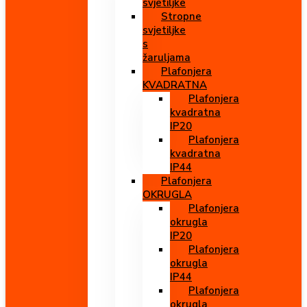
svjetiljke
Stropne
svjetiljke
s
žaruljama
Plafonjera
KVADRATNA
Plafonjera
kvadratna
IP20
Plafonjera
kvadratna
IP44
Plafonjera
OKRUGLA
Plafonjera
okrugla
IP20
Plafonjera
okrugla
IP44
Plafonjera
okrugla