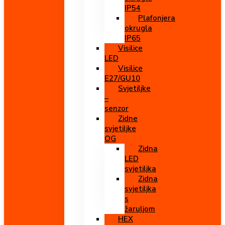
IP54
Plafonjera
okrugla
IP65
Visilice
LED
Visilice
E27/GU10
Svjetiljke
–
senzor
Zidne
svjetiljke
OG
Zidna
LED
svjetiljka
Zidna
svjetiljka
s
žaruljom
HEX