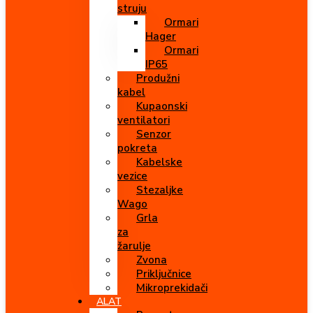
struju
Ormari
Hager
Ormari
IP65
Produžni
kabel
Kupaonski
ventilatori
Senzor
pokreta
Kabelske
vezice
Stezaljke
Wago
Grla
za
žarulje
Zvona
Priključnice
Mikroprekidači
ALAT