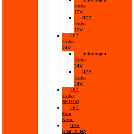
Jednobojna
traka
12V
RGB
traka
12V
LED
traka
24V
Jednobojna
traka
24V
RGB
traka
24V
LED
traka
SETOVI
LED
Flex
Neon
RGB
DIGITALNA