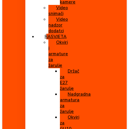
kamere
Video
snimači
Video
nadzor
dodatci
RASVJETA
Okviri
i
armature
za
žarulje
Držač
za
E27
žarulje
Nadgradna
armatura
za
žarulje
Okviri
za
GU10