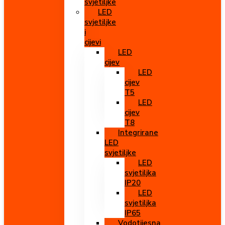
svjetiljke
LED
svjetiljke
i
cijevi
LED
cijev
LED
cijev
T5
LED
cijev
T8
Integrirane
LED
svjetiljke
LED
svjetiljka
IP20
LED
svjetiljka
IP65
Vodotijesna