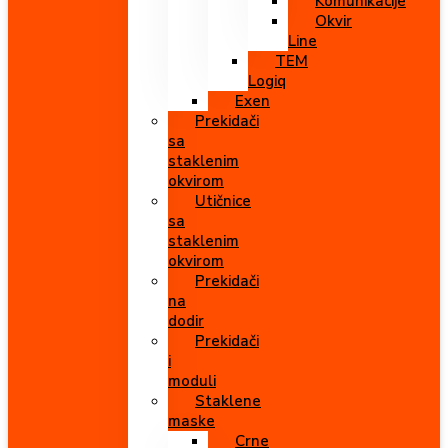
Komunikacije
Okvir
Line
TEM
Logiq
Exen
Prekidači
sa
staklenim
okvirom
Utičnice
sa
staklenim
okvirom
Prekidači
na
dodir
Prekidači
i
moduli
Staklene
maske
Crne