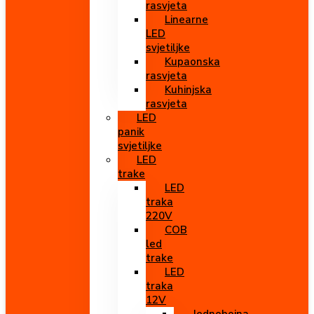
rasvjeta
Linearne
LED
svjetiljke
Kupaonska
rasvjeta
Kuhinjska
rasvjeta
LED
panik
svjetiljke
LED
trake
LED
traka
220V
COB
led
trake
LED
traka
12V