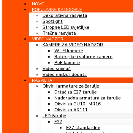
NOVO
POPULARNE KATEGORIJE
Dekorativna rasvjeta
Spotlight
Stropne LED svjetiljke
Tračna rasvjeta
VIDEO NADZOR
KAMERE ZA VIDEO NADZOR
WI-FI kamere
Baterijske i solarne kamere
PoE kamere
Video snimači
Video nadzor dodatci
RASVJETA
Okviri i armature za žarulje
Držač za E27 žarulje
Nadgradna armatura za žarulje
Okviri za GU10 i MR16
Okviri za AR111
LED žarulje
E27
E27 standardne