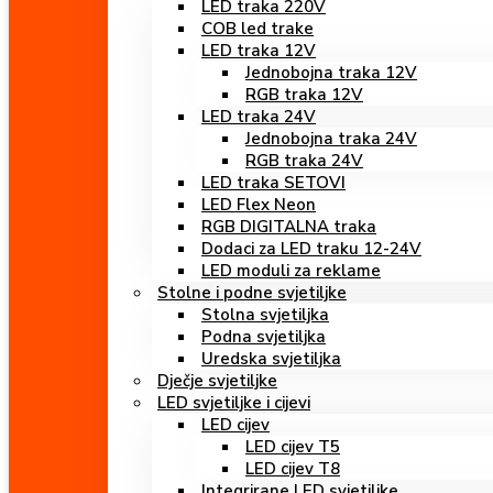
LED traka 220V
COB led trake
LED traka 12V
Jednobojna traka 12V
RGB traka 12V
LED traka 24V
Jednobojna traka 24V
RGB traka 24V
LED traka SETOVI
LED Flex Neon
RGB DIGITALNA traka
Dodaci za LED traku 12-24V
LED moduli za reklame
Stolne i podne svjetiljke
Stolna svjetiljka
Podna svjetiljka
Uredska svjetiljka
Dječje svjetiljke
LED svjetiljke i cijevi
LED cijev
LED cijev T5
LED cijev T8
Integrirane LED svjetiljke