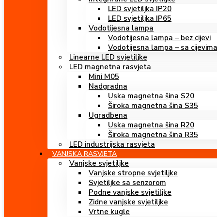
LED svjetiljka IP20
LED svjetiljka IP65
Vodotijesna lampa
Vodotijesna lampa – bez cijevi
Vodotijesna lampa – sa cijevim
Linearne LED svjetiljke
LED magnetna rasvjeta
Mini M05
Nadgradna
Uska magnetna šina S20
Široka magnetna šina S35
Ugradbena
Uska magnetna šina R20
Široka magnetna šina R35
LED industrijska rasvjeta
VANJSKA RASVJETA
Vanjske svjetiljke
Vanjske stropne svjetiljke
Svjetiljke sa senzorom
Podne vanjske svjetiljke
Zidne vanjske svjetiljke
Vrtne kugle