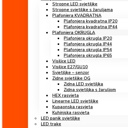
Stropne LED svjetiljke
Stropne svjetiljke s žaruljama
Plafonjera KVADRATNA
Plafonjera kvadratna IP20
Plafonjera kvadratna IP44
Plafonjera OKRUGLA
Plafonjera okrugla IP20
Plafonjera okrugla IP44
Plafonjera okrugla IP54
Plafonjera okrugla IP65
Visilice LED
Visilice E27/GU10
Svjetiljke – senzor
Zidne svjetiljke OG
Zidna LED svjetiljka
Zidna svjetiljka s žaruljom
HEX rasvjeta
Linearne LED svjetiljke
Kupaonska rasvjeta
Kuhinjska rasvjeta
LED panik svjetiljke
LED trake