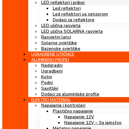
LED reflektori i pribor
Led reflektori
Led reflektori sa senzorom
Dodaci za reflektore
LED ulična rasvjeta
LED ulična SOLARNA rasvjeta
Rasvjetni lanci
Solarne svjetiljke
Bazenske svjetiljke
UGRADBENE UTIČNICE
ALUMINIJSKI PROFILI
Nadgradni
Ugradbeni
Kutni
Podni
Savitljivi
Dodaci za aluminijske profile
ELEKTRO MATERIJAL
Napajanja i kontroleri
Plastično napajanje
Napajanje 12V
Napajanje 12V – 3g jamstvo
Metalno napajanje