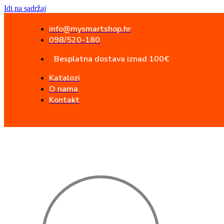
Idi na sadržaj
info@mysmartshop.hr
098/520-180
Besplatna dostava iznad 100€
Katalozi
O nama
Kontakt