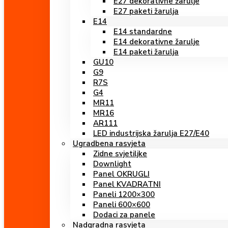
E27 dekorativne žarulje
E27 paketi žarulja
E14
E14 standardne
E14 dekorativne žarulje
E14 paketi žarulja
GU10
G9
R7S
G4
MR11
MR16
AR111
LED industrijska žarulja E27/E40
Ugradbena rasvjeta
Zidne svjetiljke
Downlight
Panel OKRUGLI
Panel KVADRATNI
Paneli 1200×300
Paneli 600×600
Dodaci za panele
Nadgradna rasvjeta