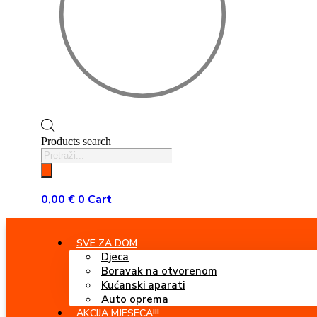
Products search
0,00
€
0
Cart
SVE ZA DOM
Djeca
Boravak na otvorenom
Kućanski aparati
Auto oprema
AKCIJA MJESECA!!!