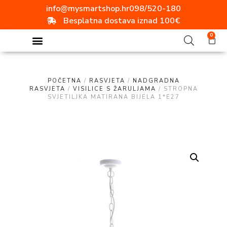
info@mysmartshop.hr
098/520-180
Besplatna dostava iznad 100€
0
POČETNA
/
RASVJETA
/
NADGRADNA
RASVJETA
/
VISILICE S ŽARULJAMA
/ STROPNA
SVJETILJKA MATIRANA BIJELA 1*E27