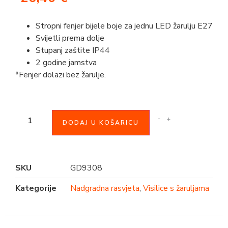
Stropni fenjer bijele boje za jednu LED žarulju E27
Svijetli prema dolje
Stupanj zaštite IP44
2 godine jamstva
*Fenjer dolazi bez žarulje.
-
+
DODAJ U KOŠARICU
SKU
GD9308
Kategorije
Nadgradna rasvjeta
,
Visilice s žaruljama