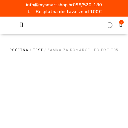
info@mysmartshop.hr
098/520-180
Besplatna dostava iznad 100€
0
SVE ZA DOM
Akcija mjeseca!!!
Popularne kategorije
Video nadzor
Vanjska rasvjeta
Ugradbene utičnice
Aluminijski profili
ELEKTRO MATERIJAL
Radne svjetiljke
Moderni prekidači i utičnice
POČETNA
/
TEST
/ ZAMKA ZA KOMARCE LED DYT-T05