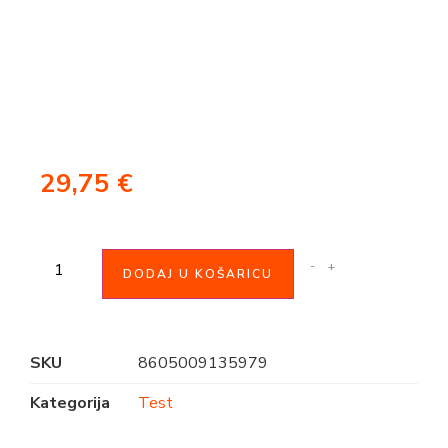
29,75
€
-
+
DODAJ U KOŠARICU
SKU
8605009135979
Kategorija
Test