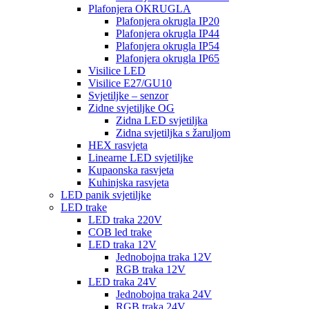
Plafonjera OKRUGLA
Plafonjera okrugla IP20
Plafonjera okrugla IP44
Plafonjera okrugla IP54
Plafonjera okrugla IP65
Visilice LED
Visilice E27/GU10
Svjetiljke – senzor
Zidne svjetiljke OG
Zidna LED svjetiljka
Zidna svjetiljka s žaruljom
HEX rasvjeta
Linearne LED svjetiljke
Kupaonska rasvjeta
Kuhinjska rasvjeta
LED panik svjetiljke
LED trake
LED traka 220V
COB led trake
LED traka 12V
Jednobojna traka 12V
RGB traka 12V
LED traka 24V
Jednobojna traka 24V
RGB traka 24V