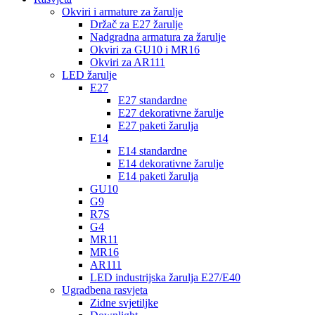
Okviri i armature za žarulje
Držač za E27 žarulje
Nadgradna armatura za žarulje
Okviri za GU10 i MR16
Okviri za AR111
LED žarulje
E27
E27 standardne
E27 dekorativne žarulje
E27 paketi žarulja
E14
E14 standardne
E14 dekorativne žarulje
E14 paketi žarulja
GU10
G9
R7S
G4
MR11
MR16
AR111
LED industrijska žarulja E27/E40
Ugradbena rasvjeta
Zidne svjetiljke