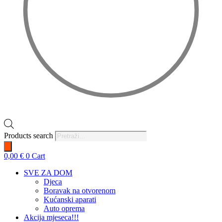
Products search
0,00
€
0
Cart
SVE ZA DOM
Djeca
Boravak na otvorenom
Kućanski aparati
Auto oprema
Akcija mjeseca!!!