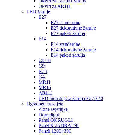
Okviri za GU10 i MR16
Okviri za AR111
LED žarulje
E27
E27 standardne
E27 dekorativne žarulje
E27 paketi žarulja
E14
E14 standardne
E14 dekorativne žarulje
E14 paketi žarulja
GU10
G9
R7S
G4
MR11
MR16
AR111
LED industrijska žarulja E27/E40
Ugradbena rasvjeta
Zidne svjetiljke
Downlight
Panel OKRUGLI
Panel KVADRATNI
Paneli 1200×300