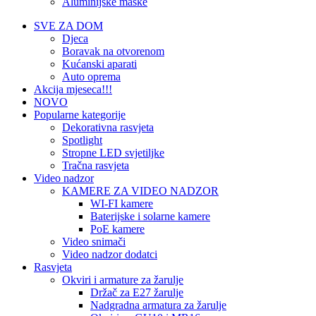
Aluminijske maske
SVE ZA DOM
Djeca
Boravak na otvorenom
Kućanski aparati
Auto oprema
Akcija mjeseca!!!
NOVO
Popularne kategorije
Dekorativna rasvjeta
Spotlight
Stropne LED svjetiljke
Tračna rasvjeta
Video nadzor
KAMERE ZA VIDEO NADZOR
WI-FI kamere
Baterijske i solarne kamere
PoE kamere
Video snimači
Video nadzor dodatci
Rasvjeta
Okviri i armature za žarulje
Držač za E27 žarulje
Nadgradna armatura za žarulje