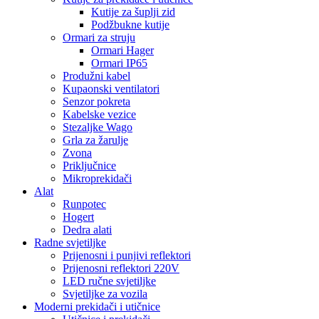
Kutije za šuplji zid
Podžbukne kutije
Ormari za struju
Ormari Hager
Ormari IP65
Produžni kabel
Kupaonski ventilatori
Senzor pokreta
Kabelske vezice
Stezaljke Wago
Grla za žarulje
Zvona
Priključnice
Mikroprekidači
Alat
Runpotec
Hogert
Dedra alati
Radne svjetiljke
Prijenosni i punjivi reflektori
Prijenosni reflektori 220V
LED ručne svjetiljke
Svjetiljke za vozila
Moderni prekidači i utičnice