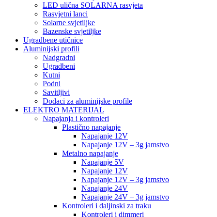
LED ulična SOLARNA rasvjeta
Rasvjetni lanci
Solarne svjetiljke
Bazenske svjetiljke
Ugradbene utičnice
Aluminijski profili
Nadgradni
Ugradbeni
Kutni
Podni
Savitljivi
Dodaci za aluminijske profile
ELEKTRO MATERIJAL
Napajanja i kontroleri
Plastično napajanje
Napajanje 12V
Napajanje 12V – 3g jamstvo
Metalno napajanje
Napajanje 5V
Napajanje 12V
Napajanje 12V – 3g jamstvo
Napajanje 24V
Napajanje 24V – 3g jamstvo
Kontroleri i daljinski za traku
Kontroleri i dimmeri