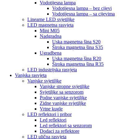
Vodotijesna lampa
Vodotijesna lampa – bez cijevi
Vodotijesna lampa – sa cijevima
Linearne LED svjetiljke
LED magnetna rasvjeta
Mini M05
Nadgradna
Uska magnetna šina S20
Široka magnetna šina S35
Ugradbena
Uska magnetna šina R20
Široka magnetna šina R35
LED industrijska rasvjeta
Vanjska rasvjeta
Vanjske svjetiljke
Vanjske stropne svjetiljke
Svjetiljke sa senzorom
Podne vanjske svjetiljke
Zidne vanjske svjetiljke
Vrtne kugle
LED reflektori i pribor
Led reflektori
Led reflektori sa senzorom
Dodaci za reflektore
LED ulična rasvjeta