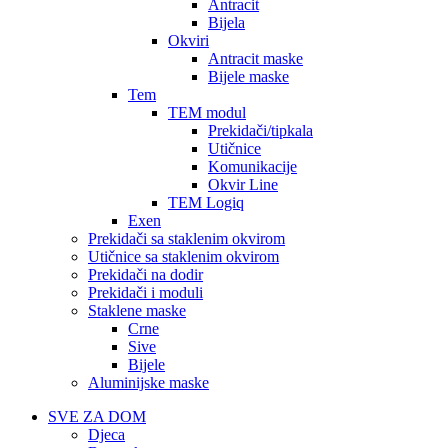
Antracit
Bijela
Okviri
Antracit maske
Bijele maske
Tem
TEM modul
Prekidači/tipkala
Utičnice
Komunikacije
Okvir Line
TEM Logiq
Exen
Prekidači sa staklenim okvirom
Utičnice sa staklenim okvirom
Prekidači na dodir
Prekidači i moduli
Staklene maske
Crne
Sive
Bijele
Aluminijske maske
SVE ZA DOM
Djeca