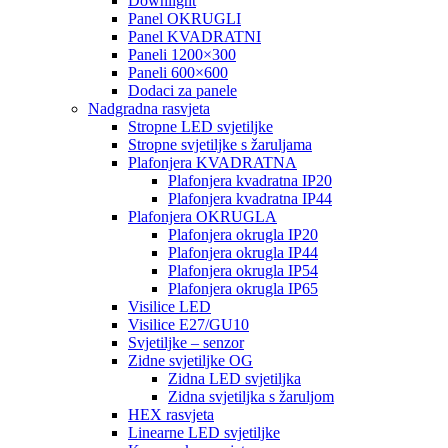
Downlight
Panel OKRUGLI
Panel KVADRATNI
Paneli 1200×300
Paneli 600×600
Dodaci za panele
Nadgradna rasvjeta
Stropne LED svjetiljke
Stropne svjetiljke s žaruljama
Plafonjera KVADRATNA
Plafonjera kvadratna IP20
Plafonjera kvadratna IP44
Plafonjera OKRUGLA
Plafonjera okrugla IP20
Plafonjera okrugla IP44
Plafonjera okrugla IP54
Plafonjera okrugla IP65
Visilice LED
Visilice E27/GU10
Svjetiljke – senzor
Zidne svjetiljke OG
Zidna LED svjetiljka
Zidna svjetiljka s žaruljom
HEX rasvjeta
Linearne LED svjetiljke