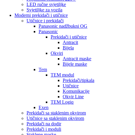
LED ručne svjetiljke
Svjetiljke za vozila
Moderni prekidači i utičnice
Utičnice i prekidači
Panasonic nadžbukni OG
Panasonic
Prekidači i utičnice
Antracit
Bijela
Okviri
Antracit maske
Bijele maske
Tem
TEM modul
Prekidači/tipkala
Utičnice
Komunikacije
Okvir Line
TEM Logiq
Exen
Prekidači sa staklenim okvirom
Utičnice sa staklenim okvirom
Prekidači na dodir
Prekidači i moduli
Staklene maske