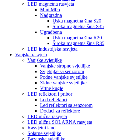
LED magnetna rasvjeta
Mini M05
Nadgradna
Uska magnetna šina S20
Široka magnetna šina S35
Ugradbena
Uska magnetna šina R20
Široka magnetna šina R35
LED industrijska rasvjeta
Vanjska rasvjeta
Vanjske svjetiljke
Vanjske stropne svjetiljke
Svjetiljke sa senzorom
Podne vanjske svjetiljke
Zidne vanjske svjetiljke
Vrtne kugle
LED reflektori i pribor
Led reflektori
Led reflektori sa senzorom
Dodaci za reflektore
LED ulična rasvjeta
LED ulična SOLARNA rasvjeta
Rasvjetni lanci
Solarne svjetiljke
Bazenske svjetiljke