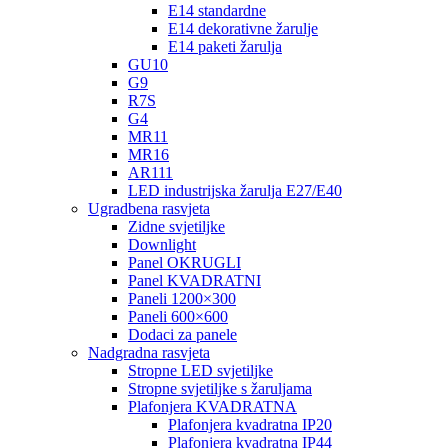
E14 standardne
E14 dekorativne žarulje
E14 paketi žarulja
GU10
G9
R7S
G4
MR11
MR16
AR111
LED industrijska žarulja E27/E40
Ugradbena rasvjeta
Zidne svjetiljke
Downlight
Panel OKRUGLI
Panel KVADRATNI
Paneli 1200×300
Paneli 600×600
Dodaci za panele
Nadgradna rasvjeta
Stropne LED svjetiljke
Stropne svjetiljke s žaruljama
Plafonjera KVADRATNA
Plafonjera kvadratna IP20
Plafonjera kvadratna IP44