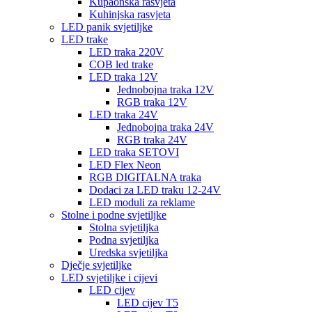
Kupaonska rasvjeta
Kuhinjska rasvjeta
LED panik svjetiljke
LED trake
LED traka 220V
COB led trake
LED traka 12V
Jednobojna traka 12V
RGB traka 12V
LED traka 24V
Jednobojna traka 24V
RGB traka 24V
LED traka SETOVI
LED Flex Neon
RGB DIGITALNA traka
Dodaci za LED traku 12-24V
LED moduli za reklame
Stolne i podne svjetiljke
Stolna svjetiljka
Podna svjetiljka
Uredska svjetiljka
Dječje svjetiljke
LED svjetiljke i cijevi
LED cijev
LED cijev T5