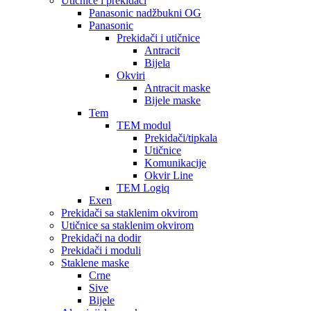
Utičnice i prekidači
Panasonic nadžbukni OG
Panasonic
Prekidači i utičnice
Antracit
Bijela
Okviri
Antracit maske
Bijele maske
Tem
TEM modul
Prekidači/tipkala
Utičnice
Komunikacije
Okvir Line
TEM Logiq
Exen
Prekidači sa staklenim okvirom
Utičnice sa staklenim okvirom
Prekidači na dodir
Prekidači i moduli
Staklene maske
Crne
Sive
Bijele