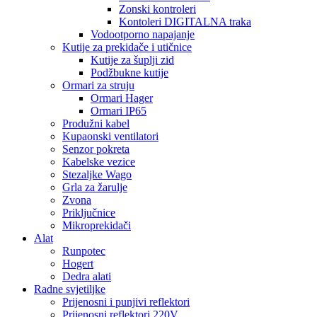
Zonski kontroleri
Kontoleri DIGITALNA traka
Vodootporno napajanje
Kutije za prekidače i utičnice
Kutije za šuplji zid
Podžbukne kutije
Ormari za struju
Ormari Hager
Ormari IP65
Produžni kabel
Kupaonski ventilatori
Senzor pokreta
Kabelske vezice
Stezaljke Wago
Grla za žarulje
Zvona
Priključnice
Mikroprekidači
Alat
Runpotec
Hogert
Dedra alati
Radne svjetiljke
Prijenosni i punjivi reflektori
Prijenosni reflektori 220V