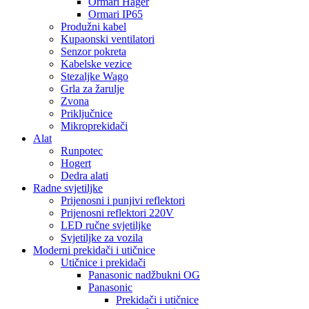
Ormari Hager
Ormari IP65
Produžni kabel
Kupaonski ventilatori
Senzor pokreta
Kabelske vezice
Stezaljke Wago
Grla za žarulje
Zvona
Priključnice
Mikroprekidači
Alat
Runpotec
Hogert
Dedra alati
Radne svjetiljke
Prijenosni i punjivi reflektori
Prijenosni reflektori 220V
LED ručne svjetiljke
Svjetiljke za vozila
Moderni prekidači i utičnice
Utičnice i prekidači
Panasonic nadžbukni OG
Panasonic
Prekidači i utičnice