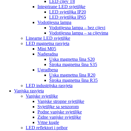
LED cijev T8
Integrirane LED svjetiljke
LED svjetiljka IP20
LED svjetiljka IP65
Vodotijesna lampa
Vodotijesna lampa – bez cijevi
Vodotijesna lampa – sa cijevima
Linearne LED svjetiljke
LED magnetna rasvjeta
Mini M05
Nadgradna
Uska magnetna šina S20
Široka magnetna šina S35
Ugradbena
Uska magnetna šina R20
Široka magnetna šina R35
LED industrijska rasvjeta
Vanjska rasvjeta
Vanjske svjetiljke
Vanjske stropne svjetiljke
Svjetiljke sa senzorom
Podne vanjske svjetiljke
Zidne vanjske svjetiljke
Vrtne kugle
LED reflektori i pribor