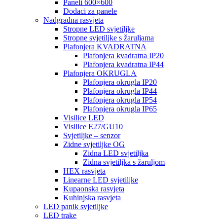
Paneli 600×600
Dodaci za panele
Nadgradna rasvjeta
Stropne LED svjetiljke
Stropne svjetiljke s žaruljama
Plafonjera KVADRATNA
Plafonjera kvadratna IP20
Plafonjera kvadratna IP44
Plafonjera OKRUGLA
Plafonjera okrugla IP20
Plafonjera okrugla IP44
Plafonjera okrugla IP54
Plafonjera okrugla IP65
Visilice LED
Visilice E27/GU10
Svjetiljke – senzor
Zidne svjetiljke OG
Zidna LED svjetiljka
Zidna svjetiljka s žaruljom
HEX rasvjeta
Linearne LED svjetiljke
Kupaonska rasvjeta
Kuhinjska rasvjeta
LED panik svjetiljke
LED trake