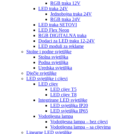
RGB traka 12V
LED traka 24V
Jednobojna traka 24V
RGB traka 24V
LED traka SETOVI
LED Flex Neon
RGB DIGITALNA traka
Dodaci za LED traku 12-24V
LED moduli za reklame
Stolne i podne svjetiljke
Stolna svjetiljka
Podna svjetiljka
Uredska svjetiljka
Dječje svjetiljke
LED svjetiljke i cijevi
LED cijev
LED cijev T5
LED cijev T8
Integrirane LED svjetiljke
LED svjetiljka IP20
LED svjetiljka IP65
Vodotijesna lampa
Vodotijesna lampa – bez cijevi
Vodotijesna lampa – sa cijevima
Linearne LED svjetiljke