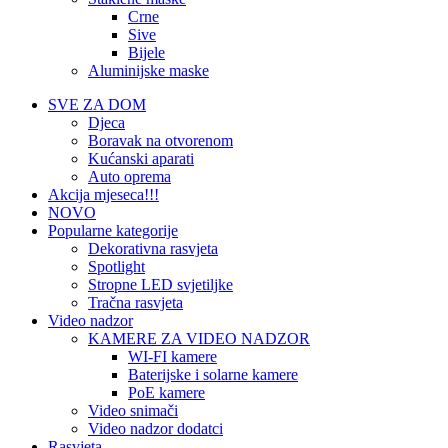
Crne
Sive
Bijele
Aluminijske maske
SVE ZA DOM
Djeca
Boravak na otvorenom
Kućanski aparati
Auto oprema
Akcija mjeseca!!!
NOVO
Popularne kategorije
Dekorativna rasvjeta
Spotlight
Stropne LED svjetiljke
Tračna rasvjeta
Video nadzor
KAMERE ZA VIDEO NADZOR
WI-FI kamere
Baterijske i solarne kamere
PoE kamere
Video snimači
Video nadzor dodatci
Rasvjeta