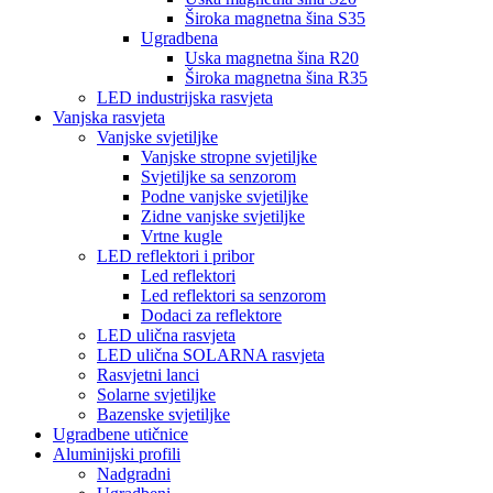
Široka magnetna šina S35
Ugradbena
Uska magnetna šina R20
Široka magnetna šina R35
LED industrijska rasvjeta
Vanjska rasvjeta
Vanjske svjetiljke
Vanjske stropne svjetiljke
Svjetiljke sa senzorom
Podne vanjske svjetiljke
Zidne vanjske svjetiljke
Vrtne kugle
LED reflektori i pribor
Led reflektori
Led reflektori sa senzorom
Dodaci za reflektore
LED ulična rasvjeta
LED ulična SOLARNA rasvjeta
Rasvjetni lanci
Solarne svjetiljke
Bazenske svjetiljke
Ugradbene utičnice
Aluminijski profili
Nadgradni