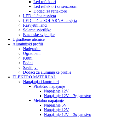
Led reflektori
Led reflektori sa senzorom
Dodaci za reflektore
LED ulična rasvjeta
LED ulična SOLARNA rasvjeta
Rasvjetni lanci
Solarne svjetiljke
Bazenske svjetiljke
Ugradbene utičnice
Aluminijski profili
Nadgradni
Ugradbeni
Kutni
Podni
Savitljivi
Dodaci za aluminijske profile
ELEKTRO MATERIJAL
Napajanja i kontroleri
Plastično napajanje
Napajanje 12V
Napajanje 12V – 3g jamstvo
Metalno napajanje
Napajanje 5V
Napajanje 12V
Napajanje 12V – 3g jamstvo