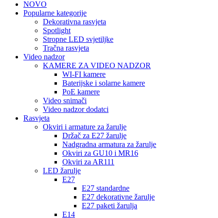
NOVO
Popularne kategorije
Dekorativna rasvjeta
Spotlight
Stropne LED svjetiljke
Tračna rasvjeta
Video nadzor
KAMERE ZA VIDEO NADZOR
WI-FI kamere
Baterijske i solarne kamere
PoE kamere
Video snimači
Video nadzor dodatci
Rasvjeta
Okviri i armature za žarulje
Držač za E27 žarulje
Nadgradna armatura za žarulje
Okviri za GU10 i MR16
Okviri za AR111
LED žarulje
E27
E27 standardne
E27 dekorativne žarulje
E27 paketi žarulja
E14