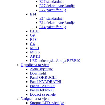
E27 standardne
E27 dekorativne žarulje
E27 paketi žarulja
E14
E14 standardne
E14 dekorativne žarulje
E14 paketi žarulja
GU10
G9
R7S
G4
MR11
MR16
AR111
LED industrijska žarulja E27/E40
Ugradbena rasvjeta
Zidne svjetiljke
Downlight
Panel OKRUGLI
Panel KVADRATNI
Paneli 1200×300
Paneli 600×600
Dodaci za panele
Nadgradna rasvjeta
Stropne LED svjetiljke