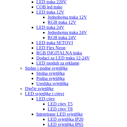
LED traka 220V
COB led trake
LED traka 12V
Jednobojna traka 12V
RGB traka 12V
LED traka 24V
Jednobojna traka 24V
RGB traka 24V
LED traka SETOVI
LED Flex Neon
RGB DIGITALNA traka
Dodaci za LED traku 12-24V
LED moduli za reklame
Stolne i podne svjetiljke
Stolna svjetiljka
Podna svjetiljka
Uredska svjetiljka
Dječje svjetiljke
LED svjetiljke i cijevi
LED cijev
LED cijev T5
LED cijev T8
Integrirane LED svjetiljke
LED svjetiljka IP20
LED svjetiljka IP65