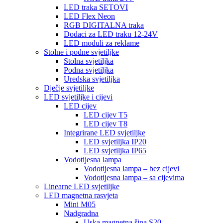
LED traka SETOVI
LED Flex Neon
RGB DIGITALNA traka
Dodaci za LED traku 12-24V
LED moduli za reklame
Stolne i podne svjetiljke
Stolna svjetiljka
Podna svjetiljka
Uredska svjetiljka
Dječje svjetiljke
LED svjetiljke i cijevi
LED cijev
LED cijev T5
LED cijev T8
Integrirane LED svjetiljke
LED svjetiljka IP20
LED svjetiljka IP65
Vodotijesna lampa
Vodotijesna lampa – bez cijevi
Vodotijesna lampa – sa cijevima
Linearne LED svjetiljke
LED magnetna rasvjeta
Mini M05
Nadgradna
Uska magnetna šina S20