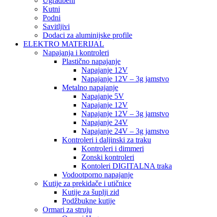
Ugradbeni
Kutni
Podni
Savitljivi
Dodaci za aluminijske profile
ELEKTRO MATERIJAL
Napajanja i kontroleri
Plastično napajanje
Napajanje 12V
Napajanje 12V – 3g jamstvo
Metalno napajanje
Napajanje 5V
Napajanje 12V
Napajanje 12V – 3g jamstvo
Napajanje 24V
Napajanje 24V – 3g jamstvo
Kontroleri i daljinski za traku
Kontroleri i dimmeri
Zonski kontroleri
Kontoleri DIGITALNA traka
Vodootporno napajanje
Kutije za prekidače i utičnice
Kutije za šuplji zid
Podžbukne kutije
Ormari za struju