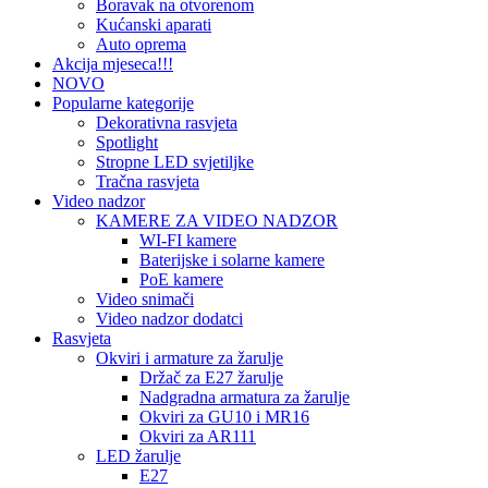
Boravak na otvorenom
Kućanski aparati
Auto oprema
Akcija mjeseca!!!
NOVO
Popularne kategorije
Dekorativna rasvjeta
Spotlight
Stropne LED svjetiljke
Tračna rasvjeta
Video nadzor
KAMERE ZA VIDEO NADZOR
WI-FI kamere
Baterijske i solarne kamere
PoE kamere
Video snimači
Video nadzor dodatci
Rasvjeta
Okviri i armature za žarulje
Držač za E27 žarulje
Nadgradna armatura za žarulje
Okviri za GU10 i MR16
Okviri za AR111
LED žarulje
E27