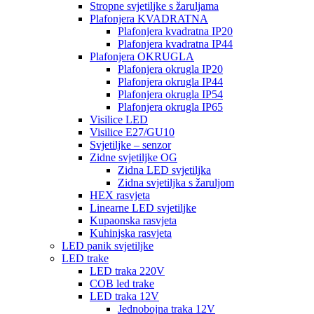
Stropne svjetiljke s žaruljama
Plafonjera KVADRATNA
Plafonjera kvadratna IP20
Plafonjera kvadratna IP44
Plafonjera OKRUGLA
Plafonjera okrugla IP20
Plafonjera okrugla IP44
Plafonjera okrugla IP54
Plafonjera okrugla IP65
Visilice LED
Visilice E27/GU10
Svjetiljke – senzor
Zidne svjetiljke OG
Zidna LED svjetiljka
Zidna svjetiljka s žaruljom
HEX rasvjeta
Linearne LED svjetiljke
Kupaonska rasvjeta
Kuhinjska rasvjeta
LED panik svjetiljke
LED trake
LED traka 220V
COB led trake
LED traka 12V
Jednobojna traka 12V