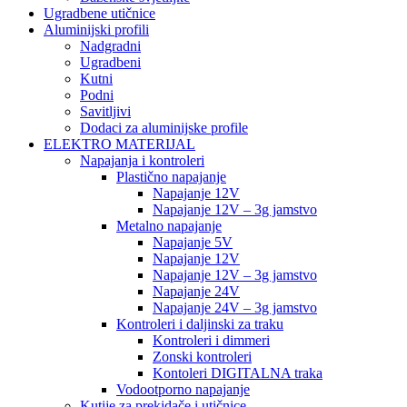
Ugradbene utičnice
Aluminijski profili
Nadgradni
Ugradbeni
Kutni
Podni
Savitljivi
Dodaci za aluminijske profile
ELEKTRO MATERIJAL
Napajanja i kontroleri
Plastično napajanje
Napajanje 12V
Napajanje 12V – 3g jamstvo
Metalno napajanje
Napajanje 5V
Napajanje 12V
Napajanje 12V – 3g jamstvo
Napajanje 24V
Napajanje 24V – 3g jamstvo
Kontroleri i daljinski za traku
Kontroleri i dimmeri
Zonski kontroleri
Kontoleri DIGITALNA traka
Vodootporno napajanje
Kutije za prekidače i utičnice