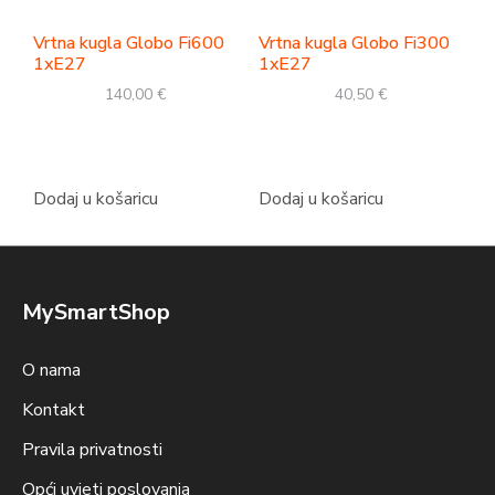
Vrtna kugla Globo Fi600
Vrtna kugla Globo Fi300
1xE27
1xE27
140,00
€
40,50
€
Dodaj u košaricu
Dodaj u košaricu
MySmartShop
O nama
Kontakt
Pravila privatnosti
Opći uvjeti poslovanja