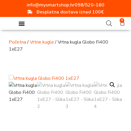
info@mysmartshop.hr
098/520-180
Besplatna dostava iznad 100€
0
Početna
/
Vrtne kugle
/ Vrtna kugla Globo Fi400
1xE27