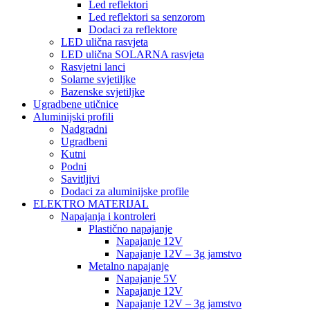
Led reflektori
Led reflektori sa senzorom
Dodaci za reflektore
LED ulična rasvjeta
LED ulična SOLARNA rasvjeta
Rasvjetni lanci
Solarne svjetiljke
Bazenske svjetiljke
Ugradbene utičnice
Aluminijski profili
Nadgradni
Ugradbeni
Kutni
Podni
Savitljivi
Dodaci za aluminijske profile
ELEKTRO MATERIJAL
Napajanja i kontroleri
Plastično napajanje
Napajanje 12V
Napajanje 12V – 3g jamstvo
Metalno napajanje
Napajanje 5V
Napajanje 12V
Napajanje 12V – 3g jamstvo