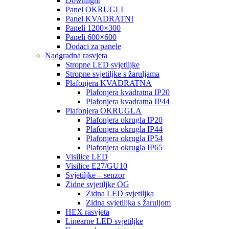
Downlight
Panel OKRUGLI
Panel KVADRATNI
Paneli 1200×300
Paneli 600×600
Dodaci za panele
Nadgradna rasvjeta
Stropne LED svjetiljke
Stropne svjetiljke s žaruljama
Plafonjera KVADRATNA
Plafonjera kvadratna IP20
Plafonjera kvadratna IP44
Plafonjera OKRUGLA
Plafonjera okrugla IP20
Plafonjera okrugla IP44
Plafonjera okrugla IP54
Plafonjera okrugla IP65
Visilice LED
Visilice E27/GU10
Svjetiljke – senzor
Zidne svjetiljke OG
Zidna LED svjetiljka
Zidna svjetiljka s žaruljom
HEX rasvjeta
Linearne LED svjetiljke