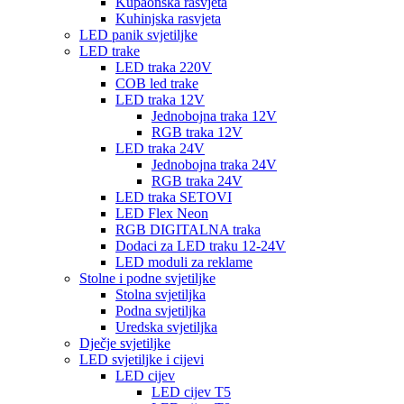
Kupaonska rasvjeta
Kuhinjska rasvjeta
LED panik svjetiljke
LED trake
LED traka 220V
COB led trake
LED traka 12V
Jednobojna traka 12V
RGB traka 12V
LED traka 24V
Jednobojna traka 24V
RGB traka 24V
LED traka SETOVI
LED Flex Neon
RGB DIGITALNA traka
Dodaci za LED traku 12-24V
LED moduli za reklame
Stolne i podne svjetiljke
Stolna svjetiljka
Podna svjetiljka
Uredska svjetiljka
Dječje svjetiljke
LED svjetiljke i cijevi
LED cijev
LED cijev T5