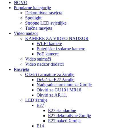
NOVO
Popularne kategorije
Dekorativna rasvjeta
Spotlight
Stropne LED svjetiljke
Tračna rasvjeta
Video nadzor
KAMERE ZA VIDEO NADZOR
WI-FI kamere
Baterijske i solarne kamere
PoE kamere
Video snimači
Video nadzor dodatci
Rasvjeta
Okviri i armature za žarulje
Držač za E27 žarulje
Nadgradna armatura za žarulje
Okviri za GU10 i MR16
Okviri za AR111
LED žarulje
E27
E27 standardne
E27 dekorativne žarulje
E27 paketi žarulja
E14