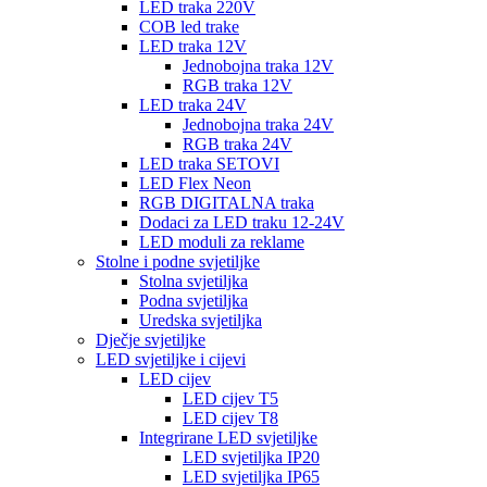
LED traka 220V
COB led trake
LED traka 12V
Jednobojna traka 12V
RGB traka 12V
LED traka 24V
Jednobojna traka 24V
RGB traka 24V
LED traka SETOVI
LED Flex Neon
RGB DIGITALNA traka
Dodaci za LED traku 12-24V
LED moduli za reklame
Stolne i podne svjetiljke
Stolna svjetiljka
Podna svjetiljka
Uredska svjetiljka
Dječje svjetiljke
LED svjetiljke i cijevi
LED cijev
LED cijev T5
LED cijev T8
Integrirane LED svjetiljke
LED svjetiljka IP20
LED svjetiljka IP65