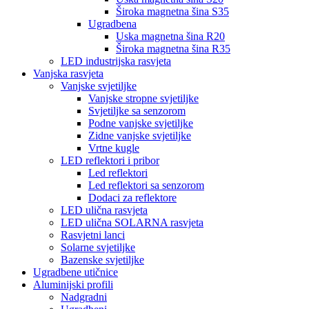
Široka magnetna šina S35
Ugradbena
Uska magnetna šina R20
Široka magnetna šina R35
LED industrijska rasvjeta
Vanjska rasvjeta
Vanjske svjetiljke
Vanjske stropne svjetiljke
Svjetiljke sa senzorom
Podne vanjske svjetiljke
Zidne vanjske svjetiljke
Vrtne kugle
LED reflektori i pribor
Led reflektori
Led reflektori sa senzorom
Dodaci za reflektore
LED ulična rasvjeta
LED ulična SOLARNA rasvjeta
Rasvjetni lanci
Solarne svjetiljke
Bazenske svjetiljke
Ugradbene utičnice
Aluminijski profili
Nadgradni