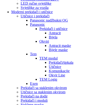
LED ručne svjetiljke
Svjetiljke za vozila
Moderni prekidači i utičnice
Utičnice i prekidači
Panasonic nadžbukni OG
Panasonic
Prekidači i utičnice
Antracit
Bijela
Okviri
Antracit maske
Bijele maske
Tem
TEM modul
Prekidači/tipkala
Utičnice
Komunikacije
Okvir Line
TEM Logiq
Exen
Prekidači sa staklenim okvirom
Utičnice sa staklenim okvirom
Prekidači na dodir
Prekidači i moduli
Staklene maske