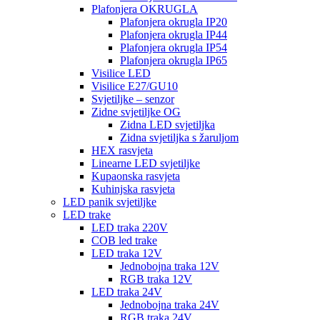
Plafonjera OKRUGLA
Plafonjera okrugla IP20
Plafonjera okrugla IP44
Plafonjera okrugla IP54
Plafonjera okrugla IP65
Visilice LED
Visilice E27/GU10
Svjetiljke – senzor
Zidne svjetiljke OG
Zidna LED svjetiljka
Zidna svjetiljka s žaruljom
HEX rasvjeta
Linearne LED svjetiljke
Kupaonska rasvjeta
Kuhinjska rasvjeta
LED panik svjetiljke
LED trake
LED traka 220V
COB led trake
LED traka 12V
Jednobojna traka 12V
RGB traka 12V
LED traka 24V
Jednobojna traka 24V
RGB traka 24V