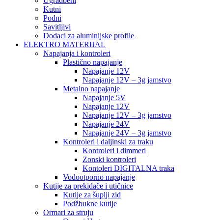
Ugradbeni
Kutni
Podni
Savitljivi
Dodaci za aluminijske profile
ELEKTRO MATERIJAL
Napajanja i kontroleri
Plastično napajanje
Napajanje 12V
Napajanje 12V – 3g jamstvo
Metalno napajanje
Napajanje 5V
Napajanje 12V
Napajanje 12V – 3g jamstvo
Napajanje 24V
Napajanje 24V – 3g jamstvo
Kontroleri i daljinski za traku
Kontroleri i dimmeri
Zonski kontroleri
Kontoleri DIGITALNA traka
Vodootporno napajanje
Kutije za prekidače i utičnice
Kutije za šuplji zid
Podžbukne kutije
Ormari za struju