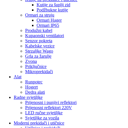
Kutije za šuplji zid
Podžbukne kutije
Ormari za struju
Ormari Hager
Ormari IP65
Produžni kabel
Kupaonski ventilatori
Senzor pokreta
Kabelske vezice
Stezaljke Wago
Grla za žarulje
Zvona
Priključnice
Mikroprekidači
Alat
Runpotec
Hogert
Dedra alati
Radne svjetiljke
Prijenosni i punjivi reflektori
Prijenosni reflektori 220V
LED ručne svjetiljke
Svjetiljke za vozila
Moderni prekidači i utičnice