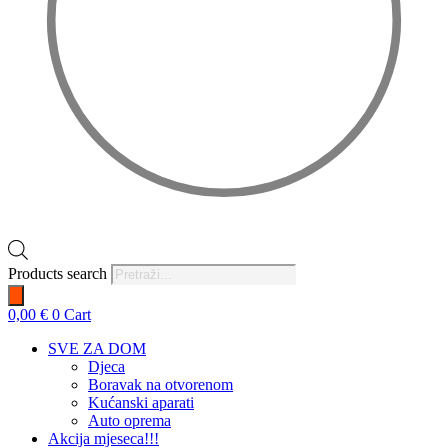
Products search
0,00
€
0
Cart
SVE ZA DOM
Djeca
Boravak na otvorenom
Kućanski aparati
Auto oprema
Akcija mjeseca!!!