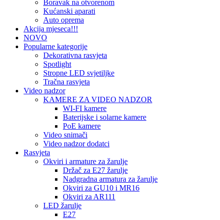
Boravak na otvorenom
Kućanski aparati
Auto oprema
Akcija mjeseca!!!
NOVO
Popularne kategorije
Dekorativna rasvjeta
Spotlight
Stropne LED svjetiljke
Tračna rasvjeta
Video nadzor
KAMERE ZA VIDEO NADZOR
WI-FI kamere
Baterijske i solarne kamere
PoE kamere
Video snimači
Video nadzor dodatci
Rasvjeta
Okviri i armature za žarulje
Držač za E27 žarulje
Nadgradna armatura za žarulje
Okviri za GU10 i MR16
Okviri za AR111
LED žarulje
E27