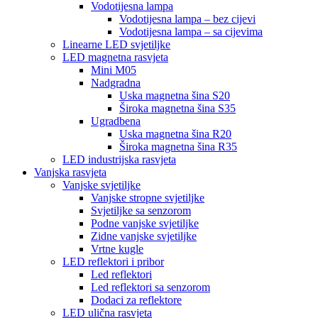
Vodotijesna lampa
Vodotijesna lampa – bez cijevi
Vodotijesna lampa – sa cijevima
Linearne LED svjetiljke
LED magnetna rasvjeta
Mini M05
Nadgradna
Uska magnetna šina S20
Široka magnetna šina S35
Ugradbena
Uska magnetna šina R20
Široka magnetna šina R35
LED industrijska rasvjeta
Vanjska rasvjeta
Vanjske svjetiljke
Vanjske stropne svjetiljke
Svjetiljke sa senzorom
Podne vanjske svjetiljke
Zidne vanjske svjetiljke
Vrtne kugle
LED reflektori i pribor
Led reflektori
Led reflektori sa senzorom
Dodaci za reflektore
LED ulična rasvjeta