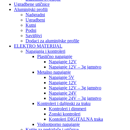
Ugradbene utičnice
Aluminijski profili
Nadgradni
Ugradbeni
Kutni
Podni
Savitljivi
Dodaci za aluminijske profile
ELEKTRO MATERIJAL
Napajanja i kontroleri
Plastično napajanje
Napajanje 12V
Napajanje 12V – 3g jamstvo
Metalno napajanje
Napajanje 5V
Napajanje 12V
Napajanje 12V – 3g jamstvo
Napajanje 24V
Napajanje 24V – 3g jamstvo
Kontroleri i daljinski za traku
Kontroleri i dimmeri
Zonski kontroleri
Kontoleri DIGITALNA traka
Vodootporno napajanje
Kutije za prekidače i utičnice