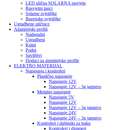
LED ulična SOLARNA rasvjeta
Rasvjetni lanci
Solarne svjetiljke
Bazenske svjetiljke
Ugradbene utičnice
Aluminijski profili
Nadgradni
Ugradbeni
Kutni
Podni
Savitljivi
Dodaci za aluminijske profile
ELEKTRO MATERIJAL
Napajanja i kontroleri
Plastično napajanje
Napajanje 12V
Napajanje 12V – 3g jamstvo
Metalno napajanje
Napajanje 5V
Napajanje 12V
Napajanje 12V – 3g jamstvo
Napajanje 24V
Napajanje 24V – 3g jamstvo
Kontroleri i daljinski za traku
Kontroleri i dimmeri