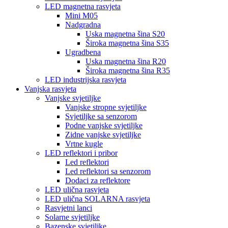
LED magnetna rasvjeta
Mini M05
Nadgradna
Uska magnetna šina S20
Široka magnetna šina S35
Ugradbena
Uska magnetna šina R20
Široka magnetna šina R35
LED industrijska rasvjeta
Vanjska rasvjeta
Vanjske svjetiljke
Vanjske stropne svjetiljke
Svjetiljke sa senzorom
Podne vanjske svjetiljke
Zidne vanjske svjetiljke
Vrtne kugle
LED reflektori i pribor
Led reflektori
Led reflektori sa senzorom
Dodaci za reflektore
LED ulična rasvjeta
LED ulična SOLARNA rasvjeta
Rasvjetni lanci
Solarne svjetiljke
Bazenske svjetiljke