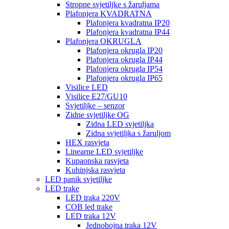
Stropne svjetiljke s žaruljama
Plafonjera KVADRATNA
Plafonjera kvadratna IP20
Plafonjera kvadratna IP44
Plafonjera OKRUGLA
Plafonjera okrugla IP20
Plafonjera okrugla IP44
Plafonjera okrugla IP54
Plafonjera okrugla IP65
Visilice LED
Visilice E27/GU10
Svjetiljke – senzor
Zidne svjetiljke OG
Zidna LED svjetiljka
Zidna svjetiljka s žaruljom
HEX rasvjeta
Linearne LED svjetiljke
Kupaonska rasvjeta
Kuhinjska rasvjeta
LED panik svjetiljke
LED trake
LED traka 220V
COB led trake
LED traka 12V
Jednobojna traka 12V