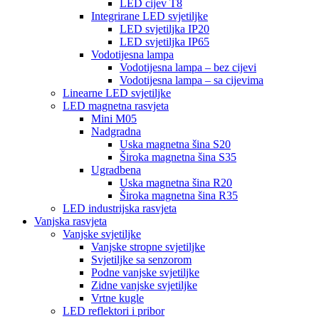
LED cijev T8
Integrirane LED svjetiljke
LED svjetiljka IP20
LED svjetiljka IP65
Vodotijesna lampa
Vodotijesna lampa – bez cijevi
Vodotijesna lampa – sa cijevima
Linearne LED svjetiljke
LED magnetna rasvjeta
Mini M05
Nadgradna
Uska magnetna šina S20
Široka magnetna šina S35
Ugradbena
Uska magnetna šina R20
Široka magnetna šina R35
LED industrijska rasvjeta
Vanjska rasvjeta
Vanjske svjetiljke
Vanjske stropne svjetiljke
Svjetiljke sa senzorom
Podne vanjske svjetiljke
Zidne vanjske svjetiljke
Vrtne kugle
LED reflektori i pribor