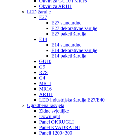
Okviri za GU10 i MR16
Okviri za AR111
LED žarulje
E27
E27 standardne
E27 dekorativne žarulje
E27 paketi žarulja
E14
E14 standardne
E14 dekorativne žarulje
E14 paketi žarulja
GU10
G9
R7S
G4
MR11
MR16
AR111
LED industrijska žarulja E27/E40
Ugradbena rasvjeta
Zidne svjetiljke
Downlight
Panel OKRUGLI
Panel KVADRATNI
Paneli 1200×300