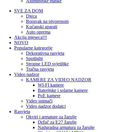
Aluminijske maske
SVE ZA DOM
Djeca
Boravak na otvorenom
Kućanski aparati
Auto oprema
Akcija mjeseca!!!
NOVO
Popularne kategorije
Dekorativna rasvjeta
Spotlight
Stropne LED svjetiljke
Tračna rasvjeta
Video nadzor
KAMERE ZA VIDEO NADZOR
WI-FI kamere
Baterijske i solarne kamere
PoE kamere
Video snimači
Video nadzor dodatci
Rasvjeta
Okviri i armature za žarulje
Držač za E27 žarulje
Nadgradna armatura za žarulje