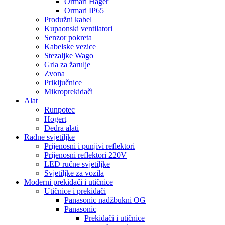
Ormari Hager
Ormari IP65
Produžni kabel
Kupaonski ventilatori
Senzor pokreta
Kabelske vezice
Stezaljke Wago
Grla za žarulje
Zvona
Priključnice
Mikroprekidači
Alat
Runpotec
Hogert
Dedra alati
Radne svjetiljke
Prijenosni i punjivi reflektori
Prijenosni reflektori 220V
LED ručne svjetiljke
Svjetiljke za vozila
Moderni prekidači i utičnice
Utičnice i prekidači
Panasonic nadžbukni OG
Panasonic
Prekidači i utičnice