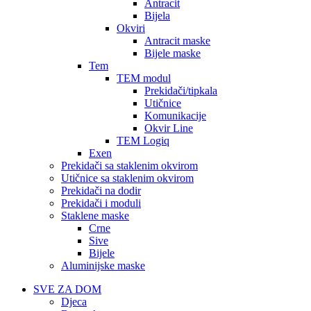
Antracit
Bijela
Okviri
Antracit maske
Bijele maske
Tem
TEM modul
Prekidači/tipkala
Utičnice
Komunikacije
Okvir Line
TEM Logiq
Exen
Prekidači sa staklenim okvirom
Utičnice sa staklenim okvirom
Prekidači na dodir
Prekidači i moduli
Staklene maske
Crne
Sive
Bijele
Aluminijske maske
SVE ZA DOM
Djeca