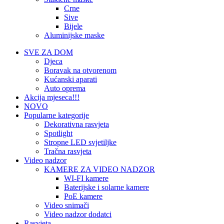
Crne
Sive
Bijele
Aluminijske maske
SVE ZA DOM
Djeca
Boravak na otvorenom
Kućanski aparati
Auto oprema
Akcija mjeseca!!!
NOVO
Popularne kategorije
Dekorativna rasvjeta
Spotlight
Stropne LED svjetiljke
Tračna rasvjeta
Video nadzor
KAMERE ZA VIDEO NADZOR
WI-FI kamere
Baterijske i solarne kamere
PoE kamere
Video snimači
Video nadzor dodatci
Rasvjeta