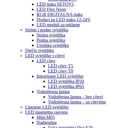
LED traka SETOVI
LED Flex Neon
RGB DIGITALNA traka
Dodaci za LED traku 12-24V
LED moduli za reklame
Stolne i podne svjetiljke
Stolna svjetiljka
Podna svjetiljka
Uredska svjetiljka
Dječje svjetiljke
LED svjetiljke i cijevi
LED cijev
LED cijev T5
LED cijev T8
Integrirane LED svjetiljke
LED svjetiljka IP20
LED svjetiljka IP65
Vodotijesna lampa
Vodotijesna lampa – bez cijevi
Vodotijesna lampa – sa cijevima
Linearne LED svjetiljke
LED magnetna rasvjeta
Mini M05
Nadgradna
Uska magnetna šina S20