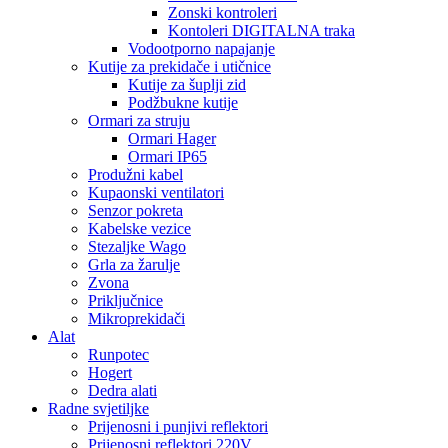
Zonski kontroleri
Kontoleri DIGITALNA traka
Vodootporno napajanje
Kutije za prekidače i utičnice
Kutije za šuplji zid
Podžbukne kutije
Ormari za struju
Ormari Hager
Ormari IP65
Produžni kabel
Kupaonski ventilatori
Senzor pokreta
Kabelske vezice
Stezaljke Wago
Grla za žarulje
Zvona
Priključnice
Mikroprekidači
Alat
Runpotec
Hogert
Dedra alati
Radne svjetiljke
Prijenosni i punjivi reflektori
Prijenosni reflektori 220V