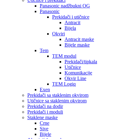
Utičnice i prekidači
Panasonic nadžbukni OG
Panasonic
Prekidači i utičnice
Antracit
Bijela
Okviri
Antracit maske
Bijele maske
Tem
TEM modul
Prekidači/tipkala
Utičnice
Komunikacije
Okvir Line
TEM Logiq
Exen
Prekidači sa staklenim okvirom
Utičnice sa staklenim okvirom
Prekidači na dodir
Prekidači i moduli
Staklene maske
Crne
Sive
Bijele