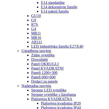
E14 standardne
E14 dekorativne žarulje
E14 paketi žarulja
GU10
G9
R7S
G4
MR11
MR16
AR111
LED industrijska žarulja E27/E40
Ugradbena rasvjeta
Zidne svjetiljke
Downlight
Panel OKRUGLI
Panel KVADRATNI
Paneli 1200×300
Paneli 600×600
Dodaci za panele
Nadgradna rasvjeta
Stropne LED svjetiljke
Stropne svjetiljke s žaruljama
Plafonjera KVADRATNA
Plafonjera kvadratna IP20
Plafonjera kvadratna IP44