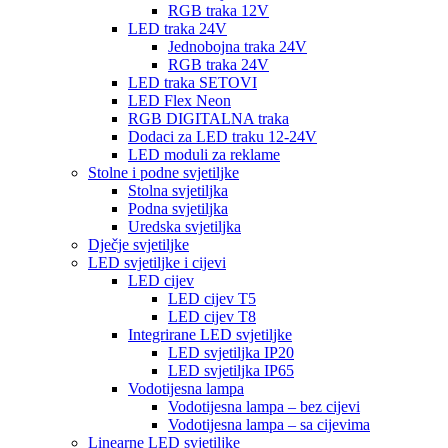
RGB traka 12V
LED traka 24V
Jednobojna traka 24V
RGB traka 24V
LED traka SETOVI
LED Flex Neon
RGB DIGITALNA traka
Dodaci za LED traku 12-24V
LED moduli za reklame
Stolne i podne svjetiljke
Stolna svjetiljka
Podna svjetiljka
Uredska svjetiljka
Dječje svjetiljke
LED svjetiljke i cijevi
LED cijev
LED cijev T5
LED cijev T8
Integrirane LED svjetiljke
LED svjetiljka IP20
LED svjetiljka IP65
Vodotijesna lampa
Vodotijesna lampa – bez cijevi
Vodotijesna lampa – sa cijevima
Linearne LED svjetiljke