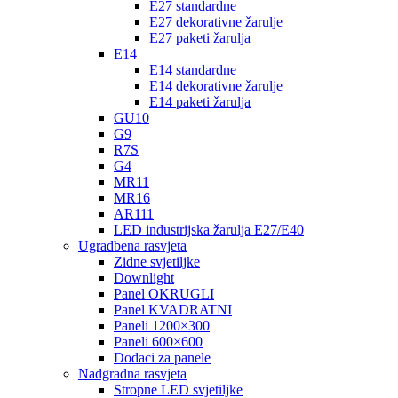
E27 standardne
E27 dekorativne žarulje
E27 paketi žarulja
E14
E14 standardne
E14 dekorativne žarulje
E14 paketi žarulja
GU10
G9
R7S
G4
MR11
MR16
AR111
LED industrijska žarulja E27/E40
Ugradbena rasvjeta
Zidne svjetiljke
Downlight
Panel OKRUGLI
Panel KVADRATNI
Paneli 1200×300
Paneli 600×600
Dodaci za panele
Nadgradna rasvjeta
Stropne LED svjetiljke