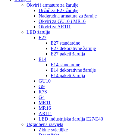
Okviri i armature za žarulje
Držač za E27 žarulje
Nadgradna armatura za žarulje
Okviri za GU10 i MR16
Okviri za AR111
LED žarulje
E27
E27 standardne
E27 dekorativne žarulje
E27 paketi žarulja
E14
E14 standardne
E14 dekorativne žarulje
E14 paketi žarulja
GU10
G9
R7S
G4
MR11
MR16
AR111
LED industrijska žarulja E27/E40
Ugradbena rasvjeta
Zidne svjetiljke