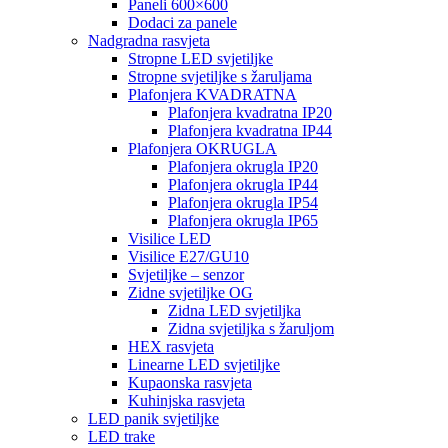
Paneli 600×600
Dodaci za panele
Nadgradna rasvjeta
Stropne LED svjetiljke
Stropne svjetiljke s žaruljama
Plafonjera KVADRATNA
Plafonjera kvadratna IP20
Plafonjera kvadratna IP44
Plafonjera OKRUGLA
Plafonjera okrugla IP20
Plafonjera okrugla IP44
Plafonjera okrugla IP54
Plafonjera okrugla IP65
Visilice LED
Visilice E27/GU10
Svjetiljke – senzor
Zidne svjetiljke OG
Zidna LED svjetiljka
Zidna svjetiljka s žaruljom
HEX rasvjeta
Linearne LED svjetiljke
Kupaonska rasvjeta
Kuhinjska rasvjeta
LED panik svjetiljke
LED trake