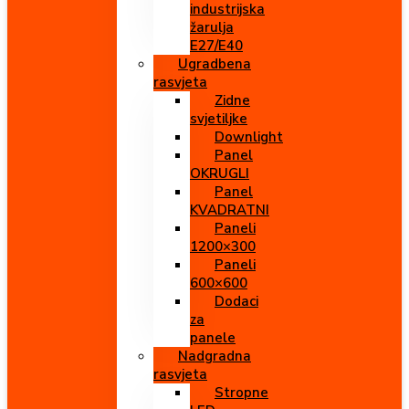
industrijska
žarulja
E27/E40
Ugradbena
rasvjeta
Zidne
svjetiljke
Downlight
Panel
OKRUGLI
Panel
KVADRATNI
Paneli
1200×300
Paneli
600×600
Dodaci
za
panele
Nadgradna
rasvjeta
Stropne