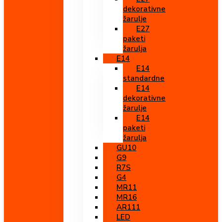
dekorativne
žarulje
E27
paketi
žarulja
E14
E14
standardne
E14
dekorativne
žarulje
E14
paketi
žarulja
GU10
G9
R7S
G4
MR11
MR16
AR111
LED