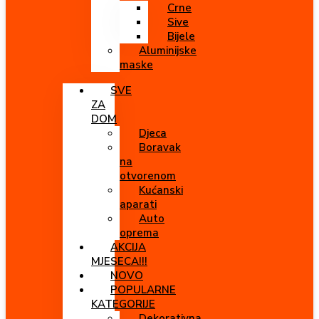
Crne
Sive
Bijele
Aluminijske
maske
SVE
ZA
DOM
Djeca
Boravak
na
otvorenom
Kućanski
aparati
Auto
oprema
AKCIJA
MJESECA!!!
NOVO
POPULARNE
KATEGORIJE
Dekorativna