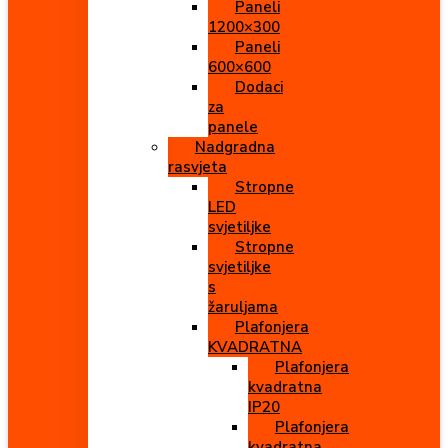
Paneli
1200×300
Paneli
600×600
Dodaci
za
panele
Nadgradna
rasvjeta
Stropne
LED
svjetiljke
Stropne
svjetiljke
s
žaruljama
Plafonjera
KVADRATNA
Plafonjera
kvadratna
IP20
Plafonjera
kvadratna