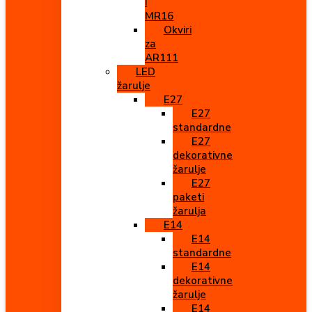
i
MR16
Okviri
za
AR111
LED
žarulje
E27
E27
standardne
E27
dekorativne
žarulje
E27
paketi
žarulja
E14
E14
standardne
E14
dekorativne
žarulje
E14