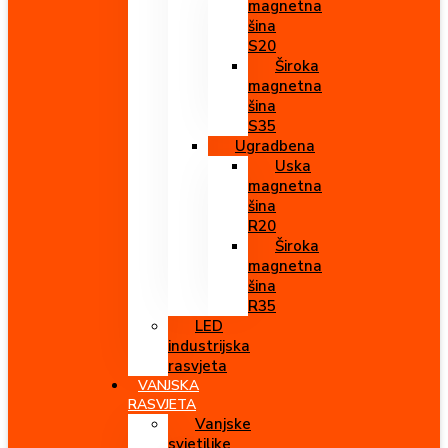
magnetna
šina
S20
Široka
magnetna
šina
S35
Ugradbena
Uska
magnetna
šina
R20
Široka
magnetna
šina
R35
LED
industrijska
rasvjeta
VANJSKA
RASVJETA
Vanjske
svjetiljke