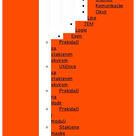
Komunikacije
Okvir
Line
TEM
Logiq
Exen
Prekidači
sa
staklenim
okvirom
Utičnice
sa
staklenim
okvirom
Prekidači
na
dodir
Prekidači
i
moduli
Staklene
maske