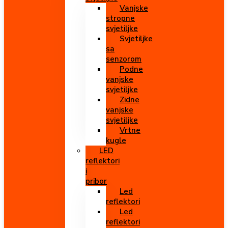
Vanjske
stropne
svjetiljke
Svjetiljke
sa
senzorom
Podne
vanjske
svjetiljke
Zidne
vanjske
svjetiljke
Vrtne
kugle
LED
reflektori
i
pribor
Led
reflektori
Led
reflektori