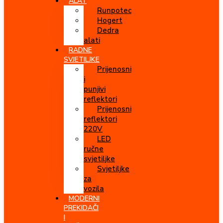
ALAT
Runpotec
Hogert
Dedra
alati
RADNE
SVJETILJKE
Prijenosni
i
punjivi
reflektori
Prijenosni
reflektori
220V
LED
ručne
svjetiljke
Svjetiljke
za
vozila
MODERNI
PREKIDAČI
I