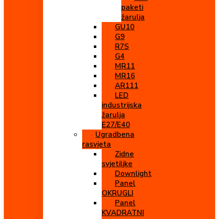
paketi
žarulja
GU10
G9
R7S
G4
MR11
MR16
AR111
LED
industrijska
žarulja
E27/E40
Ugradbena
rasvjeta
Zidne
svjetiljke
Downlight
Panel
OKRUGLI
Panel
KVADRATNI