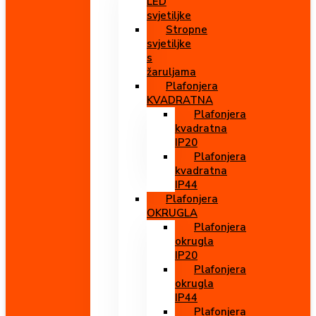
LED
svjetiljke
Stropne
svjetiljke
s
žaruljama
Plafonjera
KVADRATNA
Plafonjera
kvadratna
IP20
Plafonjera
kvadratna
IP44
Plafonjera
OKRUGLA
Plafonjera
okrugla
IP20
Plafonjera
okrugla
IP44
Plafonjera