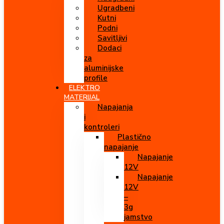
Ugradbeni
Kutni
Podni
Savitljivi
Dodaci
za
aluminijske
profile
ELEKTRO
MATERIJAL
Napajanja
i
kontroleri
Plastično
napajanje
Napajanje
12V
Napajanje
12V
–
3g
jamstvo