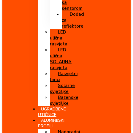
sa
senzorom
Dodaci
za
reflektore
LED
ulična
rasvjeta
LED
ulična
SOLARNA
rasvjeta
Rasvjetni
lanci
Solarne
svjetiljke
Bazenske
svjetiljke
UGRADBENE
UTIČNICE
ALUMINIJSKI
PROFILI
Nadgradni