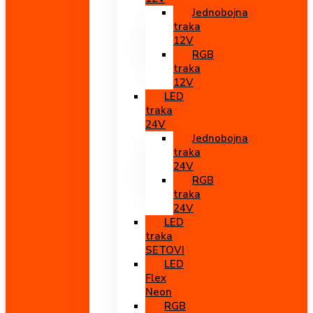
Jednobojna
traka
12V
RGB
traka
12V
LED
traka
24V
Jednobojna
traka
24V
RGB
traka
24V
LED
traka
SETOVI
LED
Flex
Neon
RGB