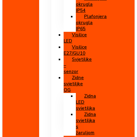
okrugla
IP54
Plafonjera
okrugla
IP65
Visilice
LED
Visilice
E27/GU10
Svjetiljke
–
senzor
Zidne
svjetiljke
OG
Zidna
LED
svjetiljka
Zidna
svjetiljka
s
žaruljom