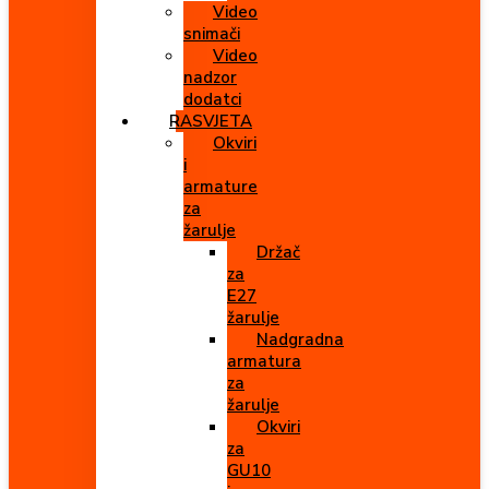
Video
snimači
Video
nadzor
dodatci
RASVJETA
Okviri
i
armature
za
žarulje
Držač
za
E27
žarulje
Nadgradna
armatura
za
žarulje
Okviri
za
GU10