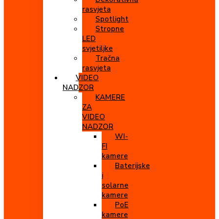
rasvjeta
Spotlight
Stropne
LED
svjetiljke
Tračna
rasvjeta
VIDEO
NADZOR
KAMERE
ZA
VIDEO
NADZOR
WI-
FI
kamere
Baterijske
i
solarne
kamere
PoE
kamere