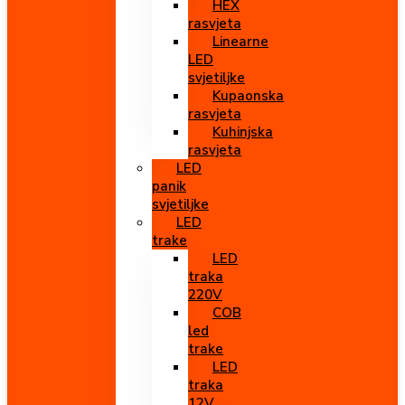
HEX
rasvjeta
Linearne
LED
svjetiljke
Kupaonska
rasvjeta
Kuhinjska
rasvjeta
LED
panik
svjetiljke
LED
trake
LED
traka
220V
COB
led
trake
LED
traka
12V