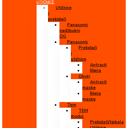
UTIČNICE
Utičnice
i
prekidači
Panasonic
nadžbukni
OG
Panasonic
Prekidači
i
utičnice
Antracit
Bijela
Okviri
Antracit
maske
Bijele
maske
Tem
TEM
modul
Prekidači/tipkala
Utičnice