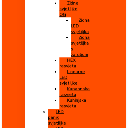
Zidne
svjetiljke
OG
Zidna
LED
svjetiljka
Zidna
svjetiljka
s
žaruljom
HEX
rasvjeta
Linearne
LED
svjetiljke
Kupaonska
rasvjeta
Kuhinjska
rasvjeta
LED
panik
svjetiljke