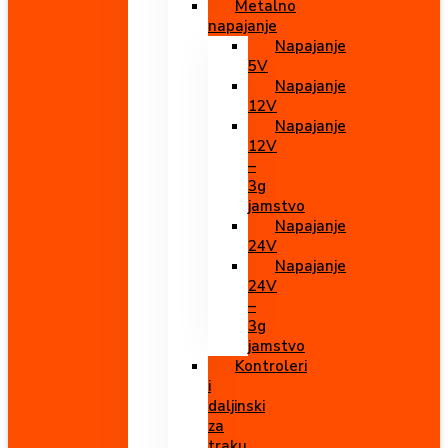
Metalno
napajanje
Napajanje
5V
Napajanje
12V
Napajanje
12V
–
3g
jamstvo
Napajanje
24V
Napajanje
24V
–
3g
jamstvo
Kontroleri
i
daljinski
za
traku