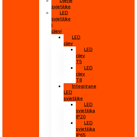
Dječje
svjetiljke
LED
svjetiljke
i
cijevi
LED
cijev
LED
cijev
T5
LED
cijev
T8
Integrirane
LED
svjetiljke
LED
svjetiljka
IP20
LED
svjetiljka
IP65