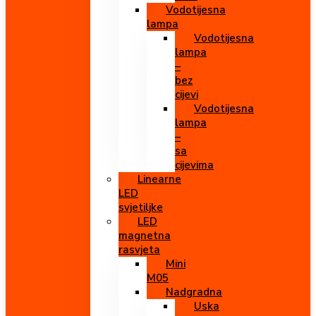
Vodotijesna
lampa
Vodotijesna
lampa
–
bez
cijevi
Vodotijesna
lampa
–
sa
cijevima
Linearne
LED
svjetiljke
LED
magnetna
rasvjeta
Mini
M05
Nadgradna
Uska