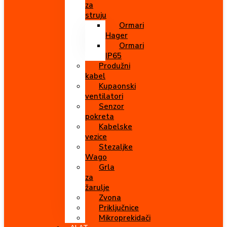
za
struju
Ormari
Hager
Ormari
IP65
Produžni
kabel
Kupaonski
ventilatori
Senzor
pokreta
Kabelske
vezice
Stezaljke
Wago
Grla
za
žarulje
Zvona
Priključnice
Mikroprekidači