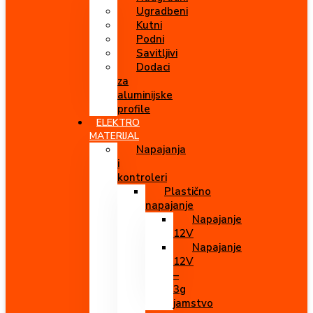
Ugradbeni
Kutni
Podni
Savitljivi
Dodaci
za
aluminijske
profile
ELEKTRO
MATERIJAL
Napajanja
i
kontroleri
Plastično
napajanje
Napajanje
12V
Napajanje
12V
–
3g
jamstvo