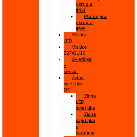
okrugla
IP54
Plafonjera
okrugla
IP65
Visilice
LED
Visilice
E27/GU10
Svjetiljke
–
senzor
Zidne
svjetiljke
OG
Zidna
LED
svjetiljka
Zidna
svjetiljka
s
žaruljom