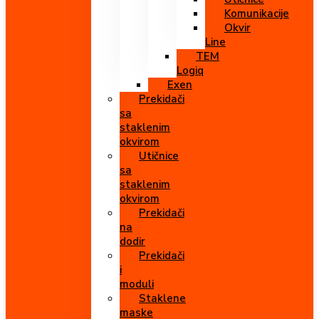
Komunikacije
Okvir
Line
TEM
Logiq
Exen
Prekidači
sa
staklenim
okvirom
Utičnice
sa
staklenim
okvirom
Prekidači
na
dodir
Prekidači
i
moduli
Staklene
maske