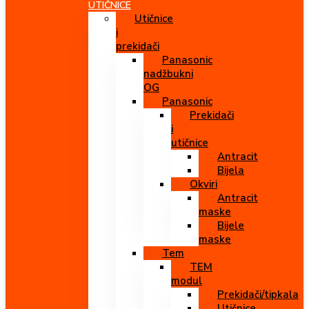
UTIČNICE
Utičnice
i
prekidači
Panasonic
nadžbukni
OG
Panasonic
Prekidači
i
utičnice
Antracit
Bijela
Okviri
Antracit
maske
Bijele
maske
Tem
TEM
modul
Prekidači/tipkala
Utičnice