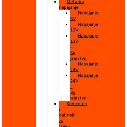
Metalno
napajanje
Napajanje
5V
Napajanje
12V
Napajanje
12V
–
3g
jamstvo
Napajanje
24V
Napajanje
24V
–
3g
jamstvo
Kontroleri
i
daljinski
za
traku