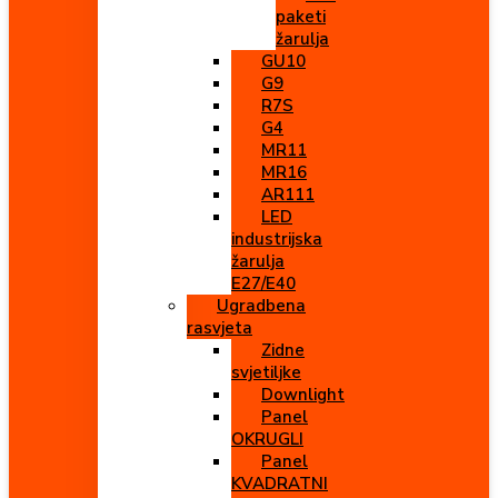
paketi
žarulja
GU10
G9
R7S
G4
MR11
MR16
AR111
LED
industrijska
žarulja
E27/E40
Ugradbena
rasvjeta
Zidne
svjetiljke
Downlight
Panel
OKRUGLI
Panel
KVADRATNI