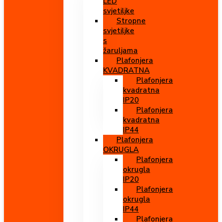
LED
svjetiljke
Stropne
svjetiljke
s
žaruljama
Plafonjera
KVADRATNA
Plafonjera
kvadratna
IP20
Plafonjera
kvadratna
IP44
Plafonjera
OKRUGLA
Plafonjera
okrugla
IP20
Plafonjera
okrugla
IP44
Plafonjera