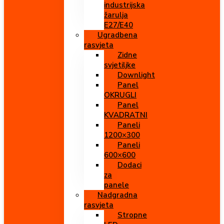
industrijska
žarulja
E27/E40
Ugradbena
rasvjeta
Zidne
svjetiljke
Downlight
Panel
OKRUGLI
Panel
KVADRATNI
Paneli
1200×300
Paneli
600×600
Dodaci
za
panele
Nadgradna
rasvjeta
Stropne