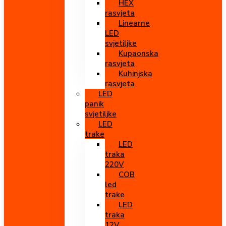
HEX
rasvjeta
Linearne
LED
svjetiljke
Kupaonska
rasvjeta
Kuhinjska
rasvjeta
LED
panik
svjetiljke
LED
trake
LED
traka
220V
COB
led
trake
LED
traka
12V