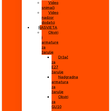
Video
snimači
Video
nadzor
dodatci
RASVJETA
Okviri
i
armature
za
žarulje
Držač
za
E27
žarulje
Nadgradna
armatura
za
žarulje
Okviri
za
GU10