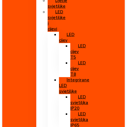
Dječje
svjetiljke
LED
svjetiljke
i
cijevi
LED
cijev
LED
cijev
T5
LED
cijev
T8
Integrirane
LED
svjetiljke
LED
svjetiljka
IP20
LED
svjetiljka
IP65