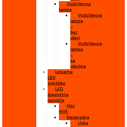
Vodotijesna
lampa
Vodotijesna
lampa
–
bez
cijevi
Vodotijesna
lampa
–
sa
cijevima
Linearne
LED
svjetiljke
LED
magnetna
rasvjeta
Mini
M05
Nadgradna
Uska