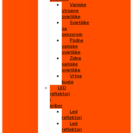
Vanjske
stropne
svjetiljke
Svjetiljke
sa
senzorom
Podne
vanjske
svjetiljke
Zidne
vanjske
svjetiljke
Vrtne
kugle
LED
reflektori
i
pribor
Led
reflektori
Led
reflektori