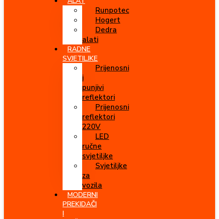
ALAT
Runpotec
Hogert
Dedra
alati
RADNE
SVJETILJKE
Prijenosni
i
punjivi
reflektori
Prijenosni
reflektori
220V
LED
ručne
svjetiljke
Svjetiljke
za
vozila
MODERNI
PREKIDAČI
I