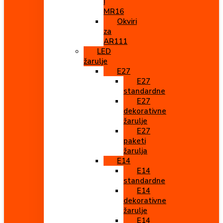
i
MR16
Okviri
za
AR111
LED
žarulje
E27
E27
standardne
E27
dekorativne
žarulje
E27
paketi
žarulja
E14
E14
standardne
E14
dekorativne
žarulje
E14