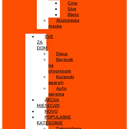
Crne
Sive
Bijele
Aluminijske
maske
SVE
ZA
DOM
Djeca
Boravak
na
otvorenom
Kućanski
aparati
Auto
oprema
AKCIJA
MJESECA!!!
NOVO
POPULARNE
KATEGORIJE
Dekorativna