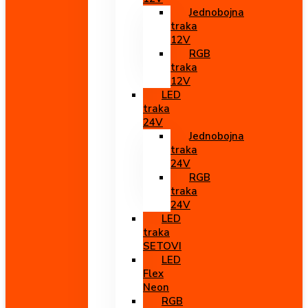
Jednobojna
traka
12V
RGB
traka
12V
LED
traka
24V
Jednobojna
traka
24V
RGB
traka
24V
LED
traka
SETOVI
LED
Flex
Neon
RGB