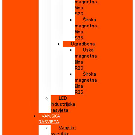
magnetna
šina
S20
Široka
magnetna
šina
S35
Ugradbena
Uska
magnetna
šina
R20
Široka
magnetna
šina
R35
LED
industrijska
rasvjeta
VANJSKA
RASVJETA
Vanjske
svjetiljke