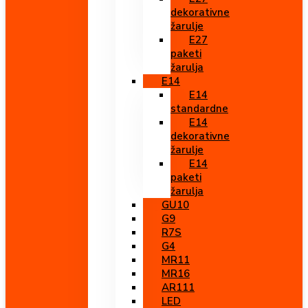
dekorativne
žarulje
E27
paketi
žarulja
E14
E14
standardne
E14
dekorativne
žarulje
E14
paketi
žarulja
GU10
G9
R7S
G4
MR11
MR16
AR111
LED