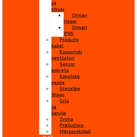
za
struju
Ormari
Hager
Ormari
IP65
Produžni
kabel
Kupaonski
ventilatori
Senzor
pokreta
Kabelske
vezice
Stezaljke
Wago
Grla
za
žarulje
Zvona
Priključnice
Mikroprekidači