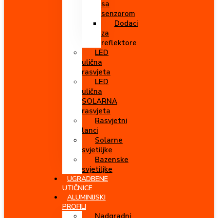
sa
senzorom
Dodaci
za
reflektore
LED
ulična
rasvjeta
LED
ulična
SOLARNA
rasvjeta
Rasvjetni
lanci
Solarne
svjetiljke
Bazenske
svjetiljke
UGRADBENE
UTIČNICE
ALUMINIJSKI
PROFILI
Nadgradni