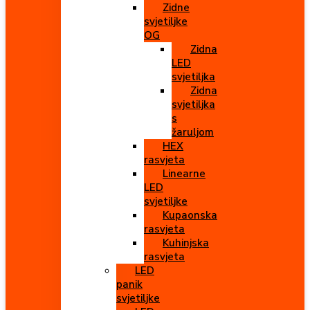
Zidne
svjetiljke
OG
Zidna
LED
svjetiljka
Zidna
svjetiljka
s
žaruljom
HEX
rasvjeta
Linearne
LED
svjetiljke
Kupaonska
rasvjeta
Kuhinjska
rasvjeta
LED
panik
svjetiljke