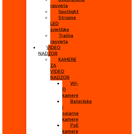
rasvjeta
Spotlight
Stropne
LED
svjetiljke
Tračna
rasvjeta
VIDEO
NADZOR
KAMERE
ZA
VIDEO
NADZOR
WI-
FI
kamere
Baterijske
i
solarne
kamere
PoE
kamere