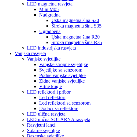
LED magnetna rasvjeta
Mini M05
Nadgradna
Uska magnetna šina S20
Široka magnetna šina S35
Ugradbena
Uska magnetna šina R20
Široka magnetna šina R35
LED industrijska rasvjeta
Vanjska rasvjeta
Vanjske svjetiljke
Vanjske stropne svjetiljke
Svjetiljke sa senzorom
Podne vanjske svjetiljke
Zidne vanjske svjetiljke
Vrtne kugle
LED reflektori i pribor
Led reflektori
Led reflektori sa senzorom
Dodaci za reflektore
LED ulična rasvjeta
LED ulična SOLARNA rasvjeta
Rasvjetni lanci
Solarne svjetiljke
Bazenske svjetiljke