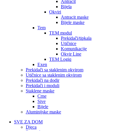
Antracit
Bijela
Okviri
Antracit maske
Bijele maske
Tem
TEM modul
Prekidači/tipkala
Utičnice
Komunikacije
Okvir Line
TEM Logiq
Exen
Prekidači sa staklenim okvirom
Utičnice sa staklenim okvirom
Prekidači na dodir
Prekidači i moduli
Staklene maske
Crne
Sive
Bijele
Aluminijske maske
SVE ZA DOM
Djeca