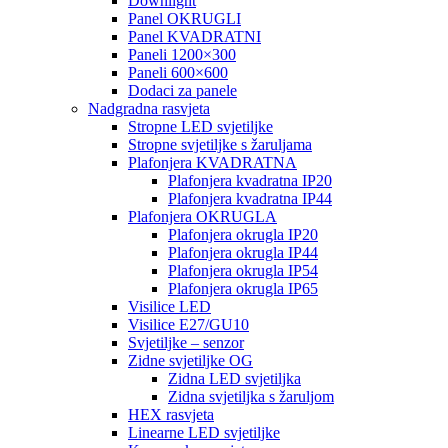
Downlight
Panel OKRUGLI
Panel KVADRATNI
Paneli 1200×300
Paneli 600×600
Dodaci za panele
Nadgradna rasvjeta
Stropne LED svjetiljke
Stropne svjetiljke s žaruljama
Plafonjera KVADRATNA
Plafonjera kvadratna IP20
Plafonjera kvadratna IP44
Plafonjera OKRUGLA
Plafonjera okrugla IP20
Plafonjera okrugla IP44
Plafonjera okrugla IP54
Plafonjera okrugla IP65
Visilice LED
Visilice E27/GU10
Svjetiljke – senzor
Zidne svjetiljke OG
Zidna LED svjetiljka
Zidna svjetiljka s žaruljom
HEX rasvjeta
Linearne LED svjetiljke