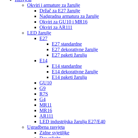
Okviri i armature za žarulje
Držač za E27 žarulje
Nadgradna armatura za žarulje
Okviri za GU10 i MR16
Okviri za AR111
LED žarulje
E27
E27 standardne
E27 dekorativne žarulje
E27 paketi žarulja
E14
E14 standardne
E14 dekorativne žarulje
E14 paketi žarulja
GU10
G9
R7S
G4
MR11
MR16
AR111
LED industrijska žarulja E27/E40
Ugradbena rasvjeta
Zidne svjetiljke