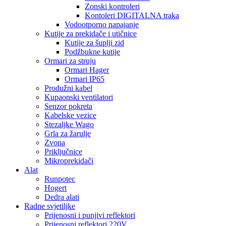
Zonski kontroleri
Kontoleri DIGITALNA traka
Vodootporno napajanje
Kutije za prekidače i utičnice
Kutije za šuplji zid
Podžbukne kutije
Ormari za struju
Ormari Hager
Ormari IP65
Produžni kabel
Kupaonski ventilatori
Senzor pokreta
Kabelske vezice
Stezaljke Wago
Grla za žarulje
Zvona
Priključnice
Mikroprekidači
Alat
Runpotec
Hogert
Dedra alati
Radne svjetiljke
Prijenosni i punjivi reflektori
Prijenosni reflektori 220V