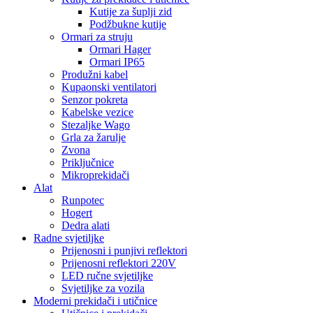
Kutije za šuplji zid
Podžbukne kutije
Ormari za struju
Ormari Hager
Ormari IP65
Produžni kabel
Kupaonski ventilatori
Senzor pokreta
Kabelske vezice
Stezaljke Wago
Grla za žarulje
Zvona
Priključnice
Mikroprekidači
Alat
Runpotec
Hogert
Dedra alati
Radne svjetiljke
Prijenosni i punjivi reflektori
Prijenosni reflektori 220V
LED ručne svjetiljke
Svjetiljke za vozila
Moderni prekidači i utičnice