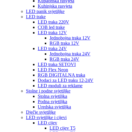
Kupaonska rasvjeta
Kuhinjska rasvjeta
LED panik svjetiljke
LED trake
LED traka 220V
COB led trake
LED traka 12V
Jednobojna traka 12V
RGB traka 12V
LED traka 24V
Jednobojna traka 24V
RGB traka 24V
LED traka SETOVI
LED Flex Neon
RGB DIGITALNA traka
Dodaci za LED traku 12-24V
LED moduli za reklame
Stolne i podne svjetiljke
Stolna svjetiljka
Podna svjetiljka
Uredska svjetiljka
Dječje svjetiljke
LED svjetiljke i cijevi
LED cijev
LED cijev T5