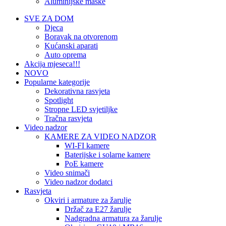
Aluminijske maske
SVE ZA DOM
Djeca
Boravak na otvorenom
Kućanski aparati
Auto oprema
Akcija mjeseca!!!
NOVO
Popularne kategorije
Dekorativna rasvjeta
Spotlight
Stropne LED svjetiljke
Tračna rasvjeta
Video nadzor
KAMERE ZA VIDEO NADZOR
WI-FI kamere
Baterijske i solarne kamere
PoE kamere
Video snimači
Video nadzor dodatci
Rasvjeta
Okviri i armature za žarulje
Držač za E27 žarulje
Nadgradna armatura za žarulje