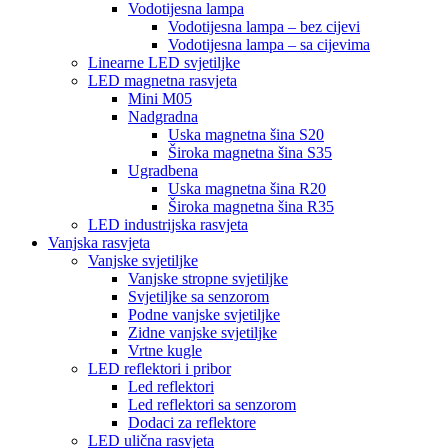
Vodotijesna lampa
Vodotijesna lampa – bez cijevi
Vodotijesna lampa – sa cijevima
Linearne LED svjetiljke
LED magnetna rasvjeta
Mini M05
Nadgradna
Uska magnetna šina S20
Široka magnetna šina S35
Ugradbena
Uska magnetna šina R20
Široka magnetna šina R35
LED industrijska rasvjeta
Vanjska rasvjeta
Vanjske svjetiljke
Vanjske stropne svjetiljke
Svjetiljke sa senzorom
Podne vanjske svjetiljke
Zidne vanjske svjetiljke
Vrtne kugle
LED reflektori i pribor
Led reflektori
Led reflektori sa senzorom
Dodaci za reflektore
LED ulična rasvjeta