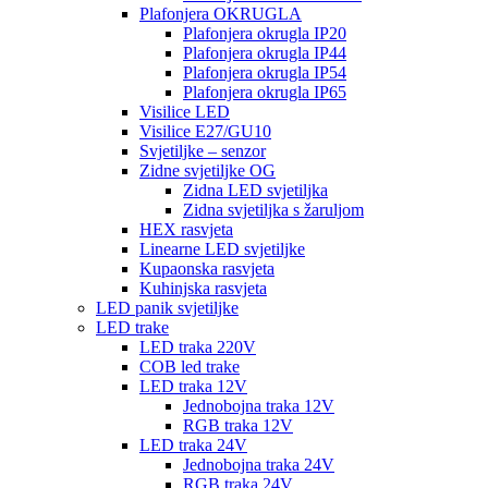
Plafonjera OKRUGLA
Plafonjera okrugla IP20
Plafonjera okrugla IP44
Plafonjera okrugla IP54
Plafonjera okrugla IP65
Visilice LED
Visilice E27/GU10
Svjetiljke – senzor
Zidne svjetiljke OG
Zidna LED svjetiljka
Zidna svjetiljka s žaruljom
HEX rasvjeta
Linearne LED svjetiljke
Kupaonska rasvjeta
Kuhinjska rasvjeta
LED panik svjetiljke
LED trake
LED traka 220V
COB led trake
LED traka 12V
Jednobojna traka 12V
RGB traka 12V
LED traka 24V
Jednobojna traka 24V
RGB traka 24V