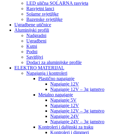
LED ulična SOLARNA rasvjeta
Rasvjetni lanci
Solarne svjetiljke
Bazenske svjetiljke
Ugradbene utičnice
Aluminijski profili
Nadgradni
Ugradbeni
Kutni
Podni
Savitljivi
Dodaci za aluminijske profile
ELEKTRO MATERIJAL
Napajanja i kontroleri
Plastično napajanje
Napajanje 12V
Napajanje 12V – 3g jamstvo
Metalno napajanje
Napajanje 5V
Napajanje 12V
Napajanje 12V – 3g jamstvo
Napajanje 24V
Napajanje 24V – 3g jamstvo
Kontroleri i daljinski za traku
Kontroleri i dimmeri