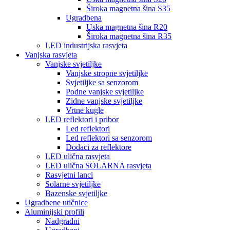
Široka magnetna šina S35
Ugradbena
Uska magnetna šina R20
Široka magnetna šina R35
LED industrijska rasvjeta
Vanjska rasvjeta
Vanjske svjetiljke
Vanjske stropne svjetiljke
Svjetiljke sa senzorom
Podne vanjske svjetiljke
Zidne vanjske svjetiljke
Vrtne kugle
LED reflektori i pribor
Led reflektori
Led reflektori sa senzorom
Dodaci za reflektore
LED ulična rasvjeta
LED ulična SOLARNA rasvjeta
Rasvjetni lanci
Solarne svjetiljke
Bazenske svjetiljke
Ugradbene utičnice
Aluminijski profili
Nadgradni