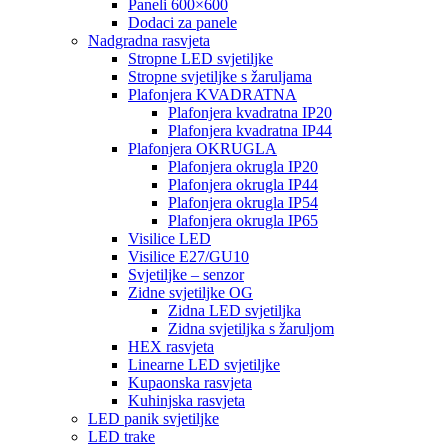
Paneli 600×600
Dodaci za panele
Nadgradna rasvjeta
Stropne LED svjetiljke
Stropne svjetiljke s žaruljama
Plafonjera KVADRATNA
Plafonjera kvadratna IP20
Plafonjera kvadratna IP44
Plafonjera OKRUGLA
Plafonjera okrugla IP20
Plafonjera okrugla IP44
Plafonjera okrugla IP54
Plafonjera okrugla IP65
Visilice LED
Visilice E27/GU10
Svjetiljke – senzor
Zidne svjetiljke OG
Zidna LED svjetiljka
Zidna svjetiljka s žaruljom
HEX rasvjeta
Linearne LED svjetiljke
Kupaonska rasvjeta
Kuhinjska rasvjeta
LED panik svjetiljke
LED trake