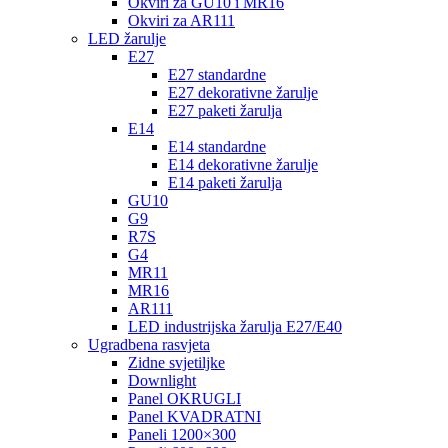
Okviri za GU10 i MR16
Okviri za AR111
LED žarulje
E27
E27 standardne
E27 dekorativne žarulje
E27 paketi žarulja
E14
E14 standardne
E14 dekorativne žarulje
E14 paketi žarulja
GU10
G9
R7S
G4
MR11
MR16
AR111
LED industrijska žarulja E27/E40
Ugradbena rasvjeta
Zidne svjetiljke
Downlight
Panel OKRUGLI
Panel KVADRATNI
Paneli 1200×300