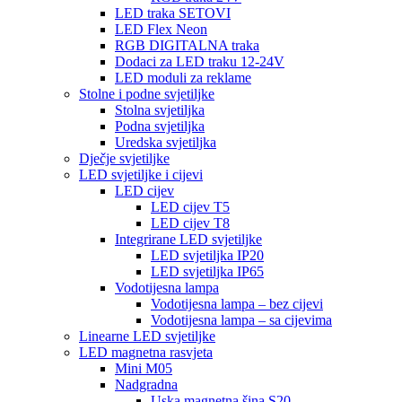
LED traka SETOVI
LED Flex Neon
RGB DIGITALNA traka
Dodaci za LED traku 12-24V
LED moduli za reklame
Stolne i podne svjetiljke
Stolna svjetiljka
Podna svjetiljka
Uredska svjetiljka
Dječje svjetiljke
LED svjetiljke i cijevi
LED cijev
LED cijev T5
LED cijev T8
Integrirane LED svjetiljke
LED svjetiljka IP20
LED svjetiljka IP65
Vodotijesna lampa
Vodotijesna lampa – bez cijevi
Vodotijesna lampa – sa cijevima
Linearne LED svjetiljke
LED magnetna rasvjeta
Mini M05
Nadgradna
Uska magnetna šina S20