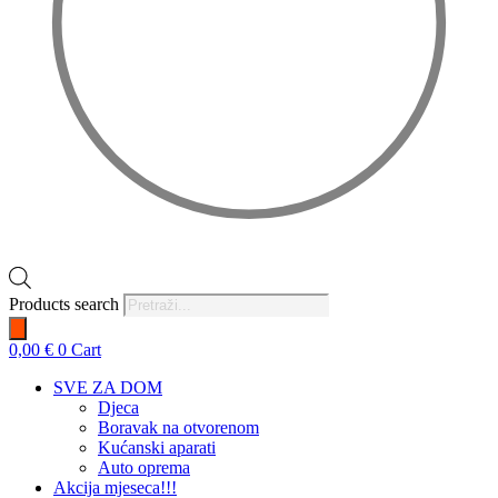
Products search
0,00
€
0
Cart
SVE ZA DOM
Djeca
Boravak na otvorenom
Kućanski aparati
Auto oprema
Akcija mjeseca!!!