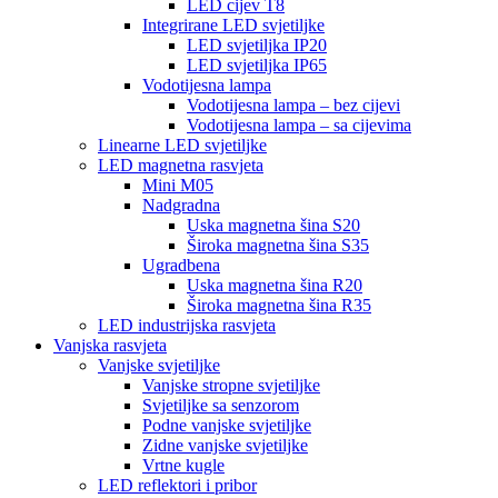
LED cijev T8
Integrirane LED svjetiljke
LED svjetiljka IP20
LED svjetiljka IP65
Vodotijesna lampa
Vodotijesna lampa – bez cijevi
Vodotijesna lampa – sa cijevima
Linearne LED svjetiljke
LED magnetna rasvjeta
Mini M05
Nadgradna
Uska magnetna šina S20
Široka magnetna šina S35
Ugradbena
Uska magnetna šina R20
Široka magnetna šina R35
LED industrijska rasvjeta
Vanjska rasvjeta
Vanjske svjetiljke
Vanjske stropne svjetiljke
Svjetiljke sa senzorom
Podne vanjske svjetiljke
Zidne vanjske svjetiljke
Vrtne kugle
LED reflektori i pribor