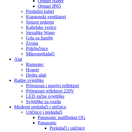
Ormari Hager
Ormari IP65
Produžni kabel
Kupaonski ventilatori
Senzor pokreta
Kabelske vezice
Stezaljke Wago
Grla za žarulje
Zvona
Priključnice
Mikroprekidači
Alat
Runpotec
Hogert
Dedra alati
Radne svjetiljke
Prijenosni i punjivi reflektori
Prijenosni reflektori 220V
LED ručne svjetiljke
Svjetiljke za vozila
Moderni prekidači i utičnice
Utičnice i prekidači
Panasonic nadžbukni OG
Panasonic
Prekidači i utičnice