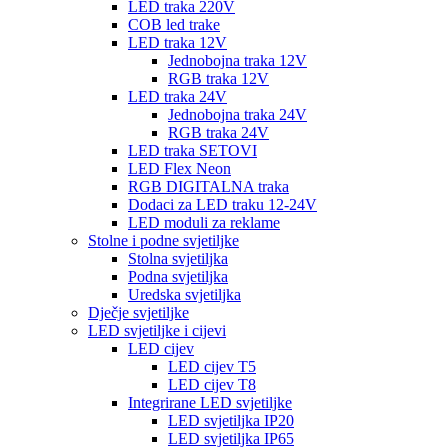
LED traka 220V
COB led trake
LED traka 12V
Jednobojna traka 12V
RGB traka 12V
LED traka 24V
Jednobojna traka 24V
RGB traka 24V
LED traka SETOVI
LED Flex Neon
RGB DIGITALNA traka
Dodaci za LED traku 12-24V
LED moduli za reklame
Stolne i podne svjetiljke
Stolna svjetiljka
Podna svjetiljka
Uredska svjetiljka
Dječje svjetiljke
LED svjetiljke i cijevi
LED cijev
LED cijev T5
LED cijev T8
Integrirane LED svjetiljke
LED svjetiljka IP20
LED svjetiljka IP65