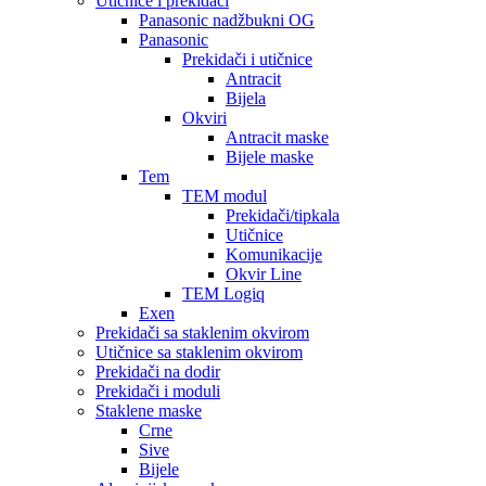
Utičnice i prekidači
Panasonic nadžbukni OG
Panasonic
Prekidači i utičnice
Antracit
Bijela
Okviri
Antracit maske
Bijele maske
Tem
TEM modul
Prekidači/tipkala
Utičnice
Komunikacije
Okvir Line
TEM Logiq
Exen
Prekidači sa staklenim okvirom
Utičnice sa staklenim okvirom
Prekidači na dodir
Prekidači i moduli
Staklene maske
Crne
Sive
Bijele