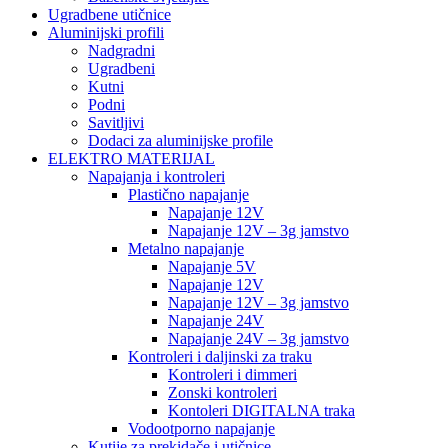
Ugradbene utičnice
Aluminijski profili
Nadgradni
Ugradbeni
Kutni
Podni
Savitljivi
Dodaci za aluminijske profile
ELEKTRO MATERIJAL
Napajanja i kontroleri
Plastično napajanje
Napajanje 12V
Napajanje 12V – 3g jamstvo
Metalno napajanje
Napajanje 5V
Napajanje 12V
Napajanje 12V – 3g jamstvo
Napajanje 24V
Napajanje 24V – 3g jamstvo
Kontroleri i daljinski za traku
Kontroleri i dimmeri
Zonski kontroleri
Kontoleri DIGITALNA traka
Vodootporno napajanje
Kutije za prekidače i utičnice