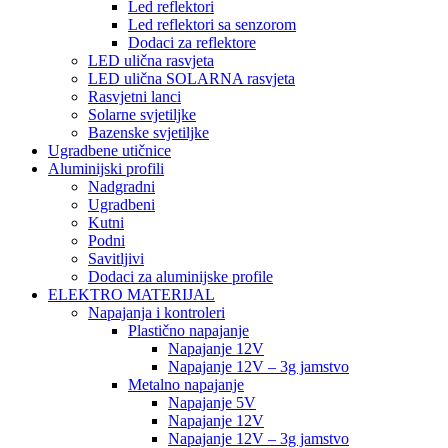
Led reflektori
Led reflektori sa senzorom
Dodaci za reflektore
LED ulična rasvjeta
LED ulična SOLARNA rasvjeta
Rasvjetni lanci
Solarne svjetiljke
Bazenske svjetiljke
Ugradbene utičnice
Aluminijski profili
Nadgradni
Ugradbeni
Kutni
Podni
Savitljivi
Dodaci za aluminijske profile
ELEKTRO MATERIJAL
Napajanja i kontroleri
Plastično napajanje
Napajanje 12V
Napajanje 12V – 3g jamstvo
Metalno napajanje
Napajanje 5V
Napajanje 12V
Napajanje 12V – 3g jamstvo