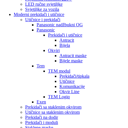
LED ručne svjetiljke
Svjetiljke za vozila
Moderni prekidači i utičnice
Utičnice i prekidači
Panasonic nadžbukni OG
Panasonic
Prekidači i utičnice
Antracit
Bijela
Okviri
Antracit maske
Bijele maske
Tem
TEM modul
Prekidači/tipkala
Utičnice
Komunikacije
Okvir Line
TEM Logiq
Exen
Prekidači sa staklenim okvirom
Utičnice sa staklenim okvirom
Prekidači na dodir
Prekidači i moduli
Staklene maske