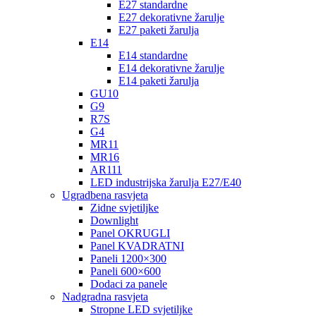
E27 standardne
E27 dekorativne žarulje
E27 paketi žarulja
E14
E14 standardne
E14 dekorativne žarulje
E14 paketi žarulja
GU10
G9
R7S
G4
MR11
MR16
AR111
LED industrijska žarulja E27/E40
Ugradbena rasvjeta
Zidne svjetiljke
Downlight
Panel OKRUGLI
Panel KVADRATNI
Paneli 1200×300
Paneli 600×600
Dodaci za panele
Nadgradna rasvjeta
Stropne LED svjetiljke