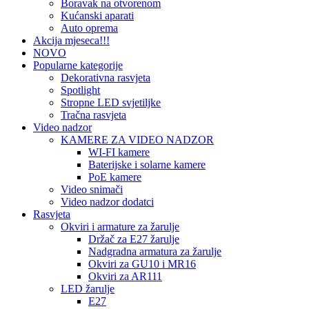
Boravak na otvorenom
Kućanski aparati
Auto oprema
Akcija mjeseca!!!
NOVO
Popularne kategorije
Dekorativna rasvjeta
Spotlight
Stropne LED svjetiljke
Tračna rasvjeta
Video nadzor
KAMERE ZA VIDEO NADZOR
WI-FI kamere
Baterijske i solarne kamere
PoE kamere
Video snimači
Video nadzor dodatci
Rasvjeta
Okviri i armature za žarulje
Držač za E27 žarulje
Nadgradna armatura za žarulje
Okviri za GU10 i MR16
Okviri za AR111
LED žarulje
E27