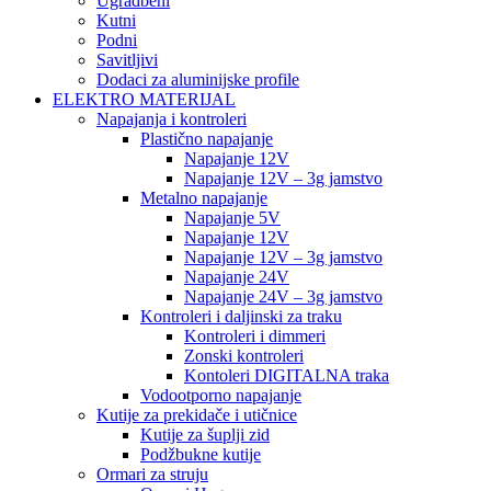
Ugradbeni
Kutni
Podni
Savitljivi
Dodaci za aluminijske profile
ELEKTRO MATERIJAL
Napajanja i kontroleri
Plastično napajanje
Napajanje 12V
Napajanje 12V – 3g jamstvo
Metalno napajanje
Napajanje 5V
Napajanje 12V
Napajanje 12V – 3g jamstvo
Napajanje 24V
Napajanje 24V – 3g jamstvo
Kontroleri i daljinski za traku
Kontroleri i dimmeri
Zonski kontroleri
Kontoleri DIGITALNA traka
Vodootporno napajanje
Kutije za prekidače i utičnice
Kutije za šuplji zid
Podžbukne kutije
Ormari za struju