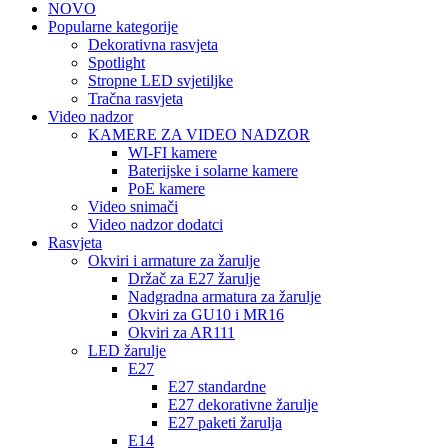
NOVO
Popularne kategorije
Dekorativna rasvjeta
Spotlight
Stropne LED svjetiljke
Tračna rasvjeta
Video nadzor
KAMERE ZA VIDEO NADZOR
WI-FI kamere
Baterijske i solarne kamere
PoE kamere
Video snimači
Video nadzor dodatci
Rasvjeta
Okviri i armature za žarulje
Držač za E27 žarulje
Nadgradna armatura za žarulje
Okviri za GU10 i MR16
Okviri za AR111
LED žarulje
E27
E27 standardne
E27 dekorativne žarulje
E27 paketi žarulja
E14