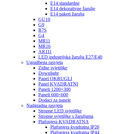
E14 standardne
E14 dekorativne žarulje
E14 paketi žarulja
GU10
G9
R7S
G4
MR11
MR16
AR111
LED industrijska žarulja E27/E40
Ugradbena rasvjeta
Zidne svjetiljke
Downlight
Panel OKRUGLI
Panel KVADRATNI
Paneli 1200×300
Paneli 600×600
Dodaci za panele
Nadgradna rasvjeta
Stropne LED svjetiljke
Stropne svjetiljke s žaruljama
Plafonjera KVADRATNA
Plafonjera kvadratna IP20
Plafonjera kvadratna IP44