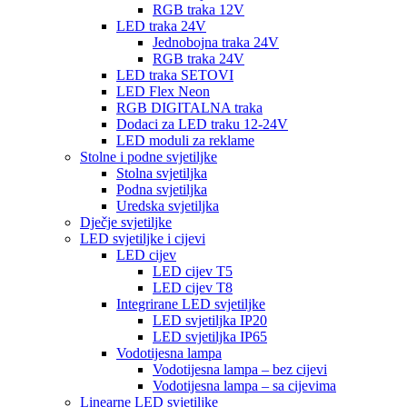
RGB traka 12V
LED traka 24V
Jednobojna traka 24V
RGB traka 24V
LED traka SETOVI
LED Flex Neon
RGB DIGITALNA traka
Dodaci za LED traku 12-24V
LED moduli za reklame
Stolne i podne svjetiljke
Stolna svjetiljka
Podna svjetiljka
Uredska svjetiljka
Dječje svjetiljke
LED svjetiljke i cijevi
LED cijev
LED cijev T5
LED cijev T8
Integrirane LED svjetiljke
LED svjetiljka IP20
LED svjetiljka IP65
Vodotijesna lampa
Vodotijesna lampa – bez cijevi
Vodotijesna lampa – sa cijevima
Linearne LED svjetiljke