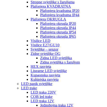
Stropne svjetiljke s žaruljama
Plafonjera KVADRATNA
Plafonjera kvadratna IP20
Plafonjera kvadratna IP44
Plafonjera OKRUGLA
Plafonjera okrugla IP20
Plafonjera okrugla IP44
Plafonjera okrugla IP54
Plafonjera okrugla IP65
Visilice LED
Visilice E27/GU10
Svjetiljke – senzor
Zidne svjetiljke OG
Zidna LED svjetiljka
Zidna svjetiljka s žaruljom
HEX rasvjeta
Linearne LED svjetiljke
Kupaonska rasvjeta
Kuhinjska rasvjeta
LED panik svjetiljke
LED trake
LED traka 220V
COB led trake
LED traka 12V
Jednobojna traka 12V