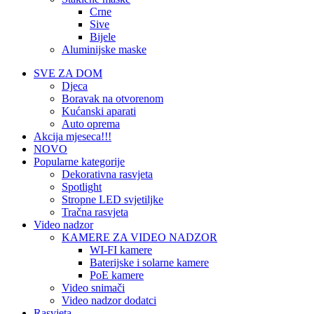
Crne
Sive
Bijele
Aluminijske maske
SVE ZA DOM
Djeca
Boravak na otvorenom
Kućanski aparati
Auto oprema
Akcija mjeseca!!!
NOVO
Popularne kategorije
Dekorativna rasvjeta
Spotlight
Stropne LED svjetiljke
Tračna rasvjeta
Video nadzor
KAMERE ZA VIDEO NADZOR
WI-FI kamere
Baterijske i solarne kamere
PoE kamere
Video snimači
Video nadzor dodatci
Rasvjeta