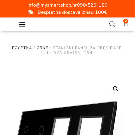
info@mysmartshop.hr
098/520-180
Besplatna dostava iznad 100€
0
POČETNA
/
CRNE
/ STAKLENI PANEL ZA PREKIDAČE,
1+1+ DVA OKVIRA, CRNI