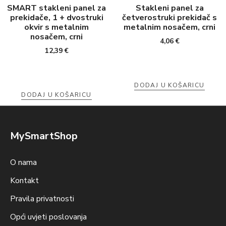
SMART stakleni panel za
Stakleni panel za
prekidače, 1 + dvostruki
četverostruki prekidač s
okvir s metalnim
metalnim nosačem, crni
nosačem, crni
4,06
€
12,39
€
DODAJ U KOŠARICU
DODAJ U KOŠARICU
MySmartShop
O nama
Kontakt
Pravila privatnosti
Opći uvjeti poslovanja