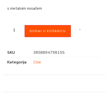
s metalnim nosačem
-
+
DODAJ U KOŠARICU
SKU
3858894798155
Kategorija
Crne