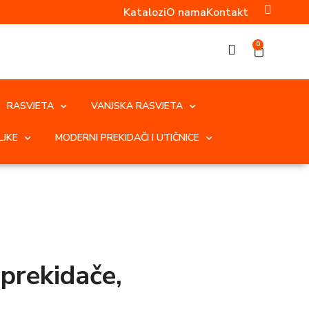
Katalozi
O nama
Kontakt
0
RASVJETA
VANJSKA RASVJETA
LJKE
MODERNI PREKIDAČI I UTIČNICE
 prekidače,