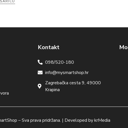
OŠARICU
Kontakt
Mog
098/520-180
info@mysmartshop.hr
Zagrebačka cesta 9, 49000
Krapina
ovora
artShop
– Sva prava pridržana. | Developed by
krMedia