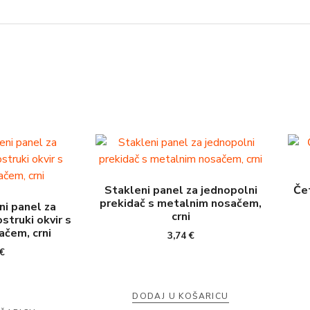
Stakleni panel za jednopolni
Čet
prekidač s metalnim nosačem,
i panel za
crni
struki okvir s
čem, crni
3,74
€
€
DODAJ U KOŠARICU