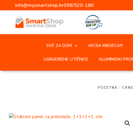
info@mysmartshop.hr
098/520-180
SVE ZA DOM
AKCIJA MJESECA!!!
UGRADBENE UTIČNICE
ALUMINIJSKI PROF
POČETNA
/
CRN