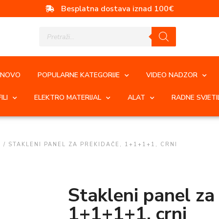
Besplatna dostava iznad 100€
NOVO
POPULARNE KATEGORIJE
VIDEO NADZOR
ILI
ELEKTRO MATERIJAL
ALAT
RADNE SVJETI
E
/ STAKLENI PANEL ZA PREKIDAČE, 1+1+1+1, CRNI
Stakleni panel za
1+1+1+1, crni