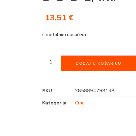
13,51
€
s metalnim nosačem
DODAJ U KOŠARICU
SKU
3858894798148
Kategorija
Crne