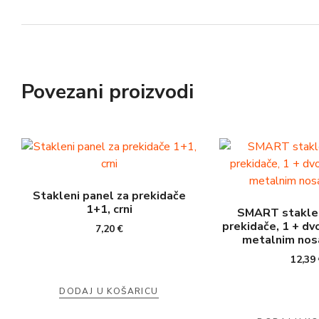
Povezani proizvodi
Stakleni panel za prekidače
1+1, crni
SMART staklen
prekidače, 1 + dvo
7,20
€
metalnim nosa
12,39
DODAJ U KOŠARICU