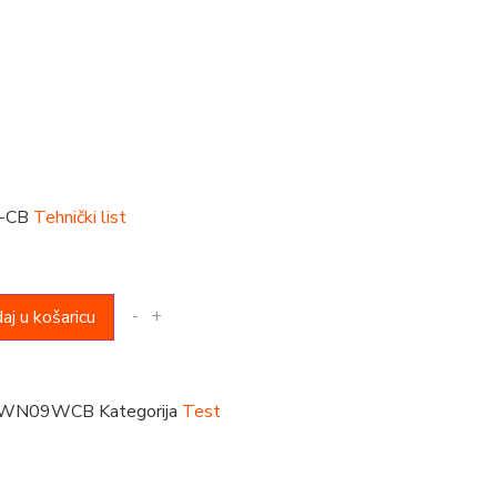
-CB
Tehnički list
-
+
aj u košaricu
TWN09WCB
Kategorija
Test