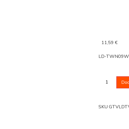
11,59
€
LD-TWN09W
Dod
SKU
GTVLD