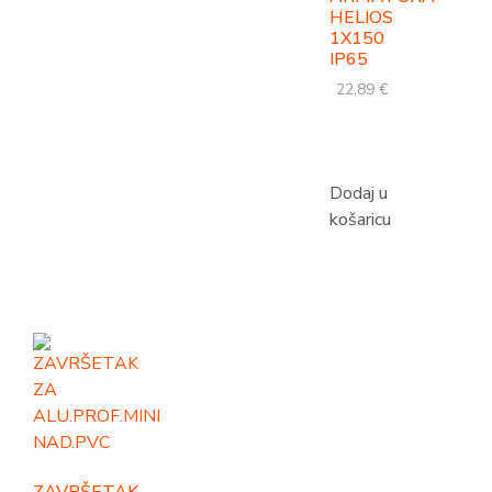
HELIOS
1X150
IP65
22,89
€
Dodaj u
košaricu
ZAVRŠETAK