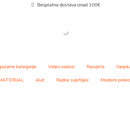
Besplatna dostava iznad 100€
pularne kategorije
Video nadzor
Rasvjeta
Vanjsk
MATERIJAL
Alat
Radne svjetiljke
Moderni prekida