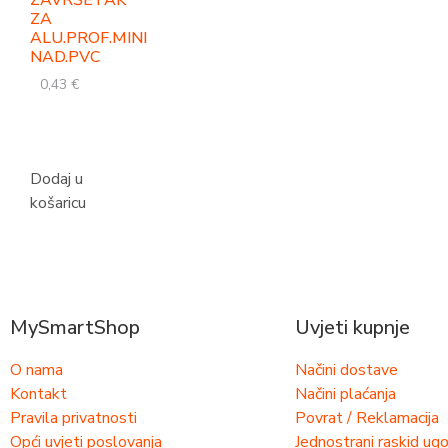
ZA
ALU.PROF.MINI
NAD.PVC
0,43
€
Dodaj u
košaricu
MySmartShop
Uvjeti kupnje
O nama
Načini dostave
Kontakt
Načini plaćanja
Pravila privatnosti
Povrat / Reklamacija
Opći uvjeti poslovanja
Jednostrani raskid ug