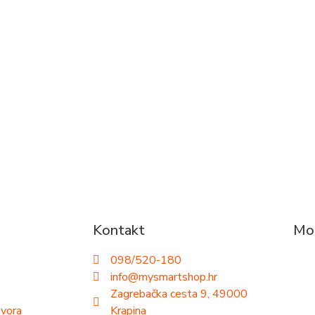
Kontakt
Mog
098/520-180
info@mysmartshop.hr
Zagrebačka cesta 9, 49000
ovora
Krapina