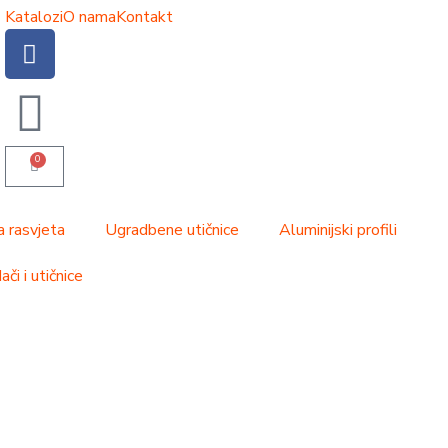
Katalozi
O nama
Kontakt
0
a rasvjeta
Ugradbene utičnice
Aluminijski profili
či i utičnice