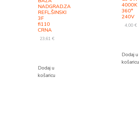
BAZA
4000K
NADGRAD.ZA
360°
REFL.ŠINSKI
240V
3F
fi110
4,00
€
CRNA
23,61
€
Dodaj u
košaricu
Dodaj u
košaricu