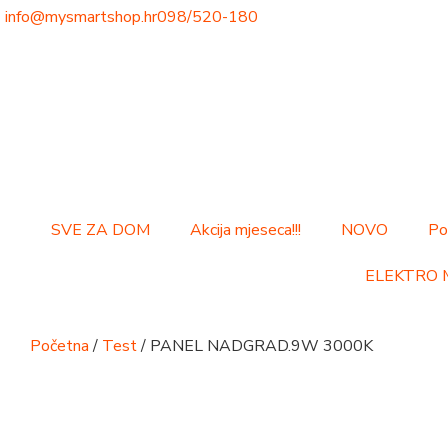
info@mysmartshop.hr
098/520-180
SVE ZA DOM
Akcija mjeseca!!!
NOVO
Po
ELEKTRO 
Početna
/
Test
/ PANEL NADGRAD.9W 3000K