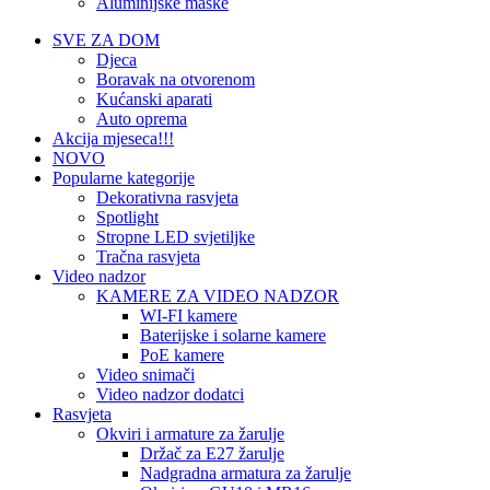
Aluminijske maske
SVE ZA DOM
Djeca
Boravak na otvorenom
Kućanski aparati
Auto oprema
Akcija mjeseca!!!
NOVO
Popularne kategorije
Dekorativna rasvjeta
Spotlight
Stropne LED svjetiljke
Tračna rasvjeta
Video nadzor
KAMERE ZA VIDEO NADZOR
WI-FI kamere
Baterijske i solarne kamere
PoE kamere
Video snimači
Video nadzor dodatci
Rasvjeta
Okviri i armature za žarulje
Držač za E27 žarulje
Nadgradna armatura za žarulje