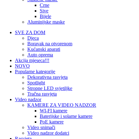
Crne
Sive
Bijele
Aluminijske maske
SVE ZA DOM
Djeca
Boravak na otvorenom
Kućanski aparati
Auto oprema
Akcija mjeseca!!!
NOVO
Popularne kategorije
Dekorativna rasvjeta
Spotlight
Stropne LED svjetiljke
Tračna rasvjeta
Video nadzor
KAMERE ZA VIDEO NADZOR
WI-FI kamere
Baterijske i solarne kamere
PoE kamere
Video snimači
Video nadzor dodatci
Rasvjeta