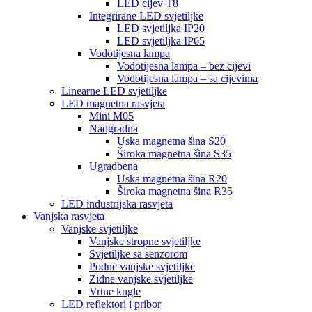
LED cijev T8
Integrirane LED svjetiljke
LED svjetiljka IP20
LED svjetiljka IP65
Vodotijesna lampa
Vodotijesna lampa – bez cijevi
Vodotijesna lampa – sa cijevima
Linearne LED svjetiljke
LED magnetna rasvjeta
Mini M05
Nadgradna
Uska magnetna šina S20
Široka magnetna šina S35
Ugradbena
Uska magnetna šina R20
Široka magnetna šina R35
LED industrijska rasvjeta
Vanjska rasvjeta
Vanjske svjetiljke
Vanjske stropne svjetiljke
Svjetiljke sa senzorom
Podne vanjske svjetiljke
Zidne vanjske svjetiljke
Vrtne kugle
LED reflektori i pribor