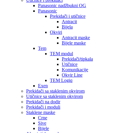
Utičnice i prekidači
Panasonic nadžbukni OG
Panasonic
Prekidači i utičnice
Antracit
Bijela
Okviri
Antracit maske
Bijele maske
Tem
TEM modul
Prekidači/tipkala
Utičnice
Komunikacije
Okvir Line
TEM Logiq
Exen
Prekidači sa staklenim okvirom
Utičnice sa staklenim okvirom
Prekidači na dodir
Prekidači i moduli
Staklene maske
Crne
Sive
Bijele