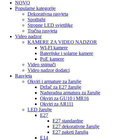
NOVO
Popularne kategorije
Dekorativna rasvjeta
Spotlight
Stropne LED svjetiljke
Tračna rasvjeta
Video nadzor
KAMERE ZA VIDEO NADZOR
WI-FI kamere
Baterijske i solarne kamere
PoE kamere
Video snimači
Video nadzor dodatci
Rasvjeta
Okviri i armature za žarulje
Držač za E27 žarulje
Nadgradna armatura za žarulje
Okviri za GU10 i MR16
Okviri za AR111
LED žarulje
E27
E27 standardne
E27 dekorativne žarulje
E27 paketi žarulja
E14