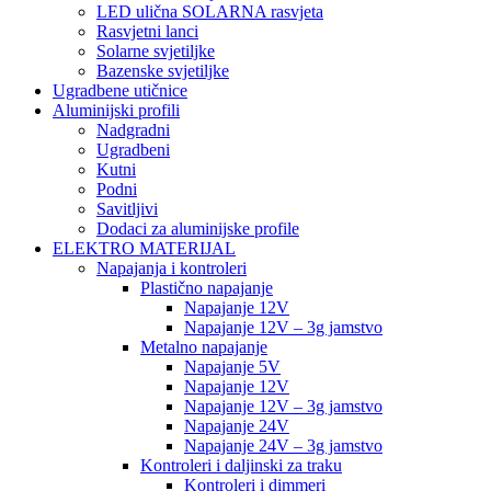
LED ulična SOLARNA rasvjeta
Rasvjetni lanci
Solarne svjetiljke
Bazenske svjetiljke
Ugradbene utičnice
Aluminijski profili
Nadgradni
Ugradbeni
Kutni
Podni
Savitljivi
Dodaci za aluminijske profile
ELEKTRO MATERIJAL
Napajanja i kontroleri
Plastično napajanje
Napajanje 12V
Napajanje 12V – 3g jamstvo
Metalno napajanje
Napajanje 5V
Napajanje 12V
Napajanje 12V – 3g jamstvo
Napajanje 24V
Napajanje 24V – 3g jamstvo
Kontroleri i daljinski za traku
Kontroleri i dimmeri