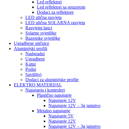
Led reflektori
Led reflektori sa senzorom
Dodaci za reflektore
LED ulična rasvjeta
LED ulična SOLARNA rasvjeta
Rasvjetni lanci
Solarne svjetiljke
Bazenske svjetiljke
Ugradbene utičnice
Aluminijski profili
Nadgradni
Ugradbeni
Kutni
Podni
Savitljivi
Dodaci za aluminijske profile
ELEKTRO MATERIJAL
Napajanja i kontroleri
Plastično napajanje
Napajanje 12V
Napajanje 12V – 3g jamstvo
Metalno napajanje
Napajanje 5V
Napajanje 12V
Napajanje 12V – 3g jamstvo