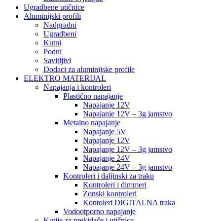
Ugradbene utičnice
Aluminijski profili
Nadgradni
Ugradbeni
Kutni
Podni
Savitljivi
Dodaci za aluminijske profile
ELEKTRO MATERIJAL
Napajanja i kontroleri
Plastično napajanje
Napajanje 12V
Napajanje 12V – 3g jamstvo
Metalno napajanje
Napajanje 5V
Napajanje 12V
Napajanje 12V – 3g jamstvo
Napajanje 24V
Napajanje 24V – 3g jamstvo
Kontroleri i daljinski za traku
Kontroleri i dimmeri
Zonski kontroleri
Kontoleri DIGITALNA traka
Vodootporno napajanje
Kutije za prekidače i utičnice