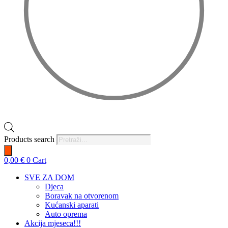
Products search
0,00
€
0
Cart
SVE ZA DOM
Djeca
Boravak na otvorenom
Kućanski aparati
Auto oprema
Akcija mjeseca!!!