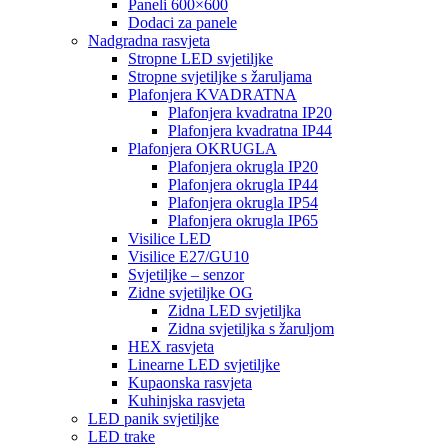
Paneli 600×600
Dodaci za panele
Nadgradna rasvjeta
Stropne LED svjetiljke
Stropne svjetiljke s žaruljama
Plafonjera KVADRATNA
Plafonjera kvadratna IP20
Plafonjera kvadratna IP44
Plafonjera OKRUGLA
Plafonjera okrugla IP20
Plafonjera okrugla IP44
Plafonjera okrugla IP54
Plafonjera okrugla IP65
Visilice LED
Visilice E27/GU10
Svjetiljke – senzor
Zidne svjetiljke OG
Zidna LED svjetiljka
Zidna svjetiljka s žaruljom
HEX rasvjeta
Linearne LED svjetiljke
Kupaonska rasvjeta
Kuhinjska rasvjeta
LED panik svjetiljke
LED trake