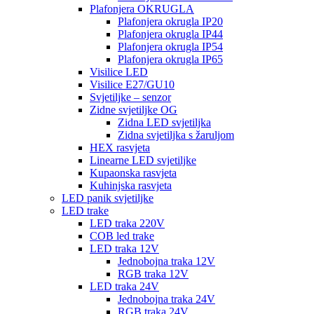
Plafonjera OKRUGLA
Plafonjera okrugla IP20
Plafonjera okrugla IP44
Plafonjera okrugla IP54
Plafonjera okrugla IP65
Visilice LED
Visilice E27/GU10
Svjetiljke – senzor
Zidne svjetiljke OG
Zidna LED svjetiljka
Zidna svjetiljka s žaruljom
HEX rasvjeta
Linearne LED svjetiljke
Kupaonska rasvjeta
Kuhinjska rasvjeta
LED panik svjetiljke
LED trake
LED traka 220V
COB led trake
LED traka 12V
Jednobojna traka 12V
RGB traka 12V
LED traka 24V
Jednobojna traka 24V
RGB traka 24V