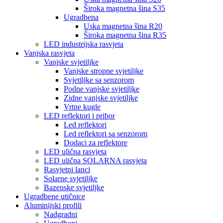
Široka magnetna šina S35
Ugradbena
Uska magnetna šina R20
Široka magnetna šina R35
LED industrijska rasvjeta
Vanjska rasvjeta
Vanjske svjetiljke
Vanjske stropne svjetiljke
Svjetiljke sa senzorom
Podne vanjske svjetiljke
Zidne vanjske svjetiljke
Vrtne kugle
LED reflektori i pribor
Led reflektori
Led reflektori sa senzorom
Dodaci za reflektore
LED ulična rasvjeta
LED ulična SOLARNA rasvjeta
Rasvjetni lanci
Solarne svjetiljke
Bazenske svjetiljke
Ugradbene utičnice
Aluminijski profili
Nadgradni