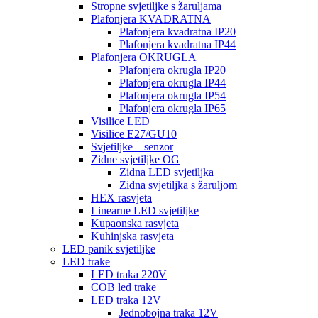
Stropne svjetiljke s žaruljama
Plafonjera KVADRATNA
Plafonjera kvadratna IP20
Plafonjera kvadratna IP44
Plafonjera OKRUGLA
Plafonjera okrugla IP20
Plafonjera okrugla IP44
Plafonjera okrugla IP54
Plafonjera okrugla IP65
Visilice LED
Visilice E27/GU10
Svjetiljke – senzor
Zidne svjetiljke OG
Zidna LED svjetiljka
Zidna svjetiljka s žaruljom
HEX rasvjeta
Linearne LED svjetiljke
Kupaonska rasvjeta
Kuhinjska rasvjeta
LED panik svjetiljke
LED trake
LED traka 220V
COB led trake
LED traka 12V
Jednobojna traka 12V