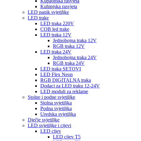
Kupaonska rasvjeta
Kuhinjska rasvjeta
LED panik svjetiljke
LED trake
LED traka 220V
COB led trake
LED traka 12V
Jednobojna traka 12V
RGB traka 12V
LED traka 24V
Jednobojna traka 24V
RGB traka 24V
LED traka SETOVI
LED Flex Neon
RGB DIGITALNA traka
Dodaci za LED traku 12-24V
LED moduli za reklame
Stolne i podne svjetiljke
Stolna svjetiljka
Podna svjetiljka
Uredska svjetiljka
Dječje svjetiljke
LED svjetiljke i cijevi
LED cijev
LED cijev T5