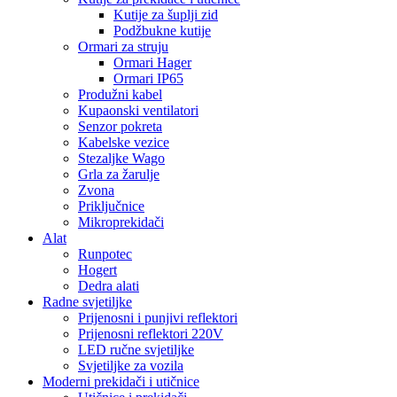
Kutije za šuplji zid
Podžbukne kutije
Ormari za struju
Ormari Hager
Ormari IP65
Produžni kabel
Kupaonski ventilatori
Senzor pokreta
Kabelske vezice
Stezaljke Wago
Grla za žarulje
Zvona
Priključnice
Mikroprekidači
Alat
Runpotec
Hogert
Dedra alati
Radne svjetiljke
Prijenosni i punjivi reflektori
Prijenosni reflektori 220V
LED ručne svjetiljke
Svjetiljke za vozila
Moderni prekidači i utičnice