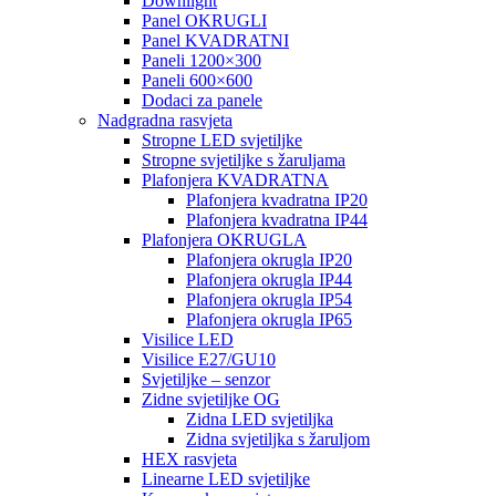
Downlight
Panel OKRUGLI
Panel KVADRATNI
Paneli 1200×300
Paneli 600×600
Dodaci za panele
Nadgradna rasvjeta
Stropne LED svjetiljke
Stropne svjetiljke s žaruljama
Plafonjera KVADRATNA
Plafonjera kvadratna IP20
Plafonjera kvadratna IP44
Plafonjera OKRUGLA
Plafonjera okrugla IP20
Plafonjera okrugla IP44
Plafonjera okrugla IP54
Plafonjera okrugla IP65
Visilice LED
Visilice E27/GU10
Svjetiljke – senzor
Zidne svjetiljke OG
Zidna LED svjetiljka
Zidna svjetiljka s žaruljom
HEX rasvjeta
Linearne LED svjetiljke