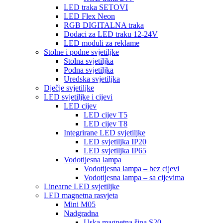
LED traka SETOVI
LED Flex Neon
RGB DIGITALNA traka
Dodaci za LED traku 12-24V
LED moduli za reklame
Stolne i podne svjetiljke
Stolna svjetiljka
Podna svjetiljka
Uredska svjetiljka
Dječje svjetiljke
LED svjetiljke i cijevi
LED cijev
LED cijev T5
LED cijev T8
Integrirane LED svjetiljke
LED svjetiljka IP20
LED svjetiljka IP65
Vodotijesna lampa
Vodotijesna lampa – bez cijevi
Vodotijesna lampa – sa cijevima
Linearne LED svjetiljke
LED magnetna rasvjeta
Mini M05
Nadgradna
Uska magnetna šina S20