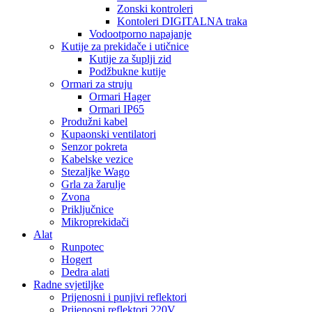
Zonski kontroleri
Kontoleri DIGITALNA traka
Vodootporno napajanje
Kutije za prekidače i utičnice
Kutije za šuplji zid
Podžbukne kutije
Ormari za struju
Ormari Hager
Ormari IP65
Produžni kabel
Kupaonski ventilatori
Senzor pokreta
Kabelske vezice
Stezaljke Wago
Grla za žarulje
Zvona
Priključnice
Mikroprekidači
Alat
Runpotec
Hogert
Dedra alati
Radne svjetiljke
Prijenosni i punjivi reflektori
Prijenosni reflektori 220V