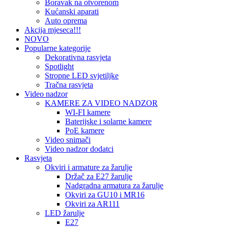
Boravak na otvorenom
Kućanski aparati
Auto oprema
Akcija mjeseca!!!
NOVO
Popularne kategorije
Dekorativna rasvjeta
Spotlight
Stropne LED svjetiljke
Tračna rasvjeta
Video nadzor
KAMERE ZA VIDEO NADZOR
WI-FI kamere
Baterijske i solarne kamere
PoE kamere
Video snimači
Video nadzor dodatci
Rasvjeta
Okviri i armature za žarulje
Držač za E27 žarulje
Nadgradna armatura za žarulje
Okviri za GU10 i MR16
Okviri za AR111
LED žarulje
E27