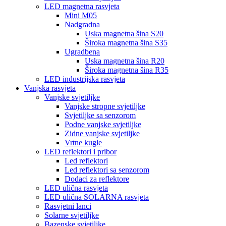
LED magnetna rasvjeta
Mini M05
Nadgradna
Uska magnetna šina S20
Široka magnetna šina S35
Ugradbena
Uska magnetna šina R20
Široka magnetna šina R35
LED industrijska rasvjeta
Vanjska rasvjeta
Vanjske svjetiljke
Vanjske stropne svjetiljke
Svjetiljke sa senzorom
Podne vanjske svjetiljke
Zidne vanjske svjetiljke
Vrtne kugle
LED reflektori i pribor
Led reflektori
Led reflektori sa senzorom
Dodaci za reflektore
LED ulična rasvjeta
LED ulična SOLARNA rasvjeta
Rasvjetni lanci
Solarne svjetiljke
Bazenske svjetiljke