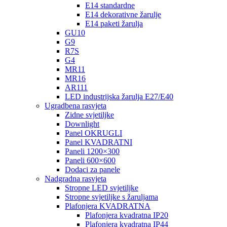
E14 standardne
E14 dekorativne žarulje
E14 paketi žarulja
GU10
G9
R7S
G4
MR11
MR16
AR111
LED industrijska žarulja E27/E40
Ugradbena rasvjeta
Zidne svjetiljke
Downlight
Panel OKRUGLI
Panel KVADRATNI
Paneli 1200×300
Paneli 600×600
Dodaci za panele
Nadgradna rasvjeta
Stropne LED svjetiljke
Stropne svjetiljke s žaruljama
Plafonjera KVADRATNA
Plafonjera kvadratna IP20
Plafonjera kvadratna IP44