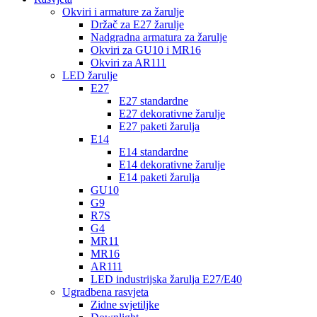
Okviri i armature za žarulje
Držač za E27 žarulje
Nadgradna armatura za žarulje
Okviri za GU10 i MR16
Okviri za AR111
LED žarulje
E27
E27 standardne
E27 dekorativne žarulje
E27 paketi žarulja
E14
E14 standardne
E14 dekorativne žarulje
E14 paketi žarulja
GU10
G9
R7S
G4
MR11
MR16
AR111
LED industrijska žarulja E27/E40
Ugradbena rasvjeta
Zidne svjetiljke