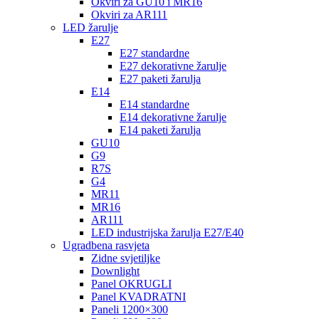
Okviri za GU10 i MR16
Okviri za AR111
LED žarulje
E27
E27 standardne
E27 dekorativne žarulje
E27 paketi žarulja
E14
E14 standardne
E14 dekorativne žarulje
E14 paketi žarulja
GU10
G9
R7S
G4
MR11
MR16
AR111
LED industrijska žarulja E27/E40
Ugradbena rasvjeta
Zidne svjetiljke
Downlight
Panel OKRUGLI
Panel KVADRATNI
Paneli 1200×300