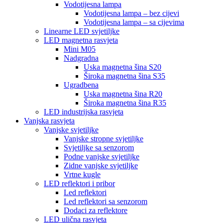
Vodotijesna lampa
Vodotijesna lampa – bez cijevi
Vodotijesna lampa – sa cijevima
Linearne LED svjetiljke
LED magnetna rasvjeta
Mini M05
Nadgradna
Uska magnetna šina S20
Široka magnetna šina S35
Ugradbena
Uska magnetna šina R20
Široka magnetna šina R35
LED industrijska rasvjeta
Vanjska rasvjeta
Vanjske svjetiljke
Vanjske stropne svjetiljke
Svjetiljke sa senzorom
Podne vanjske svjetiljke
Zidne vanjske svjetiljke
Vrtne kugle
LED reflektori i pribor
Led reflektori
Led reflektori sa senzorom
Dodaci za reflektore
LED ulična rasvjeta