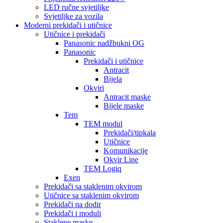
LED ručne svjetiljke
Svjetiljke za vozila
Moderni prekidači i utičnice
Utičnice i prekidači
Panasonic nadžbukni OG
Panasonic
Prekidači i utičnice
Antracit
Bijela
Okviri
Antracit maske
Bijele maske
Tem
TEM modul
Prekidači/tipkala
Utičnice
Komunikacije
Okvir Line
TEM Logiq
Exen
Prekidači sa staklenim okvirom
Utičnice sa staklenim okvirom
Prekidači na dodir
Prekidači i moduli
Staklene maske