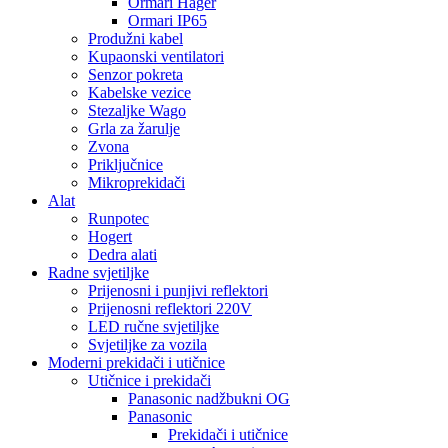
Ormari Hager
Ormari IP65
Produžni kabel
Kupaonski ventilatori
Senzor pokreta
Kabelske vezice
Stezaljke Wago
Grla za žarulje
Zvona
Priključnice
Mikroprekidači
Alat
Runpotec
Hogert
Dedra alati
Radne svjetiljke
Prijenosni i punjivi reflektori
Prijenosni reflektori 220V
LED ručne svjetiljke
Svjetiljke za vozila
Moderni prekidači i utičnice
Utičnice i prekidači
Panasonic nadžbukni OG
Panasonic
Prekidači i utičnice