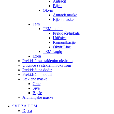
Antracit
Bijela
Okviri
Antracit maske
Bijele maske
Tem
TEM modul
Prekidači/tipkala
Utičnice
Komunikacije
Okvir Line
TEM Logiq
Exen
Prekidači sa staklenim okvirom
Utičnice sa staklenim okvirom
Prekidači na dodir
Prekidači i moduli
Staklene maske
Crne
Sive
Bijele
Aluminijske maske
SVE ZA DOM
Djeca