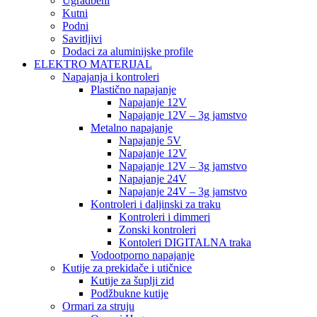
Ugradbeni
Kutni
Podni
Savitljivi
Dodaci za aluminijske profile
ELEKTRO MATERIJAL
Napajanja i kontroleri
Plastično napajanje
Napajanje 12V
Napajanje 12V – 3g jamstvo
Metalno napajanje
Napajanje 5V
Napajanje 12V
Napajanje 12V – 3g jamstvo
Napajanje 24V
Napajanje 24V – 3g jamstvo
Kontroleri i daljinski za traku
Kontroleri i dimmeri
Zonski kontroleri
Kontoleri DIGITALNA traka
Vodootporno napajanje
Kutije za prekidače i utičnice
Kutije za šuplji zid
Podžbukne kutije
Ormari za struju