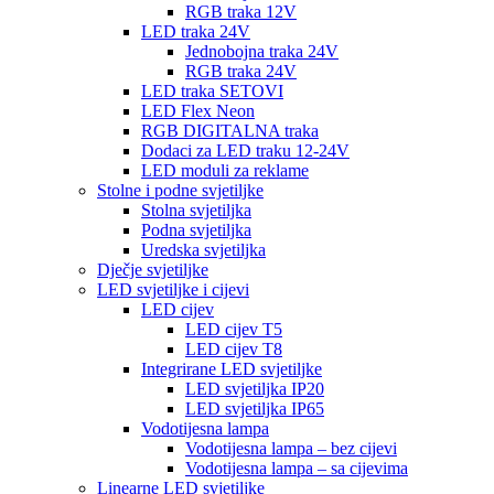
RGB traka 12V
LED traka 24V
Jednobojna traka 24V
RGB traka 24V
LED traka SETOVI
LED Flex Neon
RGB DIGITALNA traka
Dodaci za LED traku 12-24V
LED moduli za reklame
Stolne i podne svjetiljke
Stolna svjetiljka
Podna svjetiljka
Uredska svjetiljka
Dječje svjetiljke
LED svjetiljke i cijevi
LED cijev
LED cijev T5
LED cijev T8
Integrirane LED svjetiljke
LED svjetiljka IP20
LED svjetiljka IP65
Vodotijesna lampa
Vodotijesna lampa – bez cijevi
Vodotijesna lampa – sa cijevima
Linearne LED svjetiljke