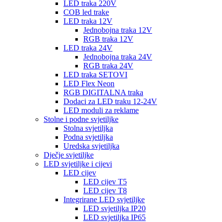
LED traka 220V
COB led trake
LED traka 12V
Jednobojna traka 12V
RGB traka 12V
LED traka 24V
Jednobojna traka 24V
RGB traka 24V
LED traka SETOVI
LED Flex Neon
RGB DIGITALNA traka
Dodaci za LED traku 12-24V
LED moduli za reklame
Stolne i podne svjetiljke
Stolna svjetiljka
Podna svjetiljka
Uredska svjetiljka
Dječje svjetiljke
LED svjetiljke i cijevi
LED cijev
LED cijev T5
LED cijev T8
Integrirane LED svjetiljke
LED svjetiljka IP20
LED svjetiljka IP65