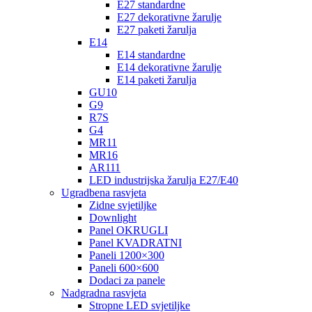
E27 standardne
E27 dekorativne žarulje
E27 paketi žarulja
E14
E14 standardne
E14 dekorativne žarulje
E14 paketi žarulja
GU10
G9
R7S
G4
MR11
MR16
AR111
LED industrijska žarulja E27/E40
Ugradbena rasvjeta
Zidne svjetiljke
Downlight
Panel OKRUGLI
Panel KVADRATNI
Paneli 1200×300
Paneli 600×600
Dodaci za panele
Nadgradna rasvjeta
Stropne LED svjetiljke