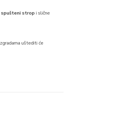
u
spušteni strop
i slične
 zgradama uštediti će