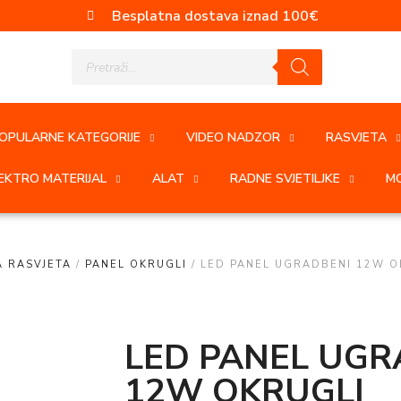
Besplatna dostava iznad 100€
OPULARNE KATEGORIJE
VIDEO NADZOR
RASVJETA
EKTRO MATERIJAL
ALAT
RADNE SVJETILJKE
MO
 RASVJETA
/
PANEL OKRUGLI
/ LED PANEL UGRADBENI 12W O
LED PANEL UGR
12W OKRUGLI