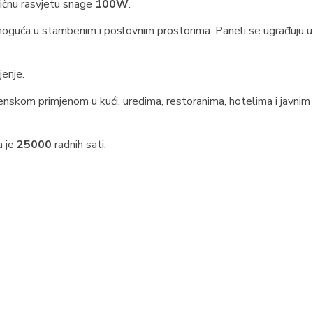
sičnu rasvjetu snage
100W
.
 moguća u stambenim i poslovnim prostorima. Paneli se ugrađuju 
jenje.
nskom primjenom u kući, uredima, restoranima, hotelima i javnim
a je
25000
radnih sati.