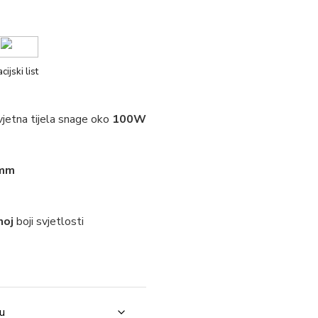
cijski list
vjetna tijela snage oko
100W
mm
noj
boji svjetlosti