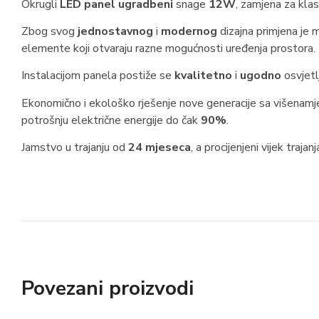
Okrugli
LED panel ugradbeni
snage
12W
, zamjena za kla
Zbog svog
jednostavnog
i
modernog
dizajna primjena je
elemente koji otvaraju razne mogućnosti uređenja prostora.
Instalacijom panela postiže se
kvalitetno
i
ugodno
osvjetl
Ekonomično i ekološko rješenje nove generacije sa višenamje
potrošnju električne energije do čak
90%
.
Jamstvo u trajanju od
24 mjeseca
, a procijenjeni vijek trajanj
Povezani proizvodi