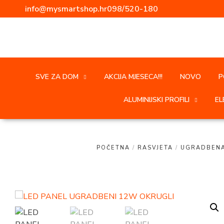
info@mysmartshop.hr
098/520-180
SVE ZA DOM
AKCIJA MJESECA!!!
NOVO
P
ALUMINIJSKI PROFILI
EL
POČETNA
/
RASVJETA
/
UGRADBENA