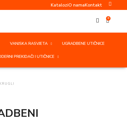
Katalozi
O nama
Kontakt
0
VANJSKA RASVJETA
UGRADBENE UTIČNICE
DERNI PREKIDAČI I UTIČNICE
KRUGLI
ADBENI