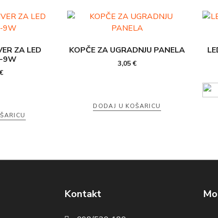
VER ZA LED
KOPČE ZA UGRADNJU PANELA
LE
5-9W
3,05
€
€
DODAJ U KOŠARICU
OŠARICU
Kontakt
Mog