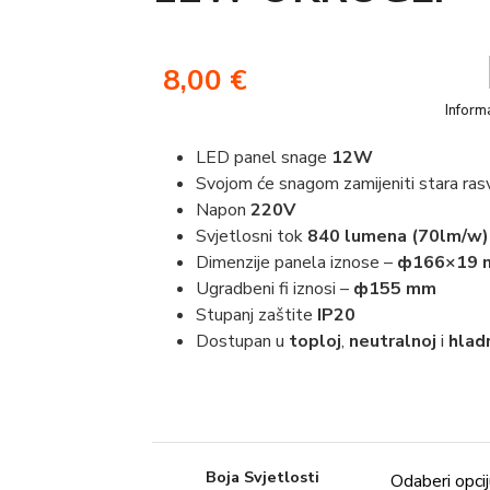
8,00
€
Informa
LED panel snage
12
W
Svojom će snagom zamijeniti stara ras
Napon
220V
Svjetlosni tok
840 lumena (70lm/w)
Dimenzije panela iznose –
ф166×19 
Ugradbeni fi iznosi –
ф155 mm
Stupanj zaštite
IP20
Dostupan u
toploj
,
neutralnoj
i
hlad
Boja Svjetlosti