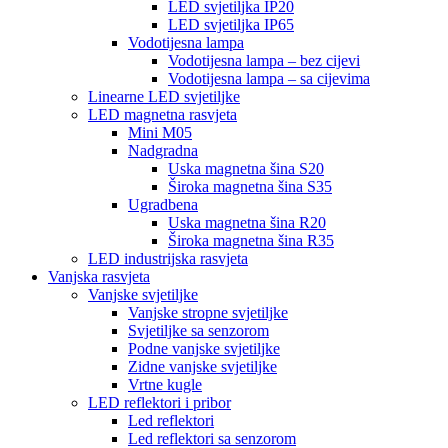
LED svjetiljka IP20
LED svjetiljka IP65
Vodotijesna lampa
Vodotijesna lampa – bez cijevi
Vodotijesna lampa – sa cijevima
Linearne LED svjetiljke
LED magnetna rasvjeta
Mini M05
Nadgradna
Uska magnetna šina S20
Široka magnetna šina S35
Ugradbena
Uska magnetna šina R20
Široka magnetna šina R35
LED industrijska rasvjeta
Vanjska rasvjeta
Vanjske svjetiljke
Vanjske stropne svjetiljke
Svjetiljke sa senzorom
Podne vanjske svjetiljke
Zidne vanjske svjetiljke
Vrtne kugle
LED reflektori i pribor
Led reflektori
Led reflektori sa senzorom