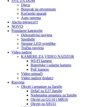
SVE ZA DOM
Djeca
Boravak na otvorenom
Kućanski aparati
Auto oprema
Akcija mjeseca!!!
NOVO
Popularne kategorije
Dekorativna rasvjeta
Spotlight
Stropne LED svjetiljke
Tračna rasvjeta
Video nadzor
KAMERE ZA VIDEO NADZOR
WI-FI kamere
Baterijske i solarne kamere
PoE kamere
Video snimači
Video nadzor dodatci
Rasvjeta
Okviri i armature za žarulje
Držač za E27 žarulje
Nadgradna armatura za žarulje
Okviri za GU10 i MR16
Okviri za AR111