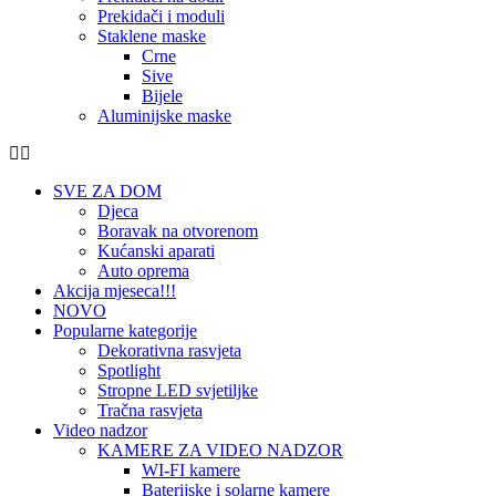
Prekidači i moduli
Staklene maske
Crne
Sive
Bijele
Aluminijske maske
SVE ZA DOM
Djeca
Boravak na otvorenom
Kućanski aparati
Auto oprema
Akcija mjeseca!!!
NOVO
Popularne kategorije
Dekorativna rasvjeta
Spotlight
Stropne LED svjetiljke
Tračna rasvjeta
Video nadzor
KAMERE ZA VIDEO NADZOR
WI-FI kamere
Baterijske i solarne kamere