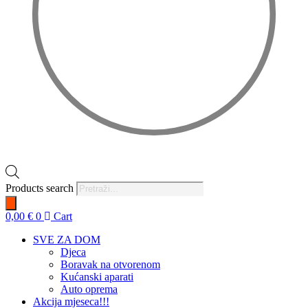
Products search
0,00
€
0
Cart
SVE ZA DOM
Djeca
Boravak na otvorenom
Kućanski aparati
Auto oprema
Akcija mjeseca!!!