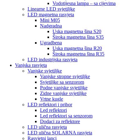
Vodotijesna lampa – sa cijevima
Linearne LED svjetiljke
LED magnetna rasvjeta
Mini M05
Nadgradna
Uska magnetna šina S20
Široka magnetna šina S35
Ugradbena
Uska magnetna šina R20
Široka magnetna šina R35
LED industrijska rasvjeta
Vanjska rasvjeta
Vanjske svjetiljke
Vanjske stropne svjetiljke
Svjetiljke sa senzorom
Podne vanjske svjetiljke
Zidne vanjske svjetiljke
Vrtne kugle
LED reflektori i pribor
Led reflektori
Led reflektori sa senzorom
Dodaci za reflektore
LED ulična rasvjeta
LED ulična SOLARNA rasvjeta
Rasvjetni lanci