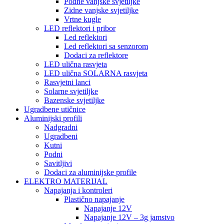
Podne vanjske svjetiljke
Zidne vanjske svjetiljke
Vrtne kugle
LED reflektori i pribor
Led reflektori
Led reflektori sa senzorom
Dodaci za reflektore
LED ulična rasvjeta
LED ulična SOLARNA rasvjeta
Rasvjetni lanci
Solarne svjetiljke
Bazenske svjetiljke
Ugradbene utičnice
Aluminijski profili
Nadgradni
Ugradbeni
Kutni
Podni
Savitljivi
Dodaci za aluminijske profile
ELEKTRO MATERIJAL
Napajanja i kontroleri
Plastično napajanje
Napajanje 12V
Napajanje 12V – 3g jamstvo