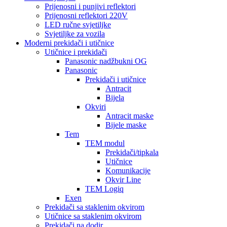
Prijenosni i punjivi reflektori
Prijenosni reflektori 220V
LED ručne svjetiljke
Svjetiljke za vozila
Moderni prekidači i utičnice
Utičnice i prekidači
Panasonic nadžbukni OG
Panasonic
Prekidači i utičnice
Antracit
Bijela
Okviri
Antracit maske
Bijele maske
Tem
TEM modul
Prekidači/tipkala
Utičnice
Komunikacije
Okvir Line
TEM Logiq
Exen
Prekidači sa staklenim okvirom
Utičnice sa staklenim okvirom
Prekidači na dodir