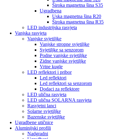
Široka magnetna šina S35
Ugradbena
Uska magnetna šina R20
Široka magnetna šina R35
LED industrijska rasvjeta
Vanjska rasvjeta
Vanjske svjetiljke
Vanjske stropne svjetiljke
Svjetiljke sa senzorom
Podne vanjske svjetiljke
Zidne vanjske svjetiljke
Vrtne kugle
LED reflektori i pribor
Led reflektori
Led reflektori sa senzorom
Dodaci za reflektore
LED ulična rasvjeta
LED ulična SOLARNA rasvjeta
Rasvjetni lanci
Solarne svjetiljke
Bazenske svjetiljke
Ugradbene utičnice
Aluminijski profili
Nadgradni