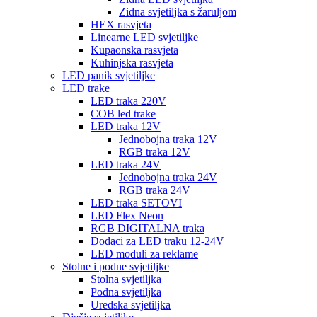
Zidna svjetiljka s žaruljom
HEX rasvjeta
Linearne LED svjetiljke
Kupaonska rasvjeta
Kuhinjska rasvjeta
LED panik svjetiljke
LED trake
LED traka 220V
COB led trake
LED traka 12V
Jednobojna traka 12V
RGB traka 12V
LED traka 24V
Jednobojna traka 24V
RGB traka 24V
LED traka SETOVI
LED Flex Neon
RGB DIGITALNA traka
Dodaci za LED traku 12-24V
LED moduli za reklame
Stolne i podne svjetiljke
Stolna svjetiljka
Podna svjetiljka
Uredska svjetiljka