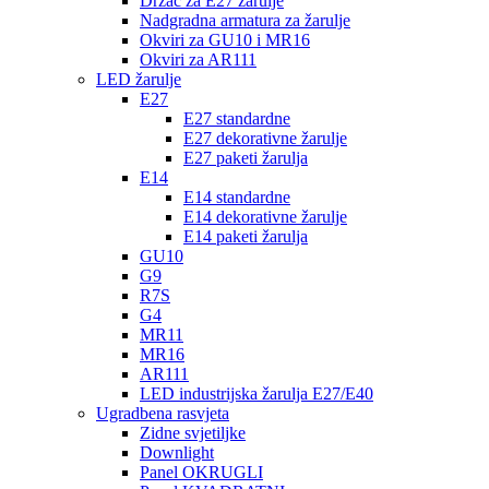
Držač za E27 žarulje
Nadgradna armatura za žarulje
Okviri za GU10 i MR16
Okviri za AR111
LED žarulje
E27
E27 standardne
E27 dekorativne žarulje
E27 paketi žarulja
E14
E14 standardne
E14 dekorativne žarulje
E14 paketi žarulja
GU10
G9
R7S
G4
MR11
MR16
AR111
LED industrijska žarulja E27/E40
Ugradbena rasvjeta
Zidne svjetiljke
Downlight
Panel OKRUGLI