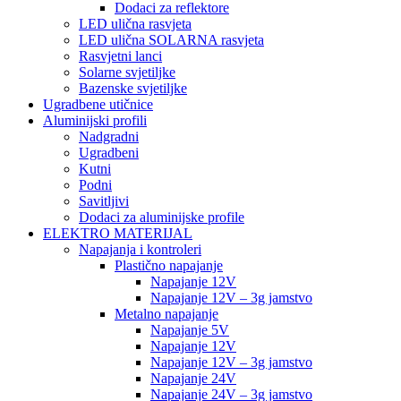
Dodaci za reflektore
LED ulična rasvjeta
LED ulična SOLARNA rasvjeta
Rasvjetni lanci
Solarne svjetiljke
Bazenske svjetiljke
Ugradbene utičnice
Aluminijski profili
Nadgradni
Ugradbeni
Kutni
Podni
Savitljivi
Dodaci za aluminijske profile
ELEKTRO MATERIJAL
Napajanja i kontroleri
Plastično napajanje
Napajanje 12V
Napajanje 12V – 3g jamstvo
Metalno napajanje
Napajanje 5V
Napajanje 12V
Napajanje 12V – 3g jamstvo
Napajanje 24V
Napajanje 24V – 3g jamstvo