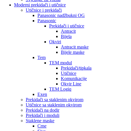
Moderni prekidači i utičnice
Utičnice i prekidači
Panasonic nadžbukni OG
Panasonic
Prekidači i utičnice
Antracit
Bijela
Okviri
Antracit maske
Bijele maske
Tem
TEM modul
Prekidači/tipkala
Utičnice
Komunikacije
Okvir Line
TEM Logiq
Exen
Prekidači sa staklenim okvirom
Utičnice sa staklenim okvirom
Prekidači na dodir
Prekidači i moduli
Staklene maske
Crne