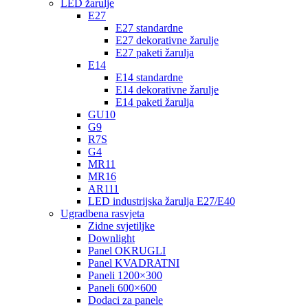
LED žarulje
E27
E27 standardne
E27 dekorativne žarulje
E27 paketi žarulja
E14
E14 standardne
E14 dekorativne žarulje
E14 paketi žarulja
GU10
G9
R7S
G4
MR11
MR16
AR111
LED industrijska žarulja E27/E40
Ugradbena rasvjeta
Zidne svjetiljke
Downlight
Panel OKRUGLI
Panel KVADRATNI
Paneli 1200×300
Paneli 600×600
Dodaci za panele