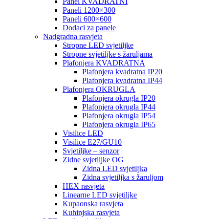
Panel KVADRATNI
Paneli 1200×300
Paneli 600×600
Dodaci za panele
Nadgradna rasvjeta
Stropne LED svjetiljke
Stropne svjetiljke s žaruljama
Plafonjera KVADRATNA
Plafonjera kvadratna IP20
Plafonjera kvadratna IP44
Plafonjera OKRUGLA
Plafonjera okrugla IP20
Plafonjera okrugla IP44
Plafonjera okrugla IP54
Plafonjera okrugla IP65
Visilice LED
Visilice E27/GU10
Svjetiljke – senzor
Zidne svjetiljke OG
Zidna LED svjetiljka
Zidna svjetiljka s žaruljom
HEX rasvjeta
Linearne LED svjetiljke
Kupaonska rasvjeta
Kuhinjska rasvjeta