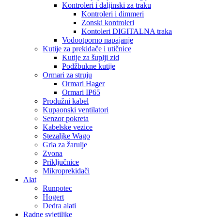
Kontroleri i daljinski za traku
Kontroleri i dimmeri
Zonski kontroleri
Kontoleri DIGITALNA traka
Vodootporno napajanje
Kutije za prekidače i utičnice
Kutije za šuplji zid
Podžbukne kutije
Ormari za struju
Ormari Hager
Ormari IP65
Produžni kabel
Kupaonski ventilatori
Senzor pokreta
Kabelske vezice
Stezaljke Wago
Grla za žarulje
Zvona
Priključnice
Mikroprekidači
Alat
Runpotec
Hogert
Dedra alati
Radne svjetiljke