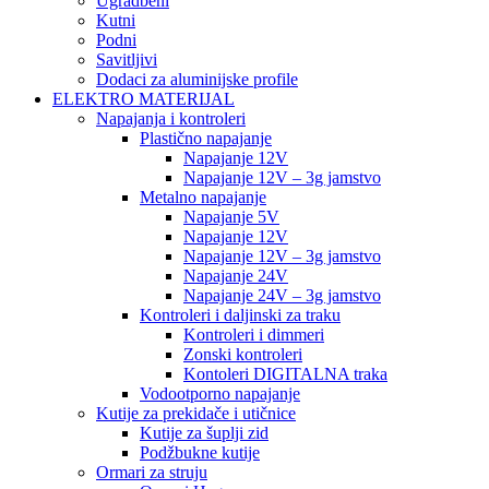
Ugradbeni
Kutni
Podni
Savitljivi
Dodaci za aluminijske profile
ELEKTRO MATERIJAL
Napajanja i kontroleri
Plastično napajanje
Napajanje 12V
Napajanje 12V – 3g jamstvo
Metalno napajanje
Napajanje 5V
Napajanje 12V
Napajanje 12V – 3g jamstvo
Napajanje 24V
Napajanje 24V – 3g jamstvo
Kontroleri i daljinski za traku
Kontroleri i dimmeri
Zonski kontroleri
Kontoleri DIGITALNA traka
Vodootporno napajanje
Kutije za prekidače i utičnice
Kutije za šuplji zid
Podžbukne kutije
Ormari za struju