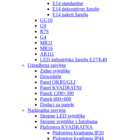
E14 standardne
E14 dekorativne žarulje
E14 paketi žarulja
GU10
G9
R7S
G4
MR11
MR16
AR111
LED industrijska žarulja E27/E40
Ugradbena rasvjeta
Zidne svjetiljke
Downlight
Panel OKRUGLI
Panel KVADRATNI
Paneli 1200×300
Paneli 600×600
Dodaci za panele
Nadgradna rasvjeta
Stropne LED svjetiljke
Stropne svjetiljke s žaruljama
Plafonjera KVADRATNA
Plafonjera kvadratna IP20
Plafonjera kvadratna IP44