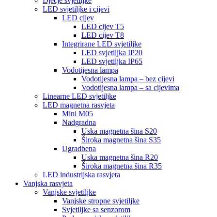
Dječje svjetiljke
LED svjetiljke i cijevi
LED cijev
LED cijev T5
LED cijev T8
Integrirane LED svjetiljke
LED svjetiljka IP20
LED svjetiljka IP65
Vodotijesna lampa
Vodotijesna lampa – bez cijevi
Vodotijesna lampa – sa cijevima
Linearne LED svjetiljke
LED magnetna rasvjeta
Mini M05
Nadgradna
Uska magnetna šina S20
Široka magnetna šina S35
Ugradbena
Uska magnetna šina R20
Široka magnetna šina R35
LED industrijska rasvjeta
Vanjska rasvjeta
Vanjske svjetiljke
Vanjske stropne svjetiljke
Svjetiljke sa senzorom