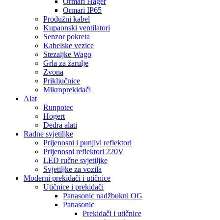
Ormari Hager
Ormari IP65
Produžni kabel
Kupaonski ventilatori
Senzor pokreta
Kabelske vezice
Stezaljke Wago
Grla za žarulje
Zvona
Priključnice
Mikroprekidači
Alat
Runpotec
Hogert
Dedra alati
Radne svjetiljke
Prijenosni i punjivi reflektori
Prijenosni reflektori 220V
LED ručne svjetiljke
Svjetiljke za vozila
Moderni prekidači i utičnice
Utičnice i prekidači
Panasonic nadžbukni OG
Panasonic
Prekidači i utičnice