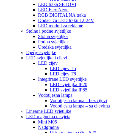
LED traka SETOVI
LED Flex Neon
RGB DIGITALNA traka
Dodaci za LED traku 12-24V
LED moduli za reklame
Stolne i podne svjetiljke
Stolna svjetiljka
Podna svjetiljka
Uredska svjetiljka
Dječje svjetiljke
LED svjetiljke i cijevi
LED cijev
LED cijev T5
LED cijev T8
Integrirane LED svjetiljke
LED svjetiljka IP20
LED svjetiljka IP65
Vodotijesna lampa
Vodotijesna lampa – bez cijevi
Vodotijesna lampa – sa cijevima
Linearne LED svjetiljke
LED magnetna rasvjeta
Mini M05
Nadgradna
Uska magnetna šina S20