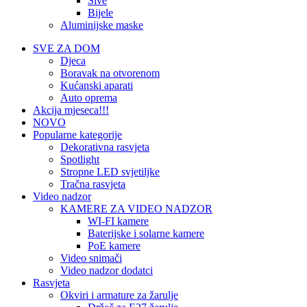
Sive
Bijele
Aluminijske maske
SVE ZA DOM
Djeca
Boravak na otvorenom
Kućanski aparati
Auto oprema
Akcija mjeseca!!!
NOVO
Popularne kategorije
Dekorativna rasvjeta
Spotlight
Stropne LED svjetiljke
Tračna rasvjeta
Video nadzor
KAMERE ZA VIDEO NADZOR
WI-FI kamere
Baterijske i solarne kamere
PoE kamere
Video snimači
Video nadzor dodatci
Rasvjeta
Okviri i armature za žarulje