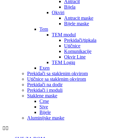
Antracit
Bijela
Okviri
Antracit maske
Bijele maske
Tem
TEM modul
Prekidači/tipkala
Utičnice
Komunikacije
Okvir Line
TEM Logiq
Exen
Prekidači sa staklenim okvirom
Utičnice sa staklenim okvirom
Prekidači na dodir
Prekidači i moduli
Staklene maske
Crne
Sive
Bijele
Aluminijske maske