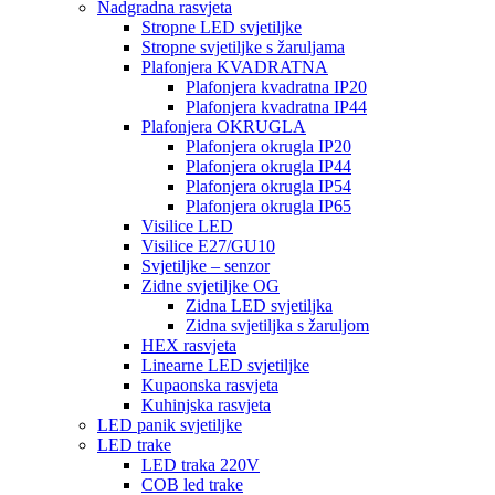
Nadgradna rasvjeta
Stropne LED svjetiljke
Stropne svjetiljke s žaruljama
Plafonjera KVADRATNA
Plafonjera kvadratna IP20
Plafonjera kvadratna IP44
Plafonjera OKRUGLA
Plafonjera okrugla IP20
Plafonjera okrugla IP44
Plafonjera okrugla IP54
Plafonjera okrugla IP65
Visilice LED
Visilice E27/GU10
Svjetiljke – senzor
Zidne svjetiljke OG
Zidna LED svjetiljka
Zidna svjetiljka s žaruljom
HEX rasvjeta
Linearne LED svjetiljke
Kupaonska rasvjeta
Kuhinjska rasvjeta
LED panik svjetiljke
LED trake
LED traka 220V
COB led trake