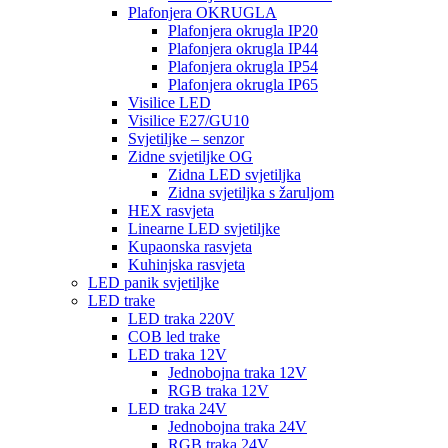
Plafonjera OKRUGLA
Plafonjera okrugla IP20
Plafonjera okrugla IP44
Plafonjera okrugla IP54
Plafonjera okrugla IP65
Visilice LED
Visilice E27/GU10
Svjetiljke – senzor
Zidne svjetiljke OG
Zidna LED svjetiljka
Zidna svjetiljka s žaruljom
HEX rasvjeta
Linearne LED svjetiljke
Kupaonska rasvjeta
Kuhinjska rasvjeta
LED panik svjetiljke
LED trake
LED traka 220V
COB led trake
LED traka 12V
Jednobojna traka 12V
RGB traka 12V
LED traka 24V
Jednobojna traka 24V
RGB traka 24V