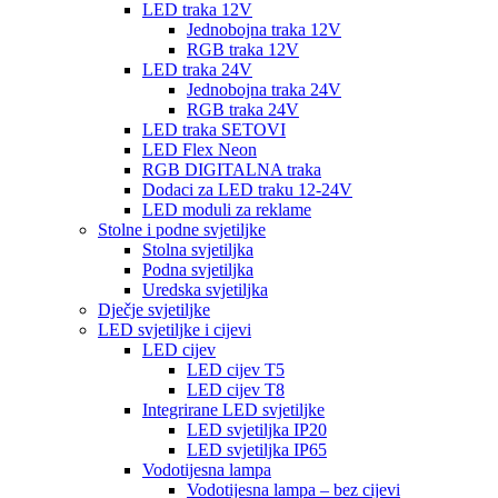
LED traka 12V
Jednobojna traka 12V
RGB traka 12V
LED traka 24V
Jednobojna traka 24V
RGB traka 24V
LED traka SETOVI
LED Flex Neon
RGB DIGITALNA traka
Dodaci za LED traku 12-24V
LED moduli za reklame
Stolne i podne svjetiljke
Stolna svjetiljka
Podna svjetiljka
Uredska svjetiljka
Dječje svjetiljke
LED svjetiljke i cijevi
LED cijev
LED cijev T5
LED cijev T8
Integrirane LED svjetiljke
LED svjetiljka IP20
LED svjetiljka IP65
Vodotijesna lampa
Vodotijesna lampa – bez cijevi