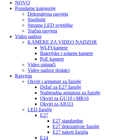
NOVO
Popularne kategorije
Dekorativna rasvjeta
Spotlight
Stropne LED svjetiljke
Tračna rasvjeta
Video nadzor
KAMERE ZA VIDEO NADZOR
WI-FI kamere
Baterijske i solarne kamere
PoE kamere
Video snimači
Video nadzor dodatci
Rasvjeta
Okviri i armature za žarulje
Držač za E27 žarulje
Nadgradna armatura za žarulje
Okviri za GU10 i MR16
Okviri za AR111
LED žarulje
E27
E27 standardne
E27 dekorativne žarulje
E27 paketi žarulja
E14