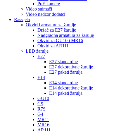
PoE kamere
Video snimači
Video nadzor dodatci
Rasvjeta
Okviri i armature za žarulje
Držač za E27 žarulje
Nadgradna armatura za žarulje
Okviri za GU10 i MR16
Okviri za AR111
LED žarulje
E27
E27 standardne
E27 dekorativne žarulje
E27 paketi žarulja
E14
E14 standardne
E14 dekorativne žarulje
E14 paketi žarulja
GU10
G9
R7S
G4
MR11
MR16
AR111