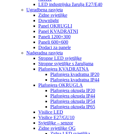
LED industrijska žarulja E27/E40
Ugradbena rasvjeta
Zidne svjetiljke
Downlight
Panel OKRUGLI
Panel KVADRATNI
Paneli 1200×300
Paneli 600×600
Dodaci za panele
Nadgradna rasvjeta
Stropne LED svjetiljke
Stropne svjetiljke s žaruljama
Plafonjera KVADRATNA
Plafonjera kvadratna IP20
Plafonjera kvadratna IP44
Plafonjera OKRUGLA
Plafonjera okrugla IP20
Plafonjera okrugla IP44
Plafonjera okrugla IP54
Plafonjera okrugla IP65
Visilice LED
Visilice E27/GU10
Svjetiljke – senzor
Zidne svjetiljke OG
Zidna LED svjetiljka