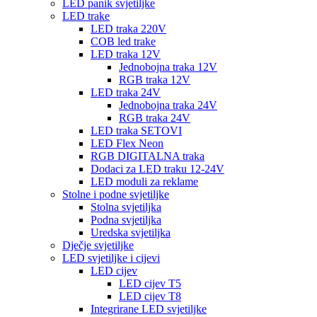
LED panik svjetiljke
LED trake
LED traka 220V
COB led trake
LED traka 12V
Jednobojna traka 12V
RGB traka 12V
LED traka 24V
Jednobojna traka 24V
RGB traka 24V
LED traka SETOVI
LED Flex Neon
RGB DIGITALNA traka
Dodaci za LED traku 12-24V
LED moduli za reklame
Stolne i podne svjetiljke
Stolna svjetiljka
Podna svjetiljka
Uredska svjetiljka
Dječje svjetiljke
LED svjetiljke i cijevi
LED cijev
LED cijev T5
LED cijev T8
Integrirane LED svjetiljke