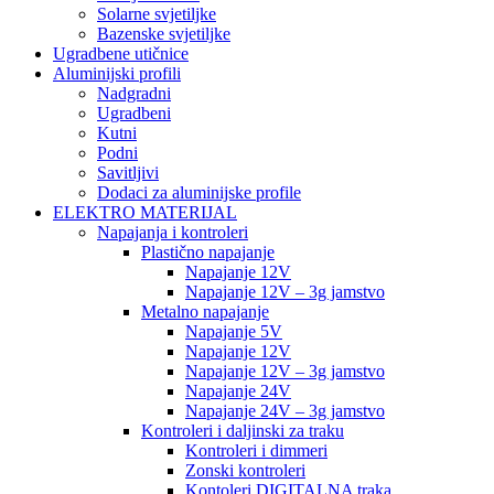
Solarne svjetiljke
Bazenske svjetiljke
Ugradbene utičnice
Aluminijski profili
Nadgradni
Ugradbeni
Kutni
Podni
Savitljivi
Dodaci za aluminijske profile
ELEKTRO MATERIJAL
Napajanja i kontroleri
Plastično napajanje
Napajanje 12V
Napajanje 12V – 3g jamstvo
Metalno napajanje
Napajanje 5V
Napajanje 12V
Napajanje 12V – 3g jamstvo
Napajanje 24V
Napajanje 24V – 3g jamstvo
Kontroleri i daljinski za traku
Kontroleri i dimmeri
Zonski kontroleri
Kontoleri DIGITALNA traka