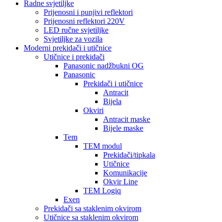
Radne svjetiljke
Prijenosni i punjivi reflektori
Prijenosni reflektori 220V
LED ručne svjetiljke
Svjetiljke za vozila
Moderni prekidači i utičnice
Utičnice i prekidači
Panasonic nadžbukni OG
Panasonic
Prekidači i utičnice
Antracit
Bijela
Okviri
Antracit maske
Bijele maske
Tem
TEM modul
Prekidači/tipkala
Utičnice
Komunikacije
Okvir Line
TEM Logiq
Exen
Prekidači sa staklenim okvirom
Utičnice sa staklenim okvirom