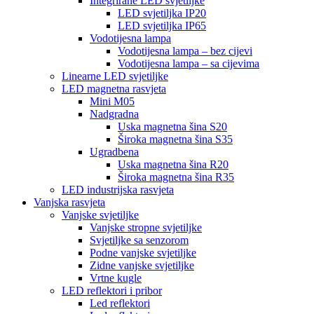
Integrirane LED svjetiljke
LED svjetiljka IP20
LED svjetiljka IP65
Vodotijesna lampa
Vodotijesna lampa – bez cijevi
Vodotijesna lampa – sa cijevima
Linearne LED svjetiljke
LED magnetna rasvjeta
Mini M05
Nadgradna
Uska magnetna šina S20
Široka magnetna šina S35
Ugradbena
Uska magnetna šina R20
Široka magnetna šina R35
LED industrijska rasvjeta
Vanjska rasvjeta
Vanjske svjetiljke
Vanjske stropne svjetiljke
Svjetiljke sa senzorom
Podne vanjske svjetiljke
Zidne vanjske svjetiljke
Vrtne kugle
LED reflektori i pribor
Led reflektori