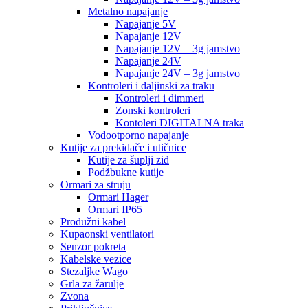
Metalno napajanje
Napajanje 5V
Napajanje 12V
Napajanje 12V – 3g jamstvo
Napajanje 24V
Napajanje 24V – 3g jamstvo
Kontroleri i daljinski za traku
Kontroleri i dimmeri
Zonski kontroleri
Kontoleri DIGITALNA traka
Vodootporno napajanje
Kutije za prekidače i utičnice
Kutije za šuplji zid
Podžbukne kutije
Ormari za struju
Ormari Hager
Ormari IP65
Produžni kabel
Kupaonski ventilatori
Senzor pokreta
Kabelske vezice
Stezaljke Wago
Grla za žarulje
Zvona