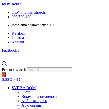
Idi na sadržaj
info@mysmartshop.hr
098/520-180
Besplatna dostava iznad 100€
Katalozi
O nama
Kontakt
Facebook-f
Products search
0,00
€
0
Cart
SVE ZA DOM
Djeca
Boravak na otvorenom
Kućanski aparati
Auto oprema