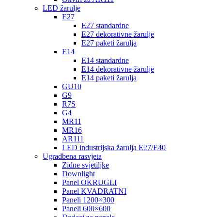
LED žarulje
E27
E27 standardne
E27 dekorativne žarulje
E27 paketi žarulja
E14
E14 standardne
E14 dekorativne žarulje
E14 paketi žarulja
GU10
G9
R7S
G4
MR11
MR16
AR111
LED industrijska žarulja E27/E40
Ugradbena rasvjeta
Zidne svjetiljke
Downlight
Panel OKRUGLI
Panel KVADRATNI
Paneli 1200×300
Paneli 600×600