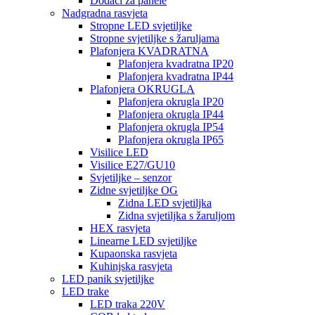
Dodaci za panele
Nadgradna rasvjeta
Stropne LED svjetiljke
Stropne svjetiljke s žaruljama
Plafonjera KVADRATNA
Plafonjera kvadratna IP20
Plafonjera kvadratna IP44
Plafonjera OKRUGLA
Plafonjera okrugla IP20
Plafonjera okrugla IP44
Plafonjera okrugla IP54
Plafonjera okrugla IP65
Visilice LED
Visilice E27/GU10
Svjetiljke – senzor
Zidne svjetiljke OG
Zidna LED svjetiljka
Zidna svjetiljka s žaruljom
HEX rasvjeta
Linearne LED svjetiljke
Kupaonska rasvjeta
Kuhinjska rasvjeta
LED panik svjetiljke
LED trake
LED traka 220V