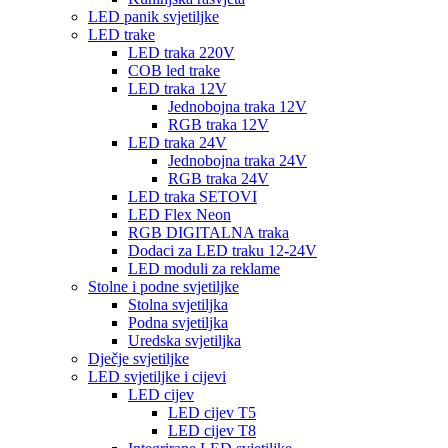
LED panik svjetiljke
LED trake
LED traka 220V
COB led trake
LED traka 12V
Jednobojna traka 12V
RGB traka 12V
LED traka 24V
Jednobojna traka 24V
RGB traka 24V
LED traka SETOVI
LED Flex Neon
RGB DIGITALNA traka
Dodaci za LED traku 12-24V
LED moduli za reklame
Stolne i podne svjetiljke
Stolna svjetiljka
Podna svjetiljka
Uredska svjetiljka
Dječje svjetiljke
LED svjetiljke i cijevi
LED cijev
LED cijev T5
LED cijev T8