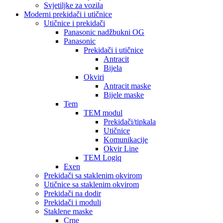
Svjetiljke za vozila
Moderni prekidači i utičnice
Utičnice i prekidači
Panasonic nadžbukni OG
Panasonic
Prekidači i utičnice
Antracit
Bijela
Okviri
Antracit maske
Bijele maske
Tem
TEM modul
Prekidači/tipkala
Utičnice
Komunikacije
Okvir Line
TEM Logiq
Exen
Prekidači sa staklenim okvirom
Utičnice sa staklenim okvirom
Prekidači na dodir
Prekidači i moduli
Staklene maske
Crne