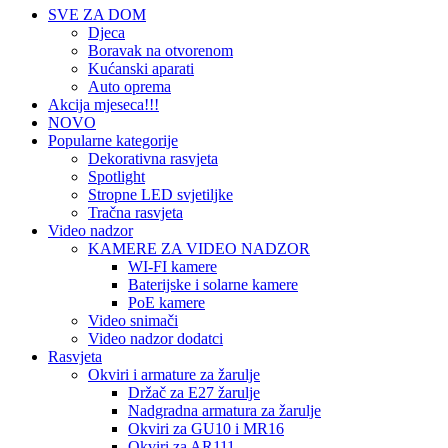
SVE ZA DOM
Djeca
Boravak na otvorenom
Kućanski aparati
Auto oprema
Akcija mjeseca!!!
NOVO
Popularne kategorije
Dekorativna rasvjeta
Spotlight
Stropne LED svjetiljke
Tračna rasvjeta
Video nadzor
KAMERE ZA VIDEO NADZOR
WI-FI kamere
Baterijske i solarne kamere
PoE kamere
Video snimači
Video nadzor dodatci
Rasvjeta
Okviri i armature za žarulje
Držač za E27 žarulje
Nadgradna armatura za žarulje
Okviri za GU10 i MR16
Okviri za AR111