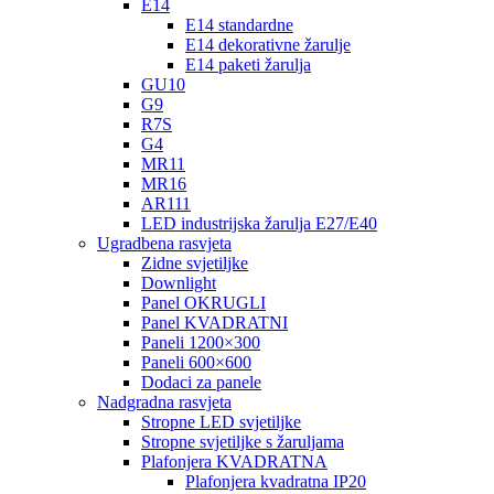
E14
E14 standardne
E14 dekorativne žarulje
E14 paketi žarulja
GU10
G9
R7S
G4
MR11
MR16
AR111
LED industrijska žarulja E27/E40
Ugradbena rasvjeta
Zidne svjetiljke
Downlight
Panel OKRUGLI
Panel KVADRATNI
Paneli 1200×300
Paneli 600×600
Dodaci za panele
Nadgradna rasvjeta
Stropne LED svjetiljke
Stropne svjetiljke s žaruljama
Plafonjera KVADRATNA
Plafonjera kvadratna IP20