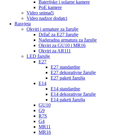
Baterijske i solarne kamere
PoE kamere
Video snimači
Video nadzor dodatci
Rasvjeta
Okviri i armature za žarulje
Držač za E27 žarulje
Nadgradna armatura za žarulje
Okviri za GU10 i MR16
Okviri za AR111
LED žarulje
E27
E27 standardne
E27 dekorativne žarulje
E27 paketi žarulja
E14
E14 standardne
E14 dekorativne žarulje
E14 paketi žarulja
GU10
G9
R7S
G4
MR11
MR16