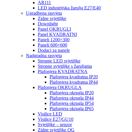
AR111
LED industrijska žarulja E27/E40
Ugradbena rasvjeta
Zidne svjetiljke
Downlight
Panel OKRUGLI
Panel KVADRATNI
Paneli 1200×300
Paneli 600×600
Dodaci za panele
Nadgradna rasvjeta
Stropne LED svjetiljke
Stropne svjetiljke s žaruljama
Plafonjera KVADRATNA
Plafonjera kvadratna IP20
Plafonjera kvadratna IP44
Plafonjera OKRUGLA
Plafonjera okrugla IP20
Plafonjera okrugla IP44
Plafonjera okrugla IP54
Plafonjera okrugla IP65
Visilice LED
Visilice E27/GU10
Svjetiljke – senzor
Zidne svjetiljke OG