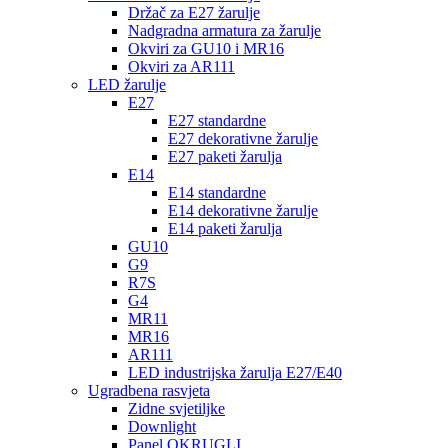
Držač za E27 žarulje
Nadgradna armatura za žarulje
Okviri za GU10 i MR16
Okviri za AR111
LED žarulje
E27
E27 standardne
E27 dekorativne žarulje
E27 paketi žarulja
E14
E14 standardne
E14 dekorativne žarulje
E14 paketi žarulja
GU10
G9
R7S
G4
MR11
MR16
AR111
LED industrijska žarulja E27/E40
Ugradbena rasvjeta
Zidne svjetiljke
Downlight
Panel OKRUGLI