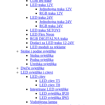
COB led trake
LED traka 12V
Jednobojna traka 12V
RGB traka 12V
LED traka 24V
Jednobojna traka 24V
RGB traka 24V
LED traka SETOVI
LED Flex Neon
RGB DIGITALNA traka
Dodaci za LED traku 12-24V
LED moduli za reklame
Stolne i podne svjetiljke
Stolna svjetiljka
Podna svjetiljka
Uredska svjetiljka
Dječje svjetiljke
LED svjetiljke i cijevi
LED cijev
LED cijev T5
LED cijev T8
Integrirane LED svjetiljke
LED svjetiljka IP20
LED svjetiljka IP65
Vodotijesna lampa