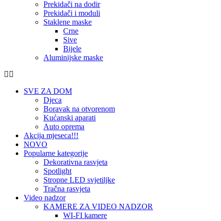
Prekidači na dodir
Prekidači i moduli
Staklene maske
Crne
Sive
Bijele
Aluminijske maske
SVE ZA DOM
Djeca
Boravak na otvorenom
Kućanski aparati
Auto oprema
Akcija mjeseca!!!
NOVO
Popularne kategorije
Dekorativna rasvjeta
Spotlight
Stropne LED svjetiljke
Tračna rasvjeta
Video nadzor
KAMERE ZA VIDEO NADZOR
WI-FI kamere