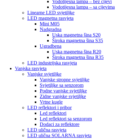
Vodotijesna lampa – bez cijevi
Vodotijesna lampa – sa cijevima
Linearne LED svjetiljke
LED magnetna rasvjeta
Mini M05
Nadgradna
Uska magnetna šina S20
Široka magnetna šina S35
Ugradbena
Uska magnetna šina R20
Široka magnetna šina R35
LED industrijska rasvjeta
Vanjska rasvjeta
Vanjske svjetiljke
Vanjske stropne svjetiljke
Svjetiljke sa senzorom
Podne vanjske svjetiljke
Zidne vanjske svjetiljke
Vrtne kugle
LED reflektori i pribor
Led reflektori
Led reflektori sa senzorom
Dodaci za reflektore
LED ulična rasvjeta
LED ulična SOLARNA rasvjeta