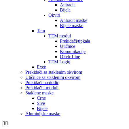
Antracit
Bijela
Okviri
Antracit maske
Bijele maske
Tem
TEM modul
Prekidači/tipkala
Utičnice
Komunikacije
Okvir Line
TEM Logiq
Exen
Prekidači sa staklenim okvirom
Utičnice sa staklenim okvirom
Prekidači na dodir
Prekidači i moduli
Staklene maske
Crne
Sive
Bijele
Aluminijske maske