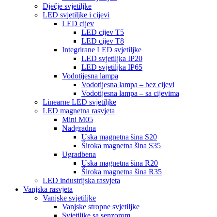
Dječje svjetiljke
LED svjetiljke i cijevi
LED cijev
LED cijev T5
LED cijev T8
Integrirane LED svjetiljke
LED svjetiljka IP20
LED svjetiljka IP65
Vodotijesna lampa
Vodotijesna lampa – bez cijevi
Vodotijesna lampa – sa cijevima
Linearne LED svjetiljke
LED magnetna rasvjeta
Mini M05
Nadgradna
Uska magnetna šina S20
Široka magnetna šina S35
Ugradbena
Uska magnetna šina R20
Široka magnetna šina R35
LED industrijska rasvjeta
Vanjska rasvjeta
Vanjske svjetiljke
Vanjske stropne svjetiljke
Svjetiljke sa senzorom