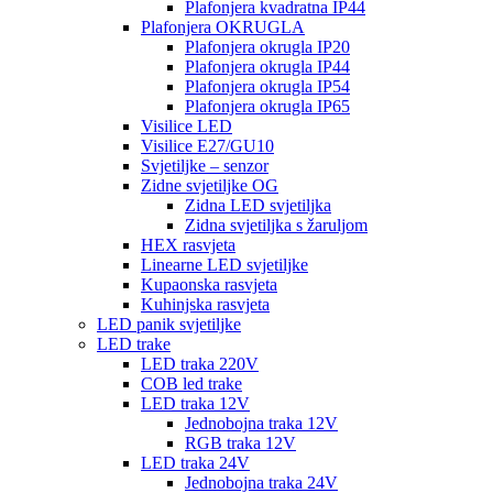
Plafonjera kvadratna IP44
Plafonjera OKRUGLA
Plafonjera okrugla IP20
Plafonjera okrugla IP44
Plafonjera okrugla IP54
Plafonjera okrugla IP65
Visilice LED
Visilice E27/GU10
Svjetiljke – senzor
Zidne svjetiljke OG
Zidna LED svjetiljka
Zidna svjetiljka s žaruljom
HEX rasvjeta
Linearne LED svjetiljke
Kupaonska rasvjeta
Kuhinjska rasvjeta
LED panik svjetiljke
LED trake
LED traka 220V
COB led trake
LED traka 12V
Jednobojna traka 12V
RGB traka 12V
LED traka 24V
Jednobojna traka 24V