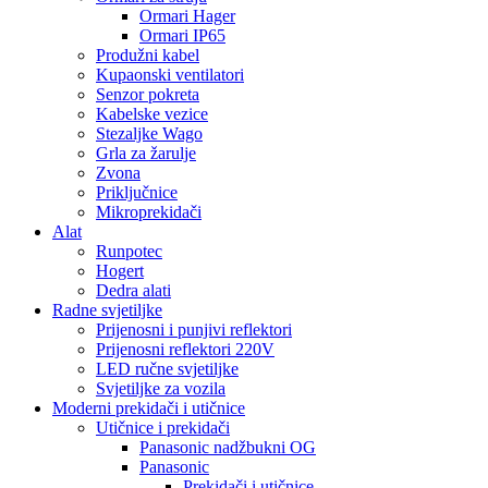
Ormari Hager
Ormari IP65
Produžni kabel
Kupaonski ventilatori
Senzor pokreta
Kabelske vezice
Stezaljke Wago
Grla za žarulje
Zvona
Priključnice
Mikroprekidači
Alat
Runpotec
Hogert
Dedra alati
Radne svjetiljke
Prijenosni i punjivi reflektori
Prijenosni reflektori 220V
LED ručne svjetiljke
Svjetiljke za vozila
Moderni prekidači i utičnice
Utičnice i prekidači
Panasonic nadžbukni OG
Panasonic
Prekidači i utičnice