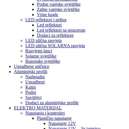
Podne vanjske svjetiljke
Zidne vanjske svjetiljke
Vrtne kugle
LED reflektori i pribor
Led reflektori
Led reflektori sa senzorom
Dodaci za reflektore
LED ulična rasvjeta
LED ulična SOLARNA rasvjeta
Rasvjetni lanci
Solarne svjetiljke
Bazenske svjetiljke
Ugradbene utičnice
Aluminijski profili
Nadgradni
Ugradbeni
Kutni
Podni
Savitljivi
Dodaci za aluminijske profile
ELEKTRO MATERIJAL
Napajanja i kontroleri
Plastično napajanje
Napajanje 12V
Napajanje 12V – 3g jamstvo