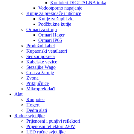
Kontoleri DIGITALNA traka
Vodootporno napajanje
Kutije za prekidače i utičnice
Kutije za šuplji zid
Podžbukne kutije
Ormari za struju
Ormari Hager
Ormari IP65
Produžni kabel
Kupaonski ventilatori
Senzor pokreta
Kabelske vezice
Stezaljke Wago
Grla za žarulje
Zvona
Priključnice
Mikroprekidači
Alat
Runpotec
Hogert
Dedra alati
Radne svjetiljke
Prijenosni i punjivi reflektori
Prijenosni reflektori 220V
LED ručne svjetiljke