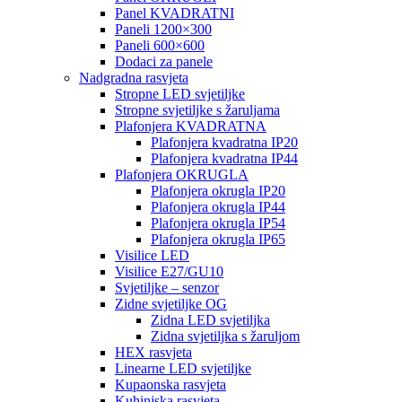
Panel KVADRATNI
Paneli 1200×300
Paneli 600×600
Dodaci za panele
Nadgradna rasvjeta
Stropne LED svjetiljke
Stropne svjetiljke s žaruljama
Plafonjera KVADRATNA
Plafonjera kvadratna IP20
Plafonjera kvadratna IP44
Plafonjera OKRUGLA
Plafonjera okrugla IP20
Plafonjera okrugla IP44
Plafonjera okrugla IP54
Plafonjera okrugla IP65
Visilice LED
Visilice E27/GU10
Svjetiljke – senzor
Zidne svjetiljke OG
Zidna LED svjetiljka
Zidna svjetiljka s žaruljom
HEX rasvjeta
Linearne LED svjetiljke
Kupaonska rasvjeta
Kuhinjska rasvjeta