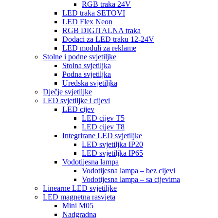
RGB traka 24V
LED traka SETOVI
LED Flex Neon
RGB DIGITALNA traka
Dodaci za LED traku 12-24V
LED moduli za reklame
Stolne i podne svjetiljke
Stolna svjetiljka
Podna svjetiljka
Uredska svjetiljka
Dječje svjetiljke
LED svjetiljke i cijevi
LED cijev
LED cijev T5
LED cijev T8
Integrirane LED svjetiljke
LED svjetiljka IP20
LED svjetiljka IP65
Vodotijesna lampa
Vodotijesna lampa – bez cijevi
Vodotijesna lampa – sa cijevima
Linearne LED svjetiljke
LED magnetna rasvjeta
Mini M05
Nadgradna