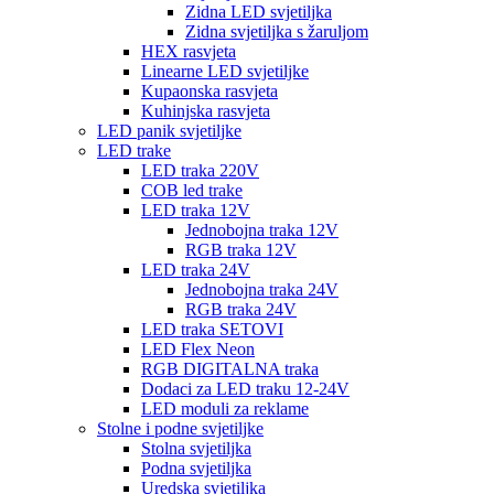
Zidna LED svjetiljka
Zidna svjetiljka s žaruljom
HEX rasvjeta
Linearne LED svjetiljke
Kupaonska rasvjeta
Kuhinjska rasvjeta
LED panik svjetiljke
LED trake
LED traka 220V
COB led trake
LED traka 12V
Jednobojna traka 12V
RGB traka 12V
LED traka 24V
Jednobojna traka 24V
RGB traka 24V
LED traka SETOVI
LED Flex Neon
RGB DIGITALNA traka
Dodaci za LED traku 12-24V
LED moduli za reklame
Stolne i podne svjetiljke
Stolna svjetiljka
Podna svjetiljka
Uredska svjetiljka