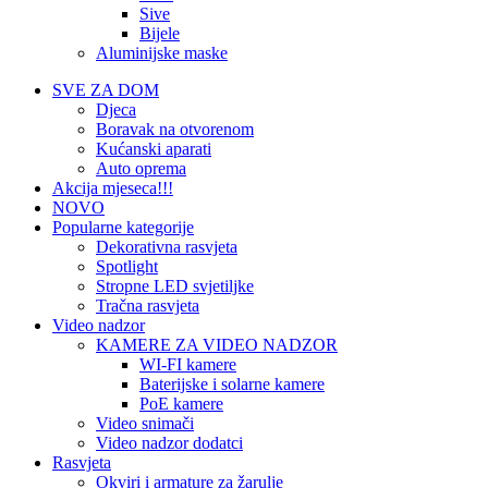
Sive
Bijele
Aluminijske maske
SVE ZA DOM
Djeca
Boravak na otvorenom
Kućanski aparati
Auto oprema
Akcija mjeseca!!!
NOVO
Popularne kategorije
Dekorativna rasvjeta
Spotlight
Stropne LED svjetiljke
Tračna rasvjeta
Video nadzor
KAMERE ZA VIDEO NADZOR
WI-FI kamere
Baterijske i solarne kamere
PoE kamere
Video snimači
Video nadzor dodatci
Rasvjeta
Okviri i armature za žarulje