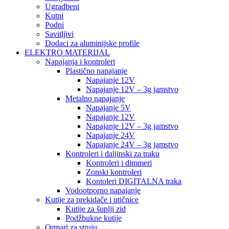
Ugradbeni
Kutni
Podni
Savitljivi
Dodaci za aluminijske profile
ELEKTRO MATERIJAL
Napajanja i kontroleri
Plastično napajanje
Napajanje 12V
Napajanje 12V – 3g jamstvo
Metalno napajanje
Napajanje 5V
Napajanje 12V
Napajanje 12V – 3g jamstvo
Napajanje 24V
Napajanje 24V – 3g jamstvo
Kontroleri i daljinski za traku
Kontroleri i dimmeri
Zonski kontroleri
Kontoleri DIGITALNA traka
Vodootporno napajanje
Kutije za prekidače i utičnice
Kutije za šuplji zid
Podžbukne kutije
Ormari za struju