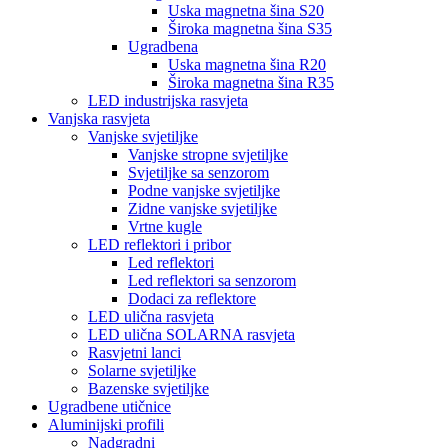
Uska magnetna šina S20
Široka magnetna šina S35
Ugradbena
Uska magnetna šina R20
Široka magnetna šina R35
LED industrijska rasvjeta
Vanjska rasvjeta
Vanjske svjetiljke
Vanjske stropne svjetiljke
Svjetiljke sa senzorom
Podne vanjske svjetiljke
Zidne vanjske svjetiljke
Vrtne kugle
LED reflektori i pribor
Led reflektori
Led reflektori sa senzorom
Dodaci za reflektore
LED ulična rasvjeta
LED ulična SOLARNA rasvjeta
Rasvjetni lanci
Solarne svjetiljke
Bazenske svjetiljke
Ugradbene utičnice
Aluminijski profili
Nadgradni