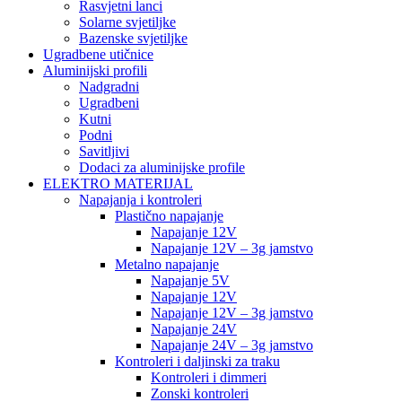
Rasvjetni lanci
Solarne svjetiljke
Bazenske svjetiljke
Ugradbene utičnice
Aluminijski profili
Nadgradni
Ugradbeni
Kutni
Podni
Savitljivi
Dodaci za aluminijske profile
ELEKTRO MATERIJAL
Napajanja i kontroleri
Plastično napajanje
Napajanje 12V
Napajanje 12V – 3g jamstvo
Metalno napajanje
Napajanje 5V
Napajanje 12V
Napajanje 12V – 3g jamstvo
Napajanje 24V
Napajanje 24V – 3g jamstvo
Kontroleri i daljinski za traku
Kontroleri i dimmeri
Zonski kontroleri