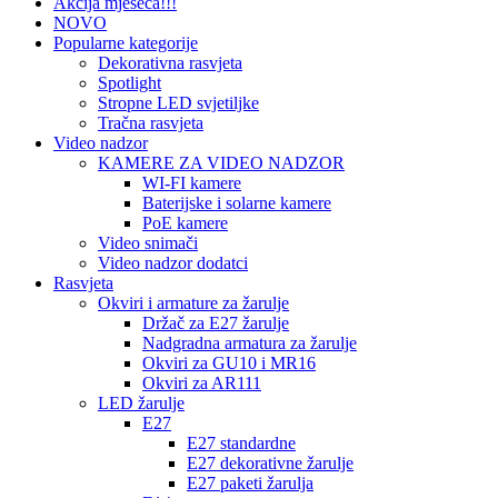
Akcija mjeseca!!!
NOVO
Popularne kategorije
Dekorativna rasvjeta
Spotlight
Stropne LED svjetiljke
Tračna rasvjeta
Video nadzor
KAMERE ZA VIDEO NADZOR
WI-FI kamere
Baterijske i solarne kamere
PoE kamere
Video snimači
Video nadzor dodatci
Rasvjeta
Okviri i armature za žarulje
Držač za E27 žarulje
Nadgradna armatura za žarulje
Okviri za GU10 i MR16
Okviri za AR111
LED žarulje
E27
E27 standardne
E27 dekorativne žarulje
E27 paketi žarulja