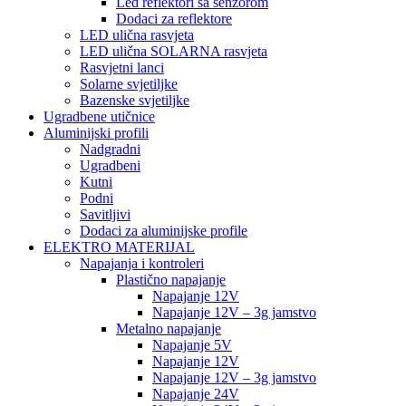
Led reflektori sa senzorom
Dodaci za reflektore
LED ulična rasvjeta
LED ulična SOLARNA rasvjeta
Rasvjetni lanci
Solarne svjetiljke
Bazenske svjetiljke
Ugradbene utičnice
Aluminijski profili
Nadgradni
Ugradbeni
Kutni
Podni
Savitljivi
Dodaci za aluminijske profile
ELEKTRO MATERIJAL
Napajanja i kontroleri
Plastično napajanje
Napajanje 12V
Napajanje 12V – 3g jamstvo
Metalno napajanje
Napajanje 5V
Napajanje 12V
Napajanje 12V – 3g jamstvo
Napajanje 24V