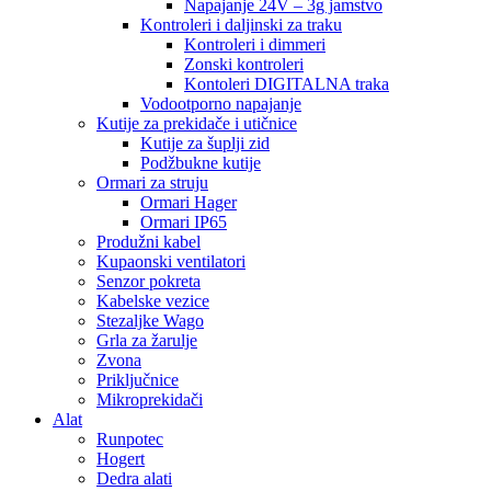
Napajanje 24V – 3g jamstvo
Kontroleri i daljinski za traku
Kontroleri i dimmeri
Zonski kontroleri
Kontoleri DIGITALNA traka
Vodootporno napajanje
Kutije za prekidače i utičnice
Kutije za šuplji zid
Podžbukne kutije
Ormari za struju
Ormari Hager
Ormari IP65
Produžni kabel
Kupaonski ventilatori
Senzor pokreta
Kabelske vezice
Stezaljke Wago
Grla za žarulje
Zvona
Priključnice
Mikroprekidači
Alat
Runpotec
Hogert
Dedra alati