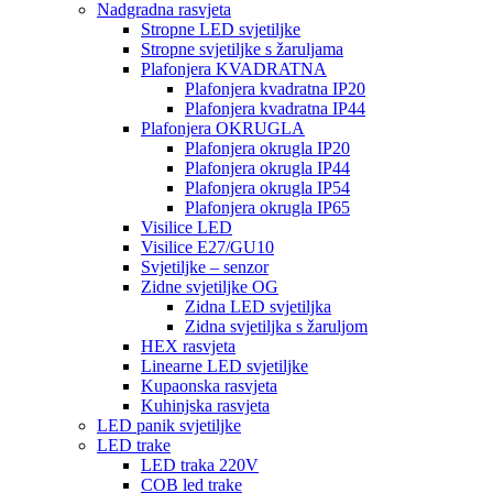
Nadgradna rasvjeta
Stropne LED svjetiljke
Stropne svjetiljke s žaruljama
Plafonjera KVADRATNA
Plafonjera kvadratna IP20
Plafonjera kvadratna IP44
Plafonjera OKRUGLA
Plafonjera okrugla IP20
Plafonjera okrugla IP44
Plafonjera okrugla IP54
Plafonjera okrugla IP65
Visilice LED
Visilice E27/GU10
Svjetiljke – senzor
Zidne svjetiljke OG
Zidna LED svjetiljka
Zidna svjetiljka s žaruljom
HEX rasvjeta
Linearne LED svjetiljke
Kupaonska rasvjeta
Kuhinjska rasvjeta
LED panik svjetiljke
LED trake
LED traka 220V
COB led trake