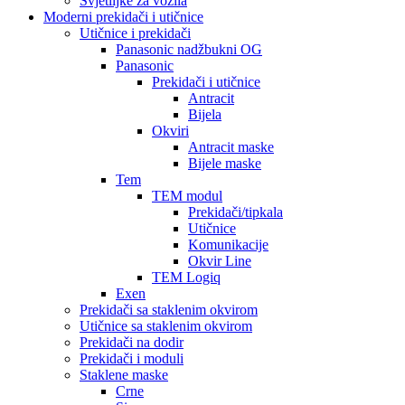
Svjetiljke za vozila
Moderni prekidači i utičnice
Utičnice i prekidači
Panasonic nadžbukni OG
Panasonic
Prekidači i utičnice
Antracit
Bijela
Okviri
Antracit maske
Bijele maske
Tem
TEM modul
Prekidači/tipkala
Utičnice
Komunikacije
Okvir Line
TEM Logiq
Exen
Prekidači sa staklenim okvirom
Utičnice sa staklenim okvirom
Prekidači na dodir
Prekidači i moduli
Staklene maske
Crne