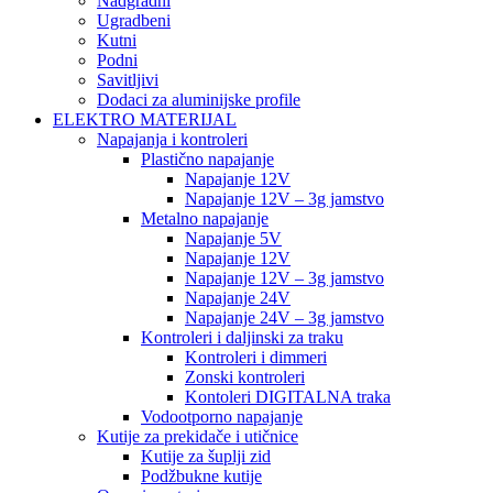
Nadgradni
Ugradbeni
Kutni
Podni
Savitljivi
Dodaci za aluminijske profile
ELEKTRO MATERIJAL
Napajanja i kontroleri
Plastično napajanje
Napajanje 12V
Napajanje 12V – 3g jamstvo
Metalno napajanje
Napajanje 5V
Napajanje 12V
Napajanje 12V – 3g jamstvo
Napajanje 24V
Napajanje 24V – 3g jamstvo
Kontroleri i daljinski za traku
Kontroleri i dimmeri
Zonski kontroleri
Kontoleri DIGITALNA traka
Vodootporno napajanje
Kutije za prekidače i utičnice
Kutije za šuplji zid
Podžbukne kutije