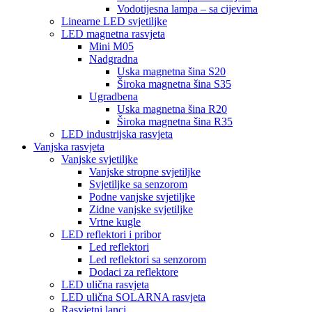
Vodotijesna lampa – sa cijevima
Linearne LED svjetiljke
LED magnetna rasvjeta
Mini M05
Nadgradna
Uska magnetna šina S20
Široka magnetna šina S35
Ugradbena
Uska magnetna šina R20
Široka magnetna šina R35
LED industrijska rasvjeta
Vanjska rasvjeta
Vanjske svjetiljke
Vanjske stropne svjetiljke
Svjetiljke sa senzorom
Podne vanjske svjetiljke
Zidne vanjske svjetiljke
Vrtne kugle
LED reflektori i pribor
Led reflektori
Led reflektori sa senzorom
Dodaci za reflektore
LED ulična rasvjeta
LED ulična SOLARNA rasvjeta
Rasvjetni lanci