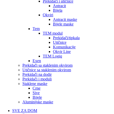
Prekidači i utičnice
Antracit
Bijela
Okviri
Antracit maske
Bijele maske
Tem
TEM modul
Prekidači/tipkala
Utičnice
Komunikacije
Okvir Line
TEM Logiq
Exen
Prekidači sa staklenim okvirom
Utičnice sa staklenim okvirom
Prekidači na dodir
Prekidači i moduli
Staklene maske
Crne
Sive
Bijele
Aluminijske maske
SVE ZA DOM