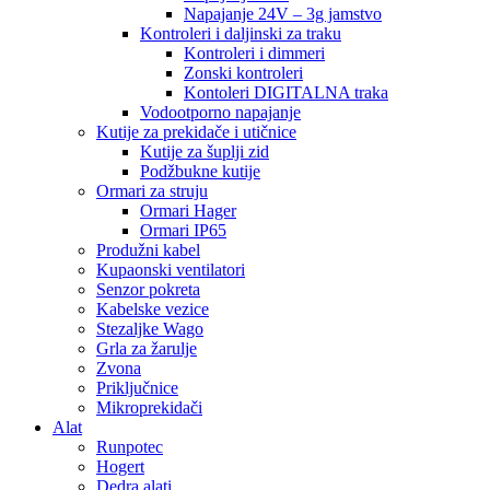
Napajanje 24V – 3g jamstvo
Kontroleri i daljinski za traku
Kontroleri i dimmeri
Zonski kontroleri
Kontoleri DIGITALNA traka
Vodootporno napajanje
Kutije za prekidače i utičnice
Kutije za šuplji zid
Podžbukne kutije
Ormari za struju
Ormari Hager
Ormari IP65
Produžni kabel
Kupaonski ventilatori
Senzor pokreta
Kabelske vezice
Stezaljke Wago
Grla za žarulje
Zvona
Priključnice
Mikroprekidači
Alat
Runpotec
Hogert
Dedra alati