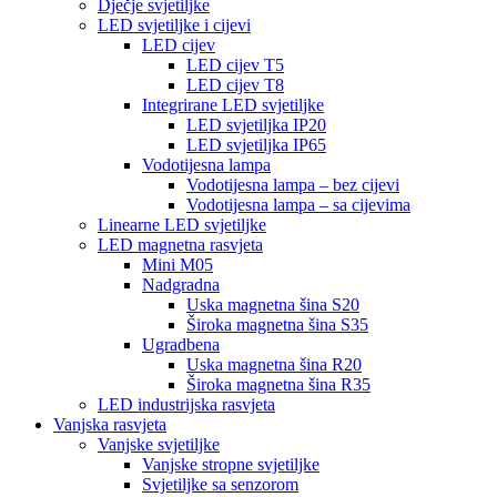
Dječje svjetiljke
LED svjetiljke i cijevi
LED cijev
LED cijev T5
LED cijev T8
Integrirane LED svjetiljke
LED svjetiljka IP20
LED svjetiljka IP65
Vodotijesna lampa
Vodotijesna lampa – bez cijevi
Vodotijesna lampa – sa cijevima
Linearne LED svjetiljke
LED magnetna rasvjeta
Mini M05
Nadgradna
Uska magnetna šina S20
Široka magnetna šina S35
Ugradbena
Uska magnetna šina R20
Široka magnetna šina R35
LED industrijska rasvjeta
Vanjska rasvjeta
Vanjske svjetiljke
Vanjske stropne svjetiljke
Svjetiljke sa senzorom