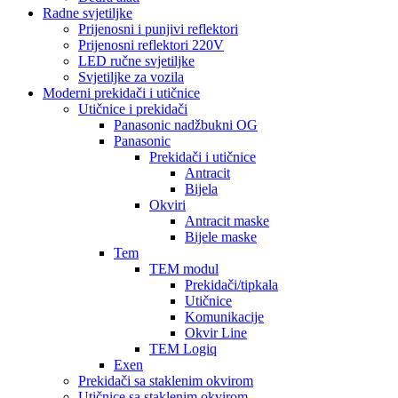
Radne svjetiljke
Prijenosni i punjivi reflektori
Prijenosni reflektori 220V
LED ručne svjetiljke
Svjetiljke za vozila
Moderni prekidači i utičnice
Utičnice i prekidači
Panasonic nadžbukni OG
Panasonic
Prekidači i utičnice
Antracit
Bijela
Okviri
Antracit maske
Bijele maske
Tem
TEM modul
Prekidači/tipkala
Utičnice
Komunikacije
Okvir Line
TEM Logiq
Exen
Prekidači sa staklenim okvirom
Utičnice sa staklenim okvirom