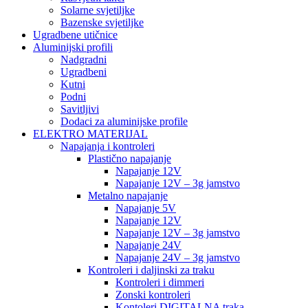
Solarne svjetiljke
Bazenske svjetiljke
Ugradbene utičnice
Aluminijski profili
Nadgradni
Ugradbeni
Kutni
Podni
Savitljivi
Dodaci za aluminijske profile
ELEKTRO MATERIJAL
Napajanja i kontroleri
Plastično napajanje
Napajanje 12V
Napajanje 12V – 3g jamstvo
Metalno napajanje
Napajanje 5V
Napajanje 12V
Napajanje 12V – 3g jamstvo
Napajanje 24V
Napajanje 24V – 3g jamstvo
Kontroleri i daljinski za traku
Kontroleri i dimmeri
Zonski kontroleri
Kontoleri DIGITALNA traka