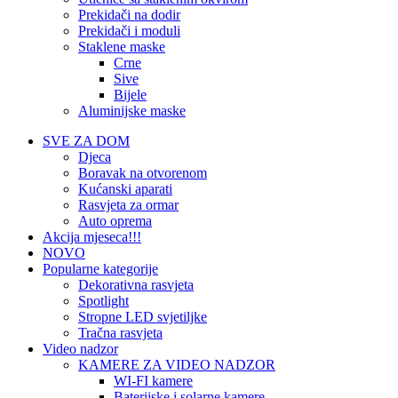
Prekidači na dodir
Prekidači i moduli
Staklene maske
Crne
Sive
Bijele
Aluminijske maske
SVE ZA DOM
Djeca
Boravak na otvorenom
Kućanski aparati
Rasvjeta za ormar
Auto oprema
Akcija mjeseca!!!
NOVO
Popularne kategorije
Dekorativna rasvjeta
Spotlight
Stropne LED svjetiljke
Tračna rasvjeta
Video nadzor
KAMERE ZA VIDEO NADZOR
WI-FI kamere
Baterijske i solarne kamere