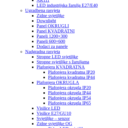
AR111
LED industrijska žarulja E27/E40
Ugradbena rasvjeta
Zidne svjetiljke
Downlight
Panel OKRUGLI
Panel KVADRATNI
Paneli 1200×300
Paneli 600×600
Dodaci za panele
Nadgradna rasvjeta
Stropne LED svjetiljke
Stropne svjetiljke s žaruljama
Plafonjera KVADRATNA
Plafonjera kvadratna IP20
Plafonjera kvadratna IP44
Plafonjera OKRUGLA
Plafonjera okrugla IP20
Plafonjera okrugla IP44
Plafonjera okrugla IP54
Plafonjera okrugla IP65
Visilice LED
Visilice E27/GU10
Svjetiljke – senzor
Zidne svjetiljke OG