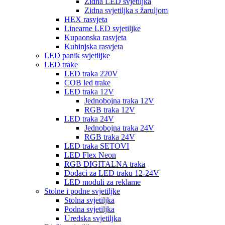
Zidna LED svjetiljka
Zidna svjetiljka s žaruljom
HEX rasvjeta
Linearne LED svjetiljke
Kupaonska rasvjeta
Kuhinjska rasvjeta
LED panik svjetiljke
LED trake
LED traka 220V
COB led trake
LED traka 12V
Jednobojna traka 12V
RGB traka 12V
LED traka 24V
Jednobojna traka 24V
RGB traka 24V
LED traka SETOVI
LED Flex Neon
RGB DIGITALNA traka
Dodaci za LED traku 12-24V
LED moduli za reklame
Stolne i podne svjetiljke
Stolna svjetiljka
Podna svjetiljka
Uredska svjetiljka