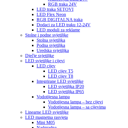
RGB traka 24V
LED traka SETOVI
LED Flex Neon
RGB DIGITALNA traka
Dodaci za LED traku 12-24V
LED moduli za reklame
Stolne i podne svjetiljke
Stolna svjetiljka
Podna svjetiljka
Uredska svjetiljka
Dječje svjetiljke
LED svjetiljke i cijevi
LED cijev
LED cijev T5
LED cijev T8
Integrirane LED svjetiljke
LED svjetiljka IP20
LED svjetiljka IP65
Vodotijesna lampa
Vodotijesna lampa – bez cijevi
Vodotijesna lampa – sa cijevima
Linearne LED svjetiljke
LED magnetna rasvjeta
Mini M05
Nadgradna