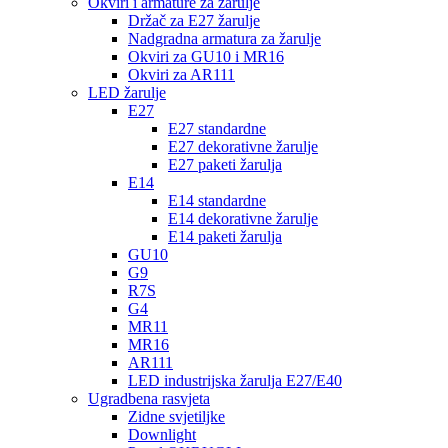
Okviri i armature za žarulje
Držač za E27 žarulje
Nadgradna armatura za žarulje
Okviri za GU10 i MR16
Okviri za AR111
LED žarulje
E27
E27 standardne
E27 dekorativne žarulje
E27 paketi žarulja
E14
E14 standardne
E14 dekorativne žarulje
E14 paketi žarulja
GU10
G9
R7S
G4
MR11
MR16
AR111
LED industrijska žarulja E27/E40
Ugradbena rasvjeta
Zidne svjetiljke
Downlight