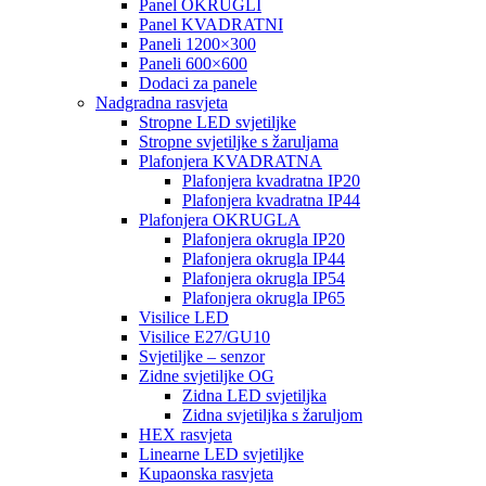
Panel OKRUGLI
Panel KVADRATNI
Paneli 1200×300
Paneli 600×600
Dodaci za panele
Nadgradna rasvjeta
Stropne LED svjetiljke
Stropne svjetiljke s žaruljama
Plafonjera KVADRATNA
Plafonjera kvadratna IP20
Plafonjera kvadratna IP44
Plafonjera OKRUGLA
Plafonjera okrugla IP20
Plafonjera okrugla IP44
Plafonjera okrugla IP54
Plafonjera okrugla IP65
Visilice LED
Visilice E27/GU10
Svjetiljke – senzor
Zidne svjetiljke OG
Zidna LED svjetiljka
Zidna svjetiljka s žaruljom
HEX rasvjeta
Linearne LED svjetiljke
Kupaonska rasvjeta