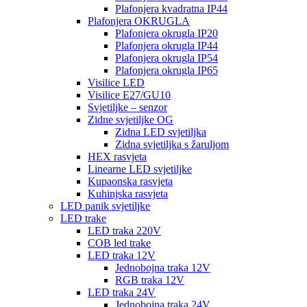
Plafonjera kvadratna IP44
Plafonjera OKRUGLA
Plafonjera okrugla IP20
Plafonjera okrugla IP44
Plafonjera okrugla IP54
Plafonjera okrugla IP65
Visilice LED
Visilice E27/GU10
Svjetiljke – senzor
Zidne svjetiljke OG
Zidna LED svjetiljka
Zidna svjetiljka s žaruljom
HEX rasvjeta
Linearne LED svjetiljke
Kupaonska rasvjeta
Kuhinjska rasvjeta
LED panik svjetiljke
LED trake
LED traka 220V
COB led trake
LED traka 12V
Jednobojna traka 12V
RGB traka 12V
LED traka 24V
Jednobojna traka 24V