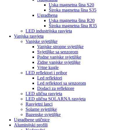
Uska magnetna šina S20
Široka magnetna šina S35
Ugradbena
Uska magnetna šina R20
Široka magnetna šina R35
LED industrijska rasvjeta
Vanjska rasvjeta
Vanjske svjetiljke
Vanjske stropne svjetiljke
Svjetiljke sa senzorom
Podne vanjske svjetiljke
Zidne vanjske svjetiljke
Vrtne kugle
LED reflektori i pribor
Led reflektori
Led reflektori sa senzorom
Dodaci za reflektore
LED ulična rasvjeta
LED ulična SOLARNA rasvjeta
Rasvjetni lanci
Solarne svjetiljke
Bazenske svjetiljke
Ugradbene utičnice
Aluminijski profili