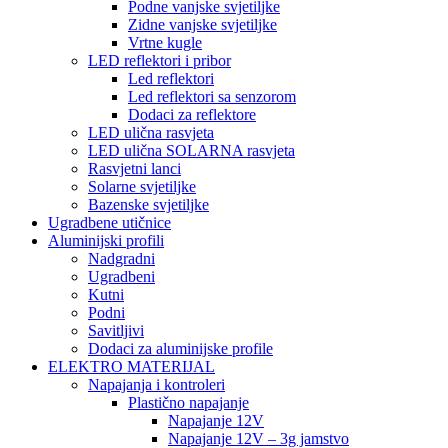
Podne vanjske svjetiljke
Zidne vanjske svjetiljke
Vrtne kugle
LED reflektori i pribor
Led reflektori
Led reflektori sa senzorom
Dodaci za reflektore
LED ulična rasvjeta
LED ulična SOLARNA rasvjeta
Rasvjetni lanci
Solarne svjetiljke
Bazenske svjetiljke
Ugradbene utičnice
Aluminijski profili
Nadgradni
Ugradbeni
Kutni
Podni
Savitljivi
Dodaci za aluminijske profile
ELEKTRO MATERIJAL
Napajanja i kontroleri
Plastično napajanje
Napajanje 12V
Napajanje 12V – 3g jamstvo