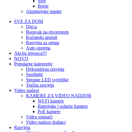
Sive
Bijele
Aluminijske maske
SVE ZA DOM
Djeca
Boravak na otvorenom
Kućanski aparati
Rasvjeta za ormar
Auto oprema
Akcija mjeseca!!!
NOVO
Popularne kategorije
Dekorativna rasvjeta
Spotlight
Stropne LED svjetiljke
Tračna rasvjeta
Video nadzor
KAMERE ZA VIDEO NADZOR
WI-FI kamere
Baterijske i solarne kamere
PoE kamere
Video snimači
Video nadzor dodatci
Rasvjeta