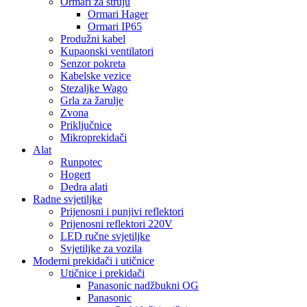
Ormari za struju
Ormari Hager
Ormari IP65
Produžni kabel
Kupaonski ventilatori
Senzor pokreta
Kabelske vezice
Stezaljke Wago
Grla za žarulje
Zvona
Priključnice
Mikroprekidači
Alat
Runpotec
Hogert
Dedra alati
Radne svjetiljke
Prijenosni i punjivi reflektori
Prijenosni reflektori 220V
LED ručne svjetiljke
Svjetiljke za vozila
Moderni prekidači i utičnice
Utičnice i prekidači
Panasonic nadžbukni OG
Panasonic