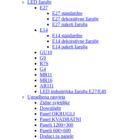
LED žarulje
E27
E27 standardne
E27 dekorativne žarulje
E27 paketi žarulja
E14
E14 standardne
E14 dekorativne žarulje
E14 paketi žarulja
GU10
G9
R7S
G4
MR11
MR16
AR111
LED industrijska žarulja E27/E40
Ugradbena rasvjeta
Zidne svjetiljke
Downlight
Panel OKRUGLI
Panel KVADRATNI
Paneli 1200×300
Paneli 600×600
Dodaci za panele