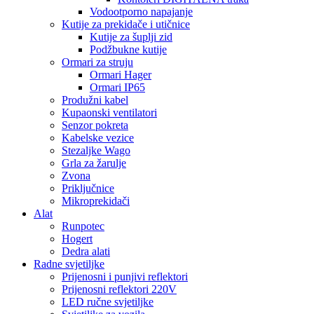
Vodootporno napajanje
Kutije za prekidače i utičnice
Kutije za šuplji zid
Podžbukne kutije
Ormari za struju
Ormari Hager
Ormari IP65
Produžni kabel
Kupaonski ventilatori
Senzor pokreta
Kabelske vezice
Stezaljke Wago
Grla za žarulje
Zvona
Priključnice
Mikroprekidači
Alat
Runpotec
Hogert
Dedra alati
Radne svjetiljke
Prijenosni i punjivi reflektori
Prijenosni reflektori 220V
LED ručne svjetiljke