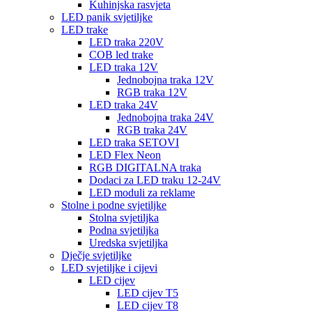
Kuhinjska rasvjeta
LED panik svjetiljke
LED trake
LED traka 220V
COB led trake
LED traka 12V
Jednobojna traka 12V
RGB traka 12V
LED traka 24V
Jednobojna traka 24V
RGB traka 24V
LED traka SETOVI
LED Flex Neon
RGB DIGITALNA traka
Dodaci za LED traku 12-24V
LED moduli za reklame
Stolne i podne svjetiljke
Stolna svjetiljka
Podna svjetiljka
Uredska svjetiljka
Dječje svjetiljke
LED svjetiljke i cijevi
LED cijev
LED cijev T5
LED cijev T8