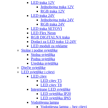
LED traka 12V
Jednobojna traka 12V
RGB traka 12V
LED traka 24V
Jednobojna traka 24V
RGB traka 24V
LED traka SETOVI
LED Flex Neon
RGB DIGITALNA traka
Dodaci za LED traku 12-24V
LED moduli za reklame
Stolne i podne svjetiljke
Stolna svjetiljka
Podna svjetiljka
Uredska svjetiljka
Dječje svjetiljke
LED svjetiljke i cijevi
LED cijev
LED cijev T5
LED cijev T8
Integrirane LED svjetiljke
LED svjetiljka IP20
LED svjetiljka IP65
Vodotijesna lampa
Vodotijesna lampa – bez cijevi