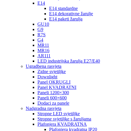
E14
E14 standardne
E14 dekorativne žarulje
E14 paketi žarulja
GU10
G9
R7S
G4
MR11
MR16
AR111
LED industrijska žarulja E27/E40
Ugradbena rasvjeta
Zidne svjetiljke
Downlight
Panel OKRUGLI
Panel KVADRATNI
Paneli 1200×300
Paneli 600×600
Dodaci za panele
Nadgradna rasvjeta
Stropne LED svjetiljke
Stropne svjetiljke s žaruljama
Plafonjera KVADRATNA
Plafonjera kvadratna IP20