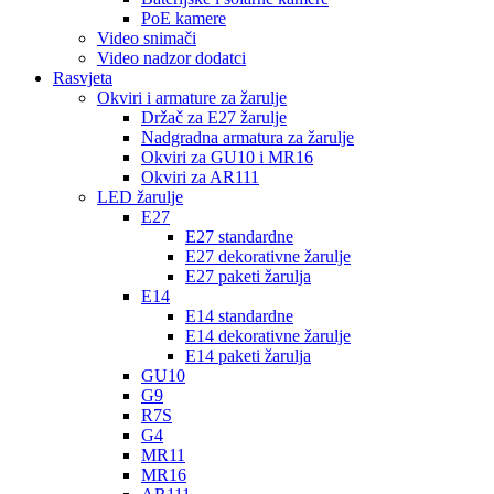
PoE kamere
Video snimači
Video nadzor dodatci
Rasvjeta
Okviri i armature za žarulje
Držač za E27 žarulje
Nadgradna armatura za žarulje
Okviri za GU10 i MR16
Okviri za AR111
LED žarulje
E27
E27 standardne
E27 dekorativne žarulje
E27 paketi žarulja
E14
E14 standardne
E14 dekorativne žarulje
E14 paketi žarulja
GU10
G9
R7S
G4
MR11
MR16