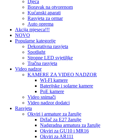
Djeca
Boravak na otvorenom
Kućanski aparati
Rasvjeta za ormar
Auto oprema
Akcija mjeseca!!!
NOVO
Popularne kategorije
Dekorativna rasvjeta
Spotlight
Stropne LED svjetiljke
Tračna rasvjeta
Video nadzor
KAMERE ZA VIDEO NADZOR
WI-FI kamere
Baterijske i solarne kamere
PoE kamere
Video snimači
Video nadzor dodatci
Rasvjeta
Okviri i armature za žarulje
Držač za E27 žarulje
Nadgradna armatura za žarulje
Okviri za GU10 i MR16
Okviri za AR111