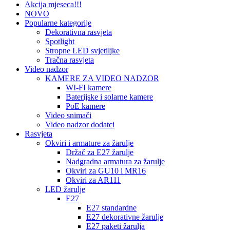
Akcija mjeseca!!!
NOVO
Popularne kategorije
Dekorativna rasvjeta
Spotlight
Stropne LED svjetiljke
Tračna rasvjeta
Video nadzor
KAMERE ZA VIDEO NADZOR
WI-FI kamere
Baterijske i solarne kamere
PoE kamere
Video snimači
Video nadzor dodatci
Rasvjeta
Okviri i armature za žarulje
Držač za E27 žarulje
Nadgradna armatura za žarulje
Okviri za GU10 i MR16
Okviri za AR111
LED žarulje
E27
E27 standardne
E27 dekorativne žarulje
E27 paketi žarulja