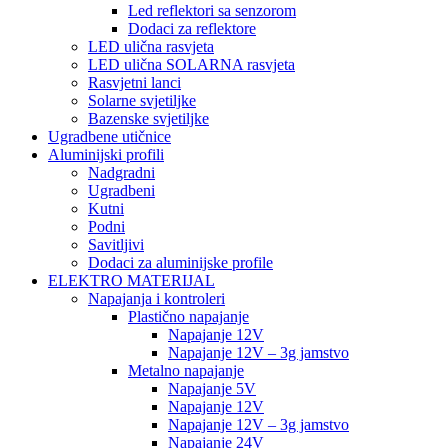
Led reflektori sa senzorom
Dodaci za reflektore
LED ulična rasvjeta
LED ulična SOLARNA rasvjeta
Rasvjetni lanci
Solarne svjetiljke
Bazenske svjetiljke
Ugradbene utičnice
Aluminijski profili
Nadgradni
Ugradbeni
Kutni
Podni
Savitljivi
Dodaci za aluminijske profile
ELEKTRO MATERIJAL
Napajanja i kontroleri
Plastično napajanje
Napajanje 12V
Napajanje 12V – 3g jamstvo
Metalno napajanje
Napajanje 5V
Napajanje 12V
Napajanje 12V – 3g jamstvo
Napajanje 24V