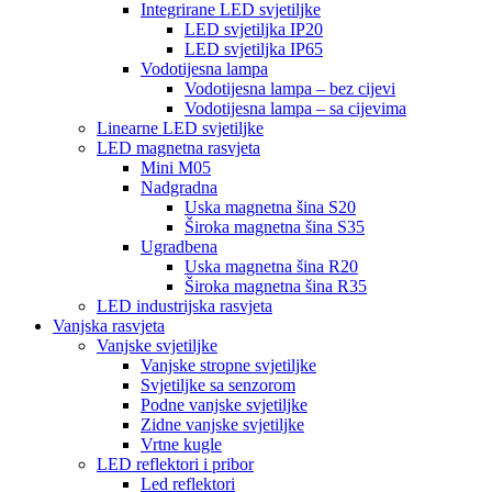
Integrirane LED svjetiljke
LED svjetiljka IP20
LED svjetiljka IP65
Vodotijesna lampa
Vodotijesna lampa – bez cijevi
Vodotijesna lampa – sa cijevima
Linearne LED svjetiljke
LED magnetna rasvjeta
Mini M05
Nadgradna
Uska magnetna šina S20
Široka magnetna šina S35
Ugradbena
Uska magnetna šina R20
Široka magnetna šina R35
LED industrijska rasvjeta
Vanjska rasvjeta
Vanjske svjetiljke
Vanjske stropne svjetiljke
Svjetiljke sa senzorom
Podne vanjske svjetiljke
Zidne vanjske svjetiljke
Vrtne kugle
LED reflektori i pribor
Led reflektori