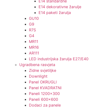
E14 standardne
E14 dekorativne žarulje
E14 paketi žarulja
GU10
G9
R7S
G4
MR11
MR16
AR111
LED industrijska žarulja E27/E40
Ugradbena rasvjeta
Zidne svjetiljke
Downlight
Panel OKRUGLI
Panel KVADRATNI
Paneli 1200×300
Paneli 600×600
Dodaci za panele