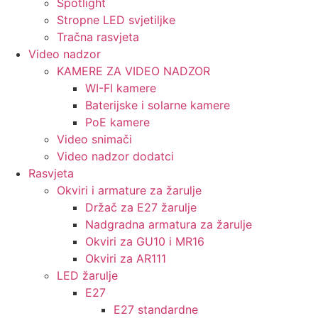
Spotlight
Stropne LED svjetiljke
Tračna rasvjeta
Video nadzor
KAMERE ZA VIDEO NADZOR
WI-FI kamere
Baterijske i solarne kamere
PoE kamere
Video snimači
Video nadzor dodatci
Rasvjeta
Okviri i armature za žarulje
Držač za E27 žarulje
Nadgradna armatura za žarulje
Okviri za GU10 i MR16
Okviri za AR111
LED žarulje
E27
E27 standardne