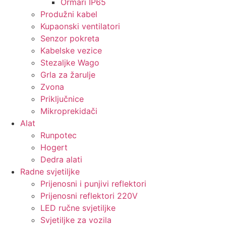
Ormari IP65
Produžni kabel
Kupaonski ventilatori
Senzor pokreta
Kabelske vezice
Stezaljke Wago
Grla za žarulje
Zvona
Priključnice
Mikroprekidači
Alat
Runpotec
Hogert
Dedra alati
Radne svjetiljke
Prijenosni i punjivi reflektori
Prijenosni reflektori 220V
LED ručne svjetiljke
Svjetiljke za vozila