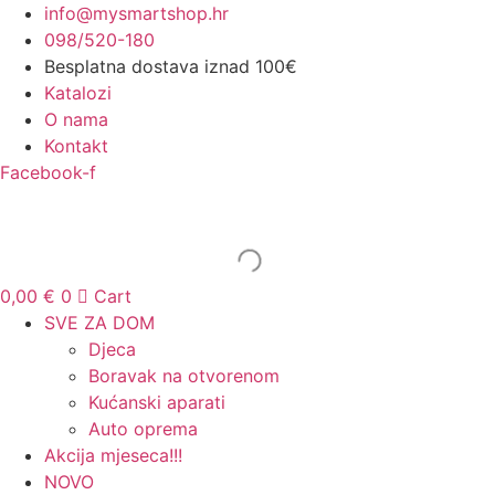
Idi
info@mysmartshop.hr
na
098/520-180
sadržaj
Besplatna dostava iznad 100€
Katalozi
O nama
Kontakt
Facebook-f
0,00
€
0
Cart
SVE ZA DOM
Djeca
Boravak na otvorenom
Kućanski aparati
Auto oprema
Akcija mjeseca!!!
NOVO