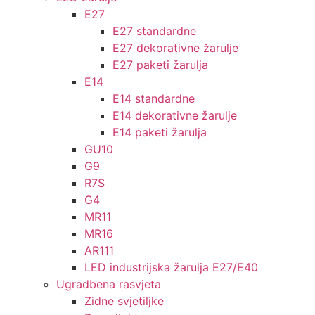
E27
E27 standardne
E27 dekorativne žarulje
E27 paketi žarulja
E14
E14 standardne
E14 dekorativne žarulje
E14 paketi žarulja
GU10
G9
R7S
G4
MR11
MR16
AR111
LED industrijska žarulja E27/E40
Ugradbena rasvjeta
Zidne svjetiljke