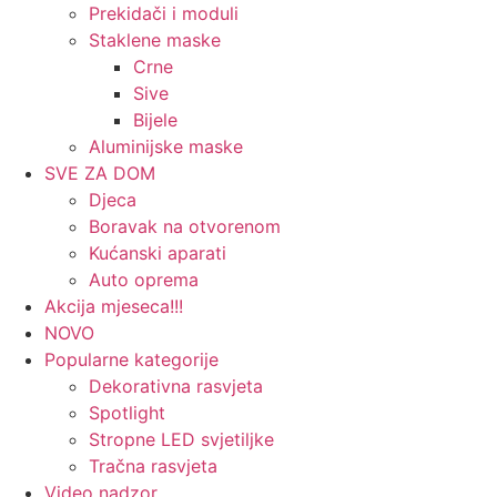
Prekidači i moduli
Staklene maske
Crne
Sive
Bijele
Aluminijske maske
SVE ZA DOM
Djeca
Boravak na otvorenom
Kućanski aparati
Auto oprema
Akcija mjeseca!!!
NOVO
Popularne kategorije
Dekorativna rasvjeta
Spotlight
Stropne LED svjetiljke
Tračna rasvjeta
Video nadzor