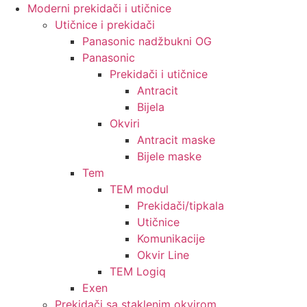
Moderni prekidači i utičnice
Utičnice i prekidači
Panasonic nadžbukni OG
Panasonic
Prekidači i utičnice
Antracit
Bijela
Okviri
Antracit maske
Bijele maske
Tem
TEM modul
Prekidači/tipkala
Utičnice
Komunikacije
Okvir Line
TEM Logiq
Exen
Prekidači sa staklenim okvirom