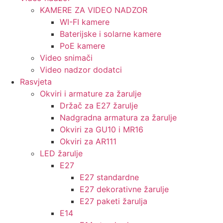
KAMERE ZA VIDEO NADZOR
WI-FI kamere
Baterijske i solarne kamere
PoE kamere
Video snimači
Video nadzor dodatci
Rasvjeta
Okviri i armature za žarulje
Držač za E27 žarulje
Nadgradna armatura za žarulje
Okviri za GU10 i MR16
Okviri za AR111
LED žarulje
E27
E27 standardne
E27 dekorativne žarulje
E27 paketi žarulja
E14