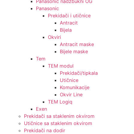
Panasonic nadžbukni OG
Panasonic
Prekidači i utičnice
Antracit
Bijela
Okviri
Antracit maske
Bijele maske
Tem
TEM modul
Prekidači/tipkala
Utičnice
Komunikacije
Okvir Line
TEM Logiq
Exen
Prekidači sa staklenim okvirom
Utičnice sa staklenim okvirom
Prekidači na dodir