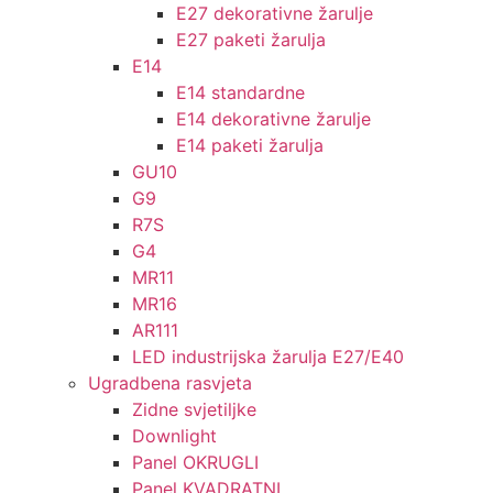
E27 dekorativne žarulje
E27 paketi žarulja
E14
E14 standardne
E14 dekorativne žarulje
E14 paketi žarulja
GU10
G9
R7S
G4
MR11
MR16
AR111
LED industrijska žarulja E27/E40
Ugradbena rasvjeta
Zidne svjetiljke
Downlight
Panel OKRUGLI
Panel KVADRATNI